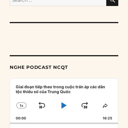
for:
NGHE PODCAST NCQT
Audio
Player
Giai đoạn tiếp theo trong cuộc trấn áp các dân
tộc thiểu số của Trung Quốc
1
X
SKIP
PLAY
JUMP
CHANGE
SHARE
PLAYBACK
THIS
BACKWARD
PAUSE
FORWARD
00:00
RATE
16:25
EPISOD
Search