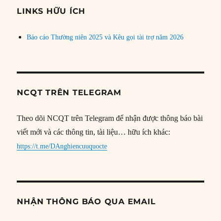
đề
LINKS HỮU ÍCH
Báo cáo Thường niên 2025 và Kêu gọi tài trợ năm 2026
NCQT TRÊN TELEGRAM
Theo dõi NCQT trên Telegram để nhận được thông báo bài
viết mới và các thông tin, tài liệu… hữu ích khác:
https://t.me/DAnghiencuuquocte
NHẬN THÔNG BÁO QUA EMAIL