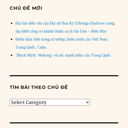
CHỦ ĐỀ MỚI
Hai bài diễn văn của Đại sứ Hoa Kỳ Elbridge Durbrow trong
dịp khởi công và khánh thành xa lộ Sài Gòn – Biên Hòa
Điểm khác biệt trong tư tưởng chiến tranh của Việt Nam,
Trung Quốc, Cuba
‘Black Myth: Wukong’ và sức mạnh mềm của Trung Quốc
TÌM BÀI THEO CHỦ ĐỀ
Tìm
bài
theo
chủ