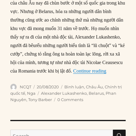
của châu Âu nay đã chùn bước ở một số quốc gia trong khu
vực. Nhưng ở Belarus, hóa ra những người dân bình
thường cũng ước ao chính những thứ mà những người dân
khu vực đã mong muốn 31 năm về trước. Họ muốn nhìn
thấy sự ra đi của một nhà độc tài, Alexander Lukashenko,
người đã bêurếu những người biểu tình là “lũ chuột” và “kẻ
cướp”, chứng tỏ rằng ông ta hoàn toàn lạc lõng, rời xa xã
hội của mình, tương tự như nhà độc tài Nicolae Ceausescu
“Biểu tình chố
của Romania trước khi bị lật đổ.
Continue reading
Author
Posted
Categories
NCQT
20/08/2020
Bình luận
,
Châu Âu
,
Chính trị
on
Tags
quốc tế
,
Nga
Alexander Lukashenko
,
Belarus
,
Phan
Nguyên
,
Tony Barber
0 Comments
SE
Search