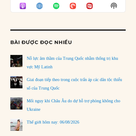
EPISODE
EPISODES
EPISO
Show
LIST
Podcast
Informat
BÀI ĐƯỢC ĐỌC NHIỀU
Nỗ lực âm thầm của Trung Quốc nhằm thống trị khu
vực Mỹ Latinh
Giai đoạn tiếp theo trong cuộc trấn áp các dân tộc thiểu
số của Trung Quốc
Mối nguy khi Châu Âu do dự hỗ trợ phòng không cho
Ukraine
Thế giới hôm nay: 06/08/2026