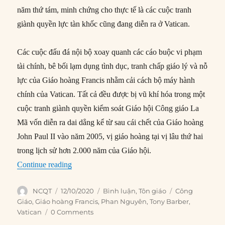
năm thứ tám, minh chứng cho thực tế là các cuộc tranh
giành quyền lực tàn khốc cũng đang diễn ra ở Vatican.
Các cuộc đấu đá nội bộ xoay quanh các cáo buộc vi phạm
tài chính, bê bối lạm dụng tình dục, tranh chấp giáo lý và nỗ
lực của Giáo hoàng Francis nhằm cải cách bộ máy hành
chính của Vatican. Tất cả đều được bị vũ khí hóa trong một
cuộc tranh giành quyền kiểm soát Giáo hội Công giáo La
Mã vốn diễn ra dai dẳng kể từ sau cái chết của Giáo hoàng
John Paul II vào năm 2005, vị giáo hoàng tại vị lâu thứ hai
trong lịch sử hơn 2.000 năm của Giáo hội.
“Tranh giành quyền lực tại Tòa thánh Vatican”
Continue reading
Author
Posted
Categories
Tags
NCQT
12/10/2020
Bình luận
,
Tôn giáo
Công
on
Giáo
,
Giáo hoàng Francis
,
Phan Nguyên
,
Tony Barber
,
Vatican
0 Comments