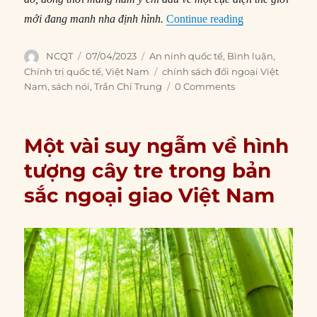
“Nhìn lại cục di
mới đang manh nha định hình.
Continue reading
Author
Posted
Categories
NCQT
07/04/2023
An ninh quốc tế
,
Bình luận
,
on
Tags
Chính trị quốc tế
,
Việt Nam
chính sách đối ngoại Việt
Nam
,
sách nói
,
Trần Chí Trung
0 Comments
Một vài suy ngẫm về hình
tượng cây tre trong bản
sắc ngoại giao Việt Nam