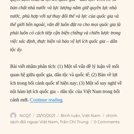
bản chất nhà nước và lực lượng nắm giữ quyền lực nhà
nước, phù hợp với sự thay đổi thế và lực của quốc gia và
thế giới bên ngoài, vấn đề luôn đặt ra cho mọi quốc gia là
phải luôn có cách tiếp cận biện chứng và chiến lược trong
việc xác định, thực hiện và bảo vệ lợi ích quốc gia – dân
tộc ấy.
Bài viết nhằm phân tích: (1) Một số vấn đề lý luận về mối
quan hệ giữa quốc gia, dân tộc và quốc tế; (2) Bàn về lợi
ích trong bối cảnh quốc tế hiện nay; (3) Một số suy nghĩ về
nội hàm lợi ích quốc gia – dân tộc của Việt Nam trong bối
“Bảo đảm lợi ích quốc gia – dân tộc t
cảnh mới.
Continue reading
Author
Posted
Categories
Tags
NCQT
23/10/2021
Bình luận
,
Việt Nam
chính
on
sách đối ngoại Việt Nam
,
Trần Chí Trung
0 Comments