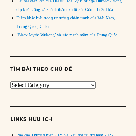
Hai bài diễn văn của Đại sứ Hoa Kỳ Elbridge Durbrow trong
dịp khởi công và khánh thành xa lộ Sài Gòn – Biên Hòa
Điểm khác biệt trong tư tưởng chiến tranh của Việt Nam,
Trung Quốc, Cuba
‘Black Myth: Wukong’ và sức mạnh mềm của Trung Quốc
TÌM BÀI THEO CHỦ ĐỀ
Tìm
bài
theo
chủ
đề
LINKS HỮU ÍCH
Báo cáo Thường niên 2025 và Kêu gọi tài trợ năm 2026