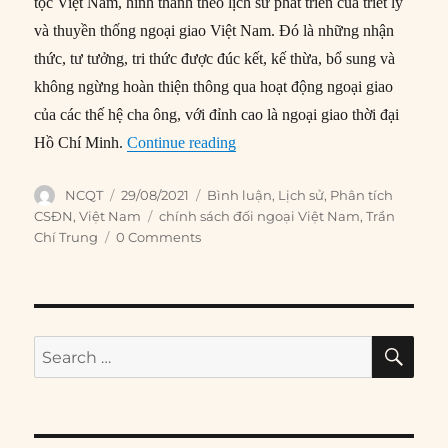
tộc Việt Nam, hình thành theo lịch sử phát triển của triết lý
và thuyền thống ngoại giao Việt Nam. Đó là những nhận
thức, tư tưởng, tri thức được đúc kết, kế thừa, bổ sung và
không ngừng hoàn thiện thông qua hoạt động ngoại giao
của các thế hệ cha ông, với đỉnh cao là ngoại giao thời đại
“Bản sắc ngoại giao Việt Nam: Mộ
Hồ Chí Minh.
Continue reading
Author
Posted
Categories
NCQT
29/08/2021
Bình luận
,
Lịch sử
,
Phân tích
on
Tags
CSĐN
,
Việt Nam
chính sách đối ngoại Việt Nam
,
Trần
Chí Trung
0 Comments
SE
Search
for: