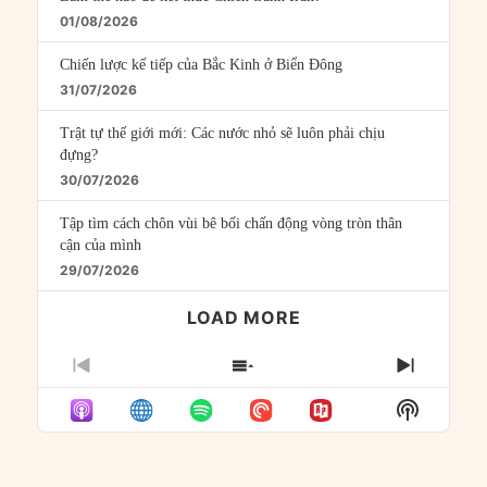
01/08/2026
Chiến lược kế tiếp của Bắc Kinh ở Biển Đông
31/07/2026
Trật tự thế giới mới: Các nước nhỏ sẽ luôn phải chịu
đựng?
30/07/2026
Tập tìm cách chôn vùi bê bối chấn động vòng tròn thân
cận của mình
29/07/2026
LOAD MORE
PREVIOUS
SHOW
NEXT
EPISODE
EPISODES
EPISO
Show
LIST
Podcast
Informat