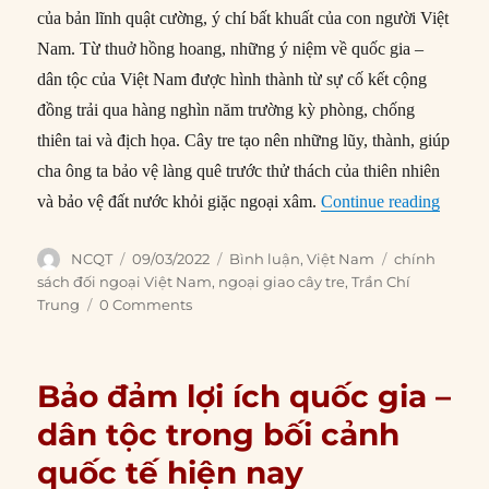
của bản lĩnh quật cường, ý chí bất khuất của con người Việt
Nam. Từ thuở hồng hoang, những ý niệm về quốc gia –
dân tộc của Việt Nam được hình thành từ sự cố kết cộng
đồng trải qua hàng nghìn năm trường kỳ phòng, chống
thiên tai và địch họa. Cây tre tạo nên những lũy, thành, giúp
cha ông ta bảo vệ làng quê trước thử thách của thiên nhiên
“Một v
và bảo vệ đất nước khỏi giặc ngoại xâm.
Continue reading
Author
Posted
Categories
Tags
NCQT
09/03/2022
Bình luận
,
Việt Nam
chính
on
sách đối ngoại Việt Nam
,
ngoại giao cây tre
,
Trần Chí
Trung
0 Comments
Bảo đảm lợi ích quốc gia –
dân tộc trong bối cảnh
quốc tế hiện nay