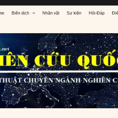
me
Biên dịch
Nhân vật
Sự kiện
Hỏi-Đáp
Đi