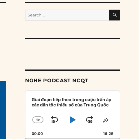
SEARCH
Search
for:
NGHE PODCAST NCQT
Audio
Player
Giai đoạn tiếp theo trong cuộc trấn áp
các dân tộc thiểu số của Trung Quốc
1
X
SKIP
PLAY
JUMP
CHANGE
SHARE
PLAYBACK
THIS
BACKWARD
PAUSE
FORWARD
00:00
RATE
16:25
EPISODE