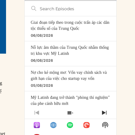
Search
Episodes
Giai đoạn tiếp theo trong cuộc trấn áp các dân
tộc thiểu số của Trung Quốc
06/08/2026
Nỗ lực âm thầm của Trung Quốc nhằm thống
trị khu vực Mỹ Latinh
06/08/2026
Nợ cho kẻ mộng mơ: Vốn vay chính sách và
giới hạn của việc cho startup vay vốn
ng
05/08/2026
ể
Mỹ Latinh đang trở thành “phòng thí nghiệm”
của phe cánh hữu mới
04/08/2026
PREVIOUS
SHOW
NEXT
EPISODE
EPISODES
EPISODE
Tại sao Trung Quốc phủ nhận cuộc gặp với
Show
LIST
Ngoại trưởng Nhật Bản?
Podcast
net