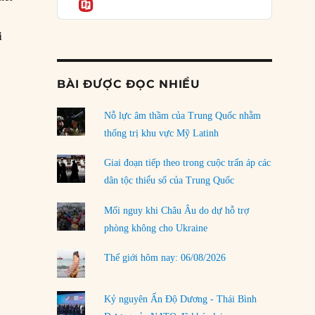
Informatio
04/08/2026
Điểm mù chiến lược của Trump tại Thái Bình
i
Dương
03/08/2026
BÀI ĐƯỢC ĐỌC NHIỀU
Đặt cược vào thất bại: Các quỹ đầu tư mạo
hiểm quốc gia và khía cạnh chính trị của vốn
rủi ro
Nỗ lực âm thầm của Trung Quốc nhằm
02/08/2026
thống trị khu vực Mỹ Latinh
Làm thế nào để kết thúc Chiến tranh Iran?
Giai đoạn tiếp theo trong cuộc trấn áp các
01/08/2026
dân tộc thiểu số của Trung Quốc
Chiến lược kế tiếp của Bắc Kinh ở Biển Đông
Mối nguy khi Châu Âu do dự hỗ trợ
31/07/2026
phòng không cho Ukraine
Trật tự thế giới mới: Các nước nhỏ sẽ luôn
Thế giới hôm nay: 06/08/2026
phải chịu đựng?
30/07/2026
Kỷ nguyên Ấn Độ Dương - Thái Bình
LOAD MORE