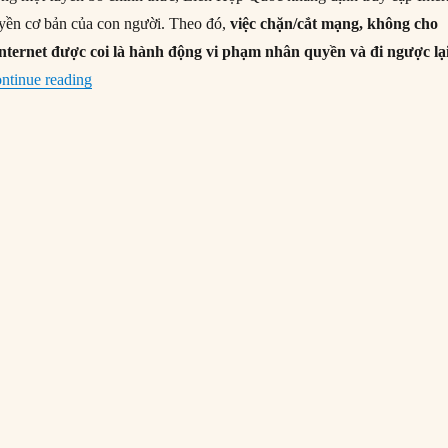
yền cơ bản của con người. Theo đó,
việc chặn/cắt mạng, không cho
nternet được coi là hành động vi phạm nhân quyền và đi ngược lạ
“5 điều có thể bạn chưa biết về nhân quyền”
ntinue reading