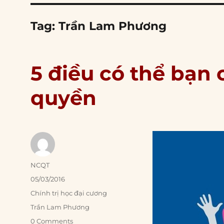
Tag:
Trần Lam Phương
5 điều có thể bạn 
quyền
Author
NCQT
Posted
05/03/2016
on
Categories
Chính trị học đại cương
Tags
Trần Lam Phương
0 Comments