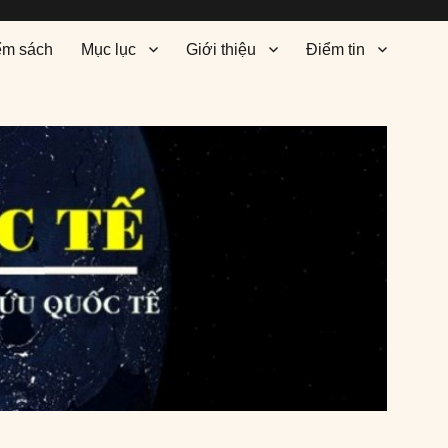
ểm sách
Mục lục
Giới thiệu
Điểm tin