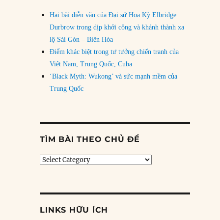
Hai bài diễn văn của Đại sứ Hoa Kỳ Elbridge
Durbrow trong dịp khởi công và khánh thành xa
lộ Sài Gòn – Biên Hòa
Điểm khác biệt trong tư tưởng chiến tranh của
Việt Nam, Trung Quốc, Cuba
‘Black Myth: Wukong’ và sức mạnh mềm của
Trung Quốc
TÌM BÀI THEO CHỦ ĐỀ
Tìm
bài
theo
chủ
đề
LINKS HỮU ÍCH