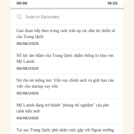
BACKWARD
PAUSE
FORWARD
00:00
RATE
16:25
EPISOD
Search
Episodes
Giai đoạn tiếp theo trong cuộc trấn áp các dân tộc thiểu số
của Trung Quốc
06/08/2026
Nỗ lực âm thầm của Trung Quốc nhằm thống trị khu vực
Mỹ Latinh
06/08/2026
Nợ cho kẻ mộng mơ: Vốn vay chính sách và giới hạn của
việc cho startup vay vốn
05/08/2026
Mỹ Latinh đang trở thành “phòng thí nghiệm” của phe
cánh hữu mới
04/08/2026
Tại sao Trung Quốc phủ nhận cuộc gặp với Ngoại trưởng