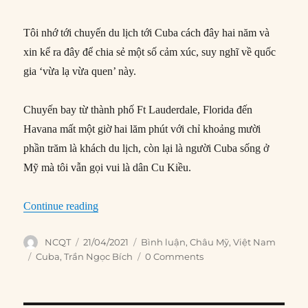
Tôi nhớ tới chuyến du lịch tới Cuba cách đây hai năm và
xin kể ra đây để chia sẻ một số cảm xúc, suy nghĩ về quốc
gia ‘vừa lạ vừa quen’ này.
Chuyến bay từ thành phố Ft Lauderdale, Florida đến
Havana mất một giờ hai lăm phút với chỉ khoảng mười
phần trăm là khách du lịch, còn lại là người Cuba sống ở
Mỹ mà tôi vẫn gọi vui là dân Cu Kiều.
“Cuba hiện nay là quá khứ của Việt Nam”
Continue reading
Author
Posted
Categories
NCQT
21/04/2021
Bình luận
,
Châu Mỹ
,
Việt Nam
on
Tags
Cuba
,
Trần Ngọc Bích
0 Comments