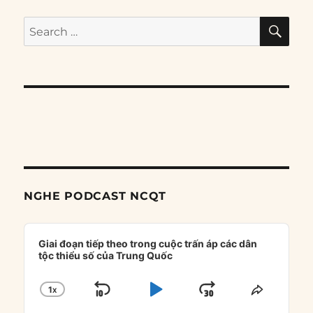
SE
Search
for:
NGHE PODCAST NCQT
Audio
Player
Giai đoạn tiếp theo trong cuộc trấn áp các dân
tộc thiểu số của Trung Quốc
1
X
SKIP
PLAY
JUMP
CHANGE
SHARE
PLAYBACK
THIS