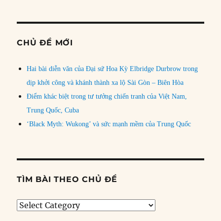
CHỦ ĐỀ MỚI
Hai bài diễn văn của Đại sứ Hoa Kỳ Elbridge Durbrow trong
dịp khởi công và khánh thành xa lộ Sài Gòn – Biên Hòa
Điểm khác biệt trong tư tưởng chiến tranh của Việt Nam,
Trung Quốc, Cuba
‘Black Myth: Wukong’ và sức mạnh mềm của Trung Quốc
TÌM BÀI THEO CHỦ ĐỀ
Tìm
bài