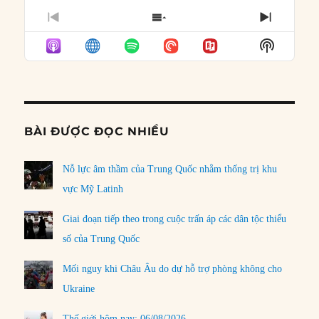
PREVIOUS
SHOW
NEXT
EPISODE
EPISODES
EPISO
Show
LIST
Podcast
Informat
BÀI ĐƯỢC ĐỌC NHIỀU
Nỗ lực âm thầm của Trung Quốc nhằm thống trị khu
vực Mỹ Latinh
Giai đoạn tiếp theo trong cuộc trấn áp các dân tộc thiểu
số của Trung Quốc
Mối nguy khi Châu Âu do dự hỗ trợ phòng không cho
Ukraine
Thế giới hôm nay: 06/08/2026