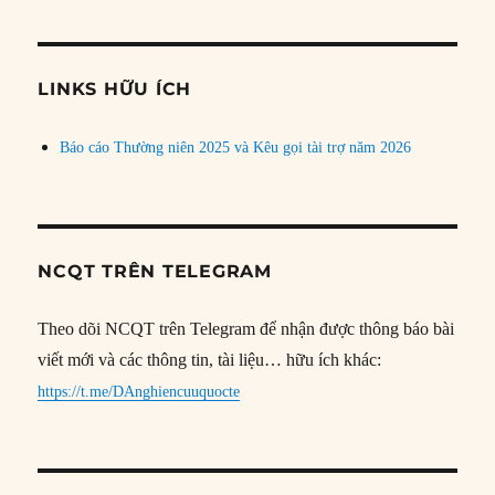
theo
chủ
đề
LINKS HỮU ÍCH
Báo cáo Thường niên 2025 và Kêu gọi tài trợ năm 2026
NCQT TRÊN TELEGRAM
Theo dõi NCQT trên Telegram để nhận được thông báo bài
viết mới và các thông tin, tài liệu… hữu ích khác:
https://t.me/DAnghiencuuquocte