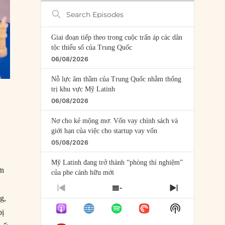
Search
Episodes
Giai đoạn tiếp theo trong cuộc trấn áp các dân
tộc thiểu số của Trung Quốc
06/08/2026
Nỗ lực âm thầm của Trung Quốc nhằm thống
trị khu vực Mỹ Latinh
06/08/2026
Nợ cho kẻ mộng mơ: Vốn vay chính sách và
giới hạn của việc cho startup vay vốn
05/08/2026
Mỹ Latinh đang trở thành “phòng thí nghiệm”
ớn
của phe cánh hữu mới
04/08/2026
PREVIOUS
SHOW
NEXT
g,
EPISODE
EPISODES
EPISODE
Tại sao Trung Quốc phủ nhận cuộc gặp với
Show
LIST
bị
Ngoại trưởng Nhật Bản?
Podcast