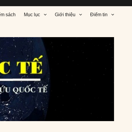
ểm sách
Mục lục
Giới thiệu
Điểm tin