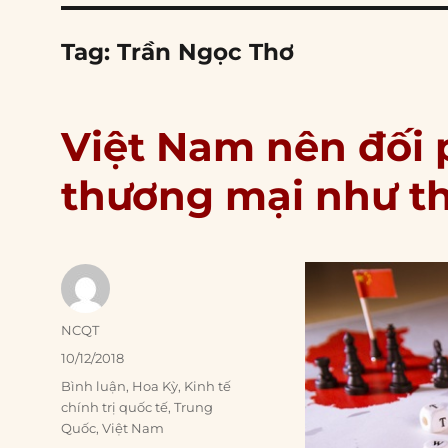
Tag:
Trần Ngọc Thơ
Việt Nam nên đối 
thương mại như t
Author
NCQT
Posted
10/12/2018
on
Categories
Bình luận
,
Hoa Kỳ
,
Kinh tế
chính trị quốc tế
,
Trung
Quốc
,
Việt Nam