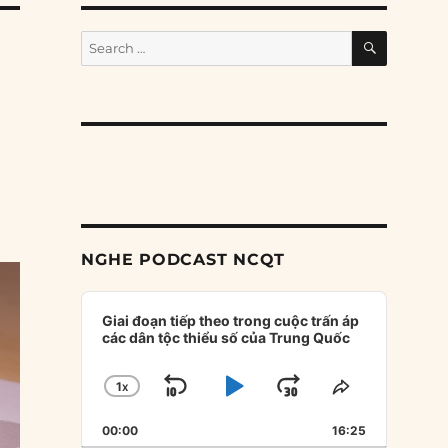
SEARCH
Search
for:
NGHE PODCAST NCQT
Audio
Player
Giai đoạn tiếp theo trong cuộc trấn áp
các dân tộc thiểu số của Trung Quốc
1
X
SKIP
PLAY
JUMP
CHANGE
SHARE
PLAYBACK
THIS
BACKWARD
PAUSE
FORWARD
00:00
RATE
16:25
EPISODE