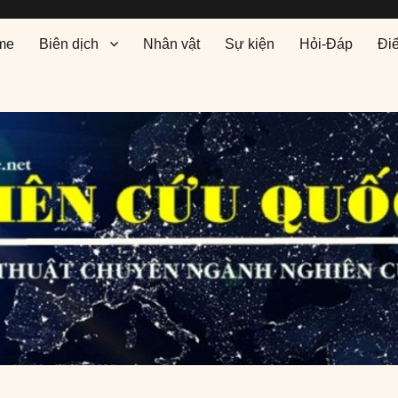
me
Biên dịch
Nhân vật
Sự kiện
Hỏi-Đáp
Đi