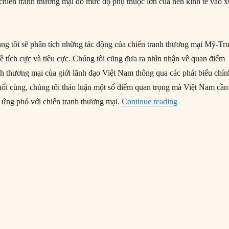
 chiến tranh thương mại do mức độ phụ thuộc lớn của nền kinh tế vào x
húng tôi sẽ phân tích những tác động của chiến tranh thương mại Mỹ-Tr
ề tích cực và tiêu cực. Chúng tôi cũng đưa ra nhìn nhận về quan điểm
nh thương mại của giới lãnh đạo Việt Nam thông qua các phát biểu chín
uối cùng, chúng tôi thảo luận một số điểm quan trọng mà Việt Nam cần
“Việt Nam nên đ
c ứng phó với chiến tranh thương mại.
Continue reading