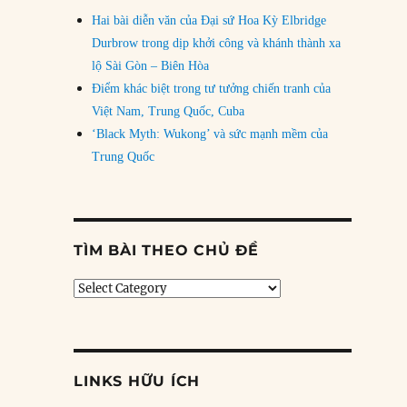
Hai bài diễn văn của Đại sứ Hoa Kỳ Elbridge
Durbrow trong dịp khởi công và khánh thành xa
lộ Sài Gòn – Biên Hòa
Điểm khác biệt trong tư tưởng chiến tranh của
Việt Nam, Trung Quốc, Cuba
‘Black Myth: Wukong’ và sức mạnh mềm của
Trung Quốc
TÌM BÀI THEO CHỦ ĐỀ
Tìm
bài
theo
chủ
đề
LINKS HỮU ÍCH