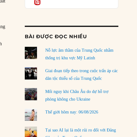
Informatio
04/08/2026
uất
Điểm mù chiến lược của Trump tại Thái Bình
Dương
03/08/2026
ung
BÀI ĐƯỢC ĐỌC NHIỀU
Đặt cược vào thất bại: Các quỹ đầu tư mạo
h
hiểm quốc gia và khía cạnh chính trị của vốn
rủi ro
Nỗ lực âm thầm của Trung Quốc nhằm
02/08/2026
thống trị khu vực Mỹ Latinh
ối phó với chiến tranh thương mại như thế nào?”
Làm thế nào để kết thúc Chiến tranh Iran?
Giai đoạn tiếp theo trong cuộc trấn áp các
01/08/2026
dân tộc thiểu số của Trung Quốc
Chiến lược kế tiếp của Bắc Kinh ở Biển Đông
Mối nguy khi Châu Âu do dự hỗ trợ
31/07/2026
phòng không cho Ukraine
Trật tự thế giới mới: Các nước nhỏ sẽ luôn
Thế giới hôm nay: 06/08/2026
phải chịu đựng?
30/07/2026
Tại sao AI lại là một rủi ro đối với Đảng
LOAD MORE