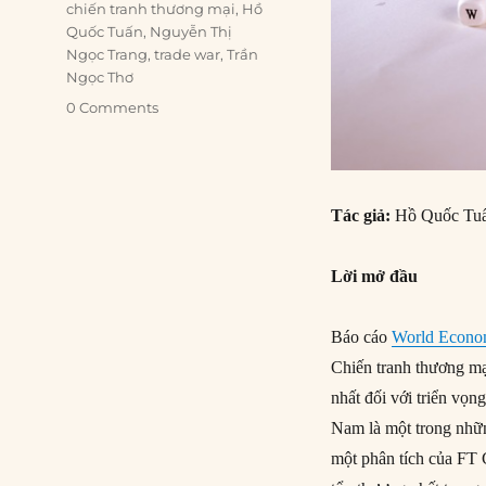
Tags
chiến tranh thương mại
,
Hồ
Quốc Tuấn
,
Nguyễn Thị
Ngọc Trang
,
trade war
,
Trần
Ngọc Thơ
0 Comments
Tác giả:
Hồ Quốc Tuấ
Lời mở đầu
Báo cáo
World Econo
Chiến tranh thương mạ
nhất đối với triển vọn
Nam là một trong nhữn
một phân tích của FT 