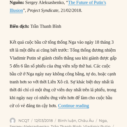
Nguồn:
Sergey Aleksashenko, “
The Future of Putin’s
Illusion
”,
Project Syndicate
, 21/02/2018.
Biên dịch:
Trần Thanh Bình
Kết quả cuộc bầu cử tổng thống Nga vào ngày 18 tháng 3
tới là một điều ai cũng biết trước: Tổng thống đương nhiệm
Vladimir Putin sẽ giành chiến thắng sau khi giành được gấp
5 đến 6 lần số phiếu của ứng viên xếp thứ hai. Các cuộc
bầu cử ở Nga ngày nay không công bằng, tự do, hoặc cạnh
tranh hơn so với thời Liên Xô cũ. Sự khác biệt duy nhất là
thời đó chỉ có một ứng cử viên duy nhất trên lá phiếu, trong
khi ngày nay có nhiều ứng viên hơn để làm cho cuộc bầu
“Nỗi ám ảnh của Put
cử có vẻ đáng tin cậy hơn.
Continue reading
Author
Posted
Categories
Tags
NCQT
12/03/2018
Bình luận
,
Châu Âu
Nga
,
on
Sergey Aleksashenko
,
Trần Thanh Bình
,
Vladimir Putin