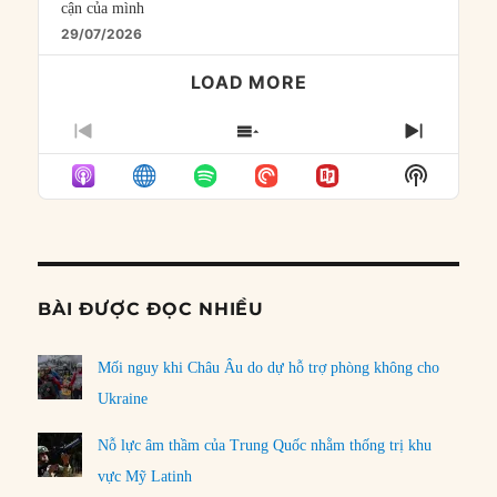
cận của mình
29/07/2026
LOAD MORE
PREVIOUS
SHOW
NEXT
EPISODE
EPISODES
EPISO
Show
LIST
Podcast
Informat
BÀI ĐƯỢC ĐỌC NHIỀU
Mối nguy khi Châu Âu do dự hỗ trợ phòng không cho
Ukraine
Nỗ lực âm thầm của Trung Quốc nhằm thống trị khu
vực Mỹ Latinh