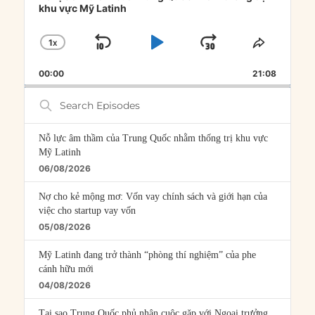
khu vực Mỹ Latinh
1
X
SKIP
PLAY
JUMP
CHANGE
SHARE
PLAYBACK
THIS
BACKWARD
PAUSE
FORWARD
00:00
RATE
21:08
EPISOD
Search
Episodes
Nỗ lực âm thầm của Trung Quốc nhằm thống trị khu vực
Mỹ Latinh
06/08/2026
Nợ cho kẻ mộng mơ: Vốn vay chính sách và giới hạn của
việc cho startup vay vốn
05/08/2026
Mỹ Latinh đang trở thành “phòng thí nghiệm” của phe
cánh hữu mới
04/08/2026
Tại sao Trung Quốc phủ nhận cuộc gặp với Ngoại trưởng