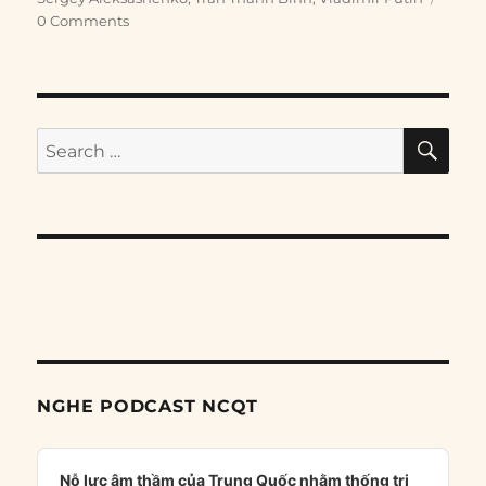
0 Comments
SE
Search
for:
NGHE PODCAST NCQT
Audio
Player
Nỗ lực âm thầm của Trung Quốc nhằm thống trị