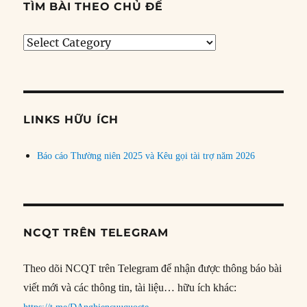
TÌM BÀI THEO CHỦ ĐỀ
Tìm
bài
theo
chủ
đề
LINKS HỮU ÍCH
Báo cáo Thường niên 2025 và Kêu gọi tài trợ năm 2026
NCQT TRÊN TELEGRAM
Theo dõi NCQT trên Telegram để nhận được thông báo bài
viết mới và các thông tin, tài liệu… hữu ích khác: