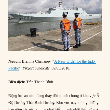
Nguồn:
Brahma Chellaney, “
A New Order for the Indo-
Pacific
”,
Project Syndicate,
09/03/2018.
Biên dịch:
Trần Thanh Bình
Động lực an ninh đang thay đổi nhanh chóng ở khu vực Ấn
Độ Dương-Thái Bình Dương. Khu vực này không những
bao gồm các nền kinh tế phát triển nhanh nhất thế giới mà