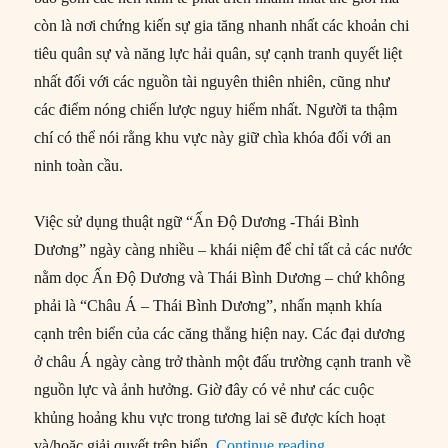
còn là nơi chứng kiến sự gia tăng nhanh nhất các khoản chi
tiêu quân sự và năng lực hải quân, sự cạnh tranh quyết liệt
nhất đối với các nguồn tài nguyên thiên nhiên, cũng như
các điểm nóng chiến lược nguy hiểm nhất. Người ta thậm
chí có thể nói rằng khu vực này giữ chìa khóa đối với an
ninh toàn cầu.
Việc sử dụng thuật ngữ “Ấn Độ Dương -Thái Bình
Dương” ngày càng nhiều – khái niệm để chỉ tất cả các nước
nằm dọc Ấn Độ Dương và Thái Bình Dương – chứ không
phải là “Châu Á – Thái Bình Dương”, nhấn mạnh khía
cạnh trên biển của các căng thẳng hiện nay. Các đại dương
ở châu Á ngày càng trở thành một đấu trường cạnh tranh về
nguồn lực và ảnh hưởng. Giờ đây có vẻ như các cuộc
khủng hoảng khu vực trong tương lai sẽ được kích hoạt
“Trật tự mới cho 
và/hoặc giải quyết trên biển.
Continue reading