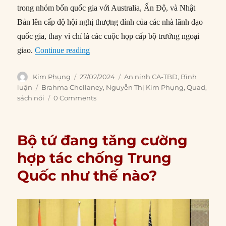
trong nhóm bốn quốc gia với Australia, Ấn Độ, và Nhật
Bản lên cấp độ hội nghị thượng đỉnh của các nhà lãnh đạo
quốc gia, thay vì chỉ là các cuộc họp cấp bộ trưởng ngoại
“Việc Biden phớt lờ Quad ẩn chứa rủi ro 
giao.
Continue reading
Author
Posted
Categories
Kim Phụng
27/02/2024
An ninh CA-TBD
,
Bình
on
Tags
luận
Brahma Chellaney
,
Nguyễn Thị Kim Phụng
,
Quad
,
sách nói
0 Comments
Bộ tứ đang tăng cường
hợp tác chống Trung
Quốc như thế nào?