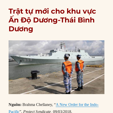
Trật tự mới cho khu vực
Ấn Độ Dương-Thái Bình
Dương
Nguồn:
Brahma Chellaney, “
A New Order for the Indo-
Pacific
”,
Project Syndicate,
09/03/2018.