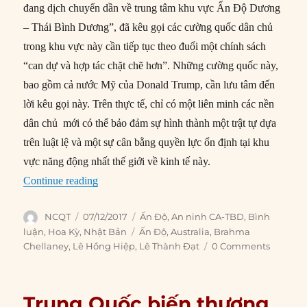
đang dịch chuyển dần về trung tâm khu vực Ấn Độ Dương
– Thái Bình Dương”, đã kêu gọi các cường quốc dân chủ
trong khu vực này cần tiếp tục theo đuổi một chính sách
“can dự và hợp tác chặt chẽ hơn”. Những cường quốc này,
bao gồm cả nước Mỹ của Donald Trump, cần lưu tâm đến
lời kêu gọi này. Trên thực tế, chỉ có một liên minh các nền
dân chủ mới có thể bảo đảm sự hình thành một trật tự dựa
trên luật lệ và một sự cân bằng quyền lực ổn định tại khu
vực năng động nhất thế giới về kinh tế này.
“Tầm quan trọng của ‘Bộ Tứ’ trong an ninh ch
Continue reading
Author
Posted
Categories
NCQT
07/12/2017
Ấn Độ
,
An ninh CA-TBD
,
Bình
on
Tags
luận
,
Hoa Kỳ
,
Nhật Bản
Ấn Độ
,
Australia
,
Brahma
Chellaney
,
Lê Hồng Hiệp
,
Lê Thành Đạt
0 Comments
Trung Quốc biến thương