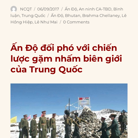
Author
Posted
Categories
NCQT
06/09/2017
Ấn Độ
,
An ninh CA-TBD
,
Bình
on
Tags
luận
,
Trung Quốc
Ấn Độ
,
Bhutan
,
Brahma Chellaney
,
Lê
Hồng Hiệp
,
Lê Như Mai
0 Comments
Ấn Độ đối phó với chiến
lược gặm nhấm biên giới
của Trung Quốc