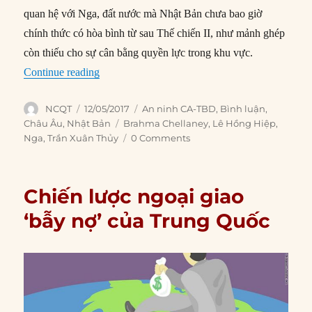
quan hệ với Nga, đất nước mà Nhật Bản chưa bao giờ
chính thức có hòa bình từ sau Thế chiến II, như mảnh ghép
còn thiếu cho sự cân bằng quyền lực trong khu vực.
“‘Tình đơn phương’ của Nhật với Nga”
Continue reading
Author
Posted
Categories
NCQT
12/05/2017
An ninh CA-TBD
,
Bình luận
,
on
Tags
Châu Âu
,
Nhật Bản
Brahma Chellaney
,
Lê Hồng Hiệp
,
Nga
,
Trần Xuân Thủy
0 Comments
Chiến lược ngoại giao
‘bẫy nợ’ của Trung Quốc