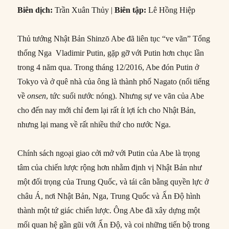
Biên dịch:
Trần Xuân Thủy |
Biên tập:
Lê Hồng Hiệp
Thủ tướng Nhật Bản Shinzō Abe đã liên tục “ve vãn” Tổng
thống Nga Vladimir Putin, gặp gỡ với Putin hơn chục lần
trong 4 năm qua. Trong tháng 12/2016, Abe đón Putin ở
Tokyo và ở quê nhà của ông là thành phố Nagato (nổi tiểng
về
onsen
, tức suối nước nóng). Nhưng sự ve vãn của Abe
cho đến nay mới chỉ đem lại rất ít lợi ích cho Nhật Bản,
nhưng lại mang về rất nhiều thứ cho nước Nga.
Chính sách ngoại giao cởi mở với Putin của Abe là trọng
tâm của chiến lược rộng hơn nhằm định vị Nhật Bản như
một đối trọng của Trung Quốc, và tái cân bằng quyền lực ở
châu Á, nơi Nhật Bản, Nga, Trung Quốc và Ấn Độ hình
thành một tứ giác chiến lược. Ông Abe đã xây dựng một
mối quan hệ gần gũi với Ấn Độ, và coi những tiến bộ trong