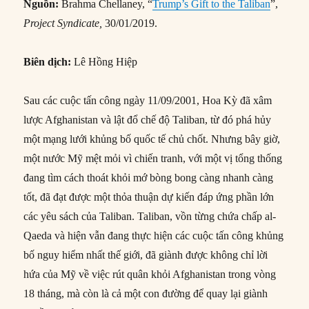
Nguồn:
Brahma Chellaney, “
Trump’s Gift to the Taliban
”,
Project Syndicate,
30/01/2019.
Biên dịch:
Lê Hồng Hiệp
Sau các cuộc tấn công ngày 11/09/2001, Hoa Kỳ đã xâm
lược Afghanistan và lật đổ chế độ Taliban, từ đó phá hủy
một mạng lưới khủng bố quốc tế chủ chốt. Nhưng bây giờ,
một nước Mỹ mệt mỏi vì chiến tranh, với một vị tổng thống
đang tìm cách thoát khỏi mớ bòng bong càng nhanh càng
tốt, đã đạt được một thỏa thuận dự kiến đáp ứng phần lớn
các yêu sách của Taliban. Taliban, vồn từng chứa chấp al-
Qaeda và hiện vẫn đang thực hiện các cuộc tấn công khủng
bố nguy hiểm nhất thế giới, đã giành được không chỉ lời
hứa của Mỹ về việc rút quân khỏi Afghanistan trong vòng
18 tháng, mà còn là cả một con đường để quay lại giành