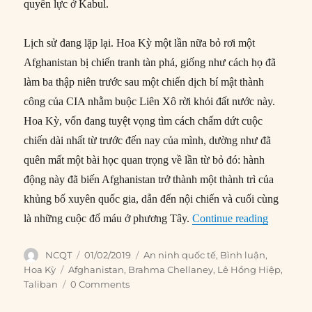
quyền lực ở Kabul.
Lịch sử đang lặp lại. Hoa Kỳ một lần nữa bỏ rơi một
Afghanistan bị chiến tranh tàn phá, giống như cách họ đã
làm ba thập niên trước sau một chiến dịch bí mật thành
công của CIA nhằm buộc Liên Xô rời khỏi đất nước này.
Hoa Kỳ, vốn đang tuyệt vọng tìm cách chấm dứt cuộc
chiến dài nhất từ ​​trước đến nay của mình, dường như đã
quên mất một bài học quan trọng về lần từ bỏ đó: hành
động này đã biến Afghanistan trở thành một thành trì của
khủng bố xuyên quốc gia, dẫn đến nội chiến và cuối cùng
“Món quà
là những cuộc đổ máu ở phương Tây.
Continue reading
Author
Posted
Categories
NCQT
01/02/2019
An ninh quốc tế
,
Bình luận
,
on
Tags
Hoa Kỳ
Afghanistan
,
Brahma Chellaney
,
Lê Hồng Hiệp
,
Taliban
0 Comments