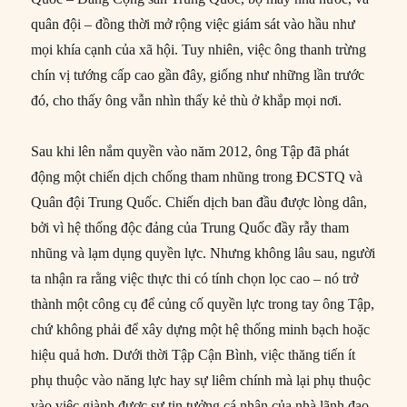
quân đội – đồng thời mở rộng việc giám sát vào hầu như
mọi khía cạnh của xã hội. Tuy nhiên, việc ông thanh trừng
chín vị tướng cấp cao gần đây, giống như những lần trước
đó, cho thấy ông vẫn nhìn thấy kẻ thù ở khắp mọi nơi.
Sau khi lên nắm quyền vào năm 2012, ông Tập đã phát
động một chiến dịch chống tham nhũng trong ĐCSTQ và
Quân đội Trung Quốc. Chiến dịch ban đầu được lòng dân,
bởi vì hệ thống độc đảng của Trung Quốc đầy rẫy tham
nhũng và lạm dụng quyền lực. Nhưng không lâu sau, người
ta nhận ra rằng việc thực thi có tính chọn lọc cao – nó trở
thành một công cụ để củng cố quyền lực trong tay ông Tập,
chứ không phải để xây dựng một hệ thống minh bạch hoặc
hiệu quả hơn. Dưới thời Tập Cận Bình, việc thăng tiến ít
phụ thuộc vào năng lực hay sự liêm chính mà lại phụ thuộc
vào việc giành được sự tin tưởng cá nhân của nhà lãnh đạo.