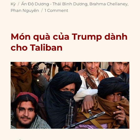
on
Tags
Kỳ
Ấn Độ Dương - Thái Bình Dương
,
Brahma Chellaney
,
Phan Nguyên
1 Comment
Món quà của Trump dành
cho Taliban