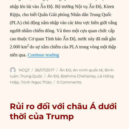
nhập lén lút vào Ấn Độ. Bộ trưởng Nội vụ Ấn Độ, Kiren
Rijiju, cho biết Quân Giải phóng Nhân dân Trung Quốc
(PLA) chủ động xâm nhập vào các khu vực biên giới vắng
người nhằm chiếm đóng. Và theo một cựu quan chức cấp
cao thuộc Cơ quan Tình báo Ấn Độ, nước này đã mất gần
2
2.000 km
do sự xâm chiếm của PLA trong vòng một thập
“Ấn Độ đối phó với chiến lược gặm n
niên qua.
Continue reading
Author
Posted
Categories
NCQT
26/07/2017
Ấn Độ
,
An ninh quốc tế
,
Bình
on
Tags
luận
,
Trung Quốc
Ấn Độ
,
Brahma Chellaney
,
Lê Hồng
Hiệp
,
Trịnh Ngọc Thảo
0 Comments
Rủi ro đối với châu Á dưới
thời của Trump