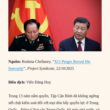
Nguồn:
Brahma Chellaney, “
Xi’s Purges Reveal His
Insecurity
”,
Project Syndicate
, 22/10/2025
Biên dịch:
Viên Đăng Huy
Trong 13 năm nắm quyền, Tập Cận Bình đã không ngừng
siết chặt kiểm soát đối với mọi đòn bẩy quyền lực ở Trung
Quốc – Đảng Cộng sản Trung Quốc, bộ máy nhà nước, và