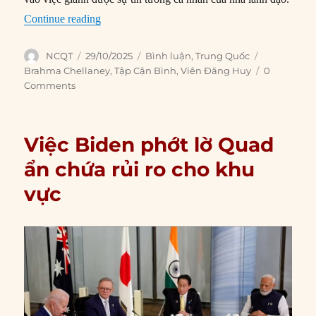
“Làn sóng thanh trừng cho thấy sự bất an của 
Continue reading
Author
Posted
Categories
Tags
NCQT
29/10/2025
Bình luận
,
Trung Quốc
on
Brahma Chellaney
,
Tập Cận Bình
,
Viên Đăng Huy
0
Comments
Việc Biden phớt lờ Quad
ẩn chứa rủi ro cho khu
vực