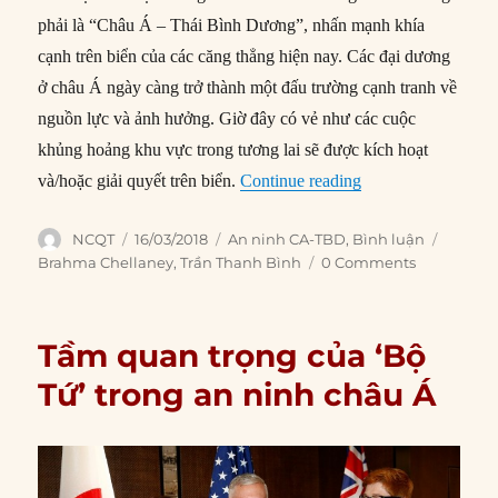
phải là “Châu Á – Thái Bình Dương”, nhấn mạnh khía
cạnh trên biển của các căng thẳng hiện nay. Các đại dương
ở châu Á ngày càng trở thành một đấu trường cạnh tranh về
nguồn lực và ảnh hưởng. Giờ đây có vẻ như các cuộc
khủng hoảng khu vực trong tương lai sẽ được kích hoạt
“Trật tự mới cho 
và/hoặc giải quyết trên biển.
Continue reading
Author
Posted
Categories
Tags
NCQT
16/03/2018
An ninh CA-TBD
,
Bình luận
on
Brahma Chellaney
,
Trần Thanh Bình
0 Comments
Tầm quan trọng của ‘Bộ
Tứ’ trong an ninh châu Á