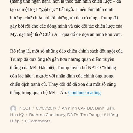
(mang tính ngắn hạn), hơn là theo tầm nhìn chiến lược – đã
tạo ra một loạt “giật cục” bất ngờ. Thiếu tầm nhìn định
hướng, chứ chưa nói tới những ưu tiên rõ ràng, Trump đã
gây bối rối cho các đồng minh và các đối tác chiến lược của
Mỹ, đặc biệt là ở Châu Á – qua đó đe dọa an ninh khu vực.
Rõ ràng là, một số những đảo chiều chính sách đột ngột của
Trump đã đưa ông tới gần hơn những quan điểm truyền
thống của Mỹ. Đặc biệt, Trump tuyên bố NATO “không
còn lạc hậu”, ngược với nhận định của chính ông trong
chiến dịch tranh cử. Thay đổi đó đã xoa dịu một số căng
“Rủi ro đối với 
thẳng trong quan hệ Mỹ – Âu.
Continue reading
Author
Posted
Categories
NCQT
07/07/2017
An ninh CA-TBD
,
Bình luận
,
on
Tags
Hoa Kỳ
Brahma Chellaney
,
Đỗ Thị Thu Trang
,
Lê Hồng
Hiệp
0 Comments