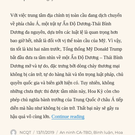
Với việc trung tâm địa chính trị toàn cầu đang dịch chuyển
về phía châu Á, một trật tự Ấn Độ Dương-Thái Bình
Dương đa nguyên, dựa trên các luật lệ là quan trọng hơn
bao giờ hết, nhất là đối với vị thế toàn cầu của Mỹ. Vì vậy,
tin tốt là khi hai năm trước, Tổng thống Mỹ Donald Trump
bắt đầu đưa ra tầm nhìn về một Ấn Độ Dương – Thái Bình
Dương mở và tự do, đặc trưng bởi dòng chảy thương mại
không bị cản trở, tự do hàng hải và tôn trọng luật pháp, chủ
quyền quốc gia và biên giới hiện có. Tuy nhiên, không
những chưa thực thi được tầm nhìn này, Hoa Kỳ còn cho
phép chủ nghĩa bành trướng của Trung Quốc ở châu Á tiếp
diễn mà hầu như không bị cản trở. Thất bại này sẽ gây ra
“Chiến lược Ấn Độ Dương
hậu quả vô cùng lớn.
Continue reading
Author
Posted
Categories
NCQT
13/11/2019
An ninh CA-TBD
,
Bình luận
,
Hoa