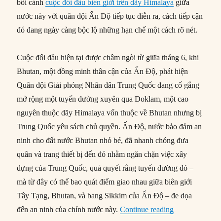
bối cảnh
cuộc đối đầu biên giới trên dãy Himalaya
giữa
nước này với quân đội Ấn Độ tiếp tục diễn ra, cách tiếp cận
đó đang ngày càng bộc lộ những hạn chế một cách rõ nét.
Cuộc đối đầu hiện tại được châm ngòi từ giữa tháng 6, khi
Bhutan, một đồng minh thân cận của Ấn Độ, phát hiện
Quân đội Giải phóng Nhân dân Trung Quốc đang cố gắng
mở rộng một tuyến đường xuyên qua Doklam, một cao
nguyên thuộc dãy Himalaya vốn thuộc về Bhutan nhưng bị
Trung Quốc yêu sách chủ quyền. Ấn Độ, nước bảo đảm an
ninh cho đất nước Bhutan nhỏ bé, đã nhanh chóng đưa
quân và trang thiết bị đến đó nhằm ngăn chặn việc xây
dựng của Trung Quốc, quả quyết rằng tuyến đường đó –
mà từ đây có thể bao quát điểm giao nhau giữa biên giới
Tây Tạng, Bhutan, và bang Sikkim của Ấn Độ – đe dọa
“Lật tẩy trò h
đến an ninh của chính nước này.
Continue reading