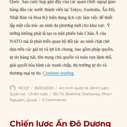
Quốc. Sau cuộc họp gần đây của các quan chức ngoại giao
hàng đầu các nước thành viên tại Tokyo, Australia, Ấn Độ,
Nhật Bản và Hoa Kỳ hiện đang tích cực làm việc để thiết
lập một cấu trúc an ninh đa phương mới cho khu vực. Ý
tưởng không phải là tạo ra một phiên bản Châu Á của
NATO mà là phát triển quan hệ đối tác an ninh chặt chẽ
dựa trên các giá trị và lợi ích chung, bao gồm pháp quyền,
tự do hàng hải, tôn trọng chủ quyền và toàn vẹn lãnh thổ,
giải quyết hòa bình các tranh chấp, thị trường tự do và
“Bộ tứ đang tăng cường hợp 
thương mại tự do.
Continue reading
Author
Posted
Categories
NCQT
26/10/2020
An ninh quốc tế
,
Bình luận
,
on
Tags
Quân sự - Chiến lược
Bộ Tứ
,
Brahma Chellaney
,
Phan
Nguyên
,
Quad
0 Comments
Chiến lược Ấn Độ Dương