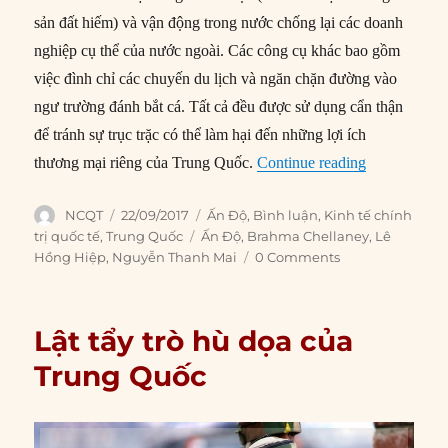
sản đất hiếm) và vận động trong nước chống lại các doanh
nghiệp cụ thể của nước ngoài. Các công cụ khác bao gồm
việc đình chỉ các chuyến du lịch và ngăn chặn đường vào
ngư trường đánh bắt cá. Tất cả đều được sử dụng cẩn thận
để tránh sự trục trặc có thể làm hại đến những lợi ích
“Trung Quốc 
thương mại riêng của Trung Quốc.
Continue reading
Author
Posted
Categories
NCQT
22/09/2017
Ấn Độ
,
Bình luận
,
Kinh tế chính
on
Tags
trị quốc tế
,
Trung Quốc
Ấn Độ
,
Brahma Chellaney
,
Lê
Hồng Hiệp
,
Nguyễn Thanh Mai
0 Comments
Lật tẩy trò hù dọa của
Trung Quốc