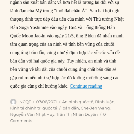
ngành sản xuất bán dẫn; và hơn hết là tương lai đối với sự
lãnh đạo của Mỹ trong “thời đại châu Á”. Sau hai hội nghị
thượng đỉnh trực tiếp đầu tiên của mình với Thủ tướng Nhật
Bản Suga Yoshihide vào ngày 16/4 và Tổng thống Hàn
Quốc Moon Jae-in vào ngày 21/5, ông Biden đã nhấn mạnh
tầm quan trọng của an ninh và tính bền vững của chuỗi
cung ứng bán dẫn, cũng như ý định hợp tác về các vấn đề
bán dẫn với hai quốc gia này. Tuy nhiên, an ninh và tính
bền vững về lâu dài của chuỗi cung ứng chất bán dẫn sẽ
gặp rủi ro nếu như sự hợp tác đó không mở rộng sang các
“Đã đến lúc thà
quốc gia cùng chí hướng khác.
Continue reading
Author
Posted
Categories
NCQT
07/06/2021
An ninh quốc tế
,
Bình luận
,
on
Tags
Kinh tế chính trị quốc tế
bán dẫn
,
Che-Jen Wang
,
Nguyễn Văn Nhật Huy
,
Trần Thị Nhân Duyên
0
Comments