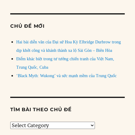
CHỦ ĐỀ MỚI
Hai bài diễn văn của Đại sứ Hoa Kỳ Elbridge Durbrow trong
dịp khởi công và khánh thành xa lộ Sài Gòn – Biên Hòa
Điểm khác biệt trong tư tưởng chiến tranh của Việt Nam,
Trung Quốc, Cuba
‘Black Myth: Wukong’ và sức mạnh mềm của Trung Quốc
TÌM BÀI THEO CHỦ ĐỀ
Tìm
bài