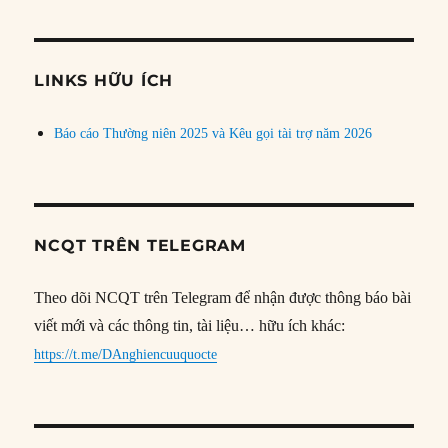
theo
chủ
đề
LINKS HỮU ÍCH
Báo cáo Thường niên 2025 và Kêu gọi tài trợ năm 2026
NCQT TRÊN TELEGRAM
Theo dõi NCQT trên Telegram để nhận được thông báo bài
viết mới và các thông tin, tài liệu… hữu ích khác:
https://t.me/DAnghiencuuquocte