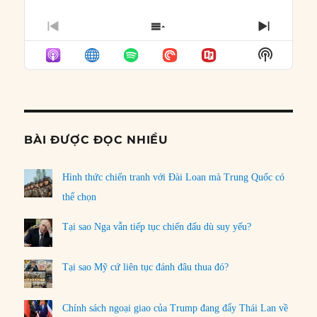
PREVIOUS
SHOW
NEXT
EPISODE
EPISODES
EPISO
Show
LIST
Podcast
Informat
BÀI ĐƯỢC ĐỌC NHIỀU
Hình thức chiến tranh với Đài Loan mà Trung Quốc có
thể chọn
Tại sao Nga vẫn tiếp tục chiến đấu dù suy yếu?
Tại sao Mỹ cứ liên tục đánh đâu thua đó?
Chính sách ngoại giao của Trump đang đẩy Thái Lan về