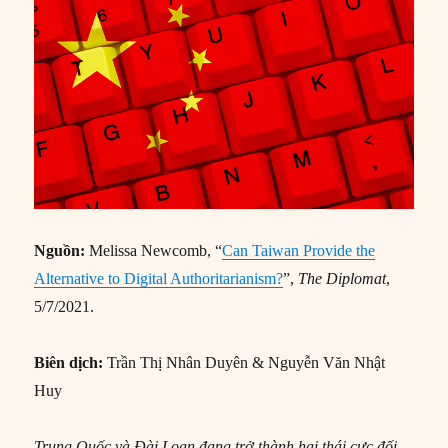
Nguồn:
Melissa Newcomb, “
Can Taiwan Provide the
Alternative to Digital Authoritarianism?
”,
The Diplomat
,
5/7/2021.
Biên dịch:
Trần Thị Nhân Duyên & Nguyễn Văn Nhật
Huy
Trung Quốc và Đài Loan đang trở thành hai thái cực đối