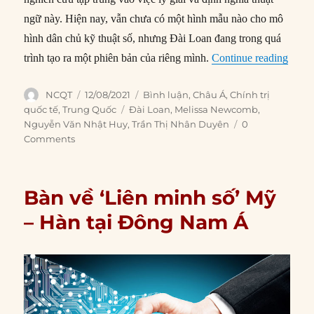
ngữ này. Hiện nay, vẫn chưa có một hình mẫu nào cho mô
hình dân chủ kỹ thuật số, nhưng Đài Loan đang trong quá
“Đài 
trình tạo ra một phiên bản của riêng mình.
Continue reading
Author
Posted
Categories
NCQT
12/08/2021
Bình luận
,
Châu Á
,
Chính trị
on
Tags
quốc tế
,
Trung Quốc
Đài Loan
,
Melissa Newcomb
,
Nguyễn Văn Nhật Huy
,
Trần Thị Nhân Duyên
0
Comments
Bàn về ‘Liên minh số’ Mỹ
– Hàn tại Đông Nam Á