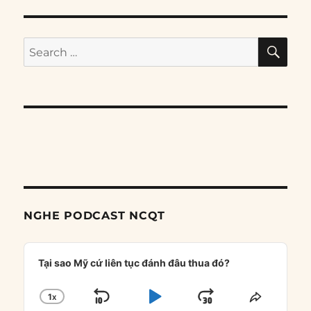
SE
Search
for:
NGHE PODCAST NCQT
Audio
Player
Tại sao Mỹ cứ liên tục đánh đâu thua đó?
1
X
SKIP
PLAY
JUMP
CHANGE
SHARE