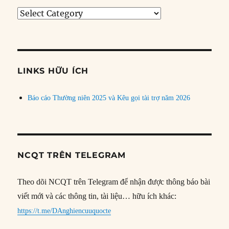
Tìm
bài
theo
chủ
đề
LINKS HỮU ÍCH
Báo cáo Thường niên 2025 và Kêu gọi tài trợ năm 2026
NCQT TRÊN TELEGRAM
Theo dõi NCQT trên Telegram để nhận được thông báo bài
viết mới và các thông tin, tài liệu… hữu ích khác:
https://t.me/DAnghiencuuquocte