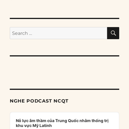
SE
Search
for:
NGHE PODCAST NCQT
Audio
Player
Nỗ lực âm thầm của Trung Quốc nhằm thống trị
khu vực Mỹ Latinh