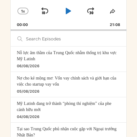
1
X
SKIP
PLAY
JUMP
CHANGE
SHARE
PLAYBACK
THIS
BACKWARD
PAUSE
FORWARD
00:00
RATE
21:08
EPISOD
Search
Episodes
Nỗ lực âm thầm của Trung Quốc nhằm thống trị khu vực
Mỹ Latinh
06/08/2026
Nợ cho kẻ mộng mơ: Vốn vay chính sách và giới hạn của
việc cho startup vay vốn
05/08/2026
Mỹ Latinh đang trở thành “phòng thí nghiệm” của phe
cánh hữu mới
04/08/2026
Tại sao Trung Quốc phủ nhận cuộc gặp với Ngoại trưởng
Nhật Bản?