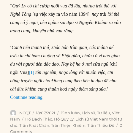
“
Quý Ly có chí cướp ngôi vua đã lâu, nhưng trót thề với
Nghệ Tông
[sự việc xảy ra vào năm 1394],
nay trái lời thề
cũng có ý ngại, bèn ngầm sai đạo sĩ
Nguyễn Khánh ra vào
trong cung, khuyên nhà vua rằng
:
‘
Cảnh tiên thanh thú, khác hẳn trần gian, các thánh đế
triều ta chỉ ham chuộng về Phật giáo, chưa có vị nào giao
du với người tiên đắc đạo. Nay bệ hạ ở nơi cửu ngũ
[chỉ
ngôi Vua]
[1]
tôn nghiêm, nhọc lòng với muôn việc, chi
bằng truyền ngôi cho Đông cung theo tiên tu đạo để cho
cái đức khiêm cung thuần hoà ngày thêm sáng sủa.
’
“Hồ Quý Ly thoát mưu sát, tiếm ngôi nhà Trần”
Continue reading
Author
Posted
Categories
NCQT
18/07/2021
Bình luận
,
Lịch sử
,
Tư liệu
,
Việt
on
Tags
Nam
Hồ Bạch Thảo
,
Hồ Quý Ly
,
Lịch sử Việt Nam thời tự
chủ
,
Trần Khát Chân
,
Trần Thiện Khiêm
,
Trần Thiếu Đế
0
Comments