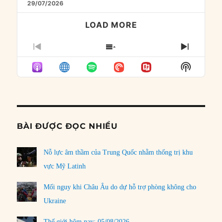
29/07/2026
LOAD MORE
PREVIOUS
SHOW
NEXT
EPISODE
EPISODES
EPISO
Show
LIST
Podcast
Informat
BÀI ĐƯỢC ĐỌC NHIỀU
Nỗ lực âm thầm của Trung Quốc nhằm thống trị khu
vực Mỹ Latinh
Mối nguy khi Châu Âu do dự hỗ trợ phòng không cho
Ukraine
Thế giới hôm nay: 05/08/2026