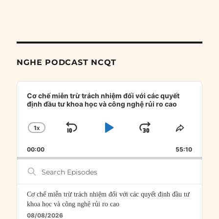
NGHE PODCAST NCQT
Audio
Player
Cơ chế miễn trừ trách nhiệm đối với các quyết
định đầu tư khoa học và công nghệ rủi ro cao
1
X
SKIP
PLAY
JUMP
CHANGE
SHARE
PLAYBACK
THIS
BACKWARD
PAUSE
FORWARD
00:00
RATE
55:10
EPISOD
Search
Episodes
Cơ chế miễn trừ trách nhiệm đối với các quyết định đầu tư
khoa học và công nghệ rủi ro cao
08/08/2026