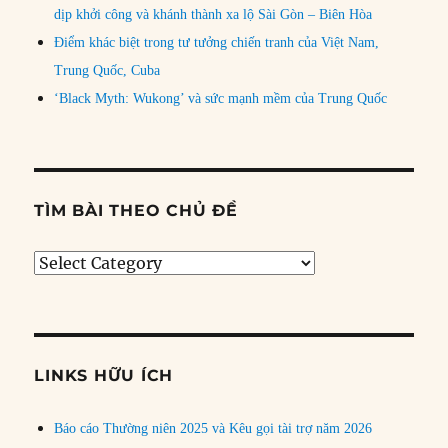
dịp khởi công và khánh thành xa lộ Sài Gòn – Biên Hòa
Điểm khác biệt trong tư tưởng chiến tranh của Việt Nam,
Trung Quốc, Cuba
‘Black Myth: Wukong’ và sức mạnh mềm của Trung Quốc
TÌM BÀI THEO CHỦ ĐỀ
Tìm
bài
theo
chủ
đề
LINKS HỮU ÍCH
Báo cáo Thường niên 2025 và Kêu gọi tài trợ năm 2026