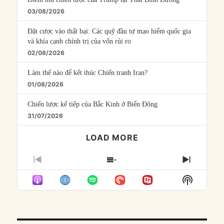
03/08/2026
Đặt cược vào thất bại: Các quỹ đầu tư mạo hiểm quốc gia
và khía cạnh chính trị của vốn rủi ro
02/08/2026
Làm thế nào để kết thúc Chiến tranh Iran?
01/08/2026
Chiến lược kế tiếp của Bắc Kinh ở Biển Đông
31/07/2026
LOAD MORE
PREVIOUS
SHOW
NEXT
EPISODE
EPISODES
EPISO
Show
LIST
Podcast
Informat