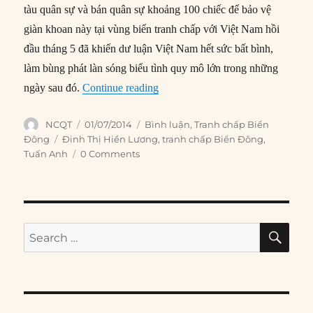
tàu quân sự và bán quân sự khoảng 100 chiếc để bảo vệ
giàn khoan này tại vùng biển tranh chấp với Việt Nam hồi
đầu tháng 5 đã khiến dư luận Việt Nam hết sức bất bình,
làm bùng phát làn sóng biểu tình quy mô lớn trong những
“Biển Đông: Điểm nóng an ninh k
ngày sau đó.
Continue reading
Author
Posted
Categories
NCQT
01/07/2014
Bình luận
,
Tranh chấp Biển
on
Tags
Đông
Đinh Thị Hiền Lương
,
tranh chấp Biển Đông
,
Tuấn Anh
0 Comments
SE
Search
for: