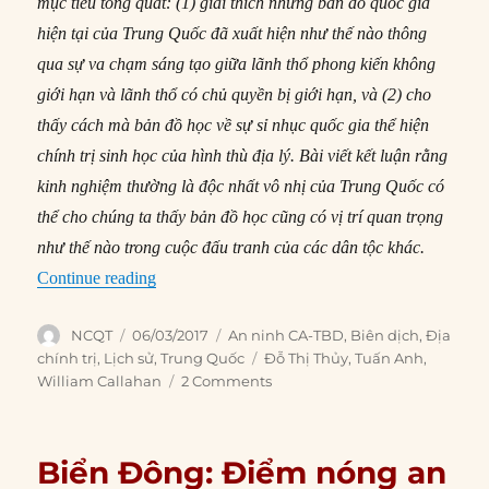
mục tiêu tổng quát: (1) giải thích những bản đồ quốc gia
hiện tại của Trung Quốc đã xuất hiện như thế nào thông
qua sự va chạm sáng tạo giữa lãnh thổ phong kiến không
giới hạn và lãnh thổ có chủ quyền bị giới hạn, và (2) cho
thấy cách mà bản đồ học về sự sỉ nhục quốc gia thể hiện
chính trị sinh học của hình thù địa lý. Bài viết kết luận rằng
kinh nghiệm thường là độc nhất vô nhị của Trung Quốc có
thể cho chúng ta thấy bản đồ học cũng có vị trí quan trọng
như thế nào trong cuộc đấu tranh của các dân tộc khác.
“#268 – Sự sỉ nhục quốc gia qua bản đồ và sự x
Continue reading
Author
Posted
Categories
NCQT
06/03/2017
An ninh CA-TBD
,
Biên dịch
,
Địa
on
Tags
chính trị
,
Lịch sử
,
Trung Quốc
Đỗ Thị Thủy
,
Tuấn Anh
,
William Callahan
2 Comments
Biển Đông: Điểm nóng an