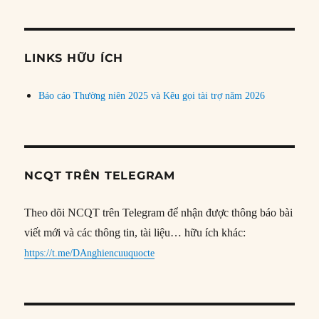
theo
chủ
đề
LINKS HỮU ÍCH
Báo cáo Thường niên 2025 và Kêu gọi tài trợ năm 2026
NCQT TRÊN TELEGRAM
Theo dõi NCQT trên Telegram để nhận được thông báo bài
viết mới và các thông tin, tài liệu… hữu ích khác:
https://t.me/DAnghiencuuquocte