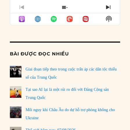
PREVIOUS
SHOW
NEXT
EPISODE
EPISODES
EPISO
Show
LIST
Podcast
Informat
BÀI ĐƯỢC ĐỌC NHIỀU
Giai đoạn tiếp theo trong cuộc trấn áp các dân tộc thiểu
số của Trung Quốc
Tại sao AI lại là một rủi ro đối với Đảng Cộng sản
Trung Quốc
Mối nguy khi Châu Âu do dự hỗ trợ phòng không cho
Ukraine