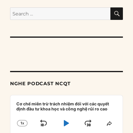
SE
Search
for:
NGHE PODCAST NCQT
Audio
Player
Cơ chế miễn trừ trách nhiệm đối với các quyết
định đầu tư khoa học và công nghệ rủi ro cao
1
X
SKIP
PLAY
JUMP
CHANGE
SHARE
PLAYBACK
THIS