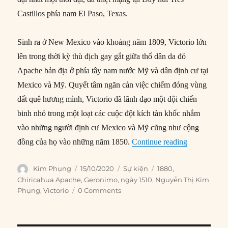
Castillos phía nam El Paso, Texas.
Sinh ra ở New Mexico vào khoảng năm 1809, Victorio lớn
lên trong thời kỳ thù địch gay gắt giữa thổ dân da đỏ
Apache bản địa ở phía tây nam nước Mỹ và dân định cư tại
Mexico và Mỹ. Quyết tâm ngăn cản việc chiếm đóng vùng
đất quê hương mình, Victorio đã lãnh đạo một đội chiến
binh nhỏ trong một loạt các cuộc đột kích tàn khốc nhắm
vào những người định cư Mexico và Mỹ cũng như cộng
“15/10/1880:
đồng của họ vào những năm 1850.
Continue reading
Author
Posted
Categories
Tags
Kim Phụng
15/10/2020
Sự kiện
1880
,
on
Chiricahua Apache
,
Geronimo
,
ngày 1510
,
Nguyễn Thị Kim
Phụng
,
Victorio
0 Comments