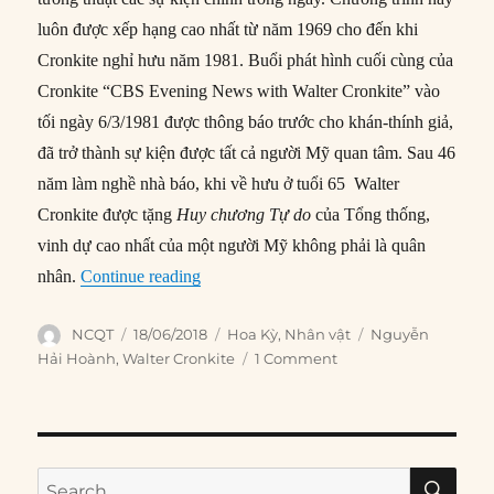
luôn được xếp hạng cao nhất từ năm 1969 cho đến khi
Cronkite nghỉ hưu năm 1981. Buổi phát hình cuối cùng của
Cronkite “CBS Evening News with Walter Cronkite” vào
tối ngày 6/3/1981 được thông báo trước cho khán-thính giả,
đã trở thành sự kiện được tất cả người Mỹ quan tâm. Sau 46
năm làm nghề nhà báo, khi về hưu ở tuổi 65 Walter
Cronkite được tặng
Huy chương Tự do
của Tổng thống,
vinh dự cao nhất của một người Mỹ không phải là quân
“Walter Cronkite: Người đáng tin cậy nh
nhân.
Continue reading
Author
Posted
Categories
Tags
NCQT
18/06/2018
Hoa Kỳ
,
Nhân vật
Nguyễn
on
Hải Hoành
,
Walter Cronkite
1 Comment
SE
Search