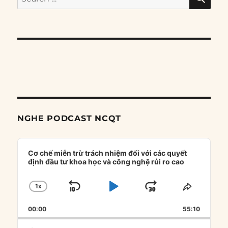
for:
NGHE PODCAST NCQT
Audio
Player
Cơ chế miễn trừ trách nhiệm đối với các quyết
định đầu tư khoa học và công nghệ rủi ro cao
1
X
SKIP
PLAY
JUMP
CHANGE
SHARE
PLAYBACK
THIS
BACKWARD
PAUSE
FORWARD
00:00
RATE
55:10
EPISOD
Search