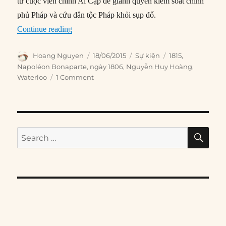
từ cuộc viễn chinh Ai Cập để giành quyền kiểm soát chính
phủ Pháp và cứu dân tộc Pháp khỏi sụp đổ.
“18/06/1815: Napoléon bại trận ở Waterloo”
Continue reading
Author
Posted
Categories
Tags
Hoang Nguyen
18/06/2015
Sự kiện
1815
,
on
Napoléon Bonaparte
,
ngày 1806
,
Nguyễn Huy Hoàng
,
Waterloo
1 Comment
SE
Search
for: