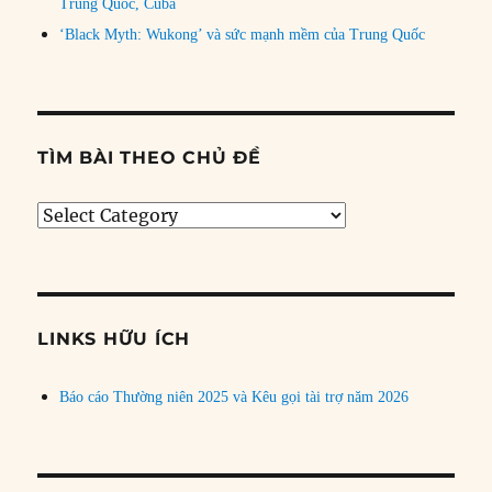
Trung Quốc, Cuba
‘Black Myth: Wukong’ và sức mạnh mềm của Trung Quốc
TÌM BÀI THEO CHỦ ĐỀ
Tìm
bài
theo
chủ
đề
LINKS HỮU ÍCH
Báo cáo Thường niên 2025 và Kêu gọi tài trợ năm 2026