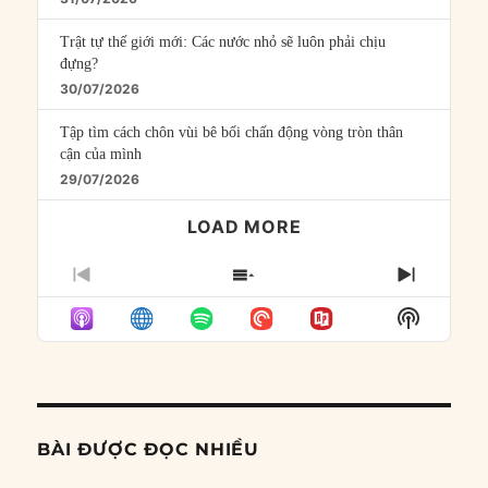
Trật tự thế giới mới: Các nước nhỏ sẽ luôn phải chịu
đựng?
30/07/2026
Tập tìm cách chôn vùi bê bối chấn động vòng tròn thân
cận của mình
29/07/2026
LOAD MORE
PREVIOUS
SHOW
NEXT
EPISODE
EPISODES
EPISO
Show
LIST
Podcast
Informat
BÀI ĐƯỢC ĐỌC NHIỀU