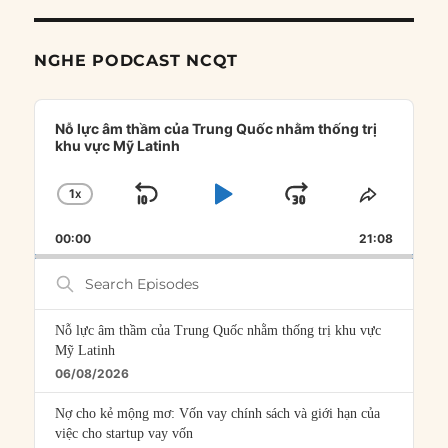
NGHE PODCAST NCQT
Audio
Player
Nỗ lực âm thầm của Trung Quốc nhằm thống trị
khu vực Mỹ Latinh
1
X
SKIP
PLAY
JUMP
CHANGE
SHARE
PLAYBACK
THIS
BACKWARD
PAUSE
FORWARD
00:00
RATE
21:08
EPISOD
Search
Episodes
Nỗ lực âm thầm của Trung Quốc nhằm thống trị khu vực
Mỹ Latinh
06/08/2026
Nợ cho kẻ mộng mơ: Vốn vay chính sách và giới hạn của
việc cho startup vay vốn