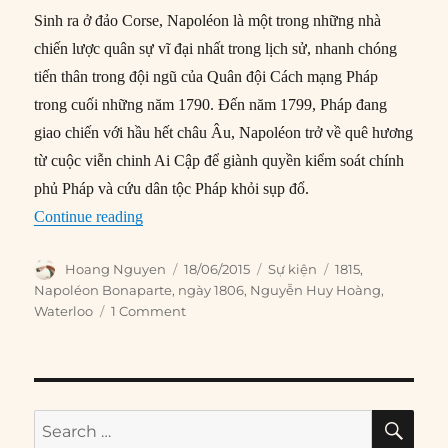
Sinh ra ở đảo Corse, Napoléon là một trong những nhà
chiến lược quân sự vĩ đại nhất trong lịch sử, nhanh chóng
tiến thân trong đội ngũ của Quân đội Cách mạng Pháp
trong cuối những năm 1790. Đến năm 1799, Pháp đang
giao chiến với hầu hết châu Âu, Napoléon trở về quê hương
từ cuộc viễn chinh Ai Cập để giành quyền kiểm soát chính
phủ Pháp và cứu dân tộc Pháp khỏi sụp đổ.
“18/06/1815: Napoléon bại trận ở Waterloo”
Continue reading
Author
Posted
Categories
Tags
Hoang Nguyen
18/06/2015
Sự kiện
1815
,
on
Napoléon Bonaparte
,
ngày 1806
,
Nguyễn Huy Hoàng
,
Waterloo
1 Comment
SE
Search