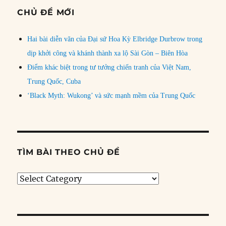
CHỦ ĐỀ MỚI
Hai bài diễn văn của Đại sứ Hoa Kỳ Elbridge Durbrow trong
dịp khởi công và khánh thành xa lộ Sài Gòn – Biên Hòa
Điểm khác biệt trong tư tưởng chiến tranh của Việt Nam,
Trung Quốc, Cuba
‘Black Myth: Wukong’ và sức mạnh mềm của Trung Quốc
TÌM BÀI THEO CHỦ ĐỀ
Tìm
bài
theo
chủ