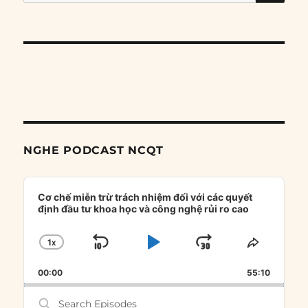
for:
NGHE PODCAST NCQT
Audio
Player
Cơ chế miễn trừ trách nhiệm đối với các quyết
định đầu tư khoa học và công nghệ rủi ro cao
1
X
SKIP
PLAY
JUMP
CHANGE
SHARE
PLAYBACK
THIS
BACKWARD
PAUSE
FORWARD
00:00
RATE
55:10
EPISOD
Search