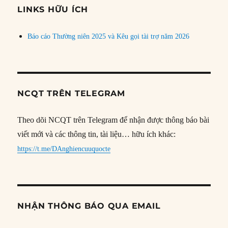
đề
LINKS HỮU ÍCH
Báo cáo Thường niên 2025 và Kêu gọi tài trợ năm 2026
NCQT TRÊN TELEGRAM
Theo dõi NCQT trên Telegram để nhận được thông báo bài
viết mới và các thông tin, tài liệu… hữu ích khác:
https://t.me/DAnghiencuuquocte
NHẬN THÔNG BÁO QUA EMAIL