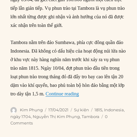
tiếp lẫn gián tiếp. Vụ phun trào tại Tambora là vụ phun trào
lớn nhất từng được ghi nhận và ảnh hưởng của nó đã được
xác nhận trên toàn thế giới.
Tambora nằm trên đảo Sumbawa, phía cực đông quần đảo
Indonesia. Đã không có dấu hiệu của hoạt động núi lửa nào
ở khu vực này hàng nghìn năm trước khi xảy ra vụ phun
trào năm 1815. Ngày 10/04, đợt phun trào đầu tiên trong
loạt phun trào trong tháng đó đã đẩy tro bay cao lên tận 20
dặm vào khí quyển, bao phủ toàn bộ hòn đảo bằng một lớp
“17/04/1815: Núi lửa Tambora
tro dày tận 1,5 m.
Continue reading
Author
Posted
Categories
Tags
Kim Phụng
17/04/2021
Sự kiện
1815
,
Indonesia
,
on
ngày 1704
,
Nguyễn Thị Kim Phụng
,
Tambora
0
Comments