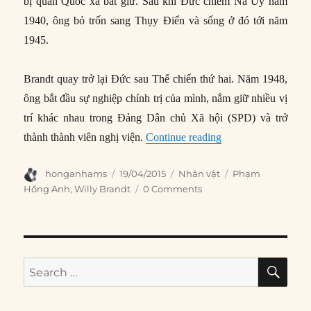
bị quân Quốc xã bắt giữ. Sau khi Đức chiếm Na Uy năm
1940, ông bỏ trốn sang Thụy Điển và sống ở đó tới năm
1945.
Brandt quay trở lại Đức sau Thế chiến thứ hai. Năm 1948,
ông bắt đầu sự nghiệp chính trị của mình, nắm giữ nhiều vị
trí khác nhau trong Đảng Dân chủ Xã hội (SPD) và trở
“Willy Brandt – Thủ 
thành thành viên nghị viện.
Continue reading
Author
Posted
Categories
Tags
honganhams
19/04/2015
Nhân vật
Phạm
on
Hồng Anh
,
Willy Brandt
0 Comments
SE
Search
for: