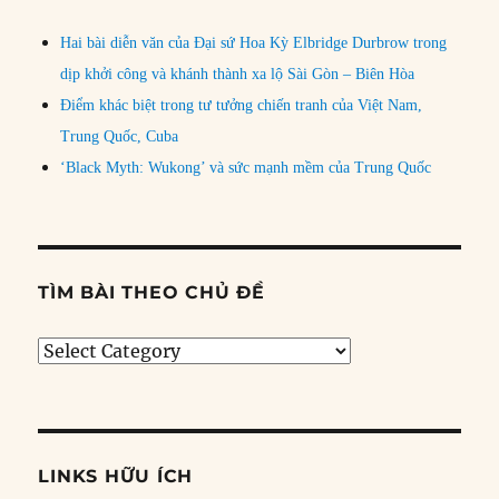
Hai bài diễn văn của Đại sứ Hoa Kỳ Elbridge Durbrow trong
dịp khởi công và khánh thành xa lộ Sài Gòn – Biên Hòa
Điểm khác biệt trong tư tưởng chiến tranh của Việt Nam,
Trung Quốc, Cuba
‘Black Myth: Wukong’ và sức mạnh mềm của Trung Quốc
TÌM BÀI THEO CHỦ ĐỀ
Tìm
bài
theo
chủ
đề
LINKS HỮU ÍCH