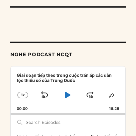
NGHE PODCAST NCQT
Audio
Player
Giai đoạn tiếp theo trong cuộc trấn áp các dân
tộc thiểu số của Trung Quốc
1
X
SKIP
PLAY
JUMP
CHANGE
SHARE
PLAYBACK
THIS
BACKWARD
PAUSE
FORWARD
00:00
RATE
16:25
EPISOD
Search
Episodes