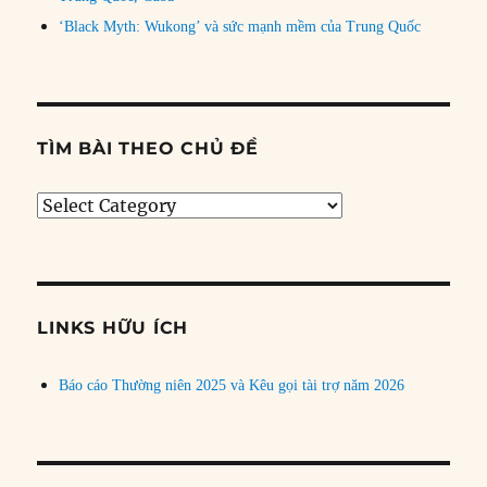
‘Black Myth: Wukong’ và sức mạnh mềm của Trung Quốc
TÌM BÀI THEO CHỦ ĐỀ
Tìm
bài
theo
chủ
đề
LINKS HỮU ÍCH
Báo cáo Thường niên 2025 và Kêu gọi tài trợ năm 2026