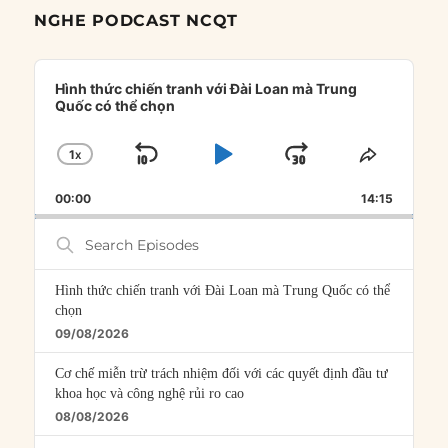
NGHE PODCAST NCQT
Audio
Player
Hình thức chiến tranh với Đài Loan mà Trung
Quốc có thể chọn
1
X
SKIP
PLAY
JUMP
CHANGE
SHARE
PLAYBACK
THIS
BACKWARD
PAUSE
FORWARD
00:00
RATE
14:15
EPISOD
Search
Episodes
Hình thức chiến tranh với Đài Loan mà Trung Quốc có thể
chọn
09/08/2026
Cơ chế miễn trừ trách nhiệm đối với các quyết định đầu tư
khoa học và công nghệ rủi ro cao
08/08/2026