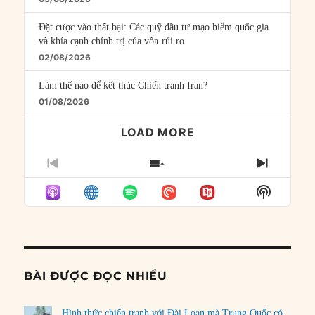
Đặt cược vào thất bại: Các quỹ đầu tư mạo hiểm quốc gia
và khía cạnh chính trị của vốn rủi ro
02/08/2026
Làm thế nào để kết thúc Chiến tranh Iran?
01/08/2026
LOAD MORE
PREVIOUS
SHOW
NEXT
EPISODE
EPISODES
EPISO
Show
LIST
Podcast
Informat
BÀI ĐƯỢC ĐỌC NHIỀU
Hình thức chiến tranh với Đài Loan mà Trung Quốc có