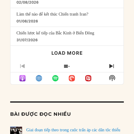
02/08/2026
Làm thế nào để kết thúc Chiến tranh Iran?
01/08/2026
Chiến lược kế tiếp của Bắc Kinh ở Biển Đông
31/07/2026
LOAD MORE
PREVIOUS
SHOW
NEXT
EPISODE
EPISODES
EPISO
Show
LIST
Podcast
Informat
BÀI ĐƯỢC ĐỌC NHIỀU
Giai đoạn tiếp theo trong cuộc trấn áp các dân tộc thiểu