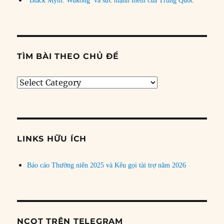
‘Black Myth: Wukong’ và sức mạnh mềm của Trung Quốc
TÌM BÀI THEO CHỦ ĐỀ
Tìm
bài
theo
chủ
đề
LINKS HỮU ÍCH
Báo cáo Thường niên 2025 và Kêu gọi tài trợ năm 2026
NCQT TRÊN TELEGRAM