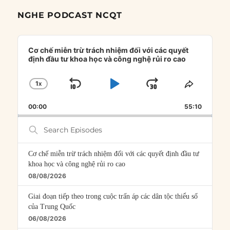
NGHE PODCAST NCQT
Audio
Player
Cơ chế miễn trừ trách nhiệm đối với các quyết
định đầu tư khoa học và công nghệ rủi ro cao
1
X
SKIP
PLAY
JUMP
CHANGE
SHARE
PLAYBACK
THIS
BACKWARD
PAUSE
FORWARD
00:00
RATE
55:10
EPISOD
Search
Episodes
Cơ chế miễn trừ trách nhiệm đối với các quyết định đầu tư
khoa học và công nghệ rủi ro cao
08/08/2026
Giai đoạn tiếp theo trong cuộc trấn áp các dân tộc thiểu số
của Trung Quốc
06/08/2026