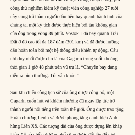
công thử nghiệm kiêm kỹ thuật viên công nghiệp 27 tuổi
này cũng trở thành người đầu tiên bay quanh hành tinh của
chúng ta, một kỳ tích được thực hiện bởi tàu không gian
của ông trong vòng 89 phút. Vostok 1 đã bay quanh Trái
Đất ở độ cao tối đa 187 dặm (301 km) và đã được hướng
dẫn hoàn toàn bởi một hệ thống điều khiển tự động. Câu
nói duy nhất được cho là của Gagarin trong suốt khoảng
thời gian 1 giờ 48 phút trên vũ trụ là, “Chuyến bay đang
diễn ra bình thường. Tôi vẫn khỏe.”
Sau khi chiến công lịch sử của ông được công bố, một
Gagarin cuốn hút và khiêm nhường đã ngay lập tức trở
thành người nổi tiếng trên toàn thế giới. Ông được trao tặng
Huân chương Lenin và được phong tặng danh hiệu Anh
hùng Liên Xô. Các tượng đài của ông được dựng lên khắp
Liên Xô và nhiều đường phố cũng được đổi tên để vinh