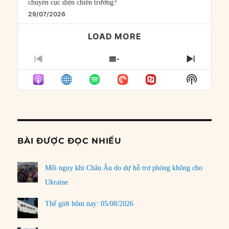
chuyển cục diện chiến trường?
29/07/2026
LOAD MORE
PREVIOUS
SHOW
NEXT
EPISODE
EPISODES
EPISO
Show
LIST
Podcast
Informat
BÀI ĐƯỢC ĐỌC NHIỀU
Mối nguy khi Châu Âu do dự hỗ trợ phòng không cho
Ukraine
Thế giới hôm nay: 05/08/2026