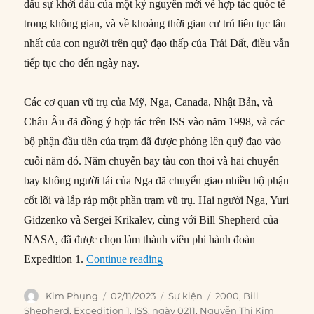
dấu sự khởi đầu của một kỷ nguyên mới về hợp tác quốc tế
trong không gian, và về khoảng thời gian cư trú liên tục lâu
nhất của con người trên quỹ đạo thấp của Trái Đất, điều vẫn
tiếp tục cho đến ngày nay.
Các cơ quan vũ trụ của Mỹ, Nga, Canada, Nhật Bản, và
Châu Âu đã đồng ý hợp tác trên ISS vào năm 1998, và các
bộ phận đầu tiên của trạm đã được phóng lên quỹ đạo vào
cuối năm đó. Năm chuyến bay tàu con thoi và hai chuyến
bay không người lái của Nga đã chuyển giao nhiều bộ phận
cốt lõi và lắp ráp một phần trạm vũ trụ. Hai người Nga, Yuri
Gidzenko và Sergei Krikalev, cùng với Bill Shepherd của
NASA, đã được chọn làm thành viên phi hành đoàn
“02/11/2000: Phi hành đoàn thườn
Expedition 1.
Continue reading
Author
Posted
Categories
Tags
Kim Phụng
02/11/2023
Sự kiện
2000
,
Bill
on
Shepherd
,
Expedition 1
,
ISS
,
ngày 0211
,
Nguyễn Thị Kim