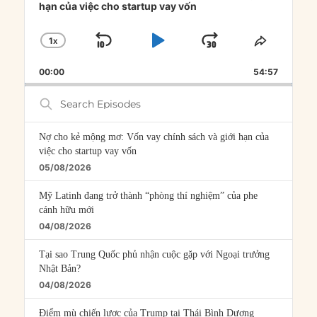
hạn của việc cho startup vay vốn
1
X
SKIP
PLAY
JUMP
CHANGE
SHARE
PLAYBACK
THIS
BACKWARD
PAUSE
FORWARD
00:00
RATE
54:57
EPISOD
Search
Episodes
Nợ cho kẻ mộng mơ: Vốn vay chính sách và giới hạn của
việc cho startup vay vốn
05/08/2026
Mỹ Latinh đang trở thành “phòng thí nghiệm” của phe
cánh hữu mới
04/08/2026
Tại sao Trung Quốc phủ nhận cuộc gặp với Ngoại trưởng
Nhật Bản?
04/08/2026
Điểm mù chiến lược của Trump tại Thái Bình Dương