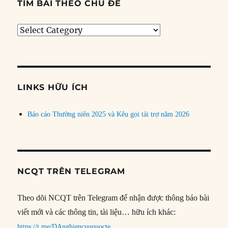
TÌM BÀI THEO CHỦ ĐỀ
Tìm
bài
theo
chủ
đề
LINKS HỮU ÍCH
Báo cáo Thường niên 2025 và Kêu gọi tài trợ năm 2026
NCQT TRÊN TELEGRAM
Theo dõi NCQT trên Telegram để nhận được thông báo bài
viết mới và các thông tin, tài liệu… hữu ích khác:
https://t.me/DAnghiencuuquocte