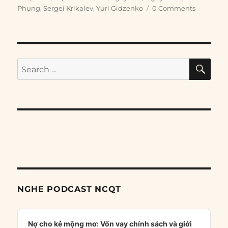
Phụng
,
Sergei Krikalev
,
Yuri Gidzenko
0 Comments
SE
Search
for:
NGHE PODCAST NCQT
Audio
Player
Nợ cho kẻ mộng mơ: Vốn vay chính sách và giới