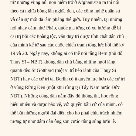
trừ những vùng núi non hiểm trở ở Afghanistan ra thì nói
theo cả nghĩa bóng lẫn nghĩa đen, các công nghệ quân sự
và dân sự mới đã làm phẳng thế giới. Tuy nhiên, tại những
nơi nhạy cảm như Pháp, quốc gia từng có xu hướng dễ bị
cai trị bởi các hoàng tộc, vẫn duy trì được tính chất dân chủ
của mình kể từ sau các cuộc chiến tranh tổng lực hồi thế kỷ
19 và 20. Ngày nay, không ai có thể nói rằng Bern (thủ đô
Thụy Sĩ – NBT) không dân chủ bằng những ngôi làng
quanh đèo St Gotthard (một vị trí hẻo lánh của Thụy Sĩ –
NBT) hay các cử tri tại Berlin có ít quyền lực hơn các cử tri
ở vùng Rừng Đen (một khu rừng tại Tây Nam nước Đức –
NBT). Những công dân nắm đầy đủ thông tin, học rộng
hiểu nhiều và được bảo vệ, với quyền bầu cử của mình, có
thể bắt những người đại diện cho họ phải chịu trách nhiệm,
tương tự như đám đàn ông sơn cước dùng súng lưỡi lê.