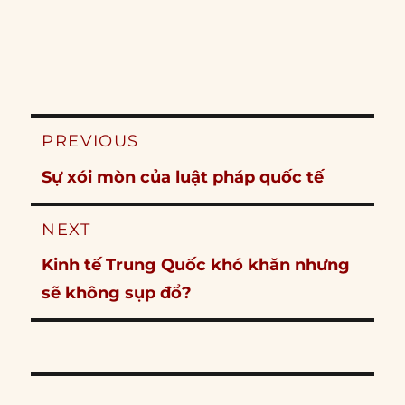
Post
PREVIOUS
navigation
Previous
Sự xói mòn của luật pháp quốc tế
post:
NEXT
Next
Kinh tế Trung Quốc khó khăn nhưng
post:
sẽ không sụp đổ?