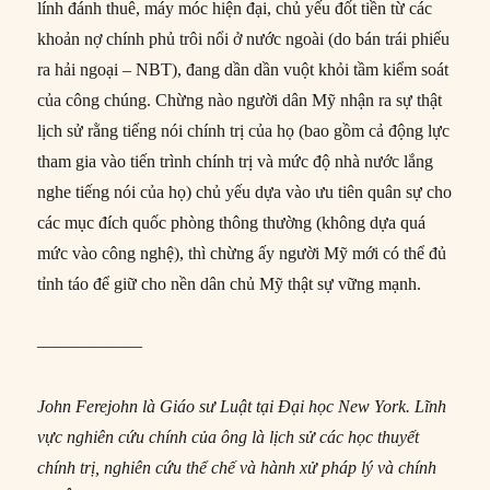
lính đánh thuê, máy móc hiện đại, chủ yếu đốt tiền từ các
khoản nợ chính phủ trôi nổi ở nước ngoài (do bán trái phiếu
ra hải ngoại – NBT), đang dần dần vuột khỏi tầm kiểm soát
của công chúng. Chừng nào người dân Mỹ nhận ra sự thật
lịch sử rằng tiếng nói chính trị của họ (bao gồm cả động lực
tham gia vào tiến trình chính trị và mức độ nhà nước lắng
nghe tiếng nói của họ) chủ yếu dựa vào ưu tiên quân sự cho
các mục đích quốc phòng thông thường (không dựa quá
mức vào công nghệ), thì chừng ấy người Mỹ mới có thể đủ
tỉnh táo để giữ cho nền dân chủ Mỹ thật sự vững mạnh.
——————
John Ferejohn là Giáo sư Luật tại Đại học New York. Lĩnh
vực nghiên cứu chính của ông là lịch sử các học thuyết
chính trị, nghiên cứu thể chế và hành xử pháp lý và chính