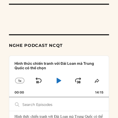
NGHE PODCAST NCQT
Audio
Player
Hình thức chiến tranh với Đài Loan mà Trung
Quốc có thể chọn
1
X
SKIP
PLAY
JUMP
CHANGE
SHARE
PLAYBACK
THIS
BACKWARD
PAUSE
FORWARD
00:00
RATE
14:15
EPISOD
Search
Episodes
Hình thức chiến tranh với Đài Loan mà Trung Quốc có thể