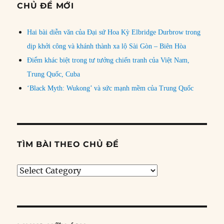
CHỦ ĐỀ MỚI
Hai bài diễn văn của Đại sứ Hoa Kỳ Elbridge Durbrow trong
dịp khởi công và khánh thành xa lộ Sài Gòn – Biên Hòa
Điểm khác biệt trong tư tưởng chiến tranh của Việt Nam,
Trung Quốc, Cuba
‘Black Myth: Wukong’ và sức mạnh mềm của Trung Quốc
TÌM BÀI THEO CHỦ ĐỀ
Tìm
bài
theo
chủ