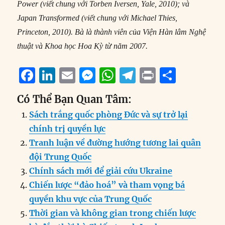
Power (viết chung với Torben Iversen, Yale, 2010); và
Japan Transformed (viết chung với Michael Thies,
Princeton, 2010). Bà là thành viên của Viện Hàn lâm Nghệ
thuật và Khoa học Hoa Kỳ từ năm 2007.
F
Li
E
M
W
T
P
S
a
n
m
e
h
el
ri
h
Có Thể Bạn Quan Tâm:
c
k
ai
ss
at
e
n
a
Sách trắng quốc phòng Đức và sự trở lại
e
e
l
e
s
g
t
re
chính trị quyền lực
b
d
n
A
r
Tranh luận về đường hướng tương lai quân
o
I
g
p
a
đội Trung Quốc
o
n
er
p
m
Chính sách mới để giải cứu Ukraine
k
Chiến lược “đảo hoá” và tham vọng bá
quyền khu vực của Trung Quốc
Thời gian và không gian trong chiến lược