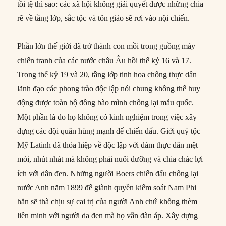
tồi tệ thì sao: các xã hội không giải quyết được những chia
rẽ về tầng lớp, sắc tộc và tôn giáo sẽ rơi vào nội chiến.
Phần lớn thế giới đã trở thành con mồi trong guồng máy
chiến tranh của các nước châu Âu hồi thế kỷ 16 và 17.
Trong thế kỷ 19 và 20, tầng lớp tinh hoa chống thực dân
lãnh đạo các phong trào độc lập nói chung không thể huy
động được toàn bộ đồng bào mình chống lại mẫu quốc.
Một phần là do họ không có kinh nghiệm trong việc xây
dựng các đội quân hùng mạnh để chiến đấu. Giới quý tộc
Mỹ Latinh đã thỏa hiệp về độc lập với đám thực dân mệt
mỏi, nhút nhát mà không phải nuôi dưỡng và chia chác lợi
ích với dân đen. Những người Boers chiến đấu chống lại
nước Anh năm 1899 để giành quyền kiểm soát Nam Phi
hẳn sẽ thà chịu sự cai trị của người Anh chứ không thèm
liên minh với người da đen mà họ vẫn đàn áp. Xây dựng