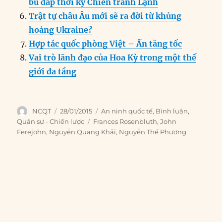
bù đắp thời kỳ Chiến tranh Lạnh
Trật tự châu Âu mới sẽ ra đời từ khủng
hoảng Ukraine?
Hợp tác quốc phòng Việt – Ấn tăng tốc
Vai trò lãnh đạo của Hoa Kỳ trong một thế
giới đa tầng
Author
Posted
Categories
NCQT
28/01/2015
An ninh quốc tế
,
Bình luận
,
on
Tags
Quân sự - Chiến lược
Frances Rosenbluth
,
John
Ferejohn
,
Nguyễn Quang Khải
,
Nguyễn Thế Phương