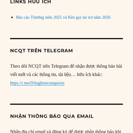
đề
LINKS HỮU ÍCH
Báo cáo Thường niên 2025 và Kêu gọi tài trợ năm 2026
NCQT TRÊN TELEGRAM
Theo dõi NCQT trên Telegram để nhận được thông báo bài
viết mới và các thông tin, tài liệu… hữu ích khác:
https://t.me/DAnghiencuuquocte
NHẬN THÔNG BÁO QUA EMAIL
Nhập địa chỉ email và đăng ký để được nhận thông báo khi