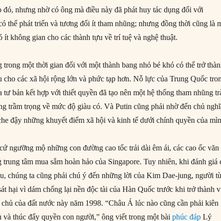
 đó, nhưng nhờ có ông mà điều này đã phát huy tác dụng đối với
ó thể phát triển và tương đối ít tham nhũng; nhưng đồng thời cũng là 
 ít không gian cho các thành tựu về trí tuệ và nghệ thuật.
 trong một thời gian đối với một thành bang nhỏ bé khó có thể trở thà
 cho các xã hội rộng lớn và phức tạp hơn. Nỗ lực của Trung Quốc tro
a tư bản kết hợp với thiết quyền đã tạo nên một hệ thống tham nhũng tr
đẳng trầm trọng về mức độ giàu có. Và Putin cũng phải nhờ đến chủ nghĩ
 che đậy những khuyết điểm xã hội và kinh tế dưới chính quyền của mì
 cứ ngưỡng mộ những con đường cao tốc trải dài êm ái, các cao ốc văn
 trung tâm mua sắm hoàn hảo của Singapore. Tuy nhiên, khi đánh giá 
, chúng ta cũng phải chú ý đến những lời của Kim Dae-jung, người t
 sát hại vì dám chống lại nền độc tài của Hàn Quốc trước khi trở thành v
 chủ của đất nước này năm 1998. “Châu Á lúc nào cũng cần phải kiên
 và thúc đẩy quyền con người,” ông viết trong một bài
phúc đáp
Lý