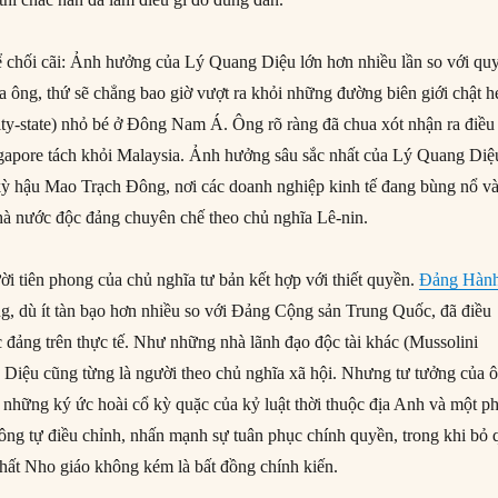
 chối cãi: Ảnh hưởng của Lý Quang Diệu lớn hơn nhiều lần so với qu
của ông, thứ sẽ chẳng bao giờ vượt ra khỏi những đường biên giới chật h
ity-state) nhỏ bé ở Đông Nam Á. Ông rõ ràng đã chua xót nhận ra điều
gapore tách khỏi Malaysia. Ảnh hưởng sâu sắc nhất của Lý Quang Diệ
kỳ hậu Mao Trạch Đông, nơi các doanh nghiệp kinh tế đang bùng nổ v
nhà nước độc đảng chuyên chế theo chủ nghĩa Lê-nin.
i tiên phong của chủ nghĩa tư bản kết hợp với thiết quyền.
Đảng Hàn
g, dù ít tàn bạo hơn nhiều so với Đảng Cộng sản Trung Quốc, đã điều
 đảng trên thực tế. Như những nhà lãnh đạo độc tài khác (Mussolini
Diệu cũng từng là người theo chủ nghĩa xã hội. Nhưng tư tưởng của 
i những ký ức hoài cổ kỳ quặc của kỷ luật thời thuộc địa Anh và một p
ông tự điều chỉnh, nhấn mạnh sự tuân phục chính quyền, trong khi bỏ 
hất Nho giáo không kém là bất đồng chính kiến.