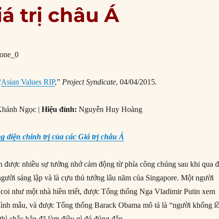
á trị châu Á
“
Asian Values RIP
,”
Project Syndicate
, 04/04/2015.
Khánh Ngọc |
Hiệu đính:
Nguyễn Huy Hoàng
 diện chính trị của các Giá trị châu Á
nhận được nhiều sự tưởng nhớ cảm động từ phía công chúng sau khi qua đ
ười sáng lập và là cựu thủ tướng lâu năm của Singapore. Một người
coi như một nhà hiền triết, được Tổng thống Nga Vladimir Putin xem
 hình mẫu, và được Tổng thống Barack Obama mô tả là “người khổng l
 thì chắc hẳn đã làm điều gì đó đúng đắn.