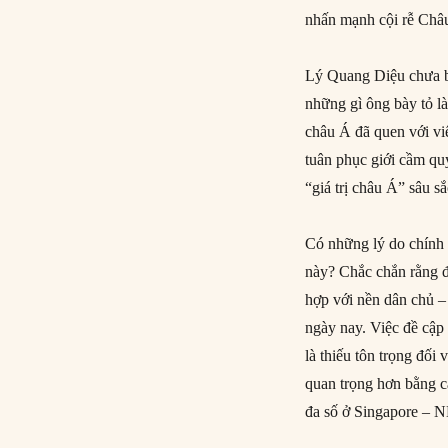
nhấn mạnh cội rễ Châu
Lý Quang Diệu chưa ba
những gì ông bày tỏ l
châu Á đã quen với việ
tuân phục giới cầm qu
“giá trị châu Á” sâu sắ
Có những lý do chính 
này? Chắc chắn rằng đ
hợp với nền dân chủ 
ngày nay. Việc đề cập 
là thiếu tôn trọng đố
quan trọng hơn bằng c
đa số ở Singapore – 