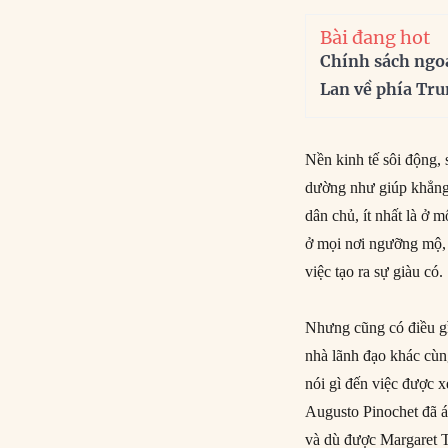
Bài đang hot
Chính sách ngo
Lan về phía Tr
Nền kinh tế sôi động, 
dường như giúp khẳng 
dân chủ, ít nhất là ở 
ở mọi nơi ngưỡng mộ,
việc tạo ra sự giàu có.
Nhưng cũng có điều g
nhà lãnh đạo khác cùn
nói gì đến việc được x
Augusto Pinochet đã áp
và dù được Margaret 