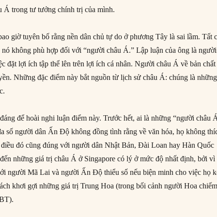
 Á trong tư tưởng chính trị của mình.
o giờ tuyên bố rằng nền dân chủ tự do ở phương Tây là sai lầm. Tất 
à nó không phù hợp đối với “người châu Á.” Lập luận của ông là người
c đặt lợi ích tập thể lên trên lợi ích cá nhân. Người châu Á về bản chất
yền. Những đặc điểm này bắt nguồn từ lịch sử châu Á: chúng là nhữn
c.
đáng để hoài nghi luận điểm này. Trước hết, ai là những “người châu 
a số người dân Ấn Độ không đồng tình rằng về văn hóa, họ không thí
– điều đó cũng đúng với người dân Nhật Bản, Đài Loan hay Hàn Quốc
đến những giá trị châu Á ở Singapore có lý ở mức độ nhất định, bởi vì
i với người Mã Lai và người Ấn Độ thiểu số nếu biện minh cho việc họ 
ách khơi gợi những giá trị Trung Hoa (trong bối cảnh người Hoa chiế
NBT).