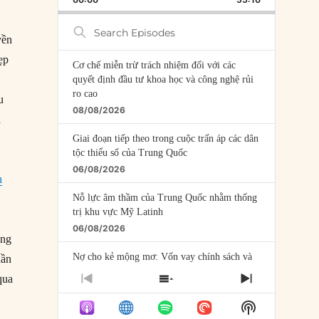
RATE
EPISODE
Search
Episodes
yền
ẹp
Cơ chế miễn trừ trách nhiệm đối với các
quyết định đầu tư khoa học và công nghệ rủi
ro cao
u
08/08/2026
à
Giai đoạn tiếp theo trong cuộc trấn áp các dân
tộc thiểu số của Trung Quốc
06/08/2026
h
Nỗ lực âm thầm của Trung Quốc nhằm thống
trị khu vực Mỹ Latinh
06/08/2026
ông
Nợ cho kẻ mộng mơ: Vốn vay chính sách và
hần
giới hạn của việc cho startup vay vốn
qua
PREVIOUS
SHOW
NEXT
05/08/2026
EPISODE
EPISODES
EPISODE
Show
LIST
Mỹ Latinh đang trở thành “phòng thí nghiệm”