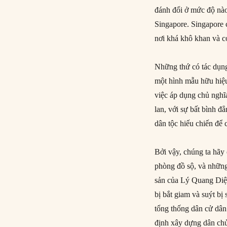
đánh đổi ở mức độ nào
Singapore. Singapore c
nơi khá khô khan và có
Những thứ có tác dụng
một hình mẫu hữu hiệu
việc áp dụng chủ nghĩ
lan, với sự bất bình 
dân tộc hiếu chiến để
Bởi vậy, chúng ta hãy
phòng đồ sộ, và những
sản của Lý Quang Diệu
bị bắt giam và suýt bị
tổng thống dân cử dân
định xây dựng dân chủ