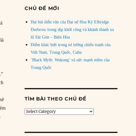
CHỦ ĐỀ MỚI
Hai bài diễn văn của Đại sứ Hoa Kỳ Elbridge
cả
Durbrow trong dịp khởi công và khánh thành xa
lộ Sài Gòn – Biên Hòa
 là
Điểm khác biệt trong tư tưởng chiến tranh của
g
Việt Nam, Trung Quốc, Cuba
‘Black Myth: Wukong’ và sức mạnh mềm của
Trung Quốc
Á”
ch
TÌM BÀI THEO CHỦ ĐỀ
 sẽ
kém
Tìm
m
bài
theo
chủ