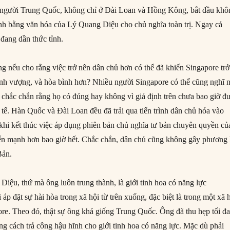
người Trung Quốc, không chỉ ở Đài Loan và Hồng Kông, bắt đầu khô
inh bằng văn hóa của Lý Quang Diệu cho chủ nghĩa toàn trị. Ngay cả
đang dần thức tỉnh.
g nếu cho rằng việc trở nên dân chủ hơn có thể đã khiến Singapore trở
hịnh vượng, và hòa bình hơn? Nhiều người Singapore có thể cũng nghĩ 
chắc chắn rằng họ có đúng hay không vì giả định trên chưa bao giờ đ
 tế. Hàn Quốc và Đài Loan đều đã trải qua tiến trình dân chủ hóa vào
hi kết thúc việc áp dụng phiên bản chủ nghĩa tư bản chuyên quyền củ
iển mạnh hơn bao giờ hết. Chắc chắn, dân chủ cũng không gây phương 
Bản.
Diệu, thứ mà ông luôn trung thành, là giới tinh hoa có năng lực
ải áp đặt sự hài hòa trong xã hội từ trên xuống, đặc biệt là trong một xã 
ore. Theo đó, thật sự ông khá giống Trung Quốc. Ông đã thu hẹp tối đa
g cách trả công hậu hĩnh cho giới tinh hoa có năng lực. Mặc dù phải