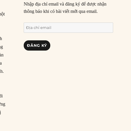
Nhập địa chỉ email và đăng ký để được nhận
thông báo khi có bài viết mới qua email.
một
Địa
chỉ
nh
email
ĐĂNG KÝ
ng
àn
a
nh.
di
ừng
ị