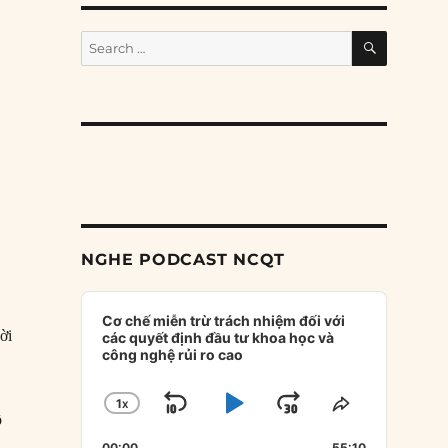
SEARCH
Search
for:
NGHE PODCAST NCQT
Audio
Player
Cơ chế miễn trừ trách nhiệm đối với
ời
các quyết định đầu tư khoa học và
công nghệ rủi ro cao
1
X
SKIP
PLAY
JUMP
CHANGE
SHARE
ồ
PLAYBACK
THIS
BACKWARD
PAUSE
FORWARD
00:00
55:10