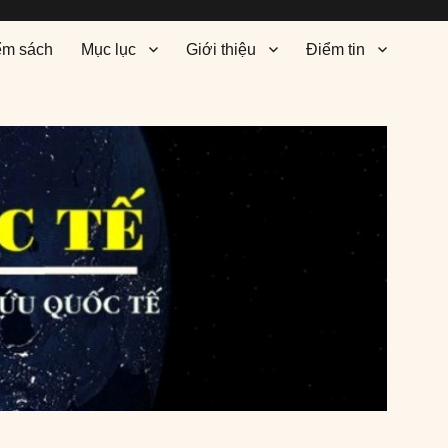
ểm sách
Mục lục
Giới thiệu
Điểm tin