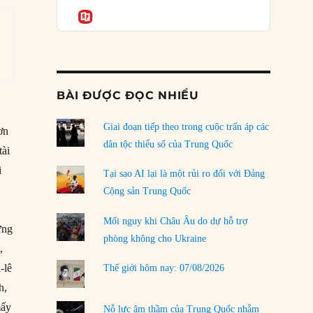
Podcast
của phe cánh hữu mới
Informatio
04/08/2026
Tại sao Trung Quốc phủ nhận cuộc gặp với
Ngoại trưởng Nhật Bản?
04/08/2026
BÀI ĐƯỢC ĐỌC NHIỀU
Điểm mù chiến lược của Trump tại Thái Bình
Dương
Giai đoạn tiếp theo trong cuộc trấn áp các
ơn
03/08/2026
dân tộc thiểu số của Trung Quốc
tài
i
Đặt cược vào thất bại: Các quỹ đầu tư mạo
Tại sao AI lại là một rủi ro đối với Đảng
hiểm quốc gia và khía cạnh chính trị của vốn
Cộng sản Trung Quốc
rủi ro
02/08/2026
Mối nguy khi Châu Âu do dự hỗ trợ
ững
phòng không cho Ukraine
Làm thế nào để kết thúc Chiến tranh Iran?
,
01/08/2026
-lê
Thế giới hôm nay: 07/08/2026
Chiến lược kế tiếp của Bắc Kinh ở Biển Đông
h,
31/07/2026
mấy
Nỗ lực âm thầm của Trung Quốc nhằm