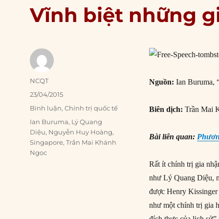
Vĩnh biệt những gi
Author
NCQT
Nguồn:
Ian Buruma, 
Posted
23/04/2015
on
Categories
Bình luận
,
Chính trị quốc tế
Biên dịch:
Trần Mai 
Tags
Ian Buruma
,
Lý Quang
Diệu
,
Nguyễn Huy Hoàng
,
Bài liên quan:
Phương
Singapore
,
Trần Mai Khánh
Ngọc
Rất ít chính trị gia 
như Lý Quang Diệu, ng
được Henry Kissinger 
như một chính trị gia
đích thực của lịch sử”