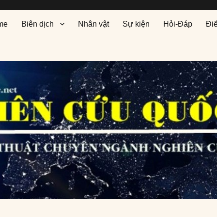
me
Biên dịch
Nhân vật
Sự kiện
Hỏi-Đáp
Đi