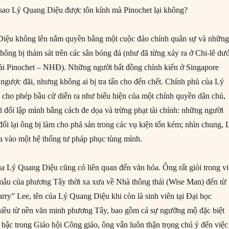
i sao Lý Quang Diệu được tôn kính mà Pinochet lại không?
Diệu không lên nắm quyền bằng một cuộc đảo chính quân sự và nhữn
hông bị thảm sát trên các sân bóng đá (như đã từng xảy ra ở Chi-lê dư
tài Pinochet – NHĐ). Những người bất đồng chính kiến ở Singapore
 ngược đãi, nhưng không ai bị tra tấn cho đến chết. Chính phủ của Lý
 cho phép bầu cử diễn ra như biểu hiện của một chính quyền dân chủ,
 đối lập mình bằng cách đe dọa và trừng phạt tài chính: những người
i lại ông bị làm cho phá sản trong các vụ kiện tốn kém; nhìn chung, 
a vào một hệ thống tư pháp phục tùng mình.
ủa Lý Quang Diệu cũng có liên quan đến văn hóa. Ông rất giỏi trong v
 mẫu của phương Tây thời xa xưa về Nhà thông thái (Wise Man) đến từ
y” Lee, tên của Lý Quang Diệu khi còn là sinh viên tại Đại học
hiều từ nền văn minh phương Tây, bao gồm cả sự ngưỡng mộ đặc biệt
 bậc trong Giáo hội Công giáo, ông vẫn luôn thận trọng chú ý đến việc