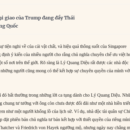
ại giao của Trump đang đẩy Thái
ung Quốc
sự tiện nghi về của cải vật chất, và hiệu quả thông suốt của Singapore
định ý kiến của nhiều người cho rằng chủ nghĩa chuyên chế ưu việt h
một số nơi trên thế giới. Rõ ràng là Lý Quang Diệu rất được các nhà độc 
 những người cũng mong có thể kết hợp sự chuyên quyền của mình vớ
ì đó bất thường trong những lời ca tụng dành cho Lý Quang Diệu. Nh
g chung tư tưởng với ông còn chưa được đối đãi như một nhà hiền triết
em như một người khổng lồ của lịch sử. Ví dụ, nhà độc tài quân sự Chi
 đặt phiên bản chủ nghĩa tư bản kết hợp với thiết quyền của riêng mìn
Thatcher và Friedrich von Hayek ngưỡng mộ, nhưng ngày nay chẳng 