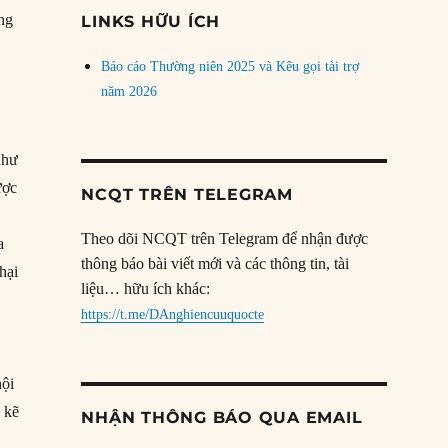
đề
ng
LINKS HỮU ÍCH
Báo cáo Thường niên 2025 và Kêu gọi tài trợ
năm 2026
như
ược
NCQT TRÊN TELEGRAM
Theo dõi NCQT trên Telegram để nhận được
a
thông báo bài viết mới và các thông tin, tài
hại
liệu… hữu ích khác:
https://t.me/DAnghiencuuquocte
hội
 kẽ
NHẬN THÔNG BÁO QUA EMAIL