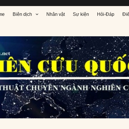
me
Biên dịch
Nhân vật
Sự kiện
Hỏi-Đáp
Đi