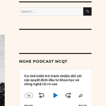
SEARCH
Search
for:
NGHE PODCAST NCQT
Audio
Player
Cơ chế miễn trừ trách nhiệm đối với
các quyết định đầu tư khoa học và
công nghệ rủi ro cao
1
X
SKIP
PLAY
JUMP
CHANGE
SHARE
PLAYBACK
THIS
BACKWARD
PAUSE
FORWARD
00:00
55:10