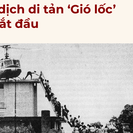
ịch di tản ‘Gió lốc’
ắt đầu