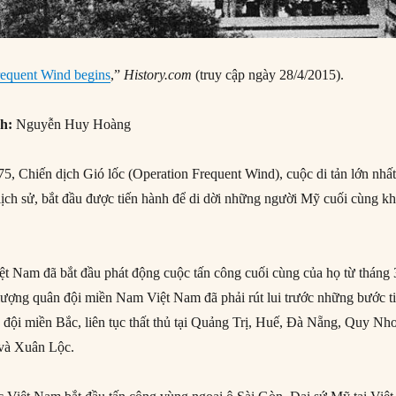
requent Wind begins
,”
History.com
(truy cập ngày 28/4/2015).
nh:
Nguyễn Huy Hoàng
, Chiến dịch Gió lốc (Operation Frequent Wind), cuộc di tản lớn nhấ
 lịch sử, bắt đầu được tiến hành để di dời những người Mỹ cuối cùng kh
t Nam đã bắt đầu phát động cuộc tấn công cuối cùng của họ từ tháng 
lượng quân đội miền Nam Việt Nam đã phải rút lui trước những bước t
đội miền Bắc, liên tục thất thủ tại Quảng Trị, Huế, Đà Nẵng, Quy Nh
và Xuân Lộc.