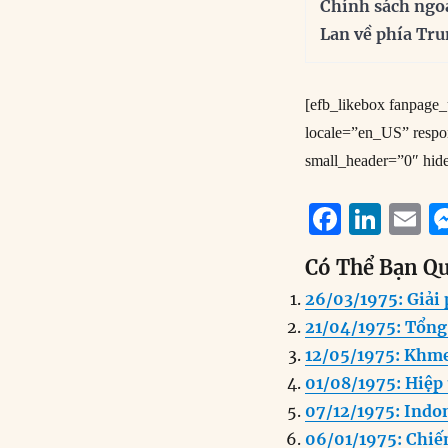
Chính sách ngo
Lan về phía Tr
[efb_likebox fanpag
locale=”en_US” resp
small_header=”0″ hid
F
Li
E
a
n
Có Thể Bạn Q
c
k
a
26/03/1975: Giải
e
e
l
21/04/1975: Tổng
b
d
12/05/1975: Khme
o
I
01/08/1975: Hiệp 
o
n
07/12/1975: Indo
k
06/01/1975: Chiế