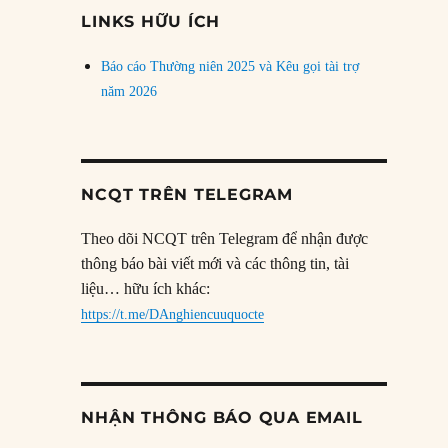
đề
LINKS HỮU ÍCH
Báo cáo Thường niên 2025 và Kêu gọi tài trợ
năm 2026
NCQT TRÊN TELEGRAM
Theo dõi NCQT trên Telegram để nhận được
thông báo bài viết mới và các thông tin, tài
liệu… hữu ích khác:
https://t.me/DAnghiencuuquocte
NHẬN THÔNG BÁO QUA EMAIL