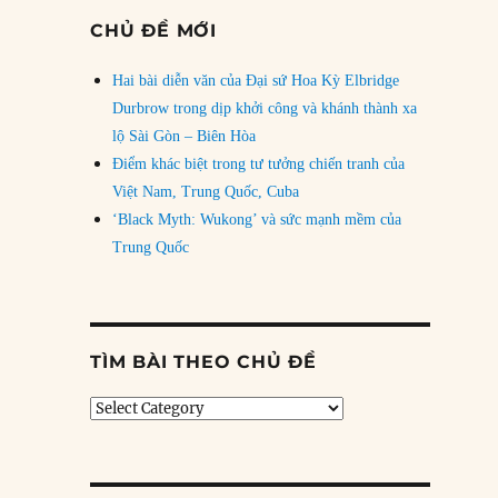
CHỦ ĐỀ MỚI
Hai bài diễn văn của Đại sứ Hoa Kỳ Elbridge
Durbrow trong dịp khởi công và khánh thành xa
lộ Sài Gòn – Biên Hòa
Điểm khác biệt trong tư tưởng chiến tranh của
Việt Nam, Trung Quốc, Cuba
‘Black Myth: Wukong’ và sức mạnh mềm của
Trung Quốc
TÌM BÀI THEO CHỦ ĐỀ
Tìm
bài
theo
chủ