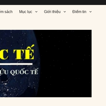
ểm sách
Mục lục
Giới thiệu
Điểm tin