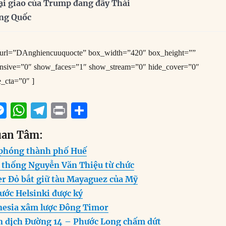
ại giao của Trump đang đẩy Thái
ung Quốc
e_url=”DAnghiencuuquocte” box_width=”420″ box_height=””
onsive=”0″ show_faces=”1″ show_stream=”0″ hide_cover=”0″
e_cta=”0″ ]
M
W
T
P
S
m
e
h
el
ri
h
uan Tâm:
i
ss
at
e
n
a
 phóng thành phố Huế
e
s
g
t
re
 thống Nguyễn Văn Thiệu từ chức
n
A
r
r Đỏ bắt giữ tàu Mayaguez của Mỹ
g
p
a
ước Helsinki được ký
er
p
m
nesia xâm lược Đông Timor
n dịch Đường 14 – Phước Long chấm dứt