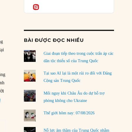
Podcast
của phe cánh hữu mới
Informatio
04/08/2026
Tại sao Trung Quốc phủ nhận cuộc gặp với
0
Ngoại trưởng Nhật Bản?
04/08/2026
BÀI ĐƯỢC ĐỌC NHIỀU
ng
Điểm mù chiến lược của Trump tại Thái Bình
tại
Dương
Giai đoạn tiếp theo trong cuộc trấn áp các
03/08/2026
dân tộc thiểu số của Trung Quốc
Đặt cược vào thất bại: Các quỹ đầu tư mạo
Tại sao AI lại là một rủi ro đối với Đảng
ũng
hiểm quốc gia và khía cạnh chính trị của vốn
Cộng sản Trung Quốc
inh
rủi ro
ời
02/08/2026
Mối nguy khi Châu Âu do dự hỗ trợ
n
phòng không cho Ukraine
Làm thế nào để kết thúc Chiến tranh Iran?
01/08/2026
Thế giới hôm nay: 07/08/2026
Chiến lược kế tiếp của Bắc Kinh ở Biển Đông
31/07/2026
Nỗ lực âm thầm của Trung Quốc nhằm