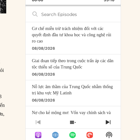
RATE
EPISODE
Search
Episodes
Cơ chế miễn trừ trách nhiệm đối với các
quyết định đầu tư khoa học và công nghệ rủi
ro cao
08/08/2026
Giai đoạn tiếp theo trong cuộc trấn áp các dân
t
tộc thiểu số của Trung Quốc
ỏi
06/08/2026
Nỗ lực âm thầm của Trung Quốc nhằm thống
trị khu vực Mỹ Latinh
3
06/08/2026
iến
Nợ cho kẻ mộng mơ: Vốn vay chính sách và
ơn,
giới hạn của việc cho startup vay vốn
PREVIOUS
SHOW
NEXT
05/08/2026
EPISODE
EPISODES
EPISODE
Show
LIST
Mỹ Latinh đang trở thành “phòng thí nghiệm”