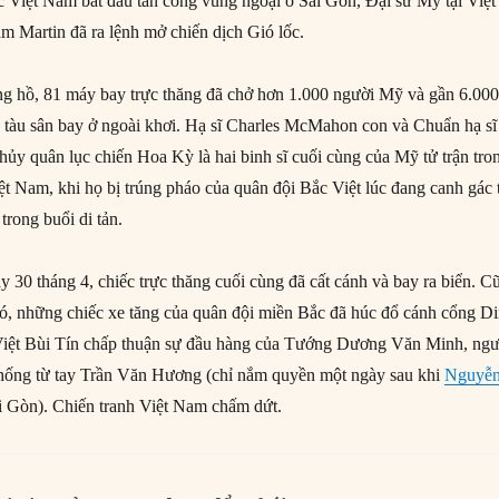
 Việt Nam bắt đầu tấn công vùng ngoại ô Sài Gòn, Đại sứ Mỹ tại Việt
Martin đã ra lệnh mở chiến dịch Gió lốc.
ng hồ, 81 máy bay trực thăng đã chở hơn 1.000 người Mỹ và gần 6.00
 tàu sân bay ở ngoài khơi. Hạ sĩ Charles McMahon con và Chuẩn hạ sĩ
ủy quân lục chiến Hoa Kỳ là hai binh sĩ cuối cùng của Mỹ tử trận tro
ệt Nam, khi họ bị trúng pháo của quân đội Bắc Việt lúc đang canh gác 
trong buổi di tản.
y 30 tháng 4, chiếc trực thăng cuối cùng đã cất cánh và bay ra biển. C
ó, những chiếc xe tăng của quân đội miền Bắc đã húc đổ cánh cổng D
Việt Bùi Tín chấp thuận sự đầu hàng của Tướng Dương Văn Minh, ngư
thống từ tay Trần Văn Hương (chỉ nắm quyền một ngày sau khi
Nguyễ
i Gòn). Chiến tranh Việt Nam chấm dứt.