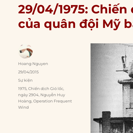
29/04/1975: Chiến d
của quân đội Mỹ b
Author
Hoang Nguyen
Posted
29/04/2015
on
Categories
Sự kiện
Tags
1975
,
Chiến dịch Gió lốc
,
ngày 2904
,
Nguyễn Huy
Hoàng
,
Operation Frequent
Wind