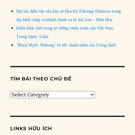
Hai bài diễn văn của Đại sứ Hoa Kỳ Elbridge Durbrow trong
dịp khởi công và khánh thành xa lộ Sài Gòn – Biên Hòa
Điểm khác biệt trong tư tưởng chiến tranh của Việt Nam,
Trung Quốc, Cuba
‘Black Myth: Wukong’ và sức mạnh mềm của Trung Quốc
TÌM BÀI THEO CHỦ ĐỀ
Tìm
bài
theo
chủ
đề
LINKS HỮU ÍCH