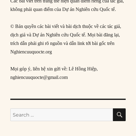
Các bài viết trên trang thể hiện quan điểm riêng của tác giả,
không phải quan điểm của Dự án Nghiên cứu Quốc tế.
© Bản quyền các bài viết và bài dịch thuộc về các tác giả,
dịch giả và Dự án Nghiên cứu Quốc tế. Mọi bài đăng lại,
trích dẫn phải ghi rõ nguồn và dẫn link tới bài gốc trên
Nghiencuuquocte.org
Mọi góp ý, liên hệ xin gửi về: Lê Hồng Hiệp,
nghiencuuquocte@gmail.com
SE
Search
for: