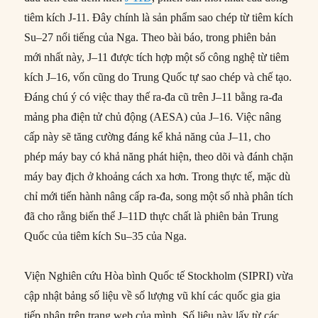
tiêm kích J-11. Đây chính là sản phẩm sao chép từ tiêm kích
Su–27 nổi tiếng của Nga. Theo bài báo, trong phiên bản
mới nhất này, J–11 được tích hợp một số công nghệ từ tiêm
kích J–16, vốn cũng do Trung Quốc tự sao chép và chế tạo.
Đáng chú ý có việc thay thế ra-đa cũ trên J–11 bằng ra-đa
mảng pha điện tử chủ động (AESA) của J–16. Việc nâng
cấp này sẽ tăng cường đáng kể khả năng của J–11, cho
phép máy bay có khả năng phát hiện, theo dõi và đánh chặn
máy bay địch ở khoảng cách xa hơn. Trong thực tế, mặc dù
chỉ mới tiến hành nâng cấp ra-đa, song một số nhà phân tích
đã cho rằng biến thể J–11D thực chất là phiên bản Trung
Quốc của tiêm kích Su–35 của Nga.
Viện Nghiên cứu Hòa bình Quốc tế Stockholm (SIPRI) vừa
cập nhật bảng số liệu về số lượng vũ khí các quốc gia gia
tiếp nhận trên trang web của mình. Số liệu này lấy từ các