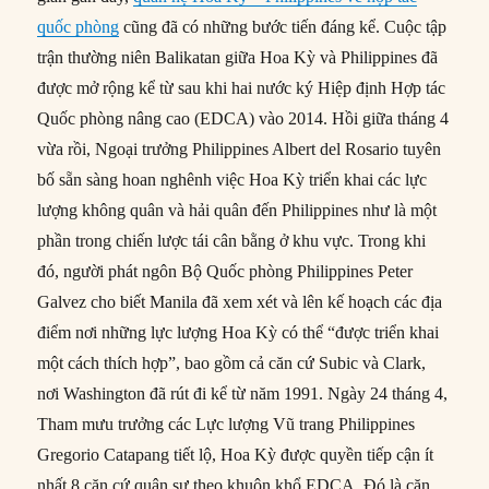
quốc phòng
cũng đã có những bước tiến đáng kể. Cuộc tập
trận thường niên Balikatan giữa Hoa Kỳ và Philippines đã
được mở rộng kể từ sau khi hai nước ký Hiệp định Hợp tác
Quốc phòng nâng cao (EDCA) vào 2014. Hồi giữa tháng 4
vừa rồi, Ngoại trưởng Philippines Albert del Rosario tuyên
bố sẵn sàng hoan nghênh việc Hoa Kỳ triển khai các lực
lượng không quân và hải quân đến Philippines như là một
phần trong chiến lược tái cân bằng ở khu vực. Trong khi
đó, người phát ngôn Bộ Quốc phòng Philippines Peter
Galvez cho biết Manila đã xem xét và lên kế hoạch các địa
điểm nơi những lực lượng Hoa Kỳ có thể “được triển khai
một cách thích hợp”, bao gồm cả căn cứ Subic và Clark,
nơi Washington đã rút đi kể từ năm 1991. Ngày 24 tháng 4,
Tham mưu trưởng các Lực lượng Vũ trang Philippines
Gregorio Catapang tiết lộ, Hoa Kỳ được quyền tiếp cận ít
nhất 8 căn cứ quân sự theo khuôn khổ EDCA. Đó là căn