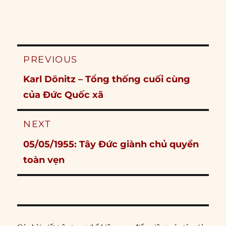
Post
PREVIOUS
navigation
Previous
Karl Dönitz – Tổng thống cuối cùng
post:
của Đức Quốc xã
NEXT
Next
05/05/1955: Tây Đức giành chủ quyền
post:
toàn vẹn