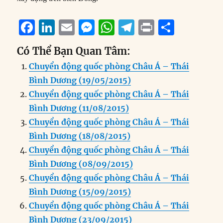
F
Li
E
M
W
T
P
S
a
n
m
e
h
el
ri
h
Có Thể Bạn Quan Tâm:
c
k
ai
ss
at
e
n
a
Chuyển động quốc phòng Châu Á – Thái
e
e
l
e
s
g
t
re
Bình Dương (19/05/2015)
b
d
n
A
r
Chuyển động quốc phòng Châu Á – Thái
o
I
g
p
a
Bình Dương (11/08/2015)
o
n
er
p
m
Chuyển động quốc phòng Châu Á – Thái
k
Bình Dương (18/08/2015)
Chuyển động quốc phòng Châu Á – Thái
Bình Dương (08/09/2015)
Chuyển động quốc phòng Châu Á – Thái
Bình Dương (15/09/2015)
Chuyển động quốc phòng Châu Á – Thái
Bình Dương (23/09/2015)