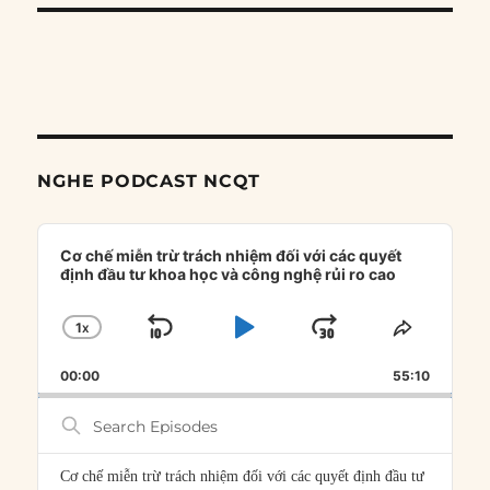
NGHE PODCAST NCQT
Audio
Player
Cơ chế miễn trừ trách nhiệm đối với các quyết
định đầu tư khoa học và công nghệ rủi ro cao
1
X
SKIP
PLAY
JUMP
CHANGE
SHARE
PLAYBACK
THIS
BACKWARD
PAUSE
FORWARD
00:00
RATE
55:10
EPISOD
Search
Episodes
Cơ chế miễn trừ trách nhiệm đối với các quyết định đầu tư