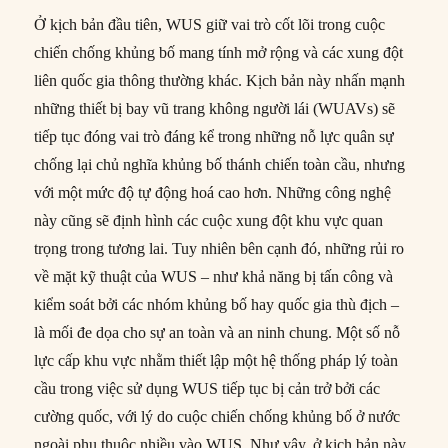
Ở kịch bản đầu tiên, WUS giữ vai trò cốt lõi trong cuộc
chiến chống khủng bố mang tính mở rộng và các xung đột
liên quốc gia thông thường khác. Kịch bản này nhấn mạnh
những thiết bị bay vũ trang không người lái (WUAVs) sẽ
tiếp tục đóng vai trò đáng kể trong những nỗ lực quân sự
chống lại chủ nghĩa khủng bố thánh chiến toàn cầu, nhưng
với một mức độ tự động hoá cao hơn. Những công nghệ
này cũng sẽ định hình các cuộc xung đột khu vực quan
trọng trong tương lai. Tuy nhiên bên cạnh đó, những rủi ro
về mặt kỹ thuật của WUS – như khả năng bị tấn công và
kiểm soát bởi các nhóm khủng bố hay quốc gia thù địch –
là mối đe dọa cho sự an toàn và an ninh chung. Một số nỗ
lực cấp khu vực nhằm thiết lập một hệ thống pháp lý toàn
cầu trong việc sử dụng WUS tiếp tục bị cản trở bởi các
cường quốc, với lý do cuộc chiến chống khủng bố ở nước
ngoài phụ thuộc nhiều vào WUS. Như vậy, ở kịch bản này,