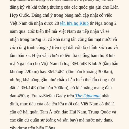
đăng ký vũ khí thông thường của các quốc gia gửi cho Liên
Hợp Quốc. Đáng chú ý trong bảng mới cập nhật có việc
Việt Nam đã nhận được 28
tên lửa họ Klub
từ Nga trong 2
năm qua. Các biến thể mà Việt Nam đã tiếp nhận và sẽ
nhận trong tương lai có khả năng tấn công tàu mặt nước và
các công trình công sự trên mặt đất với độ chính xác cao và
tầm bắn xa. Hiện vẫn chưa rõ tên lửa chống hạm họ Klub
mà Nga bán cho Việt Nam là loại 3M-54E Klub-S (tầm bắn
khoảng 220km) hay 3M-54E1 (tầm bắn khoảng 300km),
nhưng khả năng gần như chắc chắn biến thể tấn công mặt
đất là 3M-14E (tầm bắn 300km), có khả năng mang đầu
đạn 450kg. Franz-Stefan Gady trên
The Diplomat
nhận
định, mục tiêu của các tên lửa mới của Việt Nam có thể là
căn cứ hải quân Tam Á trên đảo Hải Nam, Trung Quốc và
các căn cứ quân sự (cảng và sân bay) mà nước này đang
xây dựng trên biển Đông.