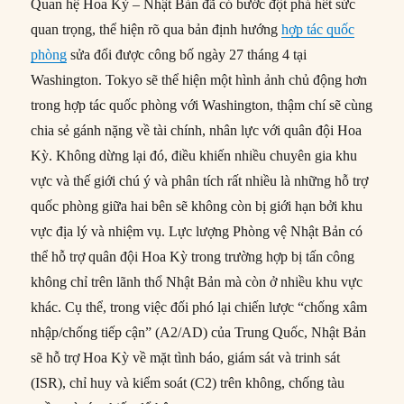
Quan hệ Hoa Kỳ – Nhật Bản đã có bước đột phá hết sức
quan trọng, thể hiện rõ qua bản định hướng
hợp tác quốc
phòng
sửa đổi được công bố ngày 27 tháng 4 tại
Washington. Tokyo sẽ thể hiện một hình ảnh chủ động hơn
trong hợp tác quốc phòng với Washington, thậm chí sẽ cùng
chia sẻ gánh nặng về tài chính, nhân lực với quân đội Hoa
Kỳ. Không dừng lại đó, điều khiến nhiều chuyên gia khu
vực và thế giới chú ý và phân tích rất nhiều là những hỗ trợ
quốc phòng giữa hai bên sẽ không còn bị giới hạn bởi khu
vực địa lý và nhiệm vụ. Lực lượng Phòng vệ Nhật Bản có
thể hỗ trợ quân đội Hoa Kỳ trong trường hợp bị tấn công
không chỉ trên lãnh thổ Nhật Bản mà còn ở nhiều khu vực
khác. Cụ thể, trong việc đối phó lại chiến lược “chống xâm
nhập/chống tiếp cận” (A2/AD) của Trung Quốc, Nhật Bản
sẽ hỗ trợ Hoa Kỳ về mặt tình báo, giám sát và trinh sát
(ISR), chỉ huy và kiểm soát (C2) trên không, chống tàu