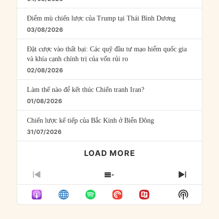
Điểm mù chiến lược của Trump tại Thái Bình Dương
03/08/2026
Đặt cược vào thất bại: Các quỹ đầu tư mạo hiểm quốc gia
và khía cạnh chính trị của vốn rủi ro
02/08/2026
Làm thế nào để kết thúc Chiến tranh Iran?
01/08/2026
Chiến lược kế tiếp của Bắc Kinh ở Biển Đông
31/07/2026
LOAD MORE
PREVIOUS
SHOW
NEXT
EPISODE
EPISODES
EPISO
Show
LIST
Podcast
Informat