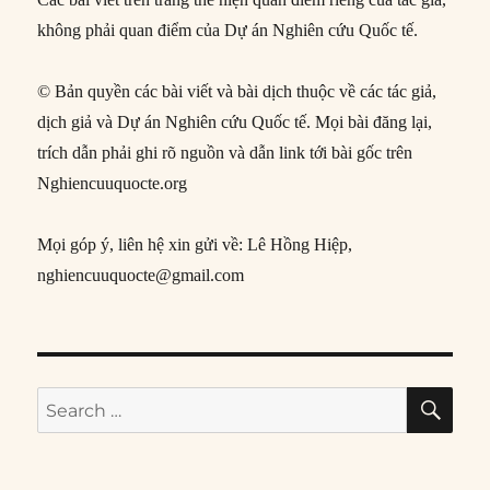
không phải quan điểm của Dự án Nghiên cứu Quốc tế.
© Bản quyền các bài viết và bài dịch thuộc về các tác giả,
dịch giả và Dự án Nghiên cứu Quốc tế. Mọi bài đăng lại,
trích dẫn phải ghi rõ nguồn và dẫn link tới bài gốc trên
Nghiencuuquocte.org
Mọi góp ý, liên hệ xin gửi về: Lê Hồng Hiệp,
nghiencuuquocte@gmail.com
SE
Search
for: