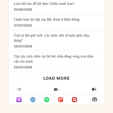
Làm thế nào để kết thúc Chiến tranh Iran?
01/08/2026
Chiến lược kế tiếp của Bắc Kinh ở Biển Đông
31/07/2026
Trật tự thế giới mới: Các nước nhỏ sẽ luôn phải chịu
đựng?
30/07/2026
Tập tìm cách chôn vùi bê bối chấn động vòng tròn thân
cận của mình
29/07/2026
LOAD MORE
PREVIOUS
SHOW
NEXT
EPISODE
EPISODES
EPISO
Show
LIST
Podcast
Informat