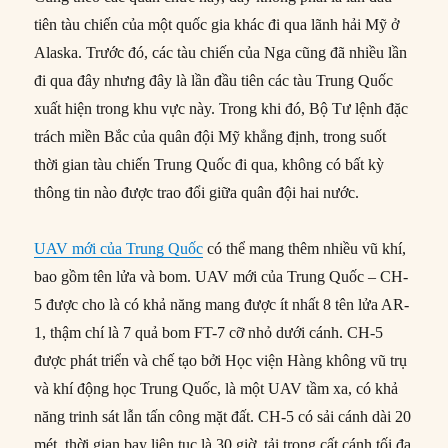
tiên tàu chiến của một quốc gia khác đi qua lãnh hải Mỹ ở
Alaska. Trước đó, các tàu chiến của Nga cũng đã nhiều lần
đi qua đây nhưng đây là lần đầu tiên các tàu Trung Quốc
xuất hiện trong khu vực này. Trong khi đó, Bộ Tư lệnh đặc
trách miền Bắc của quân đội Mỹ khẳng định, trong suốt
thời gian tàu chiến Trung Quốc đi qua, không có bất kỳ
thông tin nào được trao đổi giữa quân đội hai nước.
UAV mới của Trung Quốc
có thể mang thêm nhiều vũ khí,
bao gồm tên lửa và bom. UAV mới của Trung Quốc – CH-
5 được cho là có khả năng mang được ít nhất 8 tên lửa AR-
1, thậm chí là 7 quả bom FT-7 cỡ nhỏ dưới cánh. CH-5
được phát triển và chế tạo bởi Học viện Hàng không vũ trụ
và khí động học Trung Quốc, là một UAV tầm xa, có khả
năng trinh sát lẫn tấn công mặt đất. CH-5 có sải cánh dài 20
mét, thời gian bay liên tục là 30 giờ, tải trọng cất cánh tối đa