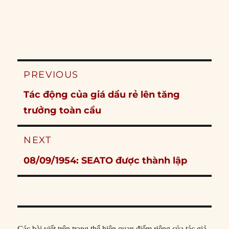
Post
PREVIOUS
navigation
Previous
Tác động của giá dầu rẻ lên tăng
post:
trưởng toàn cầu
NEXT
Next
08/09/1954: SEATO được thành lập
post:
Các bài viết trên trang thể hiện quan điểm riêng của tác giả,