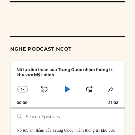
NGHE PODCAST NCQT
Audio
Player
Nỗ lực âm thầm của Trung Quốc nhằm thống trị
khu vực Mỹ Latinh
1
X
SKIP
PLAY
JUMP
CHANGE
SHARE
PLAYBACK
THIS
BACKWARD
PAUSE
FORWARD
00:00
RATE
21:08
EPISOD
Search
Episodes
Nỗ lực âm thầm của Trung Quốc nhằm thống trị khu vực