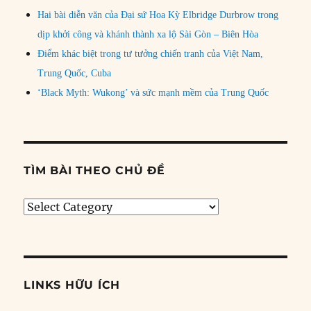
Hai bài diễn văn của Đại sứ Hoa Kỳ Elbridge Durbrow trong
dịp khởi công và khánh thành xa lộ Sài Gòn – Biên Hòa
Điểm khác biệt trong tư tưởng chiến tranh của Việt Nam,
Trung Quốc, Cuba
‘Black Myth: Wukong’ và sức mạnh mềm của Trung Quốc
TÌM BÀI THEO CHỦ ĐỀ
Tìm
bài
theo
chủ
đề
LINKS HỮU ÍCH