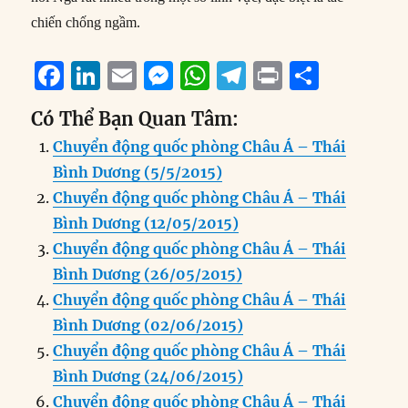
chiến chống ngầm.
F
Li
E
M
W
T
P
S
a
n
m
e
h
el
ri
h
Có Thể Bạn Quan Tâm:
c
k
ai
ss
at
e
n
a
Chuyển động quốc phòng Châu Á – Thái
e
e
l
e
s
g
t
re
Bình Dương (5/5/2015)
b
d
n
A
r
Chuyển động quốc phòng Châu Á – Thái
o
I
g
p
a
Bình Dương (12/05/2015)
o
n
er
p
m
Chuyển động quốc phòng Châu Á – Thái
k
Bình Dương (26/05/2015)
Chuyển động quốc phòng Châu Á – Thái
Bình Dương (02/06/2015)
Chuyển động quốc phòng Châu Á – Thái
Bình Dương (24/06/2015)
Chuyển động quốc phòng Châu Á – Thái