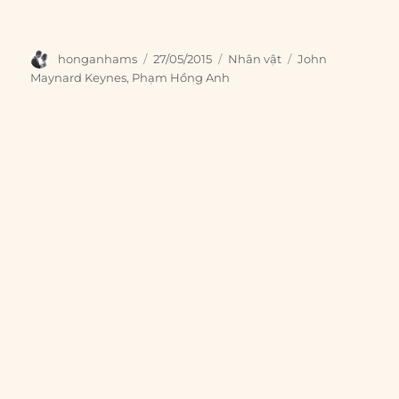
Author
Posted
Categories
Tags
honganhams
27/05/2015
Nhân vật
John
on
Maynard Keynes
,
Phạm Hồng Anh