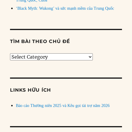
Trung Quốc, Cuba
‘Black Myth: Wukong’ và sức mạnh mềm của Trung Quốc
TÌM BÀI THEO CHỦ ĐỀ
Tìm
bài
theo
chủ
đề
LINKS HỮU ÍCH
Báo cáo Thường niên 2025 và Kêu gọi tài trợ năm 2026