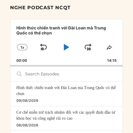
NGHE PODCAST NCQT
Audio
Player
Hình thức chiến tranh với Đài Loan mà Trung
Quốc có thể chọn
1
X
SKIP
PLAY
JUMP
CHANGE
SHARE
PLAYBACK
THIS
BACKWARD
PAUSE
FORWARD
00:00
RATE
14:15
EPISOD
Search
Episodes
Hình thức chiến tranh với Đài Loan mà Trung Quốc có thể
chọn
09/08/2026
Cơ chế miễn trừ trách nhiệm đối với các quyết định đầu tư
khoa học và công nghệ rủi ro cao
08/08/2026