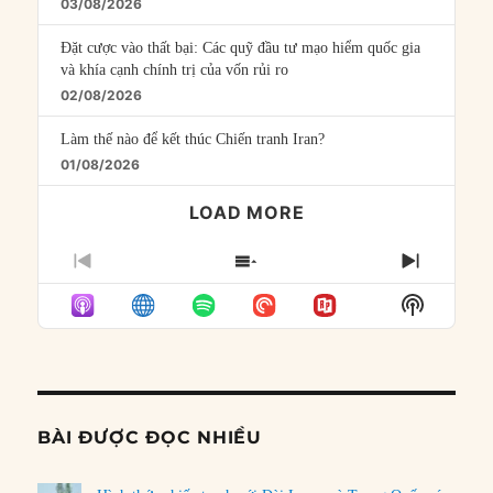
03/08/2026
Đặt cược vào thất bại: Các quỹ đầu tư mạo hiểm quốc gia
và khía cạnh chính trị của vốn rủi ro
02/08/2026
Làm thế nào để kết thúc Chiến tranh Iran?
01/08/2026
LOAD MORE
PREVIOUS
SHOW
NEXT
EPISODE
EPISODES
EPISO
Show
LIST
Podcast
Informat
BÀI ĐƯỢC ĐỌC NHIỀU