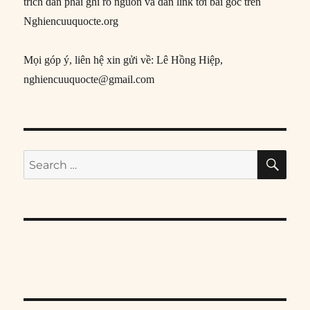
trích dẫn phải ghi rõ nguồn và dẫn link tới bài gốc trên
Nghiencuuquocte.org
Mọi góp ý, liên hệ xin gửi về: Lê Hồng Hiệp,
nghiencuuquocte@gmail.com
SE
Search
for: