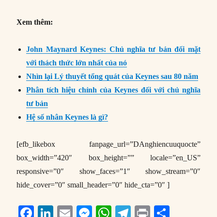
Xem thêm:
John Maynard Keynes: Chủ nghĩa tư bản đối mặt
với thách thức lớn nhất của nó
Nhìn lại Lý thuyết tổng quát của Keynes sau 80 năm
Phân tích hiệu chỉnh của Keynes đối với chủ nghĩa
tư bản
Hệ số nhân Keynes là gì?
[efb_likebox fanpage_url=”DAnghiencuuquocte”
box_width=”420″ box_height=”” locale=”en_US”
responsive=”0″ show_faces=”1″ show_stream=”0″
hide_cover=”0″ small_header=”0″ hide_cta=”0″ ]
F
Li
E
M
W
T
P
S