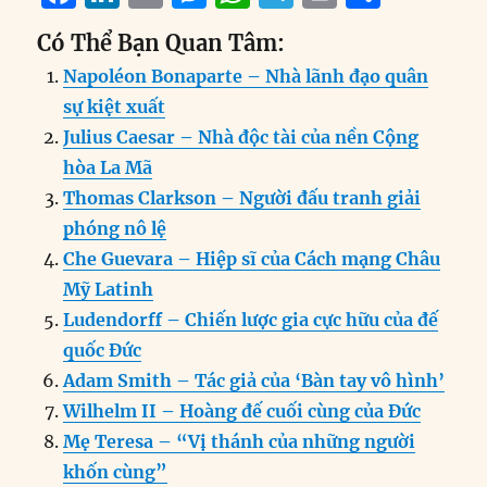
a
n
m
e
h
el
ri
h
Có Thể Bạn Quan Tâm:
c
k
ai
ss
at
e
n
a
Napoléon Bonaparte – Nhà lãnh đạo quân
e
e
l
e
s
g
t
re
sự kiệt xuất
b
d
n
A
r
Julius Caesar – Nhà độc tài của nền Cộng
o
I
g
p
a
hòa La Mã
o
n
er
p
m
Thomas Clarkson – Người đấu tranh giải
k
phóng nô lệ
Che Guevara – Hiệp sĩ của Cách mạng Châu
Mỹ Latinh
Ludendorff – Chiến lược gia cực hữu của đế
quốc Đức
Adam Smith – Tác giả của ‘Bàn tay vô hình’
Wilhelm II – Hoàng đế cuối cùng của Đức
Mẹ Teresa – “Vị thánh của những người
khốn cùng”