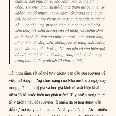
cũng sẽ gặp phải nhiều khó khăn, khó có thể thành
công. Trò chơi may rủi mà ông ta tham dự có nhiều số
không, do đó những người chơi nói chung sẽ bị thua
nếu họ có nghị lực và hy vọng để chia hết tất cả các lá
bài. Cho đến nay, sự tăng thêm của cải của thế giới
kém tổng tiết kiệm dương của cá nhân, và chênh lệch
đó là do số tổn thất của những người, mà, ngoài lòng
dũng cảm và sáng kiến, không còn kỹ năng xuất chúng
hoặc vận may bất thường. Nhưng nếu có cầu hiệu quả
đầy đủ thì chỉ cần có kỹ năng trung bình và vận may
trung bình là đủ (cuối tiết III chương 24).
Tôi nghĩ rằng, rất có thể từ ý tưởng ban đầu của Keynes về
việc mở rộng những chức năng của Nhà nước mà ngày nay
trong giới chính trị gia và học giả kinh tế xuất hiện khái
niệm “Nhà nước kiến tạo phát triển”. Tuy nhiên trong thực
tế, ý tưởng này của Keynes ít nhiều đã bị lạm dụng, dẫn
đến sự mở rộng quá nhiều chức năng của Nhà nước – nhiều