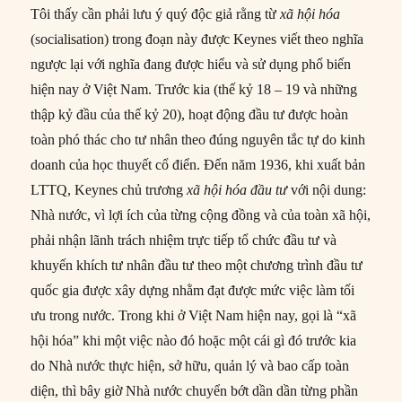
Tôi thấy cần phải lưu ý quý độc giả rằng từ
xã hội hóa
(socialisation) trong đoạn này được Keynes viết theo nghĩa
ngược lại với nghĩa đang được hiểu và sử dụng phổ biến
hiện nay ở Việt Nam. Trước kia (thế kỷ 18 – 19 và những
thập kỷ đầu của thế kỷ 20), hoạt động đầu tư được hoàn
toàn phó thác cho tư nhân theo đúng nguyên tắc tự do kinh
doanh của học thuyết cổ điển. Đến năm 1936, khi xuất bản
LTTQ, Keynes chủ trương
xã hội hóa đầu tư
với nội dung:
Nhà nước, vì lợi ích của từng cộng đồng và của toàn xã hội,
phải nhận lãnh trách nhiệm trực tiếp tổ chức đầu tư và
khuyến khích tư nhân đầu tư theo một chương trình đầu tư
quốc gia được xây dựng nhằm đạt được mức việc làm tối
ưu trong nước. Trong khi ở Việt Nam hiện nay, gọi là “xã
hội hóa” khi một việc nào đó hoặc một cái gì đó trước kia
do Nhà nước thực hiện, sở hữu, quản lý và bao cấp toàn
diện, thì bây giờ Nhà nước chuyển bớt dần dần từng phần