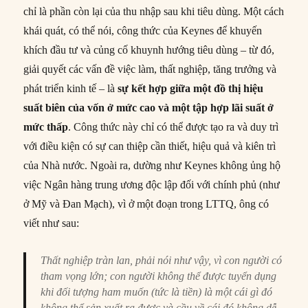
chỉ là phần còn lại của thu nhập sau khi tiêu dùng. Một cách
khái quát, có thể nói, công thức của Keynes để khuyến
khích đầu tư và củng cố khuynh hướng tiêu dùng – từ đó,
giải quyết các vấn đề việc làm, thất nghiệp, tăng trưởng và
phát triển kinh tế – là
sự kết hợp giữa một đồ thị hiệu
suất biên của vốn ở mức cao và một tập hợp lãi suất ở
mức thấp
. Công thức này chỉ có thể được tạo ra và duy trì
với điều kiện có sự can thiệp cần thiết, hiệu quả và kiên trì
của Nhà nước. Ngoài ra, dường như Keynes không ủng hộ
việc Ngân hàng trung ương độc lập đối với chính phủ (như
ở Mỹ và Đan Mạch), vì ở một đoạn trong LTTQ, ông có
viết như sau:
Thất nghiệp tràn lan, phải nói như vậy, vì con người có
tham vọng lớn; con người không thể được tuyển dụng
khi đối tượng ham muốn (tức là tiền) là một cái gì đó
không thể sản xuất ra được và cầu về cái đó không dễ