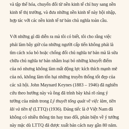
và tập thể hóa, chuyển đổi từ nền kinh tế chỉ huy sang nền
kinh tế thị trường, và đưa những nền kinh tế này hội nhập,
hợp tác với các nền kinh tế tư bản chủ nghĩa toàn cầu.
Với những gì đã diễn ra mà tôi có biết, tôi cho rằng việc
phải làm bây giờ của những người cấp tiến không phải là
tìm cách xóa bỏ hoặc chống đối chủ nghĩa tư bản mà là sửa
chữa chủ nghĩa tư bản nhằm loại bỏ những khuyết điểm
của nó nhưng không làm mất động lực kích thích mạnh mẽ
của nó, không làm tổn hại những truyền thống tốt đẹp của
các xã hội. John Maynard Keynes (1883 – 1946) đã nghiên
cứu theo hướng này và ông đã trình bày khá rõ ràng ý
tưởng của mình trong
Lý thuyết tổng quát
về việc làm, tiền
lãi và tiền tệ
(LTTQ) (1936)
.
Đáng tiếc là ở Việt Nam đã
không có nhiều thông tin hay trao đổi, phản biện về ý tưởng
này mặc dù LTTQ đã được xuất bản cách nay gần 80 năm.