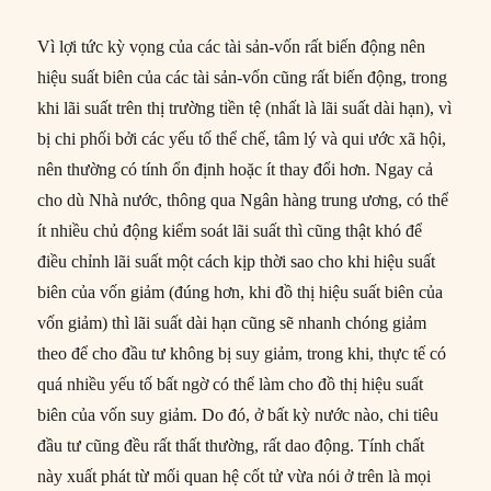
Vì lợi tức kỳ vọng của các tài sản-vốn rất biến động nên
hiệu suất biên của các tài sản-vốn cũng rất biến động, trong
khi lãi suất trên thị trường tiền tệ (nhất là lãi suất dài hạn), vì
bị chi phối bởi các yếu tố thể chế, tâm lý và qui ước xã hội,
nên thường có tính ổn định hoặc ít thay đổi hơn. Ngay cả
cho dù Nhà nước, thông qua Ngân hàng trung ương, có thể
ít nhiều chủ động kiểm soát lãi suất thì cũng thật khó để
điều chỉnh lãi suất một cách kịp thời sao cho khi hiệu suất
biên của vốn giảm (đúng hơn, khi đồ thị hiệu suất biên của
vốn giảm) thì lãi suất dài hạn cũng sẽ nhanh chóng giảm
theo để cho đầu tư không bị suy giảm, trong khi, thực tế có
quá nhiều yếu tố bất ngờ có thể làm cho đồ thị hiệu suất
biên của vốn suy giảm. Do đó, ở bất kỳ nước nào, chi tiêu
đầu tư cũng đều rất thất thường, rất dao động. Tính chất
này xuất phát từ mối quan hệ cốt tử vừa nói ở trên là mọi