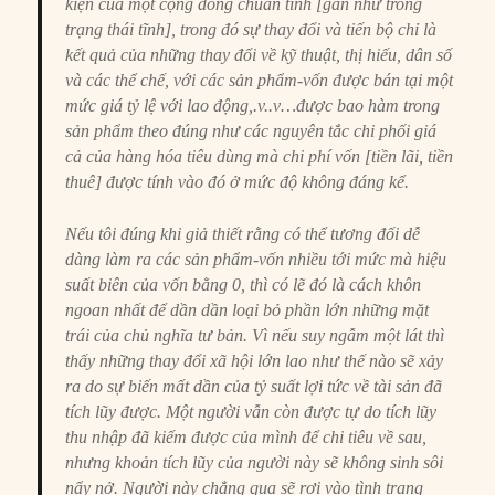
kiện của một cộng đồng chuẩn tĩnh [gần như trong
trạng thái tĩnh], trong đó sự thay đổi và tiến bộ chỉ là
kết quả của những thay đổi về kỹ thuật, thị hiếu, dân số
và các thể chế, với các sản phẩm-vốn được bán tại một
mức giá tỷ lệ với lao động,.v..v…được bao hàm trong
sản phẩm theo đúng như các nguyên tắc chi phối giá
cả của hàng hóa tiêu dùng mà chi phí vốn [tiền lãi, tiền
thuê] được tính vào đó ở mức độ không đáng kể.
Nếu tôi đúng khi giả thiết rằng có thể tương đối dễ
dàng làm ra các sản phẩm-vốn nhiều tới mức mà hiệu
suất biên của vốn bằng 0, thì có lẽ đó là cách khôn
ngoan nhất để dần dần loại bỏ phần lớn những mặt
trái của chủ nghĩa tư bản. Vì nếu suy ngẫm một lát thì
thấy những thay đổi xã hội lớn lao như thế nào sẽ xảy
ra do sự biến mất dần của tỷ suất lợi tức về tài sản đã
tích lũy được. Một người vẫn còn được tự do tích lũy
thu nhập đã kiếm được của mình để chi tiêu về sau,
nhưng khoản tích lũy của người này sẽ không sinh sôi
nẩy nở. Người này chẳng qua sẽ rơi vào tình trạng