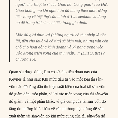
người cha [một tu sĩ của Giáo hội Công giáo] của Đức
Giáo hoàng mà khi nghỉ hưu đã mang theo một rương
tiền vàng về biệt thự của mình ở Twickenham và dùng
nó để trang trải các chi tiêu trong gia đình.
Mặc dù giới thực lợi [những người có thu nhập là tiền
lãi, tiền cho thuê và cổ tức] sẽ biến mất, nhưng vẫn còn
chỗ cho hoạt động kinh doanh và kỹ năng trong việc
ước lượng triển vọng của thu nhập…” (LTTQ, tiết IV
chương 16).
Quan sát được dùng làm cơ sở cho tiên đoán này của
Keynes là như sau: Khi mức đầu tư vào một loại tài sản-
vốn nào đó tăng dần thì hiệu suất biên của loại tài sản-vốn
đó giảm dần, một phần, vì lợi tức triển vọng của tài sản-vốn
đó giảm, và một phần khác, vì giá cung của tài sản-vốn đó
tăng do những khó khăn về các phương tiện dùng để sản
xuất thêm tài sản-vốn đó khi mức cung của tài sản-vốn đó