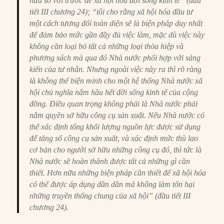
nữa so với trước để xã hội hóa đời sống kinh tế” (đầu
tiết III chương 24); “tôi cho rằng xã hội hóa đầu tư
một cách tương đối toàn diện sẽ là biện pháp duy nhất
để đảm bảo mức gần đầy đủ việc làm, mặc dù việc này
không cần loại bỏ tất cả những loại thỏa hiệp và
phương sách mà qua đó Nhà nước phối hợp với sáng
kiến của tư nhân. Nhưng ngoài việc này ra thì rõ ràng
là không thể biện minh cho một hệ thống Nhà nước xã
hội chủ nghĩa nắm hầu hết đời sống kinh tế của cộng
đồng. Điều quan trọng không phải là Nhà nước phải
nắm quyền sở hữu công cụ sản xuất. Nếu Nhà nước có
thể xác định tổng khối lượng nguồn lực được sử dụng
để tăng số công cụ sản xuất, và xác định mức thù lao
cơ bản cho người sở hữu những công cụ đó, thì tức là
Nhà nước sẽ hoàn thành được tất cả những gì cần
thiết. Hơn nữa những biện pháp cần thiết để xã hội hóa
có thể được áp dụng dần dần mà không làm tổn hại
những truyền thống chung của xã hội” (đầu tiết III
chương 24).