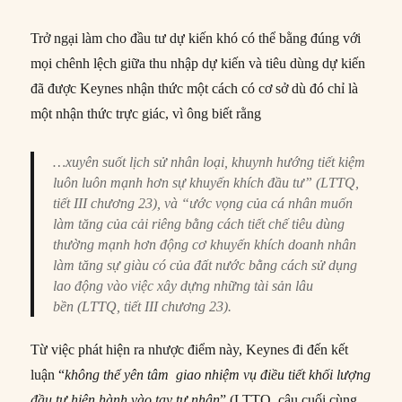
Trở ngại làm cho đầu tư dự kiến khó có thể bằng đúng với
mọi chênh lệch giữa thu nhập dự kiến và tiêu dùng dự kiến
đã được Keynes nhận thức một cách có cơ sở dù đó chỉ là
một nhận thức trực giác, vì ông biết rằng
…xuyên suốt lịch sử nhân loại, khuynh hướng tiết kiệm
luôn luôn mạnh hơn sự khuyến khích đầu tư” (LTTQ,
tiết III chương 23), và “ước vọng của cá nhân muốn
làm tăng của cải riêng bằng cách tiết chế tiêu dùng
thường mạnh hơn động cơ khuyến khích doanh nhân
làm tăng sự giàu có của đất nước bằng cách sử dụng
lao động vào việc xây dựng những tài sản lâu
bền (LTTQ, tiết III chương 23).
Từ việc phát hiện ra nhược điểm này, Keynes đi đến kết
luận “
không thể yên tâm giao nhiệm vụ điều tiết khối lượng
đầu tư hiện hành vào tay tư nhân
” (LTTQ, câu cuối cùng