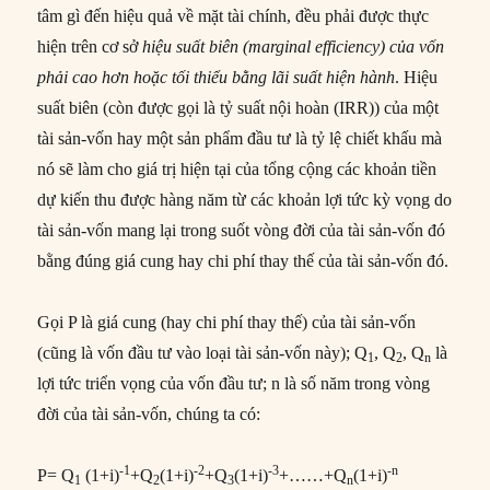
tâm gì đến hiệu quả về mặt tài chính, đều phải được thực
hiện trên cơ sở
hiệu suất biên (marginal efficiency) của vốn
phải cao hơn hoặc tối thiểu bằng lãi suất hiện hành
. Hiệu
suất biên (còn được gọi là tỷ suất nội hoàn (IRR)) của một
tài sản-vốn hay một sản phẩm đầu tư là tỷ lệ chiết khấu mà
nó sẽ làm cho giá trị hiện tại của tổng cộng các khoản tiền
dự kiến thu được hàng năm từ các khoản lợi tức kỳ vọng do
tài sản-vốn mang lại trong suốt vòng đời của tài sản-vốn đó
bằng đúng giá cung hay chi phí thay thế của tài sản-vốn đó.
Gọi P là giá cung (hay chi phí thay thế) của tài sản-vốn
(cũng là vốn đầu tư vào loại tài sản-vốn này); Q
, Q
, Q
là
1
2
n
lợi tức triển vọng của vốn đầu tư; n là số năm trong vòng
đời của tài sản-vốn, chúng ta có:
-1
-2
-3
-n
P= Q
(1+i)
+Q
(1+i)
+Q
(1+i)
+……+Q
(1+i)
1
2
3
n