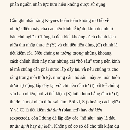
phần nguồn nhân lực hữu hiệu không được sử dụng.
Cần ghi nhận rằng Keynes hoàn toàn không mơ hồ về
nhược điểm này của các nền kinh tế tự do kinh doanh tư
bản chủ nghĩa. Chúng ta đều biết khoảng cách chênh lệch
giữa thu nhập thực tế (Y) và chi tiêu tiêu dùng (C) chính là
tiết kiệm (S). Nếu chúng ta
tưởng tượng
những khoảng
cách chênh lệch này như những cái “hố sâu” trong nền kinh
tế mà chúng cần phải được lấp đầy lại, và nếu chúng ta cho
rằng trong mỗi thời kỳ, những cái “hố sâu” này sẽ luôn luôn
được tự động lấp đầy lại với chi tiêu đầu tư (I) bất kể chúng
sâu bao nhiêu, bởi vì tiết kiệm (S) luôn luôn bằng đầu tư (I),
thì đó là một nhận thức sai lầm. Bởi vì, S (khoảng cách giữa
Y và C) là tiết kiệm
dự định
(planned) hay
dự kiến
(expected), còn I dùng để lấp đầy các “hố sâu” này là đầu
tư
dự định
hay
dự kiến
. Không có cơ sở để cho tiết kiệm dự