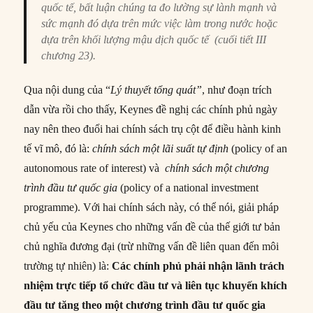
quốc tế, bất luận chúng ta đo lường sự lành mạnh và
sức mạnh đó dựa trên mức việc làm trong nước hoặc
dựa trên khối lượng mậu dịch quốc tế (cuối tiết III
chương 23).
Qua nội dung của “
Lý thuyết tổng quát”
, như đoạn trích
dẫn vừa rồi cho thấy, Keynes đề nghị các chính phủ ngày
nay nên theo đuổi hai chính sách trụ cột để điều hành kinh
tế vĩ mô, đó là:
chính sách một lãi suất tự định
(policy of an
autonomous rate of interest) và
chính sách một chương
trình đầu tư quốc gia
(policy of a national investment
programme). Với hai chính sách này, có thể nói, giải pháp
chủ yếu của Keynes cho những vấn đề của thế giới tư bản
chủ nghĩa đương đại (trừ những vấn đề liên quan đến môi
trường tự nhiên) là:
Các chính phủ phải nhận lãnh trách
nhiệm trực tiếp tổ chức đầu tư và liên tục khuyến khích
đầu tư tăng theo một chương trình đầu tư quốc gia