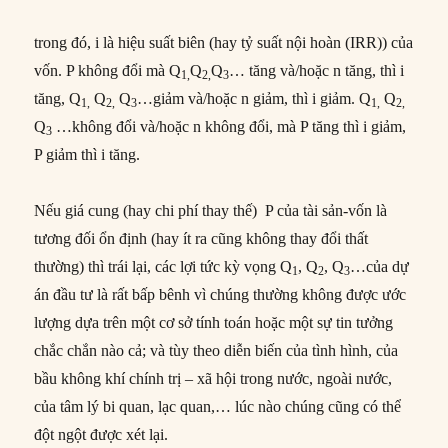
trong đó, i là hiệu suất biên (hay tỷ suất nội hoàn (IRR)) của
vốn. P không đổi mà Q
Q
Q
… tăng và/hoặc n tăng, thì i
1,
2,
3
tăng, Q
Q
Q
…giảm và/hoặc n giảm, thì i giảm. Q
Q
1,
2,
3
1,
2,
Q
…không đổi và/hoặc n không đổi, mà P tăng thì i giảm,
3
P giảm thì i tăng.
Nếu giá cung (hay chi phí thay thế) P của tài sản-vốn là
tương đối ổn định (hay ít ra cũng không thay đổi thất
thường) thì trái lại, các lợi tức kỳ vọng Q
, Q
, Q
…của dự
1
2
3
án đầu tư là rất bấp bênh vì chúng thường không được ước
lượng dựa trên một cơ sở tính toán hoặc một sự tin tưởng
chắc chắn nào cả; và tùy theo diễn biến của tình hình, của
bầu không khí chính trị – xã hội trong nước, ngoài nước,
của tâm lý bi quan, lạc quan,… lúc nào chúng cũng có thể
đột ngột được xét lại.