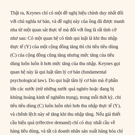
Thật ra, Keynes chỉ có một đề nghị hiệu chỉnh duy nhất đối
với chủ nghĩa tư bản, và đề nghị này của ông đã được manh
nha từ một quan sát thực tế mà đối với ông là rất tình cờ
như sau: Có một quan hệ có tính qui luật là khi thu nhập
thực tế (Y) của một cộng đồng tăng thì chi tiêu tiêu dùng
(C) của cộng đồng cũng tăng nhưng mức tăng của tiêu
dùng luôn luôn ít hơn mức tăng của thu nhập. Keynes gọi
quan hệ này là qui luật tâm lý cơ bản (fundamental
psychological law). Do qui luật tâm lý cơ bản mà ở phần
lớn các nước (trừ những nước quá nghèo hoặc đang bị
khủng hoảng kinh tế nghiêm trọng), trong mỗi thời kỳ, chi
tiêu tiêu dùng (C) luôn luôn nhỏ hơn thu nhập thực tế (Y),
và chênh lệch này sẽ tăng khi thu nhập tăng. Nếu giả thiết
cầu hiệu quả (effective demand) chỉ có duy nhất cầu về
hàng tiêu dùng, và tất cả doanh nhân sản xuất hàng hóa chỉ