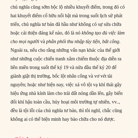
chủ nghĩa cũng sớm bộc lộ nhiều khuyết điểm, trong đó có
hai khuyết điểm cố hữu nổi bật mà trong suốt lịch sử phát
triển, chủ nghĩa tư bản đã hầu như không có sự sửa chữa
hoặc cải thiện đáng kể nào, đó là nó
không tạo đủ việc làm
cho mọi người
và
phân phối thu nhập tùy tiện, bất công
.
Ngoài ra, nếu cho rằng những vấn nạn khác của thế giới
như những cuộc chiến tranh xâm chiếm thuộc địa diễn ra
liên miên trong suốt thế kỷ 19 và nửa đầu thế kỷ 20 để
giành giật thị trường, bốc lột nhân công và vơ vét tài
nguyên; hoặc như hiện nay, việc xả vô tội vạ khí thải gây
hiệu ứng nhà kính làm cho trái đất nóng dần lên, gây biến
đổi khí hậu toàn cầu, hủy hoại môi trường tự nhiên, vv..,
đều là tội lỗi của chủ nghĩa tư bản, thì tôi nghĩ, chắc cũng
không ai có thể biện minh hay bào chữa cho nó được.