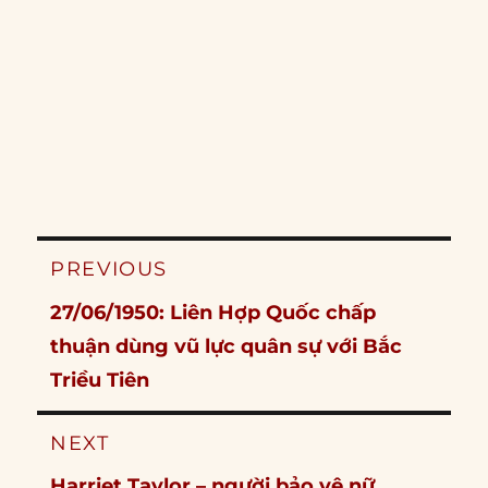
Post
PREVIOUS
navigation
Previous
27/06/1950: Liên Hợp Quốc chấp
post:
thuận dùng vũ lực quân sự với Bắc
Triều Tiên
NEXT
Next
Harriet Taylor – người bảo vệ nữ