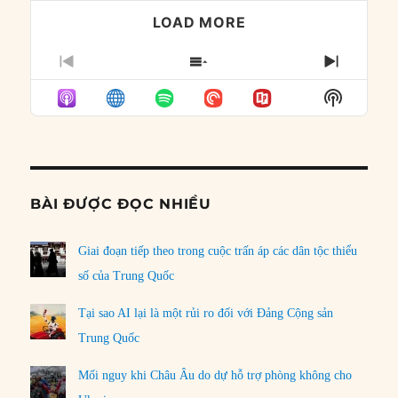
LOAD MORE
PREVIOUS
SHOW
NEXT
EPISODE
EPISODES
EPISO
Show
LIST
Podcast
Informat
BÀI ĐƯỢC ĐỌC NHIỀU
Giai đoạn tiếp theo trong cuộc trấn áp các dân tộc thiểu
số của Trung Quốc
Tại sao AI lại là một rủi ro đối với Đảng Cộng sản
Trung Quốc
Mối nguy khi Châu Âu do dự hỗ trợ phòng không cho