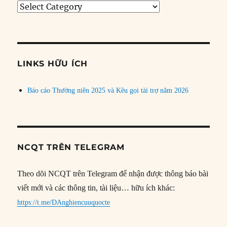
Tìm
bài
theo
chủ
đề
LINKS HỮU ÍCH
Báo cáo Thường niên 2025 và Kêu gọi tài trợ năm 2026
NCQT TRÊN TELEGRAM
Theo dõi NCQT trên Telegram để nhận được thông báo bài
viết mới và các thông tin, tài liệu… hữu ích khác:
https://t.me/DAnghiencuuquocte