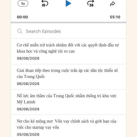
1
X
SKIP
PLAY
JUMP
CHANGE
SHARE
PLAYBACK
THIS
BACKWARD
PAUSE
FORWARD
00:00
RATE
55:10
EPISOD
Search
Episodes
Cơ chế miễn trừ trách nhiệm đối với các quyết định đầu tư
khoa học và công nghệ rủi ro cao
08/08/2026
Giai đoạn tiếp theo trong cuộc trấn áp các dân tộc thiểu số
của Trung Quốc
06/08/2026
Nỗ lực âm thầm của Trung Quốc nhằm thống trị khu vực
Mỹ Latinh
06/08/2026
Nợ cho kẻ mộng mơ: Vốn vay chính sách và giới hạn của
việc cho startup vay vốn
05/08/2026