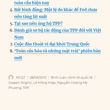
o
n
er
p
m
toàn cầu hiện nay
k
Bất bình đẳng: Một lý do khác để Fed chưa
nên tăng lãi suất
Tại sao nên ủng hộ TPP?
Đánh giá sơ bộ tác động của TPP đối với Việt
Nam
Cuộc đào thoát vĩ đại khỏi Trung Quốc
‘Toàn cầu hóa và những mặt trái’ phiên bản
mới
Author
Posted
Categories
Tags
NCQT
28/06/2015
Bình luận
,
Kinh tế quốc tế
on
Joseph Stiglitz
,
Lê Hồng Hiệp
,
Nguyễn Hoàng Mỹ
Phương
,
TPP