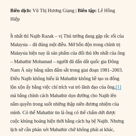
Biên dịch:
Vũ Thị Hương Giang |
Biên tập:
Lê Hồng
Hiệp
Ít nhất thì Najib Razak – vị Thủ tướng đang gặp rắc rối của
Malaysia – đã đúng một điều. Mớ hỗn độn trong chính trị
Malaysia hiện nay là sản phẩm của đối thủ lớn nhất của ông
– Mahathir Mohamad – người đã dẫn dắt quốc gia Đông
Nam Á này bằng nắm đấm sắt trong giai đoạn 1981–2003.
Điều Najib không hiểu là Mahathir không hề tạo ra đống
lộn xộn ấy bằng việc chỉ trích vai trò lãnh đạo của ông,
[1]
mà bằng chính cách Mahathir dọn đường cho Najib lên
nắm quyền trong suốt những thập niên đương nhiệm của
mình. Có thể Mahathir tin là ông có thể chấm dứt được
cuộc khủng hoảng hiện thời bằng cách hạ bệ Najib. Nhưng
lịch sử cần phán xét Mahathir chứ không phải ai khác,