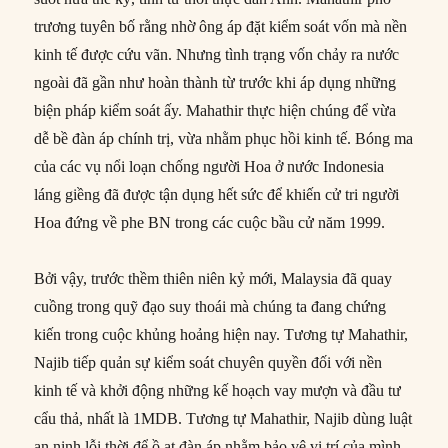
trương tuyên bố rằng nhờ ông áp đặt kiểm soát vốn mà nền
kinh tế được cứu vãn. Nhưng tình trạng vốn chảy ra nước
ngoài đã gần như hoàn thành từ trước khi áp dụng những
biện pháp kiểm soát ấy. Mahathir thực hiện chúng để vừa
dễ bề đàn áp chính trị, vừa nhằm phục hồi kinh tế. Bóng ma
của các vụ nổi loạn chống người Hoa ở nước Indonesia
láng giềng đã được tận dụng hết sức để khiến cử tri người
Hoa đứng về phe BN trong các cuộc bầu cử năm 1999.
Bởi vậy, trước thềm thiên niên kỷ mới, Malaysia đã quay
cuồng trong quỹ đạo suy thoái mà chúng ta đang chứng
kiến trong cuộc khủng hoảng hiện nay. Tương tự Mahathir,
Najib tiếp quản sự kiểm soát chuyên quyền đối với nền
kinh tế và khởi động những kế hoạch vay mượn và đầu tư
cẩu thả, nhất là 1MDB. Tương tự Mahathir, Najib dùng luật
an ninh lỗi thời để ồ ạt đàn áp nhằm bảo vệ vị trí của mình