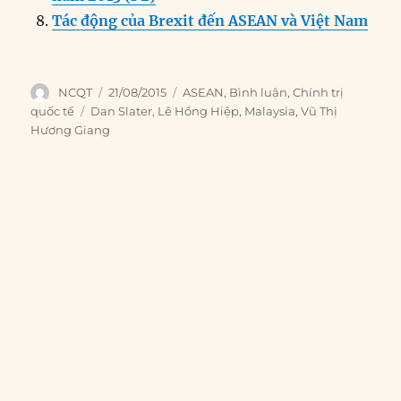
Tác động của Brexit đến ASEAN và Việt Nam
Author
Posted
Categories
NCQT
21/08/2015
ASEAN
,
Bình luận
,
Chính trị
on
Tags
quốc tế
Dan Slater
,
Lê Hồng Hiệp
,
Malaysia
,
Vũ Thị
Hương Giang