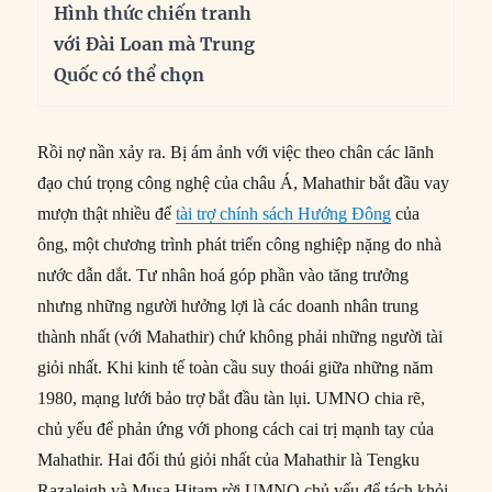
Hình thức chiến tranh
với Đài Loan mà Trung
Quốc có thể chọn
Rồi nợ nần xảy ra. Bị ám ảnh với việc theo chân các lãnh
đạo chú trọng công nghệ của châu Á, Mahathir bắt đầu vay
mượn thật nhiều để
tài trợ chính sách Hướng Đông
của
ông, một chương trình phát triển công nghiệp nặng do nhà
nước dẫn dắt. Tư nhân hoá góp phần vào tăng trưởng
nhưng những người hưởng lợi là các doanh nhân trung
thành nhất (với Mahathir) chứ không phải những người tài
giỏi nhất. Khi kinh tế toàn cầu suy thoái giữa những năm
1980, mạng lưới bảo trợ bắt đầu tàn lụi. UMNO chia rẽ,
chủ yếu để phản ứng với phong cách cai trị mạnh tay của
Mahathir. Hai đối thủ giỏi nhất của Mahathir là Tengku
Razaleigh và Musa Hitam rời UMNO chủ yếu để tách khỏi