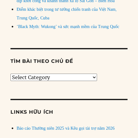
dịp khởi công và khánh thành xa lộ Sài Gòn – Biên Hòa
Điểm khác biệt trong tư tưởng chiến tranh của Việt Nam,
Trung Quốc, Cuba
‘Black Myth: Wukong’ và sức mạnh mềm của Trung Quốc
TÌM BÀI THEO CHỦ ĐỀ
Tìm
bài
theo
chủ
đề
LINKS HỮU ÍCH
Báo cáo Thường niên 2025 và Kêu gọi tài trợ năm 2026