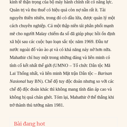
kinh tế thận trọng của bộ máy hành chính rất có năng lực.
Quản trị và thu thuế có hiệu quả còn nợ nần rất ít. Tài
nguyên thiên nhiên, trong đó có dầu lửa, được quản lý một
cách chuyên nghiệp. Cả một thập niên tái phân phối mạnh
mẽ cho người Malay chiếm đa số đã giúp phục hồi ổn định
xã hội sau các cuộc bạo loạn sắc tộc năm 1969. Đầu tư
nước ngoài đổ vào ào ạt và có khả năng nảy nở hơn nữa.
Mahathir chỉ huy một trong những đảng và liên minh có
tính cố kết nhất thế giới (UMNO – Tổ chức Dân tộc Mã
Lai Thống nhất, và liên minh Mặt trận Dân tộc –
Barisan
Nasional
hay BN). Chế độ tuy độc đoán nhưng so với các
chế độ độc đoán khác thì không mang tính đàn áp cao và
không bị quá chán ghét. Tóm lại, Mahathir ở thế thắng khi
trở thành thủ tướng năm 1981.
Bài đang hot