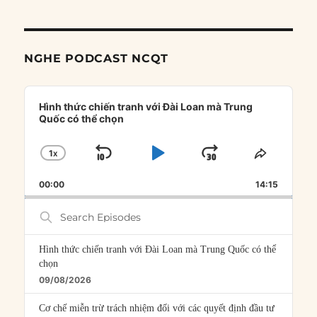
NGHE PODCAST NCQT
Audio
Player
Hình thức chiến tranh với Đài Loan mà Trung
Quốc có thể chọn
1
X
SKIP
PLAY
JUMP
CHANGE
SHARE
PLAYBACK
THIS
BACKWARD
PAUSE
FORWARD
00:00
RATE
14:15
EPISOD
Search
Episodes
Hình thức chiến tranh với Đài Loan mà Trung Quốc có thể
chọn
09/08/2026
Cơ chế miễn trừ trách nhiệm đối với các quyết định đầu tư