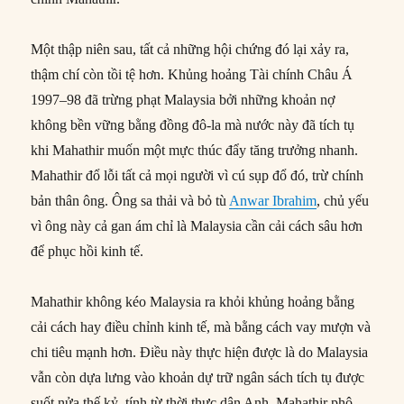
Một thập niên sau, tất cả những hội chứng đó lại xảy ra,
thậm chí còn tồi tệ hơn. Khủng hoảng Tài chính Châu Á
1997–98 đã trừng phạt Malaysia bởi những khoản nợ
không bền vững bằng đồng đô-la mà nước này đã tích tụ
khi Mahathir muốn một mực thúc đẩy tăng trưởng nhanh.
Mahathir đổ lỗi tất cả mọi người vì cú sụp đổ đó, trừ chính
bản thân ông. Ông sa thải và bỏ tù
Anwar Ibrahim
, chủ yếu
vì ông này cả gan ám chỉ là Malaysia cần cải cách sâu hơn
để phục hồi kinh tế.
Mahathir không kéo Malaysia ra khỏi khủng hoảng bằng
cải cách hay điều chỉnh kinh tế, mà bằng cách vay mượn và
chi tiêu mạnh hơn. Điều này thực hiện được là do Malaysia
vẫn còn dựa lưng vào khoản dự trữ ngân sách tích tụ được
suốt nửa thế kỷ, tính từ thời thực dân Anh. Mahathir phô