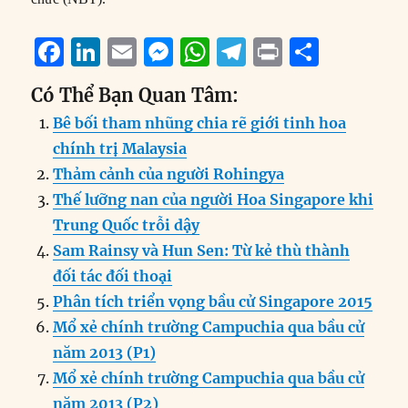
F
Li
E
M
W
T
P
S
a
n
m
e
h
el
ri
h
Có Thể Bạn Quan Tâm:
c
k
ai
ss
at
e
n
a
Bê bối tham nhũng chia rẽ giới tinh hoa
e
e
l
e
s
g
t
re
chính trị Malaysia
b
d
n
A
r
Thảm cảnh của người Rohingya
o
I
g
p
a
Thế lưỡng nan của người Hoa Singapore khi
o
n
er
p
m
Trung Quốc trỗi dậy
k
Sam Rainsy và Hun Sen: Từ kẻ thù thành
đối tác đối thoại
Phân tích triển vọng bầu cử Singapore 2015
Mổ xẻ chính trường Campuchia qua bầu cử
năm 2013 (P1)
Mổ xẻ chính trường Campuchia qua bầu cử
năm 2013 (P2)