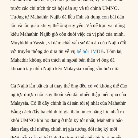
trước các chỉ trích từ xã hội dân sự và từ chính UMNO.
Tương tự Mahathir, Najib đã liều lĩnh sử dụng con bài dân
tộc và tôn giáo khi vị thế ông suy yếu. Và để trọn vai đúng
kiểu Mahathir, Najib giờ còn đuổi việc cả vị phó của mình,
Muyhiddin Yassin, vì dám chất vấn sự đàn áp của Najib đối
với truyền thông do đưa tin về vụ
bê bối 1MDB
. Tóm lại,
Mahathir không nên trách ai ngoài bản thân vì ông đã
khoanh tay nhìn Najib kéo Malaysia xuống sâu hơn nữa.
Cả Najib lẫn bất cứ ai thay thế ông đều có vẻ không thể đảo
ngược được cuộc suy thoái kéo dài nhiều thập niên qua của
Malaysia. Có lẽ đây chính là di sản tồi tệ nhất của Mahathir.
Bằng cách đẩy ba chính trị gia thân tín có năng lực nhất ra
khỏi UMNO khi họ đang ở thời kỳ tốt nhất, Mahathir bảo
đảm rằng chỉ những chính trị gia tương đối nhẹ ký mới
được nắm các vị trí lãnh đạo trong thể chế chính trị quyền