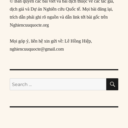
© Bản quyền các bài viết và bài dịch thuộc về các tác giả,
dịch giả và Dự án Nghiên cứu Quốc tế. Mọi bài đăng lại,
trích dẫn phải ghi rõ nguồn và dẫn link tới bài gốc trên
Nghiencuuquocte.org
Mọi góp ý, liên hệ xin gửi về: Lê Hồng Hiệp,
nghiencuuquocte@gmail.com
SE
Search
for: