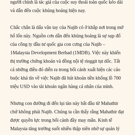
người chính là tác giả của cuộc suy thoái toàn quốc kéo dài
và dẫn đến cuộc khủng hoảng hiện nay.
Chắc chắn là dấu vân tay của Najib có ở khắp nơi trong mớ
hổ lốn này. Nguồn cơn dẫn đến khủng hoảng là sự sụp đổ
của công ty đầu tư quốc gia con cưng của Najib –
1Malaysia Development Berhad (1MDB). Việc này khiến
thị trường chứng khoán và đồng nội tệ ringgit tụt dốc. Tất
cả những điều đó diễn ra trong bối cảnh xuất hiện các cáo
buộc khả tín về việc Najib đã hút khoản tiền khổng lồ 700
triệu USD vào tài khoản ngân hàng cá nhân của mình.
Nhưng con đường đi đến lụi tàn này bắt đầu từ Mahathir
chứ không phải Najib. Chúng ta cần thấy rằng Mahathir đạt
được quyền lực trong bối cảnh đầy may mắn. Kinh tế
Malaysia tăng trưởng suốt nhiều thập niên nhờ sự quản lý