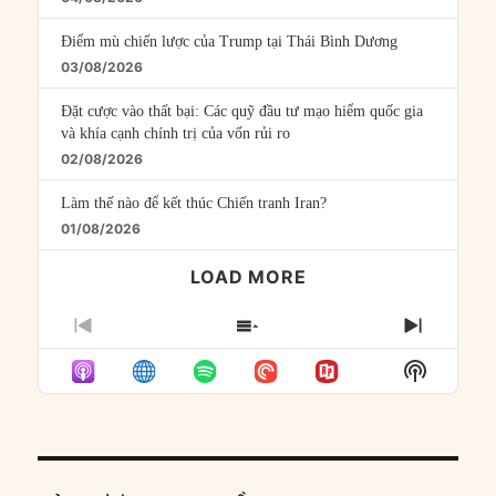
Điểm mù chiến lược của Trump tại Thái Bình Dương
03/08/2026
Đặt cược vào thất bại: Các quỹ đầu tư mạo hiểm quốc gia
và khía cạnh chính trị của vốn rủi ro
02/08/2026
Làm thế nào để kết thúc Chiến tranh Iran?
01/08/2026
LOAD MORE
PREVIOUS
SHOW
NEXT
EPISODE
EPISODES
EPISO
Show
LIST
Podcast
Informat