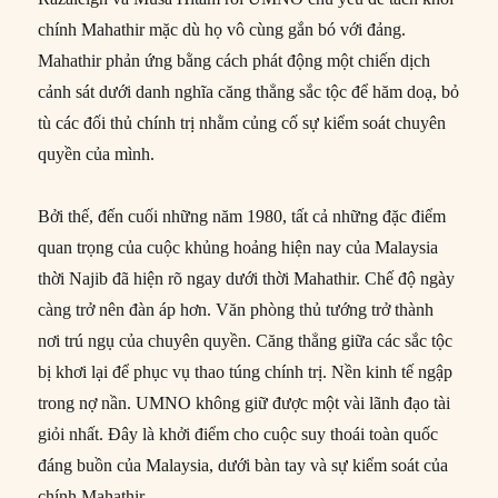
chính Mahathir mặc dù họ vô cùng gắn bó với đảng.
Mahathir phản ứng bằng cách phát động một chiến dịch
cảnh sát dưới danh nghĩa căng thẳng sắc tộc để hăm doạ, bỏ
tù các đối thủ chính trị nhằm củng cố sự kiểm soát chuyên
quyền của mình.
Bởi thế, đến cuối những năm 1980, tất cả những đặc điểm
quan trọng của cuộc khủng hoảng hiện nay của Malaysia
thời Najib đã hiện rõ ngay dưới thời Mahathir. Chế độ ngày
càng trở nên đàn áp hơn. Văn phòng thủ tướng trở thành
nơi trú ngụ của chuyên quyền. Căng thẳng giữa các sắc tộc
bị khơi lại để phục vụ thao túng chính trị. Nền kinh tế ngập
trong nợ nần. UMNO không giữ được một vài lãnh đạo tài
giỏi nhất. Đây là khởi điểm cho cuộc suy thoái toàn quốc
đáng buồn của Malaysia, dưới bàn tay và sự kiểm soát của
chính Mahathir.