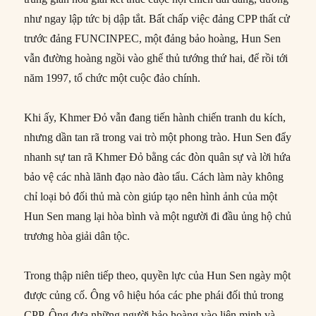
như ngay lập tức bị dập tắt. Bất chấp việc đảng CPP thất cử
trước đảng FUNCINPEC, một đảng bảo hoàng, Hun Sen
vẫn đường hoàng ngồi vào ghế thủ tướng thứ hai, để rồi tới
năm 1997, tổ chức một cuộc đảo chính.
Khi ấy, Khmer Đỏ vẫn đang tiến hành chiến tranh du kích,
nhưng dần tan rã trong vai trò một phong trào. Hun Sen đẩy
nhanh sự tan rã Khmer Đỏ bằng các đòn quân sự và lời hứa
bảo vệ các nhà lãnh đạo nào đào tẩu. Cách làm này không
chỉ loại bỏ đối thủ mà còn giúp tạo nên hình ảnh của một
Hun Sen mang lại hòa bình và một người đi đầu ủng hộ chủ
trương hòa giải dân tộc.
Trong thập niên tiếp theo, quyền lực của Hun Sen ngày một
được củng cố. Ông vô hiệu hóa các phe phái đối thủ trong
CPP. Ông đưa những người bảo hoàng vào liên minh và