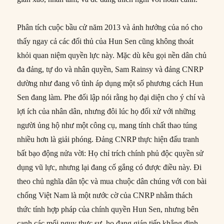
Phân tích cuộc bầu cử năm 2013 và ảnh hưởng của nó cho
thấy ngay cả các đối thủ của Hun Sen cũng không thoát
khỏi quan niệm quyền lực này. Mặc dù kêu gọi nền dân chủ
đa đảng, tự do và nhân quyền, Sam Rainsy và đảng CNRP
dường như đang vô tình áp dụng một số phương cách Hun
Sen đang làm. Phe đối lập nói rằng họ đại diện cho ý chí và
lợi ích của nhân dân, nhưng đôi lúc họ đối xử với những
người ủng hộ như một công cụ, mang tính chất thao túng
nhiều hơn là giải phóng. Đảng CNRP thực hiện đấu tranh
bất bạo động nửa vời: Họ chỉ trích chính phủ độc quyền sử
dụng vũ lực, nhưng lại đang cố gắng có được điều này. Đi
theo chủ nghĩa dân tộc và mua chuộc dân chúng với con bài
chống Việt Nam là một nước cờ của CNRP nhằm thách
thức tính hợp pháp của chính quyền Hun Sen, nhưng bên
cạnh các mối nguy thực sự, họ đang gián tiếp khẳng định