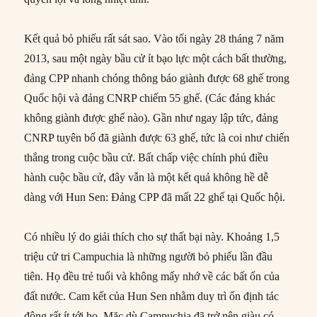
Kết quả bỏ phiếu rất sát sao. Vào tối ngày 28 tháng 7 năm
2013, sau một ngày bầu cử ít bạo lực một cách bất thường,
đảng CPP nhanh chóng thông báo giành được 68 ghế trong
Quốc hội và đảng CNRP chiếm 55 ghế. (Các đảng khác
không giành được ghế nào). Gần như ngay lập tức, đảng
CNRP tuyên bố đã giành được 63 ghế, tức là coi như chiến
thắng trong cuộc bầu cử. Bất chấp việc chính phủ điều
hành cuộc bầu cử, đây vẫn là một kết quả không hề dễ
dàng với Hun Sen: Đảng CPP đã mất 22 ghế tại Quốc hội.
Có nhiều lý do giải thích cho sự thất bại này. Khoảng 1,5
triệu cử tri Campuchia là những người bỏ phiếu lần đầu
tiên. Họ đều trẻ tuổi và không mấy nhớ về các bất ổn của
đất nước. Cam kết của Hun Sen nhằm duy trì ổn định tác
động rất ít tới họ. Mặc dù Campuchia đã trở nên giàu có