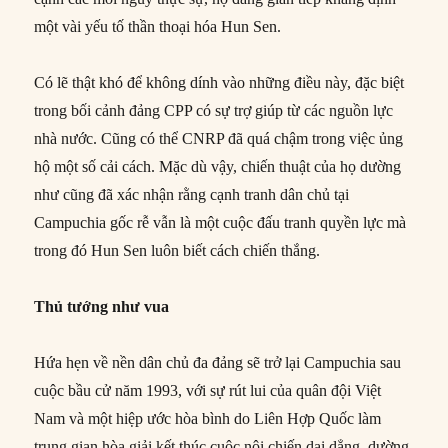
một vài yếu tố thần thoại hóa Hun Sen.
Có lẽ thật khó để không dính vào những điều này, đặc biệt
trong bối cảnh đảng CPP có sự trợ giúp từ các nguồn lực
nhà nước. Cũng có thể CNRP đã quá chậm trong việc ủng
hộ một số cải cách. Mặc dù vậy, chiến thuật của họ dường
như cũng đã xác nhận rằng cạnh tranh dân chủ tại
Campuchia gốc rễ vẫn là một cuộc đấu tranh quyền lực mà
trong đó Hun Sen luôn biết cách chiến thắng.
Thủ tướng như vua
Hứa hẹn về nền dân chủ đa đảng sẽ trở lại Campuchia sau
cuộc bầu cử năm 1993, với sự rút lui của quân đội Việt
Nam và một hiệp ước hòa bình do Liên Hợp Quốc làm
trung gian hòa giải kết thúc cuộc nội chiến dai dẳng, dường