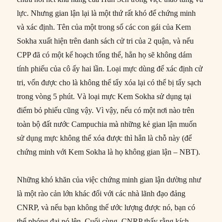
lực. Nhưng gian lận lại là một thứ rất khó để chứng minh
và xác định. Tên của một trong số các con gái của Kem
Sokha xuất hiện trên danh sách cử tri của 2 quận, và nếu
CPP đã có một kế hoạch tổng thể, hẳn họ sẽ không dám
tính phiếu của cô ấy hai lần. Loại mực dùng để xác định cử
tri, vốn được cho là không thể tẩy xóa lại có thể bị tẩy sạch
trong vòng 5 phút. Và loại mực Kem Sokha sử dụng tại
điểm bỏ phiếu cũng vậy. Vì vậy, nếu có một nơi nào trên
toàn bộ đất nước Campuchia mà những kẻ gian lận muốn
sử dụng mực không thể xóa được thì hẳn là chỗ này (để
chứng minh với Kem Sokha là họ không gian lận – NBT).
Những khó khăn của việc chứng minh gian lận dường như
là một rào cản lớn khác đối với các nhà lãnh đạo đảng
CNRP, và nếu bạn không thể ước lượng được nó, bạn có
thể phóng đại nó lên. Cuối cùng, CNRP thấy rằng kích