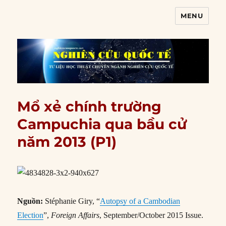
MENU
Nghiên cứu quốc tế
Mổ xẻ chính trường
Campuchia qua bầu cử
năm 2013 (P1)
Nguồn:
Stéphanie Giry, “
Autopsy of a Cambodian
Election
”,
Foreign Affairs
, September/October 2015 Issue.