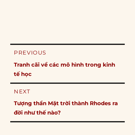
Post
PREVIOUS
navigation
Previous
Tranh cãi về các mô hình trong kinh
post:
tế học
NEXT
Next
Tượng thần Mặt trời thành Rhodes ra
post:
đời như thế nào?