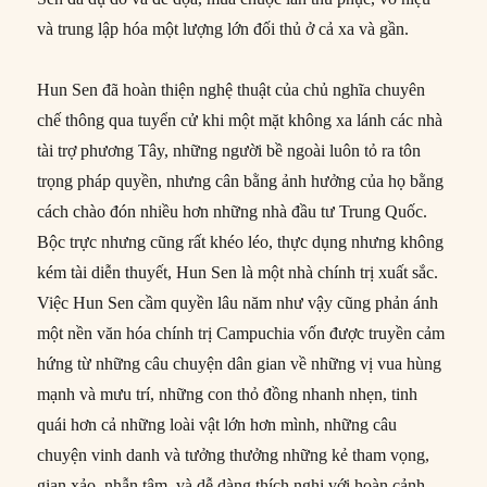
và trung lập hóa một lượng lớn đối thủ ở cả xa và gần.
Hun Sen đã hoàn thiện nghệ thuật của chủ nghĩa chuyên
chế thông qua tuyển cử khi một mặt không xa lánh các nhà
tài trợ phương Tây, những người bề ngoài luôn tỏ ra tôn
trọng pháp quyền, nhưng cân bằng ảnh hưởng của họ bằng
cách chào đón nhiều hơn những nhà đầu tư Trung Quốc.
Bộc trực nhưng cũng rất khéo léo, thực dụng nhưng không
kém tài diễn thuyết, Hun Sen là một nhà chính trị xuất sắc.
Việc Hun Sen cầm quyền lâu năm như vậy cũng phản ánh
một nền văn hóa chính trị Campuchia vốn được truyền cảm
hứng từ những câu chuyện dân gian về những vị vua hùng
mạnh và mưu trí, những con thỏ đồng nhanh nhẹn, tinh
quái hơn cả những loài vật lớn hơn mình, những câu
chuyện vinh danh và tưởng thưởng những kẻ tham vọng,
gian xảo, nhẫn tâm, và dễ dàng thích nghi với hoàn cảnh.