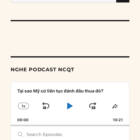
for:
NGHE PODCAST NCQT
Audio
Player
Tại sao Mỹ cứ liên tục đánh đâu thua đó?
1
X
SKIP
PLAY
JUMP
CHANGE
SHARE
PLAYBACK
THIS
BACKWARD
PAUSE
FORWARD
00:00
RATE
10:21
EPISOD
Search
Episodes