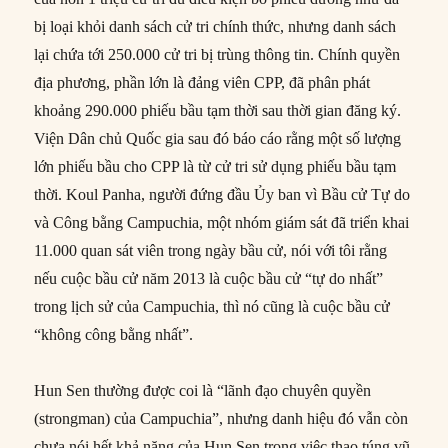
bị loại khỏi danh sách cử tri chính thức, nhưng danh sách
lại chứa tới 250.000 cử tri bị trùng thông tin. Chính quyền
địa phương, phần lớn là đảng viên CPP, đã phân phát
khoảng 290.000 phiếu bầu tạm thời sau thời gian đăng ký.
Viện Dân chủ Quốc gia sau đó báo cáo rằng một số lượng
lớn phiếu bầu cho CPP là từ cử tri sử dụng phiếu bầu tạm
thời. Koul Panha, người đứng đầu Ủy ban vì Bầu cử Tự do
và Công bằng Campuchia, một nhóm giám sát đã triển khai
11.000 quan sát viên trong ngày bầu cử, nói với tôi rằng
nếu cuộc bầu cử năm 2013 là cuộc bầu cử “tự do nhất”
trong lịch sử của Campuchia, thì nó cũng là cuộc bầu cử
“không công bằng nhất”.
Hun Sen thường được coi là “lãnh đạo chuyên quyền
(strongman) của Campuchia”, nhưng danh hiệu đó vẫn còn
chưa nói hết khả năng của Hun Sen trong việc thao túng vũ