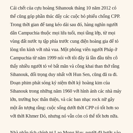
Cái chết của cựu hoàng Sihanouk tháng 10 năm 2012 có
thể cũng góp phần thúc đẩy các cuộc bỏ phiếu chống CPP.
Trong thời gian để tang kéo dài sau đó, hàng nghìn người
dân Campuchia thuộc mọi lứa tuổi, mọi tầng lớp, từ mọi
vùng đất nước tụ tập phía trước cung điện hoàng gia để tỏ
lòng tôn kính với nhà vua. Một phóng viên người Pháp ở
Campuchia từ năm 1999 nói với tôi đây là lần đầu tiên cô
thấy nhiều người tỏ vẻ bất mãn và công khai than thở rằng
Sihanouk, đối trọng duy nhất với Hun Sen, cũng đã ra đi.
Đoạn phim phát sóng kỷ niệm thời kỳ hoàng kim của
Sihanouk trong những năm 1960 với hình ảnh các nhà máy
lớn, trường học thân thiện, và các ban nhạc rock nữ gây
một ấn tượng rằng: cuộc sống dưới thời CPP có tốt hơn so
với thời Khmer Đỏ, nhưng nó vẫn còn có thể tốt hơn nữa.
Nhà phân tích chính trị Lao Mong Hay, người đã bước vào