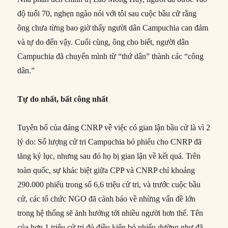
độ tuổi 70, nghẹn ngào nói với tôi sau cuộc bầu cử rằng
ông chưa từng bao giờ thấy người dân Campuchia can đảm
và tự do đến vậy. Cuối cùng, ông cho biết, người dân
Campuchia đã chuyển mình từ “thứ dân” thành các “công
dân.”
Tự do nhất, bất công nhất
Tuyên bố của đảng CNRP về việc có gian lận bầu cử là vì 2
lý do: Số lượng cử tri Campuchia bỏ phiếu cho CNRP đã
tăng kỷ lục, nhưng sau đó họ bị gian lận về kết quả. Trên
toàn quốc, sự khác biệt giữa CPP và CNRP chỉ khoảng
290.000 phiếu trong số 6,6 triệu cử tri, và trước cuộc bầu
cử, các tổ chức NGO đã cảnh báo về nhừng vấn đề lớn
trong hệ thống sẽ ảnh hưởng tới nhiều người hơn thế. Tên
của hơn 1 triệu cử tri đủ điều kiện bỏ phiếu dường như đã