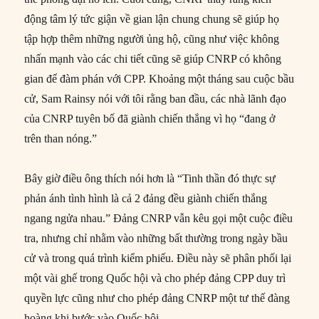
động tâm lý tức giận về gian lận chung chung sẽ giúp họ
tập hợp thêm những người ủng hộ, cũng như việc không
nhấn mạnh vào các chi tiết cũng sẽ giúp CNRP có không
gian để đàm phán với CPP. Khoảng một tháng sau cuộc bầu
cử, Sam Rainsy nói với tôi rằng ban đầu, các nhà lãnh đạo
của CNRP tuyên bố đã giành chiến thắng vì họ “đang ở
trên than nóng.”
Bây giờ điều ông thích nói hơn là “Tinh thần đó thực sự
phản ánh tình hình là cả 2 đảng đều giành chiến thắng
ngang ngửa nhau.” Đảng CNRP vẫn kêu gọi một cuộc điều
tra, nhưng chỉ nhằm vào những bất thường trong ngày bầu
cử và trong quá trình kiểm phiếu. Điều này sẽ phân phối lại
một vài ghế trong Quốc hội và cho phép đảng CPP duy trì
quyền lực cũng như cho phép đảng CNRP một tư thế đàng
hoàng khi bước vào Quốc hội.