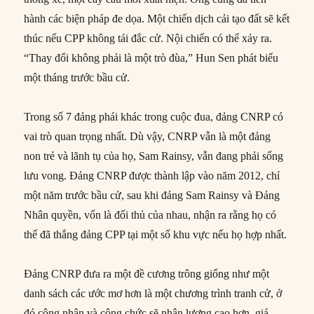
hành các biện pháp đe dọa. Một chiến dịch cải tạo đất sẽ kết
thúc nếu CPP không tái đắc cử. Nội chiến có thể xảy ra.
“Thay đổi không phải là một trò đùa,” Hun Sen phát biểu
một tháng trước bầu cử.
Trong số 7 đảng phái khác trong cuộc đua, đảng CNRP có
vai trò quan trọng nhất. Dù vậy, CNRP vẫn là một đảng
non trẻ và lãnh tụ của họ, Sam Rainsy, vẫn đang phải sống
lưu vong. Đảng CNRP được thành lập vào năm 2012, chỉ
một năm trước bầu cử, sau khi đảng Sam Rainsy và Đảng
Nhân quyền, vốn là đối thủ của nhau, nhận ra rằng họ có
thể đã thắng đảng CPP tại một số khu vực nếu họ hợp nhất.
Đảng CNRP đưa ra một đề cương trông giống như một
danh sách các ước mơ hơn là một chương trình tranh cử, ở
đó công nhân và công chức sẽ nhận lương cao hơn, giá