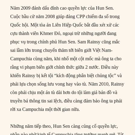
Năm 2009 đánh dấu đỉnh cao quyền lực của Hun Sen.
Cuộc bầu cử năm 2008 giúp đảng CPP chiếm đa số trong
Quốc hội. Một tòa án Liên Hiệp Quốc bắt đầu xét xử các
cựu thành viên Khmer Đỏ, ngoại trừ những người đang
phục vụ trong chính phủ Hun Sen. Sam Rainsy cũng mắc
sai lầm lớn trong chuyến thăm tới biên giới Việt Nam-
Campuchia cùng năm, khi nhổ một cột mốc mà ông ta cho
rằng vi phạm biên giới chính thức giữa 2 nước. Điều này
khiến Rainsy bị kết tội “kích động phân biệt chủng tộc” và
phải lựa chọn sống lưu vong hay vào tù. Năm 2010, Rainsy
còn phải chịu một án tù dài hơn do tội làm giả bản đồ và
truyền bá thông tin sai lệch, điều càng đảm bảo ông ta phải
rời xa Campuchia một thời gian nữa.
Những năm tiếp theo, Hun Sen càng củng cố quyền lực,
phần nào nhờ kinh tế Campuchia tăng trưởng mạnh mẽ. Từ