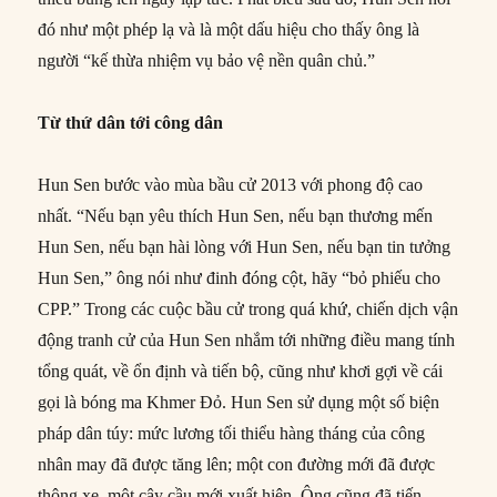
đó như một phép lạ và là một dấu hiệu cho thấy ông là
người “kế thừa nhiệm vụ bảo vệ nền quân chủ.”
Từ thứ dân tới công dân
Hun Sen bước vào mùa bầu cử 2013 với phong độ cao
nhất. “Nếu bạn yêu thích Hun Sen, nếu bạn thương mến
Hun Sen, nếu bạn hài lòng với Hun Sen, nếu bạn tin tưởng
Hun Sen,” ông nói như đinh đóng cột, hãy “bỏ phiếu cho
CPP.” Trong các cuộc bầu cử trong quá khứ, chiến dịch vận
động tranh cử của Hun Sen nhắm tới những điều mang tính
tổng quát, về ổn định và tiến bộ, cũng như khơi gợi về cái
gọi là bóng ma Khmer Đỏ. Hun Sen sử dụng một số biện
pháp dân túy: mức lương tối thiểu hàng tháng của công
nhân may đã được tăng lên; một con đường mới đã được
thông xe, một cây cầu mới xuất hiện. Ông cũng đã tiến