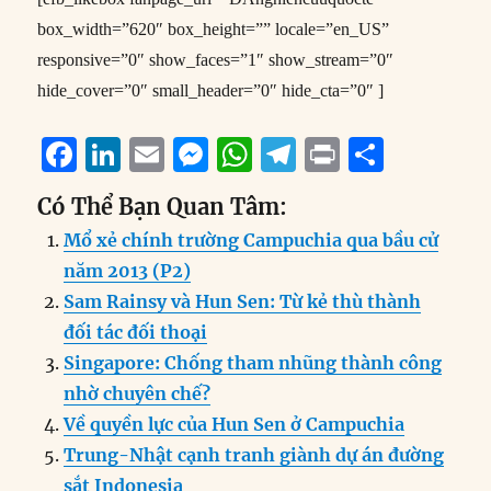
box_width=”620″ box_height=”” locale=”en_US”
responsive=”0″ show_faces=”1″ show_stream=”0″
hide_cover=”0″ small_header=”0″ hide_cta=”0″ ]
F
Li
E
M
W
T
P
S
a
n
m
e
h
el
ri
h
Có Thể Bạn Quan Tâm:
c
k
ai
ss
at
e
n
a
Mổ xẻ chính trường Campuchia qua bầu cử
e
e
l
e
s
g
t
re
năm 2013 (P2)
b
d
n
A
r
Sam Rainsy và Hun Sen: Từ kẻ thù thành
o
I
g
p
a
đối tác đối thoại
o
n
er
p
m
Singapore: Chống tham nhũng thành công
k
nhờ chuyên chế?
Về quyền lực của Hun Sen ở Campuchia
Trung-Nhật cạnh tranh giành dự án đường
sắt Indonesia