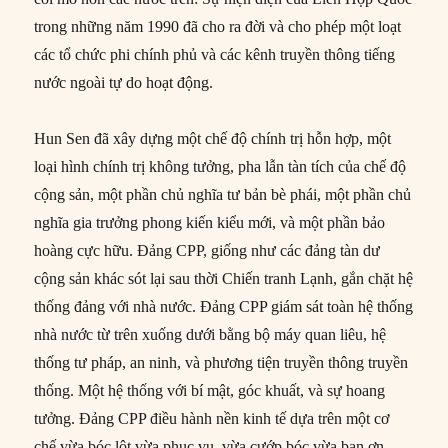
trong những năm 1990 đã cho ra đời và cho phép một loạt
các tổ chức phi chính phủ và các kênh truyền thông tiếng
nước ngoài tự do hoạt động.
Hun Sen đã xây dựng một chế độ chính trị hỗn hợp, một
loại hình chính trị không tưởng, pha lẫn tàn tích của chế độ
cộng sản, một phần chủ nghĩa tư bản bè phái, một phần chủ
nghĩa gia trưởng phong kiến kiểu mới, và một phần bảo
hoàng cực hữu. Đảng CPP, giống như các đảng tàn dư
cộng sản khác sót lại sau thời Chiến tranh Lạnh, gắn chặt hệ
thống đảng với nhà nước. Đảng CPP giám sát toàn hệ thống
nhà nước từ trên xuống dưới bằng bộ máy quan liêu, hệ
thống tư pháp, an ninh, và phương tiện truyền thông truyền
thống. Một hệ thống với bí mật, góc khuất, và sự hoang
tưởng. Đảng CPP điều hành nền kinh tế dựa trên một cơ
chế vừa bóc lột vừa phục vụ, vừa cướp bóc vừa ban ơn.