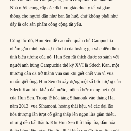
Nhà nước cung cấp các dịch vụ giáo dục, y tế, và giao
thông cho người dân như ban ân huệ, chứ không phải như
đây là các sản phẩm công cộng tất yếu.
Cùng lúc đó, Hun Sen đề cao nền quân chủ Campuchia
nhằm gắn mình vào sự thần bí của hoàng gia và chiếm lĩnh
tính biểu tượng của nó. Hun Sen rất thích được so sánh với
người anh hùng Campuchia thế kỷ XVI là Sdech Kan, một
thường dân đã trở thành vua sau khi giết chết vua vì vua
muốn giết ông; Hun Sen đã xây dựng một số bức tượng của
Sdech Kan trên khắp đất nước, một số bức mang nét mặt
của Hun Sen. Trong lễ hỏa táng Sihanouk vào tháng Hai
năm 2013, vua Sihamoni, hoàng thái hậu, và các đại lão
hòa thượng lần lượt cố gắng thắp lên ngọn lửa giàn thiêu,
nhưng đều bất thành. Khi Hun Sen thử thắp lửa, dàn hỏa
thiêu bùng lên ngay lập tức. Phát biểu sau đó, Hun Sen nói