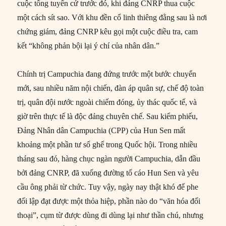
cuộc tổng tuyển cử trước đó, khi đảng CNRP thua cuộc
một cách sít sao. Với khu đền cổ linh thiêng đằng sau là nơi
chứng giám, đảng CNRP kêu gọi một cuộc điều tra, cam
kết “không phản bội lại ý chí của nhân dân.”
Chính trị Campuchia đang đứng trước một bước chuyển
mới, sau nhiều năm nội chiến, đàn áp quân sự, chế độ toàn
trị, quân đội nước ngoài chiếm đóng, ủy thác quốc tế, và
giờ trên thực tế là độc đảng chuyên chế. Sau kiểm phiếu,
Đảng Nhân dân Campuchia (CPP) của Hun Sen mất
khoảng một phần tư số ghế trong Quốc hội. Trong nhiều
tháng sau đó, hàng chục ngàn người Campuchia, dẫn đầu
bởi đảng CNRP, đã xuống đường tố cáo Hun Sen và yêu
cầu ông phải từ chức. Tuy vậy, ngày nay thật khó để phe
đối lập đạt được một thỏa hiệp, phần nào do “văn hóa đối
thoại”, cụm từ được dùng đi dùng lại như thần chú, nhưng