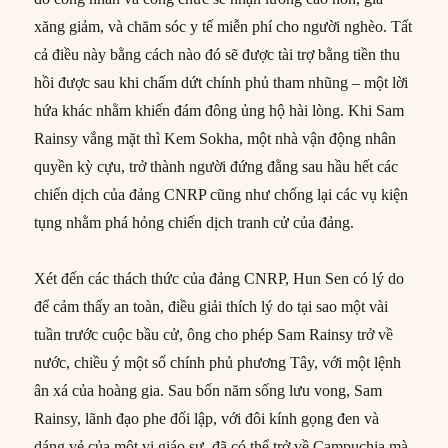
xăng giảm, và chăm sóc y tế miễn phí cho người nghèo. Tất
cả điều này bằng cách nào đó sẽ được tài trợ bằng tiền thu
hồi được sau khi chấm dứt chính phủ tham nhũng – một lời
hứa khác nhằm khiến đám đông ủng hộ hài lòng. Khi Sam
Rainsy vắng mặt thì Kem Sokha, một nhà vận động nhân
quyền kỳ cựu, trở thành người đứng đằng sau hầu hết các
chiến dịch của đảng CNRP cũng như chống lại các vụ kiện
tụng nhằm phá hỏng chiến dịch tranh cử của đảng.
Xét đến các thách thức của đảng CNRP, Hun Sen có lý do
để cảm thấy an toàn, điều giải thích lý do tại sao một vài
tuần trước cuộc bầu cử, ông cho phép Sam Rainsy trở về
nước, chiều ý một số chính phủ phương Tây, với một lệnh
ân xá của hoàng gia. Sau bốn năm sống lưu vong, Sam
Rainsy, lãnh đạo phe đối lập, với đôi kính gọng đen và
dáng vẻ của một vị giáo sư, đã có thể trở về Campuchia mà