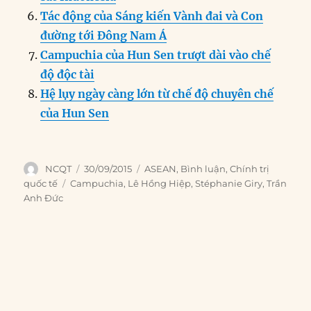
Tác động của Sáng kiến Vành đai và Con
đường tới Đông Nam Á
Campuchia của Hun Sen trượt dài vào chế
độ độc tài
Hệ lụy ngày càng lớn từ chế độ chuyên chế
của Hun Sen
Author
Posted
Categories
NCQT
30/09/2015
ASEAN
,
Bình luận
,
Chính trị
on
Tags
quốc tế
Campuchia
,
Lê Hồng Hiệp
,
Stéphanie Giry
,
Trần
Anh Đức