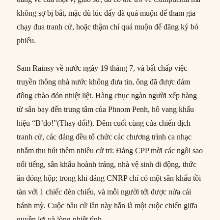
không sợ bị bắt, mặc dù lúc đấy đã quá muộn để tham gia
chạy đua tranh cử, hoặc thậm chí quá muộn để đăng ký bỏ
phiếu.
Sam Rainsy về nước ngày 19 tháng 7, và bất chấp việc
truyền thông nhà nước không đưa tin, ông đã được đám
đông chào đón nhiệt liệt. Hàng chục ngàn người xếp hàng
từ sân bay đến trung tâm của Phnom Penh, hô vang khẩu
hiệu “B’do!”(Thay đổi!). Đêm cuối cùng của chiến dịch
tranh cử, các đảng đều tổ chức các chương trình ca nhạc
nhằm thu hút thêm nhiều cử tri: Đảng CPP mời các ngôi sao
nổi tiếng, sân khấu hoành tráng, nhà vệ sinh di động, thức
ăn đóng hộp; trong khi đảng CNRP chỉ có một sân khấu tồi
tàn với 1 chiếc đèn chiếu, và mỗi người tới được nửa cái
bánh mỳ. Cuộc bầu cử lần này hẳn là một cuộc chiến giữa
quyền lợi và lòng nhiệt tình.