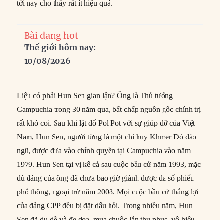
tới nay cho thấy rất ít hiệu quả.
Bài đang hot
Thế giới hôm nay:
10/08/2026
Liệu có phải Hun Sen gian lận? Ông là Thủ tướng
Campuchia trong 30 năm qua, bất chấp nguồn gốc chính trị
rất khó coi. Sau khi lật đổ Pol Pot với sự giúp đỡ của Việt
Nam, Hun Sen, người từng là một chỉ huy Khmer Đỏ đào
ngũ, được đưa vào chính quyền tại Campuchia vào năm
1979. Hun Sen tại vị kể cả sau cuộc bầu cử năm 1993, mặc
dù đảng của ông đã chưa bao giờ giành được đa số phiếu
phổ thông, ngoại trừ năm 2008. Mọi cuộc bầu cử thắng lợi
của đảng CPP đều bị đặt dấu hỏi. Trong nhiều năm, Hun
Sen đã dụ dỗ và đe dọa, mua chuộc lẫn thu phục, vô hiệu