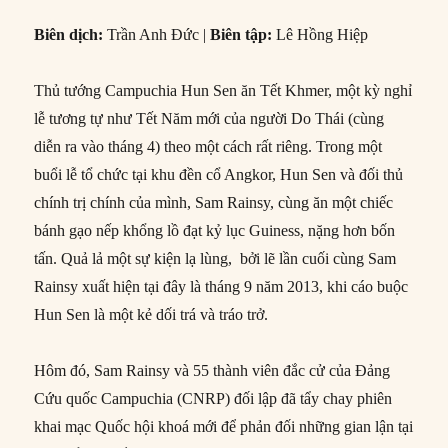
Biên dịch:
Trần Anh Đức |
Biên tập:
Lê Hồng Hiệp
Thủ tướng Campuchia Hun Sen ăn Tết Khmer, một kỳ nghỉ
lễ tương tự như Tết Năm mới của người Do Thái (cùng
diễn ra vào tháng 4) theo một cách rất riêng. Trong một
buổi lễ tổ chức tại khu đền cổ Angkor, Hun Sen và đối thủ
chính trị chính của mình, Sam Rainsy, cùng ăn một chiếc
bánh gạo nếp khổng lồ đạt kỷ lục Guiness, nặng hơn bốn
tấn. Quả lả một sự kiện lạ lùng, bởi lẽ lần cuối cùng Sam
Rainsy xuất hiện tại đây là tháng 9 năm 2013, khi cáo buộc
Hun Sen là một kẻ dối trá và tráo trở.
Hôm đó, Sam Rainsy và 55 thành viên đắc cử của Đảng
Cứu quốc Campuchia (CNRP) đối lập đã tẩy chay phiên
khai mạc Quốc hội khoá mới để phản đối những gian lận tại