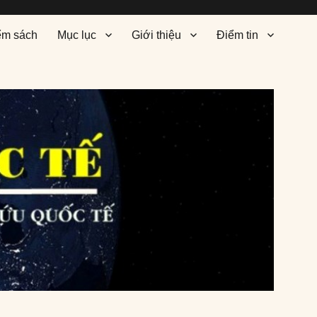
ểm sách
Mục lục
Giới thiệu
Điểm tin