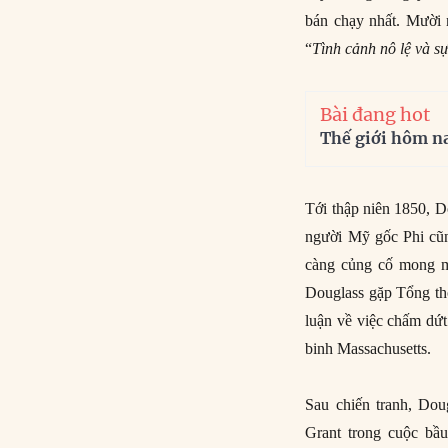
bán chạy nhất. Mười n
“
Tình cảnh nô lệ và sự
Bài đang hot
Thế giới hôm n
Tới thập niên 1850, D
người Mỹ gốc Phi cũn
càng củng cố mong mu
Douglass gặp Tổng th
luận về việc chấm dứt
binh Massachusetts.
Sau chiến tranh, Dou
Grant trong cuộc bầ