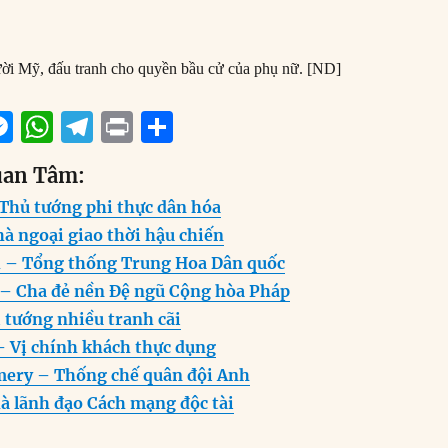
ời Mỹ, đấu tranh cho quyền bầu cử của phụ nữ. [ND]
M
W
T
P
S
m
e
h
el
ri
h
uan Tâm:
i
ss
at
e
n
a
 Thủ tướng phi thực dân hóa
e
s
g
t
re
à ngoại giao thời hậu chiến
n
A
r
h – Tổng thống Trung Hoa Dân quốc
g
p
a
e – Cha đẻ nền Đệ ngũ Cộng hòa Pháp
er
p
m
 tướng nhiều tranh cãi
– Vị chính khách thực dụng
ery – Thống chế quân đội Anh
à lãnh đạo Cách mạng độc tài