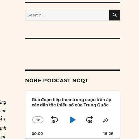
SEARCH
Search
for:
NGHE PODCAST NCQT
Audio
Player
Giai đoạn tiếp theo trong cuộc trấn áp
ùng
các dân tộc thiểu số của Trung Quốc
 tuệ
Âu,
1
X
SKIP
PLAY
JUMP
CHANGE
SHARE
PLAYBACK
THIS
ranh
BACKWARD
PAUSE
FORWARD
00:00
RATE
16:25
EPISODE
các