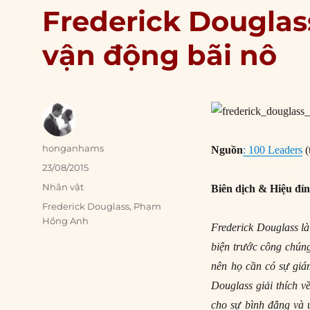
Frederick Douglass
vận động bãi nô
Author
honganhams
Nguồn
: 100 Leaders
(
Posted
23/08/2015
on
Categories
Nhân vật
Biên dịch & Hiệu đí
Tags
Frederick Douglass
,
Phạm
Hồng Anh
Frederick Douglass l
biện trước công chúng
nên họ cần có sự giá
Douglass giải thích v
cho sự bình đẳng và 