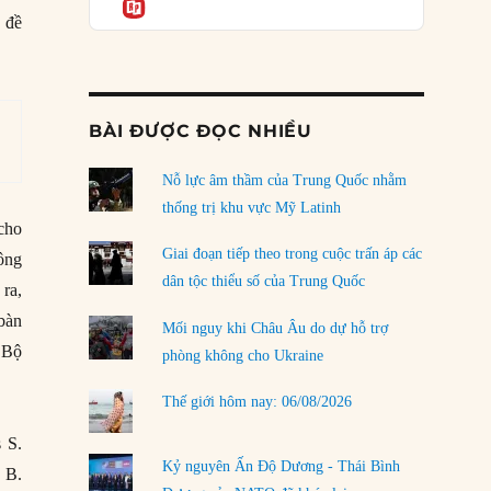
Informatio
04/08/2026
 đề
Điểm mù chiến lược của Trump tại Thái Bình
Dương
03/08/2026
BÀI ĐƯỢC ĐỌC NHIỀU
Đặt cược vào thất bại: Các quỹ đầu tư mạo
hiểm quốc gia và khía cạnh chính trị của vốn
rủi ro
Nỗ lực âm thầm của Trung Quốc nhằm
02/08/2026
thống trị khu vực Mỹ Latinh
cho
Làm thế nào để kết thúc Chiến tranh Iran?
Giai đoạn tiếp theo trong cuộc trấn áp các
ông
01/08/2026
dân tộc thiểu số của Trung Quốc
ra,
Chiến lược kế tiếp của Bắc Kinh ở Biển Đông
bàn
Mối nguy khi Châu Âu do dự hỗ trợ
31/07/2026
 Bộ
phòng không cho Ukraine
Trật tự thế giới mới: Các nước nhỏ sẽ luôn
Thế giới hôm nay: 06/08/2026
phải chịu đựng?
30/07/2026
 S.
Kỷ nguyên Ấn Độ Dương - Thái Bình
 B.
LOAD MORE