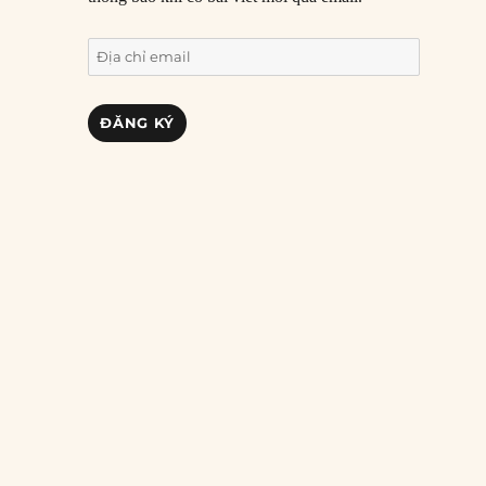
Địa
chỉ
email
ĐĂNG KÝ