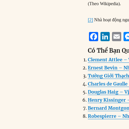
(Theo Wikipedia).
[2]
Nhà hoạt động ngư
F
Li
E
a
n
Có Thể Bạn Q
c
k
a
Clement Attlee –
e
e
l
Ernest Bevin – Nh
b
d
Tưởng Giới Thạc
o
I
Charles de Gaull
o
n
Douglas Haig – Vị
k
Henry Kissinger 
Bernard Montgom
Robespierre – Nh