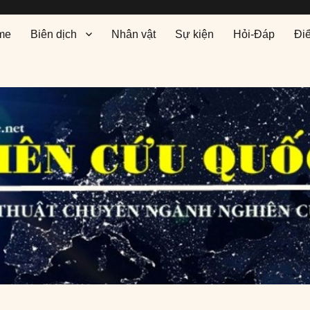
me
Biên dịch
Nhân vật
Sự kiện
Hỏi-Đáp
Đi