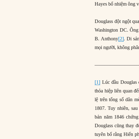
Hayes bổ nhiệm ông và
Douglass đột ngột qua
Washington DC. Ông đ
B. Anthony
[2]
. Di sả
mọi người, không phân
—————————
[1]
Lúc đầu Douglas đ
thỏa hiệp liên quan đ
lệ trên tổng số dân 
1807. Tuy nhiên, sa
bản năm 1846 chứng 
Douglass cũng thay đ
tuyên bố rằng Hiến ph