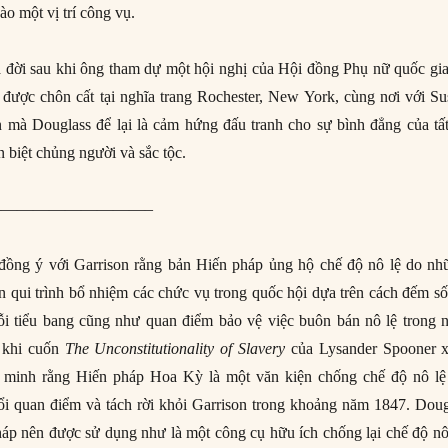
o một vị trí công vụ.
 đời sau khi ông tham dự một hội nghị của Hội đồng Phụ nữ quốc gia
ược chôn cất tại nghĩa trang Rochester, New York, cùng nơi với Su
n mà Douglass để lại là cảm hứng đấu tranh cho sự bình đẳng của tấ
 biệt chủng người và sắc tộc.
—————————–
ồng ý với Garrison rằng bản Hiến pháp ủng hộ chế độ nô lệ do nh
ến qui trình bổ nhiệm các chức vụ trong quốc hội dựa trên cách đếm s
mỗi tiểu bang cũng như quan điểm bảo vệ việc buôn bán nô lệ trong 
u khi cuốn
The Unconstitutionality of Slavery
của Lysander Spooner x
minh rằng Hiến pháp Hoa Kỳ là một văn kiện chống chế độ nô lệ 
ổi quan điểm và tách rời khỏi Garrison trong khoảng năm 1847. Doug
áp nên được sử dụng như là một công cụ hữu ích chống lại chế độ nô