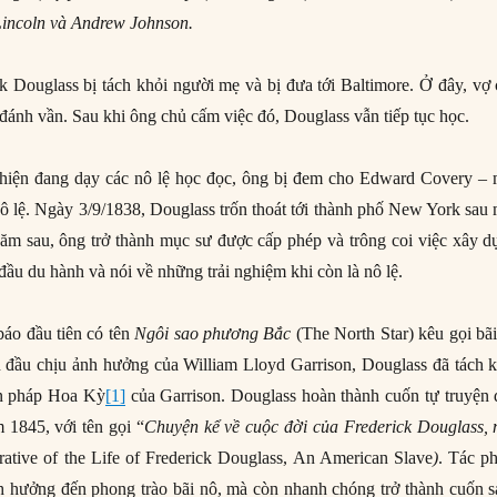
incoln và Andrew Johnson.
k Douglass bị tách khỏi người mẹ và bị đưa tới Baltimore. Ở đây, vợ
đánh vần. Sau khi ông chủ cấm việc đó, Douglass vẫn tiếp tục học.
 hiện đang dạy các nô lệ học đọc, ông bị đem cho Edward Covery – 
nô lệ. Ngày 3/9/1838, Douglass trốn thoát tới thành phố New York sau
 năm sau, ông trở thành mục sư được cấp phép và trông coi việc xây 
đầu du hành và nói về những trải nghiệm khi còn là nô lệ.
báo đầu tiên có tên
Ngôi sao phương Bắc
(The North Star) kêu gọi bã
 đầu chịu ảnh hưởng của William Lloyd Garrison, Douglass đã tách k
ến pháp Hoa Kỳ
[1]
của Garrison. Douglass hoàn thành cuốn tự truyện 
 1845, với tên gọi “
Chuyện kể về cuộc đời của Frederick Douglass, 
rative of the Life of Frederick Douglass, An American Slave
)
. Tác p
h hưởng đến phong trào bãi nô, mà còn nhanh chóng trở thành cuốn s