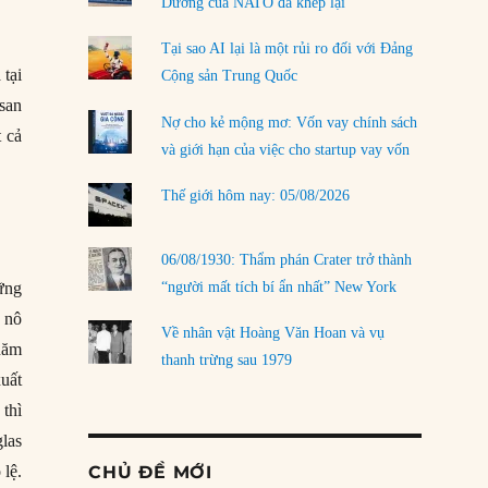
Dương của NATO đã khép lại
Tại sao AI lại là một rủi ro đối với Đảng
 tại
Cộng sản Trung Quốc
san
Nợ cho kẻ mộng mơ: Vốn vay chính sách
t cả
và giới hạn của việc cho startup vay vốn
Thế giới hôm nay: 05/08/2026
06/08/1930: Thẩm phán Crater trở thành
“người mất tích bí ẩn nhất” New York
ững
ố nô
Về nhân vật Hoàng Văn Hoan và vụ
năm
thanh trừng sau 1979
uất
thì
las
CHỦ ĐỀ MỚI
 lệ.