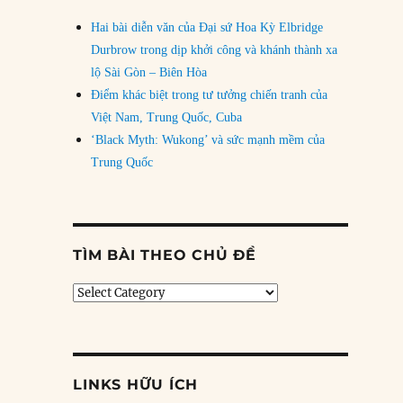
Hai bài diễn văn của Đại sứ Hoa Kỳ Elbridge
Durbrow trong dịp khởi công và khánh thành xa
lộ Sài Gòn – Biên Hòa
Điểm khác biệt trong tư tưởng chiến tranh của
Việt Nam, Trung Quốc, Cuba
‘Black Myth: Wukong’ và sức mạnh mềm của
Trung Quốc
TÌM BÀI THEO CHỦ ĐỀ
Tìm
bài
theo
chủ
đề
LINKS HỮU ÍCH