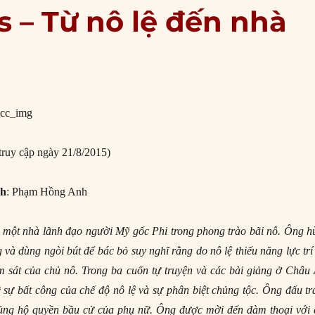
 – Từ nô lệ đến nhà
truy cập ngày 21/8/2015)
nh
: Phạm Hồng Anh
à một nhà lãnh đạo người Mỹ gốc Phi trong phong trào bãi nô. Ông h
 và dùng ngòi bút để bác bỏ suy nghĩ rằng do nô lệ thiếu năng lực trí
m sát của chủ nô. Trong ba cuốn tự truyện và các bài giảng ở Châu 
ề sự bất công của chế độ nô lệ và sự phân biệt chủng tộc. Ông đấu t
ủng hộ quyền bầu cử của phụ nữ. Ông được mời đến đàm thoại với 