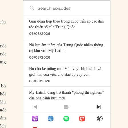
Search
Episodes
Giai đoạn tiếp theo trong cuộc trấn áp các dân
 của
tộc thiểu số của Trung Quốc
06/08/2026
Nỗ lực âm thầm của Trung Quốc nhằm thống
một
trị khu vực Mỹ Latinh
 một
06/08/2026
dựng
Nợ cho kẻ mộng mơ: Vốn vay chính sách và
giới hạn của việc cho startup vay vốn
05/08/2026
i bỏ
Mỹ Latinh đang trở thành “phòng thí nghiệm”
hỏi
của phe cánh hữu mới
đầu
04/08/2026
PREVIOUS
SHOW
NEXT
một
EPISODE
EPISODES
EPISODE
Tại sao Trung Quốc phủ nhận cuộc gặp với
Show
hẩm
LIST
Ngoại trưởng Nhật Bản?
Podcast
ách