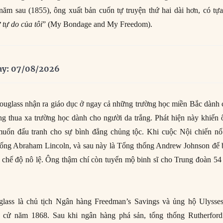
ăm sau (1855), ông xuất bản cuốn tự truyện thứ hai dài hơn, có tựa
 tự do của tôi
” (My Bondage and My Freedom).
ay: 07/08/2026
ouglass nhận ra giáo dục ở ngay cả những trường học miền Bắc dành 
g thua xa trường học dành cho người da trắng. Phát hiện này khiến 
ốn đấu tranh cho sự bình đẳng chủng tộc. Khi cuộc Nội chiến nổ 
ống Abraham Lincoln, và sau này là Tổng thống Andrew Johnson để 
 chế độ nô lệ. Ông thậm chí còn tuyển mộ binh sĩ cho Trung đoàn 54
glass là chủ tịch Ngân hàng Freedman’s Savings và ủng hộ Ulysses
u cử năm 1868. Sau khi ngân hàng phá sản, tổng thống Rutherford