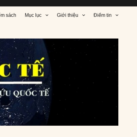
ểm sách
Mục lục
Giới thiệu
Điểm tin