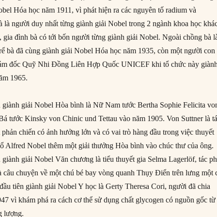
obel Hóa học năm 1911, vì phát hiện ra các nguyên tố radium và
 là người duy nhất từng giành giải Nobel trong 2 ngành khoa học khá
 gia đình bà có tới bốn người từng giành giải Nobel. Ngoài chồng bà l
n rể bà đã cùng giành giải Nobel Hóa học năm 1935, còn một người con 
giám đốc Quỹ Nhi Đồng Liên Hợp Quốc UNICEF khi tổ chức này giàn
năm 1965.
 giành giải Nobel Hòa bình là Nữ Nam tước Bertha Sophie Felicita vo
Bá tước Kinsky von Chinic und Tettau vào năm 1905. Von Suttner là t
t phản chiến có ảnh hưởng lớn và có vai trò hàng đầu trong việc thuyết
ổ Alfred Nobel thêm một giải thưởng Hòa bình vào chúc thư của ông.
 giành giải Nobel Văn chương là tiểu thuyết gia Selma Lagerlöf, tác p
 là câu chuyện về một chú bé bay vòng quanh Thụy Điển trên lưng một 
ầu tiên giành giải Nobel Y học là Gerty Theresa Cori, người đã chia
947 vì khám phá ra cách cơ thể sử dụng chất glycogen có nguồn gốc từ
 lượng.