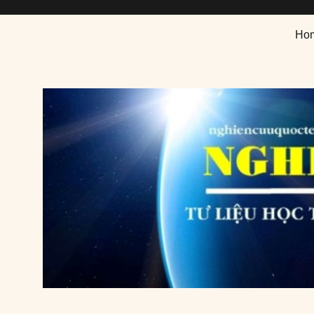
Nghiên cứu quốc tế
Tư liệu học thuật chuyên ngành nghiên cứu quốc tế
Ho