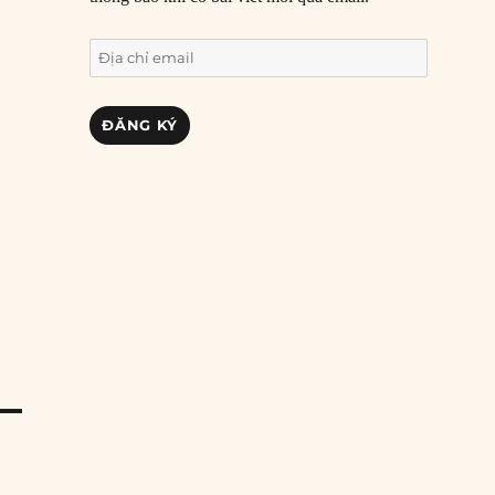
Địa
chỉ
email
ĐĂNG KÝ