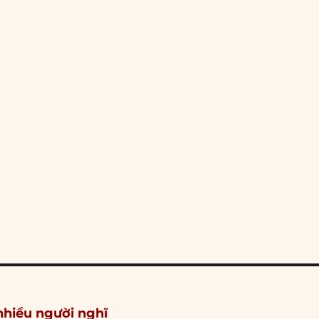
nhiều người nghĩ