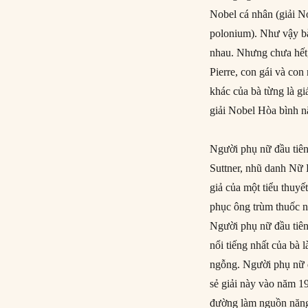
Nobel cá nhân (giải N
polonium). Như vậy bà
nhau. Nhưng chưa hết,
Pierre, con gái và co
khác của bà từng là 
giải Nobel Hòa bình 
Người phụ nữ đầu tiên
Suttner, nhũ danh Nữ 
giả của một tiểu thuyế
phục ông trùm thuốc n
Người phụ nữ đầu tiên
nổi tiếng nhất của bà
ngỗng. Người phụ nữ đ
sẻ giải này vào năm 1
đường làm nguồn năng