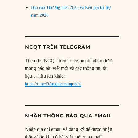
Báo cáo Thường niên 2025 và Kêu gọi tài trợ
năm 2026
NCQT TRÊN TELEGRAM
Theo dõi NCQT trên Telegram để nhận được
thông báo bài viết mới và các thông tin, tài
liệu… hữu ích khác:
https://t.me/DAnghiencuuquocte
NHẬN THÔNG BÁO QUA EMAIL
Nhập địa chỉ email và đăng ký để được nhận
thông báo khi có bài viết mới qua email.