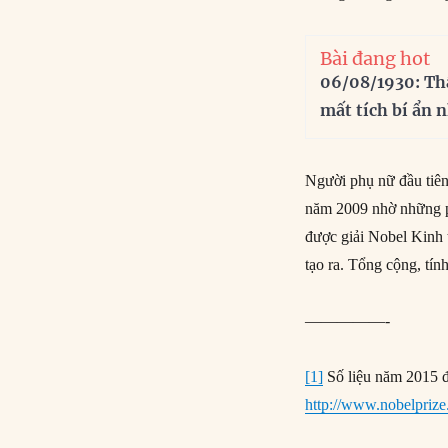
Bài đang hot
06/08/1930: Th
mất tích bí ẩn 
Người phụ nữ đầu tiên
năm 2009 nhờ những ph
được giải Nobel Kinh 
tạo ra. Tổng cộng, tí
—————-
[1]
Số liệu năm 2015 đư
http://www.nobelprize