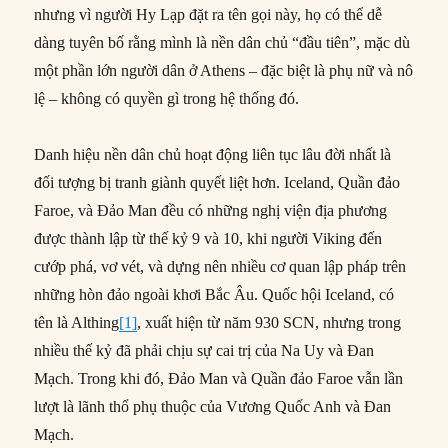
nhưng vì người Hy Lạp đặt ra tên gọi này, họ có thể dễ
dàng tuyên bố rằng mình là nền dân chủ “đầu tiên”, mặc dù
một phần lớn người dân ở Athens – đặc biệt là phụ nữ và nô
lệ – không có quyền gì trong hệ thống đó.
Danh hiệu nền dân chủ hoạt động liên tục lâu đời nhất là
đối tượng bị tranh giành quyết liệt hơn. Iceland, Quần đảo
Faroe, và Đảo Man đều có những nghị viện địa phương
được thành lập từ thế kỷ 9 và 10, khi người Viking đến
cướp phá, vơ vét, và dựng nên nhiều cơ quan lập pháp trên
những hòn đảo ngoài khơi Bắc Âu. Quốc hội Iceland, có
tên là Althing
[1]
, xuất hiện từ năm 930 SCN, nhưng trong
nhiều thế kỷ đã phải chịu sự cai trị của Na Uy và Đan
Mạch. Trong khi đó, Đảo Man và Quần đảo Faroe vẫn lần
lượt là lãnh thổ phụ thuộc của Vương Quốc Anh và Đan
Mạch.