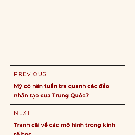
Post
PREVIOUS
navigation
Previous
Mỹ có nên tuần tra quanh các đảo
post:
nhân tạo của Trung Quốc?
NEXT
Next
Tranh cãi về các mô hình trong kinh
post:
tế học