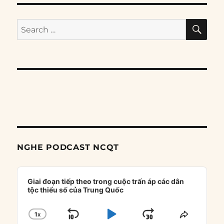
SE
Search
for:
NGHE PODCAST NCQT
Audio
Player
Giai đoạn tiếp theo trong cuộc trấn áp các dân
tộc thiểu số của Trung Quốc
1
X
SKIP
PLAY
JUMP
CHANGE
SHARE