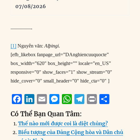
07/08/2026
————-
[1]
Nguyên văn:
Alþingi
.
[efb_likebox fanpage_url=”DAnghiencuuquocte”
box_width=”620″ box_height=”” locale=”en_US”
responsive=”0″ show_faces=”1″ show_stream=”0″
hide_cover=”0″ small_header=”0″ hide_cta=”0″ ]
F
Li
E
M
W
T
P
S
a
n
m
e
h
el
ri
h
Có Thể Bạn Quan Tâm:
c
k
ai
ss
at
e
n
a
Thế nào mới được coi là diệt chủng?
e
e
l
e
s
g
t
re
Biểu tượng của Đảng Cộng hòa và Dân chủ
b
d
n
A
r