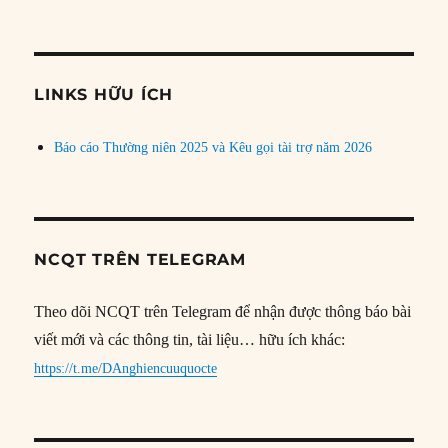
bài
theo
chủ
đề
LINKS HỮU ÍCH
Báo cáo Thường niên 2025 và Kêu gọi tài trợ năm 2026
NCQT TRÊN TELEGRAM
Theo dõi NCQT trên Telegram để nhận được thông báo bài
viết mới và các thông tin, tài liệu… hữu ích khác:
https://t.me/DAnghiencuuquocte