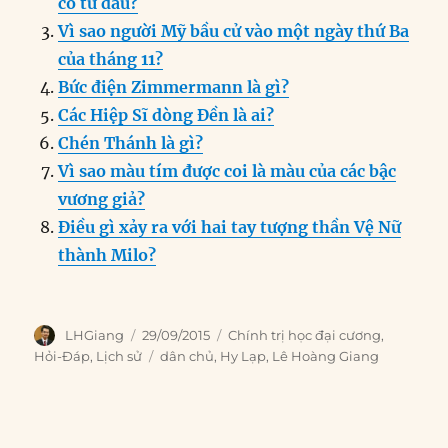
có từ đâu?
o
I
g
p
a
Vì sao người Mỹ bầu cử vào một ngày thứ Ba
o
n
er
p
m
của tháng 11?
k
Bức điện Zimmermann là gì?
Các Hiệp Sĩ dòng Đền là ai?
Chén Thánh là gì?
Vì sao màu tím được coi là màu của các bậc
vương giả?
Điều gì xảy ra với hai tay tượng thần Vệ Nữ
thành Milo?
Author
Posted
Categories
LHGiang
29/09/2015
Chính trị học đại cương
,
on
Tags
Hỏi-Đáp
,
Lịch sử
dân chủ
,
Hy Lạp
,
Lê Hoàng Giang