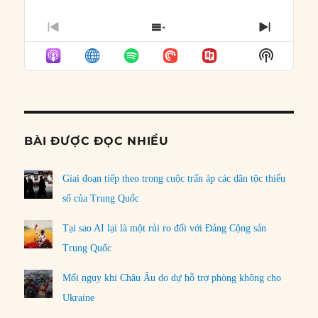
PREVIOUS
SHOW
NEXT
EPISODE
EPISODES
EPISO
Show
LIST
Podcast
Informat
BÀI ĐƯỢC ĐỌC NHIỀU
Giai đoạn tiếp theo trong cuộc trấn áp các dân tộc thiểu
số của Trung Quốc
Tại sao AI lại là một rủi ro đối với Đảng Cộng sản
Trung Quốc
Mối nguy khi Châu Âu do dự hỗ trợ phòng không cho
Ukraine