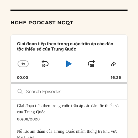
NGHE PODCAST NCQT
Audio
Player
Giai đoạn tiếp theo trong cuộc trấn áp các dân
tộc thiểu số của Trung Quốc
1
X
SKIP
PLAY
JUMP
CHANGE
SHARE
PLAYBACK
THIS
BACKWARD
PAUSE
FORWARD
00:00
RATE
16:25
EPISOD
Search
Episodes
Giai đoạn tiếp theo trong cuộc trấn áp các dân tộc thiểu số
của Trung Quốc
06/08/2026
Nỗ lực âm thầm của Trung Quốc nhằm thống trị khu vực
Mỹ Latinh