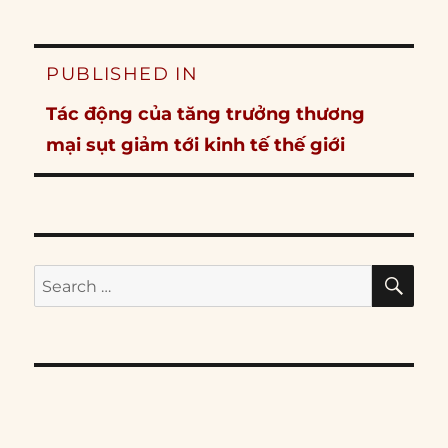
Post
PUBLISHED IN
navigation
Tác động của tăng trưởng thương
mại sụt giảm tới kinh tế thế giới
SE
Search
for: