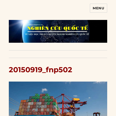
MENU
Nghiên cứu quốc tế
20150919_fnp502