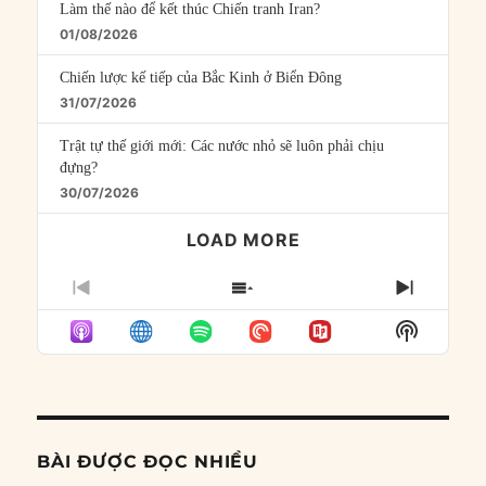
Làm thế nào để kết thúc Chiến tranh Iran?
01/08/2026
Chiến lược kế tiếp của Bắc Kinh ở Biển Đông
31/07/2026
Trật tự thế giới mới: Các nước nhỏ sẽ luôn phải chịu
đựng?
30/07/2026
LOAD MORE
PREVIOUS
SHOW
NEXT
EPISODE
EPISODES
EPISO
Show
LIST
Podcast
Informat
BÀI ĐƯỢC ĐỌC NHIỀU