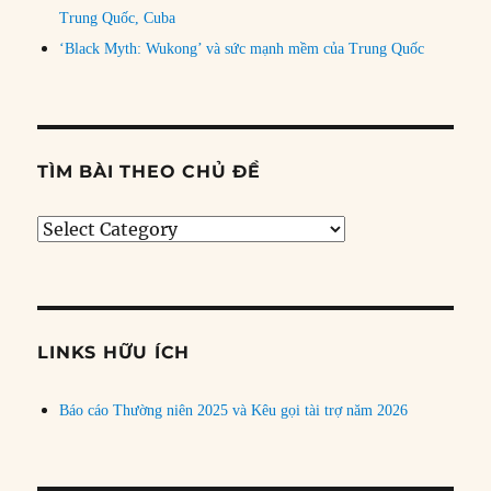
Trung Quốc, Cuba
‘Black Myth: Wukong’ và sức mạnh mềm của Trung Quốc
TÌM BÀI THEO CHỦ ĐỀ
Tìm
bài
theo
chủ
đề
LINKS HỮU ÍCH
Báo cáo Thường niên 2025 và Kêu gọi tài trợ năm 2026