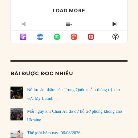
LOAD MORE
PREVIOUS
SHOW
NEXT
EPISODE
EPISODES
EPISO
Show
LIST
Podcast
Informat
BÀI ĐƯỢC ĐỌC NHIỀU
Nỗ lực âm thầm của Trung Quốc nhằm thống trị khu
vực Mỹ Latinh
Mối nguy khi Châu Âu do dự hỗ trợ phòng không cho
Ukraine
Thế giới hôm nay: 06/08/2026