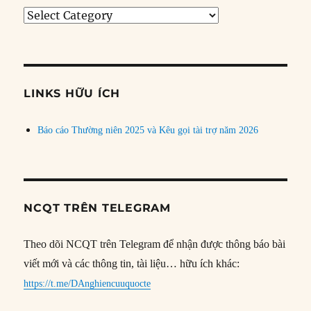
Tìm
bài
theo
chủ
đề
LINKS HỮU ÍCH
Báo cáo Thường niên 2025 và Kêu gọi tài trợ năm 2026
NCQT TRÊN TELEGRAM
Theo dõi NCQT trên Telegram để nhận được thông báo bài
viết mới và các thông tin, tài liệu… hữu ích khác:
https://t.me/DAnghiencuuquocte