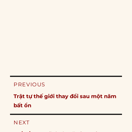
Post
PREVIOUS
navigation
Previous
Trật tự thế giới thay đổi sau một năm
post:
bất ổn
NEXT