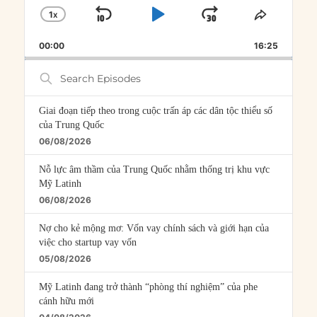
1
X
SKIP
PLAY
JUMP
CHANGE
SHARE
PLAYBACK
THIS
BACKWARD
PAUSE
FORWARD
00:00
RATE
16:25
EPISOD
Search
Episodes
Giai đoạn tiếp theo trong cuộc trấn áp các dân tộc thiểu số
của Trung Quốc
06/08/2026
Nỗ lực âm thầm của Trung Quốc nhằm thống trị khu vực
Mỹ Latinh
06/08/2026
Nợ cho kẻ mộng mơ: Vốn vay chính sách và giới hạn của
việc cho startup vay vốn
05/08/2026
Mỹ Latinh đang trở thành “phòng thí nghiệm” của phe
cánh hữu mới