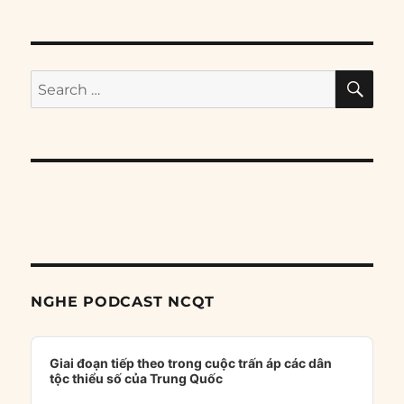
SE
Search
for:
NGHE PODCAST NCQT
Audio
Player
Giai đoạn tiếp theo trong cuộc trấn áp các dân
tộc thiểu số của Trung Quốc