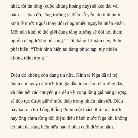
nhất, tôi tin rằng (cuộc khủng hoảng này) sẽ kéo dài vài
năm… . Sau đó, tăng trưởng là điều tất yếu, do tình hình
kinh tế nước ngoài thay đổi cùng nhiều nguyên nhân khác.
Một nền kinh tế thế giới đang tăng trưởng sẽ đòi hỏi thêm
nguồn năng lượng bổ sung.” Tới tháng 12 năm nay, Putin
phát biểu: “Tình hình hiện tại đang phức tạp, tuy nhiên
không trầm trọng.”
Điều đó không còn đáng tin nữa. Kinh tế Nga đã trì trệ
thậm chí ngay cả trước khi giá dầu toàn cầu rơi xuống đáy,
và hầu hết các chuyên gia đều kỳ vọng rằng giá năng lượng
sẽ tiếp tục được giữ ở mức thấp trong nhiều năm tới. Điều
này tạo ra cho Tổng thống Putin một thách thức mà trước
nay ông chưa từng đối diện: điều hành nước Nga khi không
có một tia sáng hiện hữu nào ở phía cuối đường hầm.