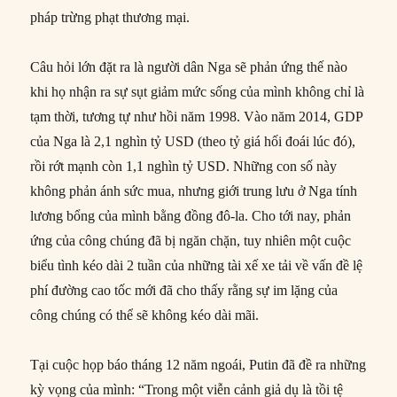
pháp trừng phạt thương mại.
Câu hỏi lớn đặt ra là người dân Nga sẽ phản ứng thế nào
khi họ nhận ra sự sụt giảm mức sống của mình không chỉ là
tạm thời, tương tự như hồi năm 1998. Vào năm 2014, GDP
của Nga là 2,1 nghìn tỷ USD (theo tỷ giá hối đoái lúc đó),
rồi rớt mạnh còn 1,1 nghìn tỷ USD. Những con số này
không phản ánh sức mua, nhưng giới trung lưu ở Nga tính
lương bổng của mình bằng đồng đô-la. Cho tới nay, phản
ứng của công chúng đã bị ngăn chặn, tuy nhiên một cuộc
biểu tình kéo dài 2 tuần của những tài xế xe tải về vấn đề lệ
phí đường cao tốc mới đã cho thấy rằng sự im lặng của
công chúng có thể sẽ không kéo dài mãi.
Tại cuộc họp báo tháng 12 năm ngoái, Putin đã đề ra những
kỳ vọng của mình: “Trong một viễn cảnh giả dụ là tồi tệ