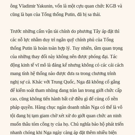
ông Vladimir Yakunin, vốn là một cựu quan chức KGB và
cũng là bạn của Tổng thống Putin, đã bị sa thải.
Trước những cấm vận tài chính do phương Tây áp đặt thì
các nỗ lực nhằm duy trì ngân quỹ chính phủ của Tổng
thống Putin là hoàn toàn hợp lý. Tuy nhiên, tầm quan trọng
của những thay đổi này không nên được phóng đại. Tác
động kinh tế vĩ mô là đáng kể nhưng không có các cải cách
mang tính hệ thống nào được đưa ra trong chương trình
nghị sự cả. Khác với Trung Quốc, Nga đã không cố gắng
để kiểm soát tham nhũng đang tràn lan trong giới chức cấp
cao, cũng không tiến hành bất cứ điều gì để củng cố nền
pháp quyền. Hàng chục ngàn doanh nhân Nga có thể là vô
tội đang bị tạm giam chờ xét xử do giới quan chức an ninh
muốn thâu tóm công ty của họ. Chủ nghĩa bảo hộ phát triển
nhanh chóng khi Nga ngày càng áp đặt thêm nhiều biện