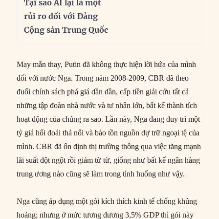
Tại sao AI lại là một
rủi ro đối với Đảng
Cộng sản Trung Quốc
May mắn thay, Putin đã không thực hiện lời hứa của mình
đối với nước Nga. Trong năm 2008-2009, CBR đã theo
đuổi chính sách phá giá dần dần, cấp tiền giải cứu tất cả
những tập đoàn nhà nước và tư nhân lớn, bất kể thành tích
hoạt động của chúng ra sao. Lần này, Nga đang duy trì một
tỷ giá hối đoái thả nổi và bảo tồn nguồn dự trữ ngoại tệ của
mình. CBR đã ổn định thị trường thông qua việc tăng mạnh
lãi suất đột ngột rồi giảm từ từ, giống như bất kể ngân hàng
trung ương nào cũng sẽ làm trong tình huống như vậy.
Nga cũng áp dụng một gói kích thích kinh tế chống khủng
hoảng; nhưng ở mức tương đương 3,5% GDP thì gói này