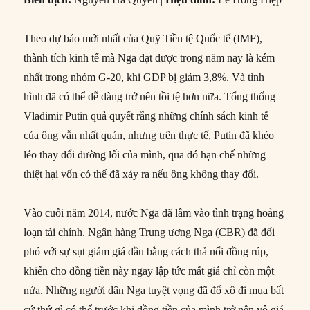
Theo dự báo mới nhất của Quỹ Tiền tệ Quốc tế (IMF),
thành tích kinh tế mà Nga đạt được trong năm nay là kém
nhất trong nhóm G-20, khi GDP bị giảm 3,8%. Và tình
hình đã có thể dễ dàng trở nên tồi tệ hơn nữa. Tổng thống
Vladimir Putin quả quyết rằng những chính sách kinh tế
của ông vẫn nhất quán, nhưng trên thực tế, Putin đã khéo
léo thay đổi đường lối của mình, qua đó hạn chế những
thiệt hại vốn có thể đã xảy ra nếu ông không thay đổi.
Vào cuối năm 2014, nước Nga đã lâm vào tình trạng hoảng
loạn tài chính. Ngân hàng Trung ương Nga (CBR) đã đối
phó với sự sụt giảm giá dầu bằng cách thả nổi đồng rúp,
khiến cho đồng tiền này ngay lập tức mất giá chỉ còn một
nửa. Những người dân Nga tuyệt vọng đã đổ xô đi mua bất
cứ thứ gì có thể trước khi đồng tiền của mình trở nên vô giá