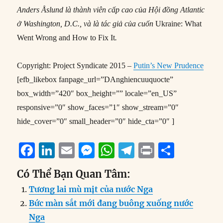
Anders Åslund là thành viên cấp cao của Hội đồng Atlantic
ở Washington, D.C., và là tác giả của cuốn
Ukraine: What
Went Wrong and How to Fix It
.
Copyright: Project Syndicate 2015 –
Putin’s New Prudence
[efb_likebox fanpage_url=”DAnghiencuuquocte”
box_width=”420″ box_height=”” locale=”en_US”
responsive=”0″ show_faces=”1″ show_stream=”0″
hide_cover=”0″ small_header=”0″ hide_cta=”0″ ]
F
Li
E
M
W
T
P
S
a
n
m
e
h
el
ri
h
Có Thể Bạn Quan Tâm:
c
k
ai
ss
at
e
n
a
Tương lai mù mịt của nước Nga
e
e
l
e
s
g
t
re
Bức màn sắt mới đang buông xuống nước
b
d
n
A
r
Nga