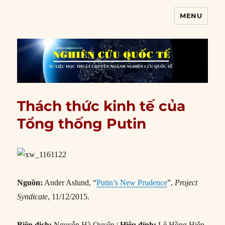
MENU
Nghiên cứu quốc tế
Thách thức kinh tế của
Tổng thống Putin
Nguồn:
Ander Aslund, “
Putin’s New Prudence
”,
Project
Syndicate
, 11/12/2015.
Biên dịch:
Nguyễn Hà Quyên |
Hiệu đính:
Lê Hồng Hiệp