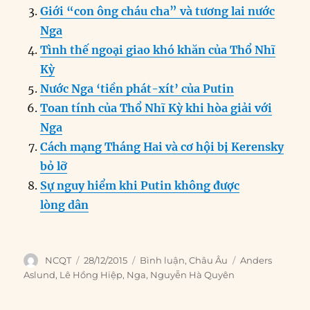
o
I
g
p
a
Giới “con ông cháu cha” và tương lai nước
o
n
er
p
m
Nga
k
Tình thế ngoại giao khó khăn của Thổ Nhĩ
Kỳ
Nước Nga ‘tiền phát-xít’ của Putin
Toan tính của Thổ Nhĩ Kỳ khi hòa giải với
Nga
Cách mạng Tháng Hai và cơ hội bị Kerensky
bỏ lỡ
Sự nguy hiểm khi Putin không được
lòng dân
Author
Posted
Categories
Tags
NCQT
28/12/2015
Bình luận
,
Châu Âu
Anders
on
Aslund
,
Lê Hồng Hiệp
,
Nga
,
Nguyễn Hà Quyên