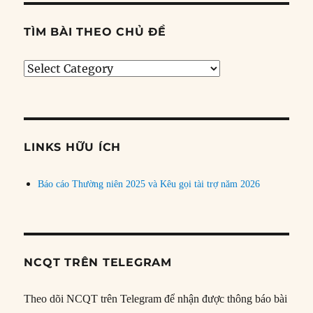
TÌM BÀI THEO CHỦ ĐỀ
Tìm
bài
theo
chủ
đề
LINKS HỮU ÍCH
Báo cáo Thường niên 2025 và Kêu gọi tài trợ năm 2026
NCQT TRÊN TELEGRAM
Theo dõi NCQT trên Telegram để nhận được thông báo bài