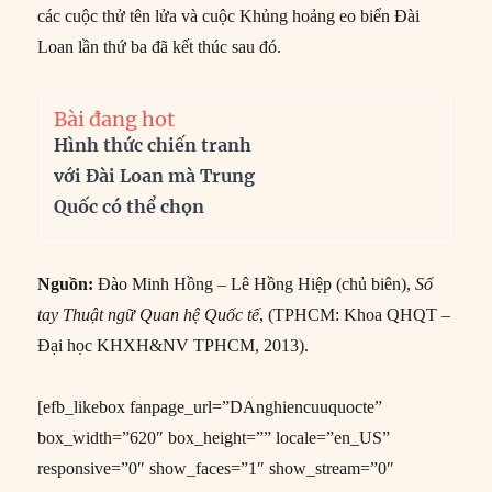
các cuộc thử tên lửa và cuộc Khủng hoảng eo biển Đài
Loan lần thứ ba đã kết thúc sau đó.
Bài đang hot
Hình thức chiến tranh
với Đài Loan mà Trung
Quốc có thể chọn
Nguồn:
Đào Minh Hồng – Lê Hồng Hiệp (chủ biên),
Sổ
tay Thuật ngữ Quan hệ Quốc tế
, (TPHCM: Khoa QHQT –
Đại học KHXH&NV TPHCM, 2013).
[efb_likebox fanpage_url=”DAnghiencuuquocte”
box_width=”620″ box_height=”” locale=”en_US”
responsive=”0″ show_faces=”1″ show_stream=”0″