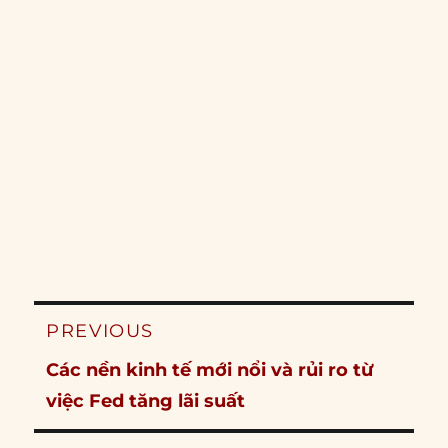
Post
PREVIOUS
navigation
Previous
Các nền kinh tế mới nổi và rủi ro từ
post:
việc Fed tăng lãi suất