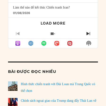
Làm thế nào để kết thúc Chiến tranh Iran?
01/08/2026
LOAD MORE
PREVIOUS
SHOW
NEXT
EPISODE
EPISODES
EPISO
Show
LIST
Podcast
Informat
BÀI ĐƯỢC ĐỌC NHIỀU
Hình thức chiến tranh với Đài Loan mà Trung Quốc có
thể chọn
Chính sách ngoại giao của Trump đang đẩy Thái Lan về