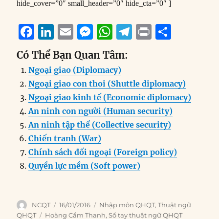
hide_cover=”0″ small_header=”0″ hide_cta=”0″ ]
F
Li
E
M
W
T
P
S
a
n
m
e
h
el
ri
h
Có Thể Bạn Quan Tâm:
c
k
ai
ss
at
e
n
a
Ngoại giao (Diplomacy)
e
e
l
e
s
g
t
re
Ngoại giao con thoi (Shuttle diplomacy)
b
d
n
A
r
Ngoại giao kinh tế (Economic diplomacy)
o
I
g
p
a
An ninh con người (Human security)
o
n
er
p
m
An ninh tập thể (Collective security)
k
Chiến tranh (War)
Chính sách đối ngoại (Foreign policy)
Quyền lực mềm (Soft power)
Author
Posted
Categories
NCQT
16/01/2016
Nhập môn QHQT
,
Thuật ngữ
on
Tags
QHQT
Hoàng Cẩm Thanh
,
Sổ tay thuật ngữ QHQT