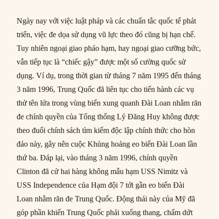
Ngày nay với việc luật pháp và các chuẩn tắc quốc tế phát
triển, việc đe dọa sử dụng vũ lực theo đó cũng bị hạn chế.
Tuy nhiên ngoại giao pháo hạm, hay ngoại giao cưỡng bức,
vẫn tiếp tục là “chiếc gậy” được một số cường quốc sử
dụng. Ví dụ, trong thời gian từ tháng 7 năm 1995 đến tháng
3 năm 1996, Trung Quốc đã liên tục cho tiến hành các vụ
thử tên lửa trong vùng biển xung quanh Đài Loan nhằm răn
đe chính quyền của Tổng thống Lý Đăng Huy không được
theo đuổi chính sách tìm kiếm độc lập chính thức cho hòn
đảo này, gây nên cuộc Khủng hoảng eo biển Đài Loan lần
thứ ba. Đáp lại, vào tháng 3 năm 1996, chính quyền
Clinton đã cử hai hàng không mẫu hạm USS Nimitz và
USS Independence của Hạm đội 7 tới gần eo biển Đài
Loan nhằm răn đe Trung Quốc. Động thái này của Mỹ đã
góp phần khiến Trung Quốc phải xuống thang, chấm dứt