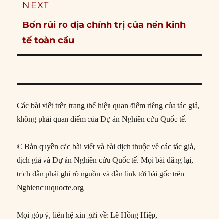
NEXT
Next
Bốn rủi ro địa chính trị của nền kinh
post:
tế toàn cầu
Các bài viết trên trang thể hiện quan điểm riêng của tác giả,
không phải quan điểm của Dự án Nghiên cứu Quốc tế.
© Bản quyền các bài viết và bài dịch thuộc về các tác giả,
dịch giả và Dự án Nghiên cứu Quốc tế. Mọi bài đăng lại,
trích dẫn phải ghi rõ nguồn và dẫn link tới bài gốc trên
Nghiencuuquocte.org
Mọi góp ý, liên hệ xin gửi về: Lê Hồng Hiệp,