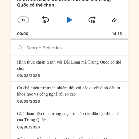
Quốc có thể chọn
1
X
SKIP
PLAY
JUMP
CHANGE
SHARE
PLAYBACK
THIS
BACKWARD
PAUSE
FORWARD
00:00
RATE
14:15
EPISOD
Search
Episodes
Hình thức chiến tranh với Đài Loan mà Trung Quốc có thể
chọn
09/08/2026
Cơ chế miễn trừ trách nhiệm đối với các quyết định đầu tư
khoa học và công nghệ rủi ro cao
08/08/2026
Giai đoạn tiếp theo trong cuộc trấn áp các dân tộc thiểu số
của Trung Quốc
06/08/2026