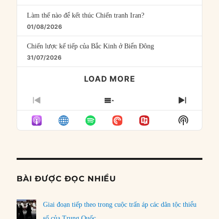
Làm thế nào để kết thúc Chiến tranh Iran?
01/08/2026
Chiến lược kế tiếp của Bắc Kinh ở Biển Đông
31/07/2026
LOAD MORE
PREVIOUS
SHOW
NEXT
EPISODE
EPISODES
EPISO
Show
LIST
Podcast
Informat
BÀI ĐƯỢC ĐỌC NHIỀU
Giai đoạn tiếp theo trong cuộc trấn áp các dân tộc thiểu
số của Trung Quốc