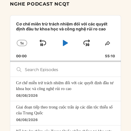
NGHE PODCAST NCQT
Audio
Player
Cơ chế miễn trừ trách nhiệm đối với các quyết
định đầu tư khoa học và công nghệ rủi ro cao
1
X
SKIP
PLAY
JUMP
CHANGE
SHARE
PLAYBACK
THIS
BACKWARD
PAUSE
FORWARD
00:00
RATE
55:10
EPISOD
Search
Episodes
Cơ chế miễn trừ trách nhiệm đối với các quyết định đầu tư
khoa học và công nghệ rủi ro cao
08/08/2026
Giai đoạn tiếp theo trong cuộc trấn áp các dân tộc thiểu số
của Trung Quốc
06/08/2026