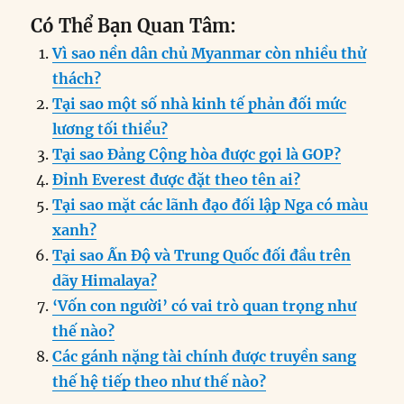
a
n
m
e
h
el
ri
h
Có Thể Bạn Quan Tâm:
c
k
ai
ss
at
e
n
a
Vì sao nền dân chủ Myanmar còn nhiều thử
e
e
l
e
s
g
t
re
thách?
b
d
n
A
r
Tại sao một số nhà kinh tế phản đối mức
o
I
g
p
a
lương tối thiểu?
o
n
er
p
m
Tại sao Đảng Cộng hòa được gọi là GOP?
k
Đỉnh Everest được đặt theo tên ai?
Tại sao mặt các lãnh đạo đối lập Nga có màu
xanh?
Tại sao Ấn Độ và Trung Quốc đối đầu trên
dãy Himalaya?
‘Vốn con người’ có vai trò quan trọng như
thế nào?
Các gánh nặng tài chính được truyền sang
thế hệ tiếp theo như thế nào?