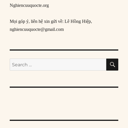
Nghiencuuquocte.org
Mọi góp ý, liên hệ xin gửi về: Lê Hồng Hiệp,
nghiencuuquocte@gmail.com
SE
Search
for: