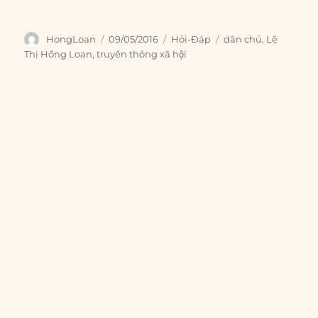
Author
Posted
Categories
Tags
HongLoan
09/05/2016
Hỏi-Đáp
dân chủ
,
Lê
on
Thị Hồng Loan
,
truyền thông xã hội