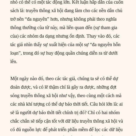
nhỏ có thể có một tác động lớn. Kết luận hấp dẫn của cuốn
sách là: truyền thông xã hội đang làm cho các nền dân chủ
trở nên “đa nguyên” hơn, nhưng không phải theo nghĩa
thông thường của từ này, mà liên quan đến (sự tham gia
của) các nhóm đa dạng nhưng ổn định. Thay vào đó, các
tác giả nhìn thấy sự xuất hiện của một sự “đa nguyên hỗn
loạn”, trong đó sự huy động quần chúng diễn ra từ dưới
lên.
Một ngày nào đó, theo các tác giả, chúng ta sẽ có thể dự
đoán được, và có lẽ thậm chí là gây ra được, những đợt
sóng truyền thông xã hội như vậy, theo cùng một cách mà
các nhà khí tượng có thể dự báo thời tiết. Câu hỏi lớn là: ai
sẽ là người dự báo thời tiết chính trị đó? Chỉ có hai nhóm
chắc chắn sẽ tiếp cận tốt với dữ liệu truyền thông xã hội và
có đủ nguồn lực để phát triển phần mềm để lọc các dữ liệu