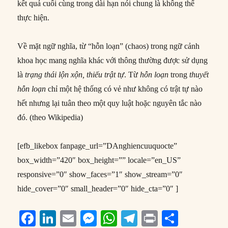
kết quả cuối cùng trong dài hạn nói chung là không thể
thực hiện.
Về mặt ngữ nghĩa, từ “hỗn loạn” (chaos) trong ngữ cảnh
khoa học mang nghĩa khác với thông thường được sử dụng
là
trạng thái lộn xộn, thiếu trật tự
. Từ
hỗn loạn
trong
thuyết
hỗn loạn
chỉ một hệ thống có vẻ như không có trật tự nào
hết nhưng lại tuân theo một quy luật hoặc nguyên tắc nào
đó. (theo Wikipedia)
[efb_likebox fanpage_url=”DAnghiencuuquocte”
box_width=”420″ box_height=”” locale=”en_US”
responsive=”0″ show_faces=”1″ show_stream=”0″
hide_cover=”0″ small_header=”0″ hide_cta=”0″ ]
F
Li
E
M
W
T
P
S