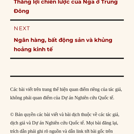
Previous
Thắng lợi chiến lược của Nga ở Trung
post:
Đông
NEXT
Next
Ngân hàng, bất động sản và khủng
post:
hoảng kinh tế
Các bài viết trên trang thể hiện quan điểm riêng của tác giả,
không phải quan điểm của Dự án Nghiên cứu Quốc tế.
© Bản quyền các bài viết và bài dịch thuộc về các tác giả,
dịch giả và Dự án Nghiên cứu Quốc tế. Mọi bài đăng lại,
trích dẫn phải ghi rõ nguồn và dẫn link tới bài gốc trên