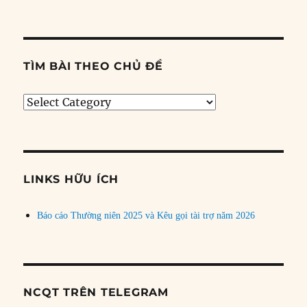
TÌM BÀI THEO CHỦ ĐỀ
Tìm
bài
theo
chủ
đề
LINKS HỮU ÍCH
Báo cáo Thường niên 2025 và Kêu gọi tài trợ năm 2026
NCQT TRÊN TELEGRAM