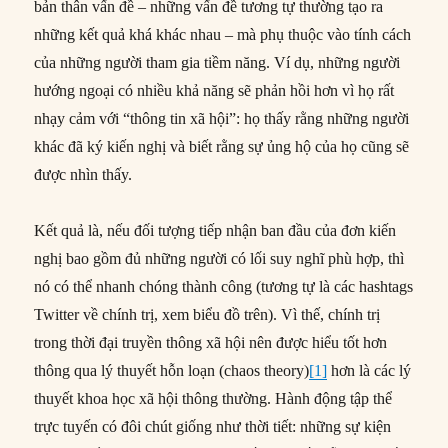
bản thân vấn đề – những vấn đề tương tự thường tạo ra
những kết quả khá khác nhau – mà phụ thuộc vào tính cách
của những người tham gia tiềm năng. Ví dụ, những người
hướng ngoại có nhiều khả năng sẽ phản hồi hơn vì họ rất
nhạy cảm với “thông tin xã hội”: họ thấy rằng những người
khác đã ký kiến nghị và biết rằng sự ủng hộ của họ cũng sẽ
được nhìn thấy.
Kết quả là, nếu đối tượng tiếp nhận ban đầu của đơn kiến
nghị bao gồm đủ những người có lối suy nghĩ phù hợp, thì
nó có thể nhanh chóng thành công (tương tự là các hashtags
Twitter về chính trị, xem biểu đồ trên). Vì thế, chính trị
trong thời đại truyền thông xã hội nên được hiểu tốt hơn
thông qua lý thuyết hỗn loạn (chaos theory)
[1]
hơn là các lý
thuyết khoa học xã hội thông thường. Hành động tập thể
trực tuyến có đôi chút giống như thời tiết: những sự kiện