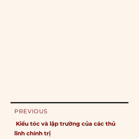
Post
PREVIOUS
navigation
Previous
Kiểu tóc và lập trường của các thủ
post:
lĩnh chính trị