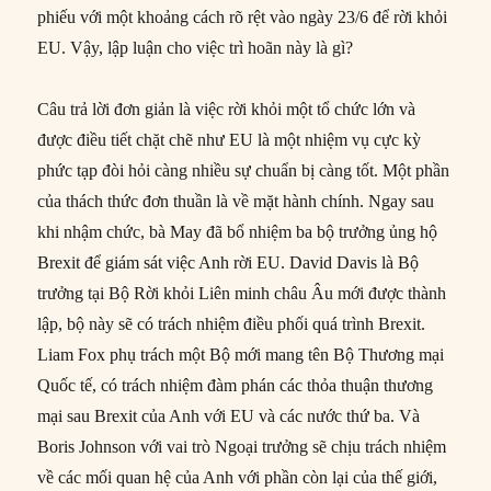
phiếu với một khoảng cách rõ rệt vào ngày 23/6 để rời khỏi
EU. Vậy, lập luận cho việc trì hoãn này là gì?
Câu trả lời đơn giản là việc rời khỏi một tổ chức lớn và
được điều tiết chặt chẽ như EU là một nhiệm vụ cực kỳ
phức tạp đòi hỏi càng nhiều sự chuẩn bị càng tốt. Một phần
của thách thức đơn thuần là về mặt hành chính. Ngay sau
khi nhậm chức, bà May đã bổ nhiệm ba bộ trưởng ủng hộ
Brexit để giám sát việc Anh rời EU. David Davis là Bộ
trưởng tại Bộ Rời khỏi Liên minh châu Âu mới được thành
lập, bộ này sẽ có trách nhiệm điều phối quá trình Brexit.
Liam Fox phụ trách một Bộ mới mang tên Bộ Thương mại
Quốc tế, có trách nhiệm đàm phán các thỏa thuận thương
mại sau Brexit của Anh với EU và các nước thứ ba. Và
Boris Johnson với vai trò Ngoại trưởng sẽ chịu trách nhiệm
về các mối quan hệ của Anh với phần còn lại của thế giới,