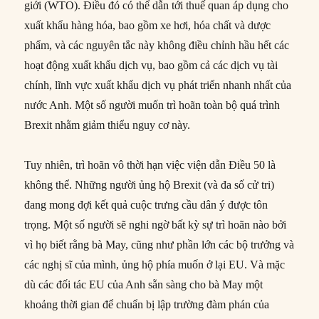
giới (WTO). Điều đó có thể dẫn tới thuế quan áp dụng cho
xuất khẩu hàng hóa, bao gồm xe hơi, hóa chất và dược
phẩm, và các nguyên tắc này không điều chỉnh hầu hết các
hoạt động xuất khẩu dịch vụ, bao gồm cả các dịch vụ tài
chính, lĩnh vực xuất khẩu dịch vụ phát triển nhanh nhất của
nước Anh. Một số người muốn trì hoãn toàn bộ quá trình
Brexit nhằm giảm thiểu nguy cơ này.
Tuy nhiên, trì hoãn vô thời hạn việc viện dẫn Điều 50 là
không thể. Những người ủng hộ Brexit (và đa số cử tri)
đang mong đợi kết quả cuộc trưng cầu dân ý được tôn
trọng. Một số người sẽ nghi ngờ bất kỳ sự trì hoãn nào bởi
vì họ biết rằng bà May, cũng như phần lớn các bộ trưởng và
các nghị sĩ của mình, ủng hộ phía muốn ở lại EU. Và mặc
dù các đối tác EU của Anh sẵn sàng cho bà May một
khoảng thời gian để chuẩn bị lập trường đàm phán của