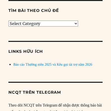
TÌM BÀI THEO CHỦ ĐỀ
Tìm
bài
theo
chủ
đề
LINKS HỮU ÍCH
Báo cáo Thường niên 2025 và Kêu gọi tài trợ năm 2026
NCQT TRÊN TELEGRAM
Theo dõi NCQT trên Telegram để nhận được thông báo bài