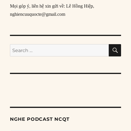
Mọi góp ý, liên hệ xin gửi về: Lê Hồng Hiệp,
nghiencuuquocte@gmail.com
SE
Search
for:
NGHE PODCAST NCQT