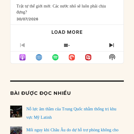
Trật tự thế giới mới: Các nước nhỏ sẽ luôn phải chịu
đựng?
30/07/2026
LOAD MORE
PREVIOUS
SHOW
NEXT
EPISODE
EPISODES
EPISO
Show
LIST
Podcast
Informat
BÀI ĐƯỢC ĐỌC NHIỀU
Nỗ lực âm thầm của Trung Quốc nhằm thống trị khu
vực Mỹ Latinh
Mối nguy khi Châu Âu do dự hỗ trợ phòng không cho