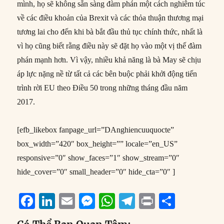
mình, họ sẽ không sẵn sàng đàm phán một cách nghiêm túc
về các điều khoản của Brexit và các thỏa thuận thương mại
tương lai cho đến khi bà bắt đầu thủ tục chính thức, nhất là
vì họ cũng biết rằng điều này sẽ đặt họ vào một vị thế đàm
phán mạnh hơn. Vì vậy, nhiều khả năng là bà May sẽ chịu
áp lực nặng nề từ tất cả các bên buộc phải khởi động tiến
trình rời EU theo Điều 50 trong những tháng đầu năm
2017.
[efb_likebox fanpage_url=”DAnghiencuuquocte”
box_width=”420″ box_height=”” locale=”en_US”
responsive=”0″ show_faces=”1″ show_stream=”0″
hide_cover=”0″ small_header=”0″ hide_cta=”0″ ]
F
Li
E
M
W
T
P
S
a
n
m
e
h
el
ri
h