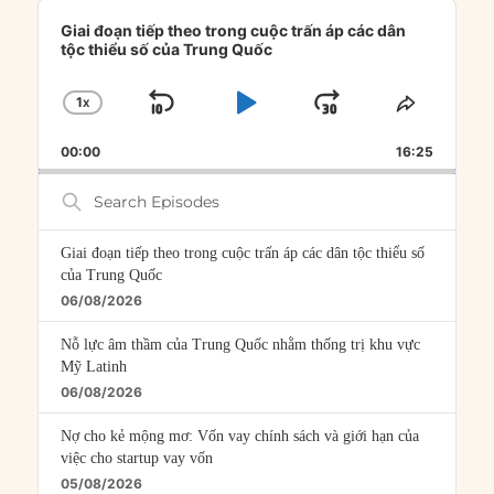
Audio
Player
Giai đoạn tiếp theo trong cuộc trấn áp các dân
tộc thiểu số của Trung Quốc
1
X
SKIP
PLAY
JUMP
CHANGE
SHARE
PLAYBACK
THIS
BACKWARD
PAUSE
FORWARD
00:00
RATE
16:25
EPISOD
Search
Episodes
Giai đoạn tiếp theo trong cuộc trấn áp các dân tộc thiểu số
của Trung Quốc
06/08/2026
Nỗ lực âm thầm của Trung Quốc nhằm thống trị khu vực
Mỹ Latinh
06/08/2026
Nợ cho kẻ mộng mơ: Vốn vay chính sách và giới hạn của
việc cho startup vay vốn
05/08/2026