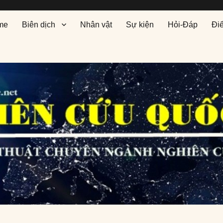
me
Biên dịch
Nhân vật
Sự kiện
Hỏi-Đáp
Đi