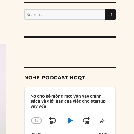
SEARCH
Search
for:
NGHE PODCAST NCQT
Audio
Player
Nợ cho kẻ mộng mơ: Vốn vay chính
sách và giới hạn của việc cho startup
vay vốn
1
X
SKIP
PLAY
JUMP
CHANGE
SHARE
PLAYBACK
THIS
BACKWARD
PAUSE
FORWARD
00:00
54:57