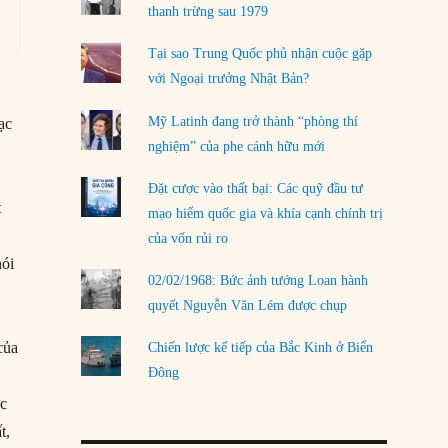
LOAD MORE
thanh trừng sau 1979
Tại sao Trung Quốc phủ nhận cuộc gặp
với Ngoại trưởng Nhật Bản?
Mỹ Latinh đang trở thành “phòng thí
ạc
nghiệm” của phe cánh hữu mới
Đặt cược vào thất bại: Các quỹ đầu tư
t
mạo hiểm quốc gia và khía cạnh chính trị
của vốn rủi ro
nói
02/02/1968: Bức ảnh tướng Loan hành
quyết Nguyễn Văn Lém được chụp
của
Chiến lược kế tiếp của Bắc Kinh ở Biển
Đông
ục
t,