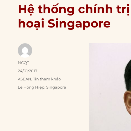
Hệ thống chính tr
hoại Singapore
Author
NCQT
Posted
24/01/2017
on
Categories
ASEAN
,
Tin tham khảo
Tags
Lê Hồng Hiệp
,
Singapore