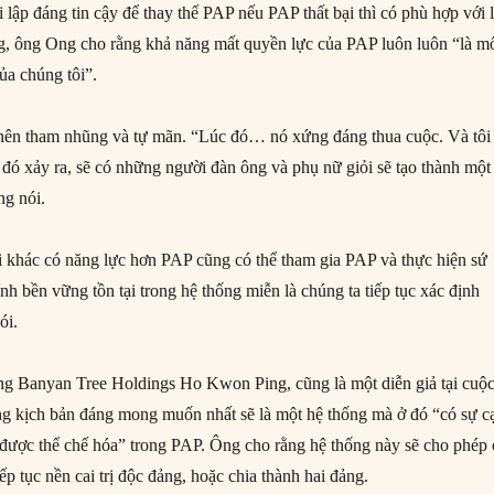
i lập đáng tin cậy để thay thế PAP nếu PAP thất bại thì có phù hợp với l
g, ông Ong cho rằng khả năng mất quyền lực của PAP luôn luôn “là m
của chúng tôi”.
 nên tham nhũng và tự mãn. “Lúc đó… nó xứng đáng thua cuộc. Và tôi
 đó xảy ra, sẽ có những người đàn ông và phụ nữ giỏi sẽ tạo thành một
ng nói.
 khác có năng lực hơn PAP cũng có thể tham gia PAP và thực hiện sứ
nh bền vững tồn tại trong hệ thống miễn là chúng ta tiếp tục xác định
ói.
ng Banyan Tree Holdings Ho Kwon Ping, cũng là một diễn giả tại cuộ
ằng kịch bản đáng mong muốn nhất sẽ là một hệ thống mà ở đó “có sự c
được thể chế hóa” trong PAP. Ông cho rằng hệ thống này sẽ cho phép
iếp tục nền cai trị độc đảng, hoặc chia thành hai đảng.