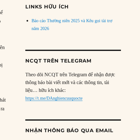
đề
LINKS HỮU ÍCH
hể
p
Báo cáo Thường niên 2025 và Kêu gọi tài trợ
năm 2026
lên
à
NCQT TRÊN TELEGRAM
bị
Theo dõi NCQT trên Telegram để nhận được
thông báo bài viết mới và các thông tin, tài
liệu… hữu ích khác:
https://t.me/DAnghiencuuquocte
hát
 ra
NHẬN THÔNG BÁO QUA EMAIL