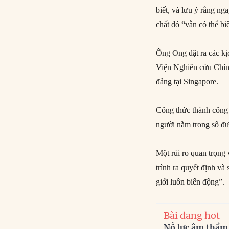
biết, và lưu ý rằng ng
chất đó “vẫn có thể bi
Ông Ong đặt ra các kị
Viện Nghiên cứu Chính
đảng tại Singapore.
Công thức thành công 
người nằm trong số đư
Một rủi ro quan trọng 
trình ra quyết định v
giới luôn biến động”.
Bài đang hot
Nỗ lực âm thầm