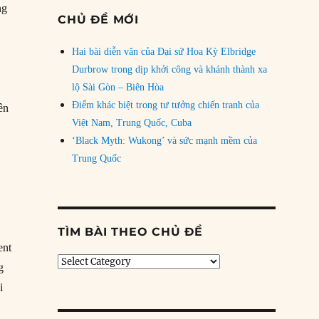
ng
CHỦ ĐỀ MỚI
Hai bài diễn văn của Đại sứ Hoa Kỳ Elbridge
Durbrow trong dịp khởi công và khánh thành xa
lộ Sài Gòn – Biên Hòa
Điểm khác biệt trong tư tưởng chiến tranh của
ên
Việt Nam, Trung Quốc, Cuba
‘Black Myth: Wukong’ và sức mạnh mềm của
Trung Quốc
TÌM BÀI THEO CHỦ ĐỀ
ent
Tìm
g
bài
i
theo
chủ