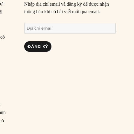
ợi
Nhập địa chỉ email và đăng ký để được nhận
thông báo khi có bài viết mới qua email.
ối
Địa
chỉ
 có
email
ĐĂNG KÝ
c
ạnh
 có