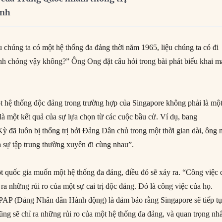
inh
 chúng ta có một hệ thống đa đảng thời năm 1965, liệu chúng ta có đi
h chóng vậy không?” Ông Ong đặt câu hỏi trong bài phát biểu khai m
t hệ thống độc đảng trong trường hợp của Singapore không phải là mộ
là một kết quả của sự lựa chọn từ các cuộc bầu cử. Ví dụ, bang
ỳ đã luôn bị thống trị bởi Đảng Dân chủ trong một thời gian dài, ông 
sự tập trung thường xuyên đi cùng nhau”.
 quốc gia muốn một hệ thống đa đảng, điều đó sẽ xảy ra. “Công việc 
ỉ ra những rủi ro của một sự cai trị độc đảng. Đó là công việc của họ.
PAP (Đảng Nhân dân Hành động) là đảm bảo rằng Singapore sẽ tiếp t
cũng sẽ chỉ ra những rủi ro của một hệ thống đa đảng, và quan trọng nhấ