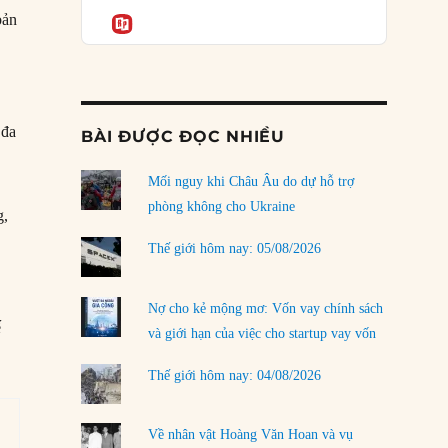
Podcast
rủi ro
Informatio
bản
02/08/2026
Làm thế nào để kết thúc Chiến tranh Iran?
01/08/2026
 đa
BÀI ĐƯỢC ĐỌC NHIỀU
Chiến lược kế tiếp của Bắc Kinh ở Biển Đông
31/07/2026
Mối nguy khi Châu Âu do dự hỗ trợ
Trật tự thế giới mới: Các nước nhỏ sẽ luôn
phòng không cho Ukraine
g,
phải chịu đựng?
30/07/2026
Thế giới hôm nay: 05/08/2026
Tập tìm cách chôn vùi bê bối chấn động vòng
tròn thân cận của mình
Nợ cho kẻ mộng mơ: Vốn vay chính sách
ế
29/07/2026
và giới hạn của việc cho startup vay vốn
Chiến dịch ‘siêu cường drone’ có giúp
Thế giới hôm nay: 04/08/2026
Ukraine xoay chuyển cục diện chiến trường?
29/07/2026
Về nhân vật Hoàng Văn Hoan và vụ