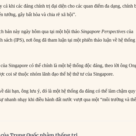
ay cả khi các đảng chính trị đại diện cho các quan điểm đa dạng, chính 
ến tướng, gây bất hòa và chia rẽ xã hội”.
ch bản này ngày hôm qua tại một hội thảo
Singapore Perspectives
của
 sách (IPS), nơi ông đã tham luận tại một phiên thảo luận về hệ thống
của Singapore có thể chính là một hệ thống độc đảng, theo lời ông On
ợc coi sẽ thuộc nhóm lãnh đạo thế hệ thứ tư của Singapore.
về dài hạn, ông lưu ý, đó là một hệ thống đa đảng có thể làm chậm quy
à sự nhanh nhạy khi điều hành đất nước vượt qua một “môi trường và th
 của Trung Quốc nhằm thống trị