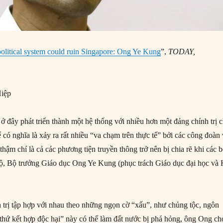
political system could ruin Singapore: Ong Ye Kung
”,
TODAY,
iệp
 ở đây phát triển thành một hệ thống với nhiều hơn một đảng chính trị c
hể có nghĩa là xảy ra rất nhiều “va chạm trên thực tế” bởi các công đoàn
thậm chí là cả các phương tiện truyền thông trở nên bị chia rẽ khi các 
hộ, Bộ trưởng Giáo dục Ong Ye Kung (phục trách Giáo dục đại học và
 trị tập hợp với nhau theo những ngọn cờ “xấu”, như chủng tộc, ngôn
“thứ kết hợp độc hại” này có thể làm đất nước bị phá hỏng, ông Ong ch