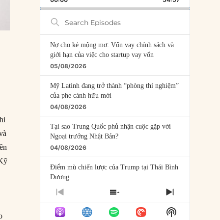
RATE
EPISODE
Search
Episodes
Nợ cho kẻ mộng mơ: Vốn vay chính sách và
giới hạn của việc cho startup vay vốn
05/08/2026
Mỹ Latinh đang trở thành “phòng thí nghiệm”
của phe cánh hữu mới
04/08/2026
hi
Tại sao Trung Quốc phủ nhận cuộc gặp với
 và
Ngoại trưởng Nhật Bản?
bên
04/08/2026
 Kỹ
Điểm mù chiến lược của Trump tại Thái Bình
Dương
03/08/2026
PREVIOUS
SHOW
NEXT
EPISODE
EPISODES
EPISODE
Đặt cược vào thất bại: Các quỹ đầu tư mạo
Show
LIST
o
hiểm quốc gia và khía cạnh chính trị của vốn