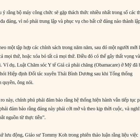
ý rằng bộ máy công chức sẽ gặp thách thức nhiều nhất trong số các t
đa đảng, vì nó phải trung lập và phục vụ cho bất cứ đảng nào thành lậ
theo một tập hợp các chính sách trong năm năm, sau đó một người mới 
t cả mọi thứ, hoặc xóa bỏ tất cả mọi thứ. Điều đó có thể gây thất vọng v
i. Ví dụ, Luật Chăm sóc Y tế Giá cả phải chăng (Obamacare) ở Mỹ đã 
khỏi Hiệp định Đối tác xuyên Thái Bình Dương sau khi Tổng thống
 quyền, ông nói.
 ro này, chính phủ phải đảm bảo rằng hệ thống hiện hành vẫn tiếp tục p
phải đảm bảo rằng đảng này phải cởi mở và theo kịp thời cuộc, và nghĩ
ắt nguồn từ thực tiễn”.
sứ lưu động, Giáo sư Tommy Koh trong phiên thảo luận rằng liệu việc