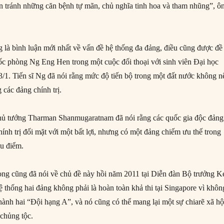
ôn tránh những căn bệnh tự mãn, chủ nghĩa tinh hoa và tham nhũng”, ô
 là bình luận mới nhất về vấn đề hệ thống đa đảng, điều cũng được đề
c phòng Ng Eng Hen trong một cuộc đối thoại với sinh viên Đại học
1. Tiến sĩ Ng đã nói rằng mức độ tiến bộ trong một đất nước không n
 các đảng chính trị.
ủ tướng Tharman Shanmugaratnam đã nói rằng các quốc gia độc đảng
ính trị đối mặt với một bất lợi, nhưng có một đảng chiếm ưu thế trong
ưu điểm.
ng cũng đã nói về chủ đề này hồi năm 2011 tại Diễn đàn Bộ trưởng K
 thống hai đảng không phải là hoàn toàn khả thi tại Singapore vì khôn
thành hai “Đội hạng A”, và nó cũng có thể mang lại một sự chiarẽ xã hộ
 chủng tộc.