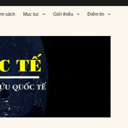
ểm sách
Mục lục
Giới thiệu
Điểm tin