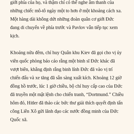
giới phía của họ, và thậm chí có thể nghe âm thanh của
những chiếc mô-tô ngày một to hơn ở một khoảng cách xa.
Một hàng dài không dứt những đoàn quân cơ giới Đức
đang di chuyển về phía trước và Pavlov vẫn tiếp tục xem
kịch.
Khoảng nửa đêm, chỉ huy Quân khu Kiev đã gọi cho vị ủy
viên quốc phòng báo cáo rằng một binh sĩ Đức khác đã
vượt biên, khẳng định rằng binh lính Đức đã vào vị trí
chiến đấu và xe tăng đã sẵn sàng xuất kích. Khoảng 12 giờ
đồng hồ trước, lúc 1 giờ chiều, bộ chỉ huy cấp cao của Đức
đã truyền một mật lệnh cho chiến tranh, “Dortmund.” Chiều
hôm đó, Hitler đã thảo các bức thư giải thích quyết định tấn
công Liên Xô gửi lãnh đạo các nước đồng minh của Đức
Quốc xã.