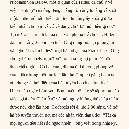
Nicolaus von Below, một sĩ quan của Hitler, đã chú ý về
việc “lãnh tụ” của ông đang “càng lúc càng lo lắng và suốt
ruột. Hitler nói rất nhiều, đi tới đi lui; ông ấy không được
kiên nhẫn cho lắm và có vẻ đang chờ đợi một điều gì đó.”
Tại nơi ở của mình là tòa nhà văn phòng đế chế cũ, Hitler
đã thức trắng 2 đêm liên tiếp. Ông dùng bữa tại phòng ăn
và nghe “Les Preludes”, một bản nhạc của Franz Liszt. Ông
cho gọi Goebbels, người vừa xem xong bộ phim “Cuốn
theo chiều gió”. Cả hai cùng đi qua đi lại trong phòng vẽ
của Hitler trong một lúc khá lâu, họ đang cố gắng hoàn tất
nội dung và thời điểm của bản tuyên bố chiến tranh của
Hitler vào ngày hôm sau. Bản tuyên bố này sẽ tập trung vào
việc “giải cứu Châu Âu” và mối nguy không thể chấp nhận
được nếu chờ lâu hơn. Goebbels rời đi lúc 2:30 sáng, và trở
lại bộ tuyên truyền nơi mà các nhân viên đang đợi. “Tất cả
mọi người đều hết sức ngạc nhiên,” ông viết trong nhật ký,