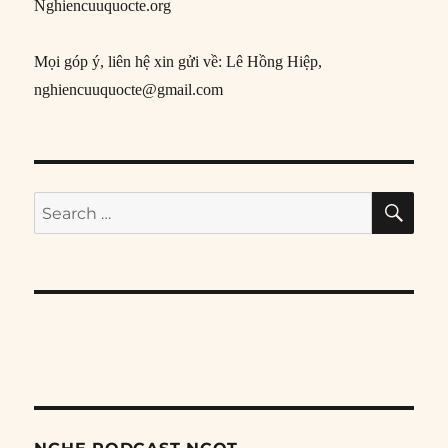
Nghiencuuquocte.org
Mọi góp ý, liên hệ xin gửi về: Lê Hồng Hiệp,
nghiencuuquocte@gmail.com
SE
Search
for: