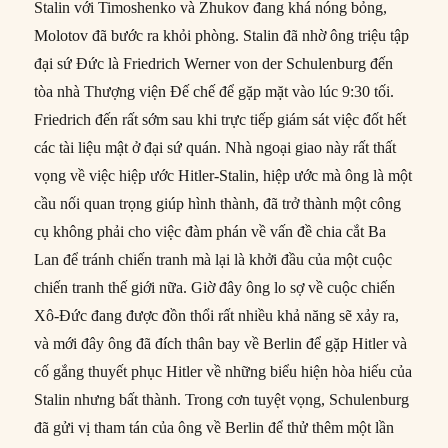
Stalin với Timoshenko và Zhukov đang khá nóng bỏng,
Molotov đã bước ra khỏi phòng. Stalin đã nhờ ông triệu tập
đại sứ Đức là Friedrich Werner von der Schulenburg đến
tòa nhà Thượng viện Đế chế để gặp mặt vào lúc 9:30 tối.
Friedrich đến rất sớm sau khi trực tiếp giám sát việc đốt hết
các tài liệu mật ở đại sứ quán. Nhà ngoại giao này rất thất
vọng về việc hiệp ước Hitler-Stalin, hiệp ước mà ông là một
cầu nối quan trọng giúp hình thành, đã trở thành một công
cụ không phải cho việc đàm phán về vấn đề chia cắt Ba
Lan để tránh chiến tranh mà lại là khởi đầu của một cuộc
chiến tranh thế giới nữa. Giờ đây ông lo sợ về cuộc chiến
Xô-Đức đang được đồn thổi rất nhiều khả năng sẽ xảy ra,
và mới đây ông đã đích thân bay về Berlin để gặp Hitler và
cố gắng thuyết phục Hitler về những biểu hiện hòa hiếu của
Stalin nhưng bất thành. Trong cơn tuyệt vọng, Schulenburg
đã gửi vị tham tán của ông về Berlin để thử thêm một lần