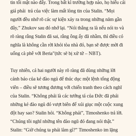
tin tối mật nào đấy. Trong bất kì trường hợp nào, họ hiểu cái
giá phải trả của việc làm mất lòng tin của Stalin. “Mọi
người đều nhớ rõ các sự kiện xảy ra trong những năm gần
đây,” Zhukov sau đó nhớ lại. “Nói thẳng ra là nếu nói to và
rõ ràng rằng Stalin đã sai, rằng ông ấy đã nhầm, thì điều có
nghĩa là không cần rời khỏi tòa nhà đó, bạn sẽ được mời đi
uống cà phê với Beria”(tức sẽ bị xử tử – NBT).
Tuy nhiên, cả hai người này rõ ràng đã dùng những lời
cảnh báo của kẻ đào ngủ để thúc dục một lệnh tổng động
viên – điều sẽ tương đương với chiến tranh theo cách nghĩ
của Stalin. “Không phải là các tướng tá của Đức đã phái
những kẻ đào ngủ đó vượt biên để xúi giục một cuộc xung
đột hay sao? Stalin hỏi. “Không phải”, Timoshenko trả lời.
“Chúng tôi nghĩ những tên đào ngũ đó đang nói thật.”
Stalin: “Giờ chúng ta phải làm gì?” Timoshenko im lặng