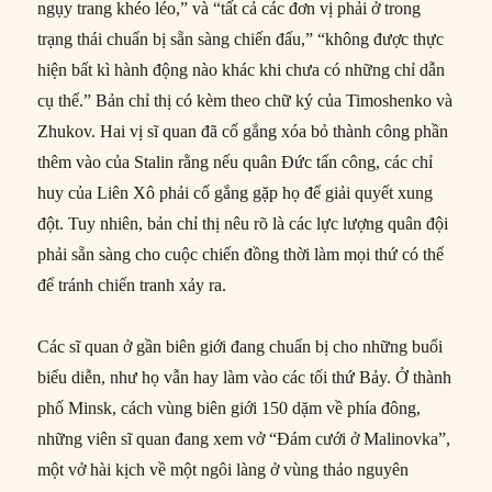
ngụy trang khéo léo,” và “tất cả các đơn vị phải ở trong
trạng thái chuẩn bị sẵn sàng chiến đấu,” “không được thực
hiện bất kì hành động nào khác khi chưa có những chỉ dẫn
cụ thể.” Bản chỉ thị có kèm theo chữ ký của Timoshenko và
Zhukov. Hai vị sĩ quan đã cố gắng xóa bỏ thành công phần
thêm vào của Stalin rằng nếu quân Đức tấn công, các chỉ
huy của Liên Xô phải cố gắng gặp họ để giải quyết xung
đột. Tuy nhiên, bản chỉ thị nêu rõ là các lực lượng quân đội
phải sẵn sàng cho cuộc chiến đồng thời làm mọi thứ có thể
để tránh chiến tranh xảy ra.
Các sĩ quan ở gần biên giới đang chuẩn bị cho những buổi
biểu diễn, như họ vẫn hay làm vào các tối thứ Bảy. Ở thành
phố Minsk, cách vùng biên giới 150 dặm về phía đông,
những viên sĩ quan đang xem vở “Đám cưới ở Malinovka”,
một vở hài kịch về một ngôi làng ở vùng thảo nguyên