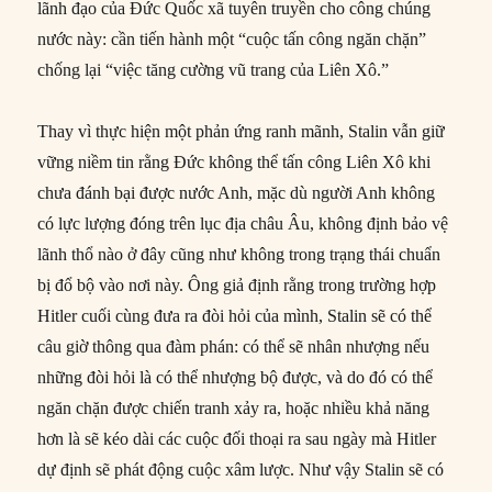
lãnh đạo của Đức Quốc xã tuyên truyền cho công chúng
nước này: cần tiến hành một “cuộc tấn công ngăn chặn”
chống lại “việc tăng cường vũ trang của Liên Xô.”
Thay vì thực hiện một phản ứng ranh mãnh, Stalin vẫn giữ
vững niềm tin rằng Đức không thể tấn công Liên Xô khi
chưa đánh bại được nước Anh, mặc dù người Anh không
có lực lượng đóng trên lục địa châu Âu, không định bảo vệ
lãnh thổ nào ở đây cũng như không trong trạng thái chuẩn
bị đổ bộ vào nơi này. Ông giả định rằng trong trường hợp
Hitler cuối cùng đưa ra đòi hỏi của mình, Stalin sẽ có thể
câu giờ thông qua đàm phán: có thể sẽ nhân nhượng nếu
những đòi hỏi là có thể nhượng bộ được, và do đó có thể
ngăn chặn được chiến tranh xảy ra, hoặc nhiều khả năng
hơn là sẽ kéo dài các cuộc đối thoại ra sau ngày mà Hitler
dự định sẽ phát động cuộc xâm lược. Như vậy Stalin sẽ có