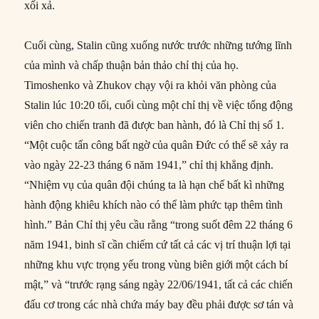
xối xả.
Cuối cùng, Stalin cũng xuống nước trước những tướng lĩnh
của mình và chấp thuận bản thảo chỉ thị của họ.
Timoshenko và Zhukov chạy vội ra khỏi văn phòng của
Stalin lúc 10:20 tối, cuối cùng một chỉ thị về việc tổng động
viên cho chiến tranh đã được ban hành, đó là Chỉ thị số 1.
“Một cuộc tấn công bất ngờ của quân Đức có thể sẽ xảy ra
vào ngày 22-23 tháng 6 năm 1941,” chỉ thị khẳng định.
“Nhiệm vụ của quân đội chúng ta là hạn chế bất kì những
hành động khiêu khích nào có thể làm phức tạp thêm tình
hình.” Bản Chỉ thị yêu cầu rằng “trong suốt đêm 22 tháng 6
năm 1941, binh sĩ cần chiếm cứ tất cả các vị trí thuận lợi tại
những khu vực trọng yếu trong vùng biên giới một cách bí
mật,” và “trước rạng sáng ngày 22/06/1941, tất cả các chiến
đấu cơ trong các nhà chứa máy bay đều phải được sơ tán và