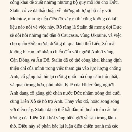
công khai đề xuất những nhượng bộ quy mô lớn cho Đức.
Stalin có vẻ đã thảo luận về những nhượng bộ này với
Molotov, nhưng nếu điều đó xảy ra thì cũng không có tài
liệu nào nói về việc này. Rõ ràng là Stalin đã mong đợi Đức
sẽ đòi hỏi những mỏ dầu ở Caucasia, vùng Ukraine, và việc
cho quân Đức mượn đường đi qua lãnh thổ Liên Xô mà
không bị cản trở nhằm chiến đấu với người Anh ở vùng
Cận Đông và Ấn Độ. Stalin đã có thể công khai khẳng định
thiện chí của mình trong việc tham gia vào lực lượng chống
Anh, cố gắng trả thù lại cường quốc mà ông căm thù nhất,
và quan trọng hơn, phủ nhận lý lẽ của Hitler rằng người
Anh đang cố gắng giữ chân nước Đức nhằm trông đợi cuối
cùng Liên Xô sẽ hỗ trợ Anh. Thay vào đó, hoặc song song
với điều này, Stalin đã có thể bắt đầu rút hoàn toàn các lực
lượng của Liên Xô khỏi vùng biên giới về sâu trong lãnh
thổ. Điều này sẽ phản bác lại luận điệu chiến tranh mà các