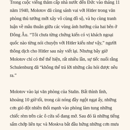
Trong cuộc viếng thăm cấp nhà nước đến Đức vào tháng 11
năm 1940, Molotov đã cùng sánh vai với Hitler trong văn
phòng thủ tướng mới xây vô cùng đồ sộ, và họ cùng tranh
luận về mâu thuân giữa các vùng ảnh hưởng của hai bên ở
Đông Âu. “Tôi chưa từng chứng kiến có vị khách ngoại
quốc nào từng nói chuyện với Hitler kiểu như vậy,” người
thông dịch cho Hitler sau này viết lại. Nhưng bây giờ
Molotov chỉ có thể thể hiện, rất nhiều lần, sự tiếc nuối rằng
Schulenburg đã “không thể trả lời những câu hỏi được nêu
ra.”
Molotov vào lại văn phòng của Stalin. Bất thình lình,
khoảng 10 giờ tối, trong cái nóng đầy ngột ngạt ấy, những
cơn gió đột nhiên thổi mạnh vào phòng làm tung những
chiếc rèm trên các ô cửa sổ đang mở. Sau đó là những tiếng
sấm chớp liên tục và Moskva bắt đầu hứng những cơn mưa