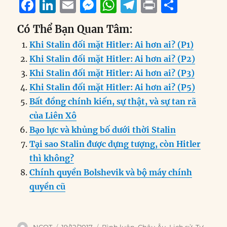
F
Li
E
M
W
T
P
S
a
n
m
e
h
el
ri
h
Có Thể Bạn Quan Tâm:
c
k
ai
ss
at
e
n
a
Khi Stalin đối mặt Hitler: Ai hơn ai? (P1)
e
e
l
e
s
g
t
re
Khi Stalin đối mặt Hitler: Ai hơn ai? (P2)
b
d
n
A
r
Khi Stalin đối mặt Hitler: Ai hơn ai? (P3)
o
I
g
p
a
Khi Stalin đối mặt Hitler: Ai hơn ai? (P5)
o
n
er
p
m
Bất đồng chính kiến, sự thật, và sự tan rã
k
của Liên Xô
Bạo lực và khủng bố dưới thời Stalin
Tại sao Stalin được dựng tượng, còn Hitler
thì không?
Chính quyền Bolshevik và bộ máy chính
quyền cũ
Author
Posted
Categories
NCQT
19/12/2017
Bình luận
,
Châu Âu
,
Lịch sử
,
Tư