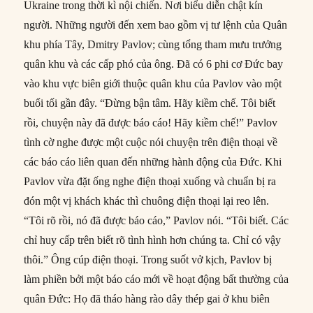
Ukraine trong thời kì nội chiến. Nơi biểu diễn chật kín
người. Những người đến xem bao gồm vị tư lệnh của Quân
khu phía Tây, Dmitry Pavlov; cùng tổng tham mưu trưởng
quân khu và các cấp phó của ông. Đã có 6 phi cơ Đức bay
vào khu vực biên giới thuộc quân khu của Pavlov vào một
buổi tối gần đây. “Đừng bận tâm. Hãy kiềm chế. Tôi biết
rồi, chuyện này đã được báo cáo! Hãy kiềm chế!” Pavlov
tình cờ nghe được một cuộc nói chuyện trên điện thoại về
các báo cáo liên quan đến những hành động của Đức. Khi
Pavlov vừa đặt ống nghe điện thoại xuống và chuẩn bị ra
đón một vị khách khác thì chuông điện thoại lại reo lên.
“Tôi rõ rồi, nó đã được báo cáo,” Pavlov nói. “Tôi biết. Các
chỉ huy cấp trên biết rõ tình hình hơn chúng ta. Chỉ có vậy
thôi.” Ông cúp điện thoại. Trong suốt vở kịch, Pavlov bị
làm phiền bởi một báo cáo mới về hoạt động bất thường của
quân Đức: Họ đã tháo hàng rào dây thép gai ở khu biên