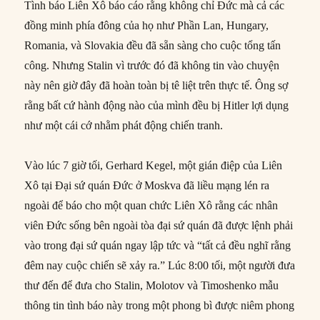
Tình báo Liên Xô báo cáo rằng không chỉ Đức mà cả các
đồng minh phía đông của họ như Phần Lan, Hungary,
Romania, và Slovakia đều đã sẵn sàng cho cuộc tổng tấn
công. Nhưng Stalin vì trước đó đã không tin vào chuyện
này nên giờ đây đã hoàn toàn bị tê liệt trên thực tế. Ông sợ
rằng bất cứ hành động nào của mình đều bị Hitler lợi dụng
như một cái cớ nhằm phát động chiến tranh.
Vào lúc 7 giờ tối, Gerhard Kegel, một gián điệp của Liên
Xô tại Đại sứ quán Đức ở Moskva đã liều mạng lén ra
ngoài để báo cho một quan chức Liên Xô rằng các nhân
viên Đức sống bên ngoài tòa đại sứ quán đã được lệnh phải
vào trong đại sứ quán ngay lập tức và “tất cả đều nghĩ rằng
đêm nay cuộc chiến sẽ xảy ra.” Lúc 8:00 tối, một người đưa
thư đến để đưa cho Stalin, Molotov và Timoshenko mẫu
thông tin tình báo này trong một phong bì được niêm phong