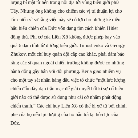
lượng bí mật từ bên trong nội địa tới vùng biên giới phía
Tây. Nhưng ông không cho chiếm các vị trí thuận lợi cho
tác chiến vì sợ rằng việc này sẽ có lợi cho những kẻ diều
hâu hiếu chiến của Đức vốn đang tìm cách khiến Hitler
động thủ. Phi cơ của Liên Xô không được phép bay vào
quá 6 dặm tính từ đường biên giới. Timoshenko và Georgy
Zhukov, một chỉ huy quân đội cấp cao khác, phải đảm bảo
rằng các sĩ quan ngoài chiến trường không được có những
hành động gây hấn với đối phương. Beria giao nhiệm vụ
cho một tay sát nhân hàng đầu việc tổ chức “một lực lượng
chiến đấu dày dạn trận mạc để giải quyết bất kì sự cố biên
giới nào có thể được sử dụng như cái cớ nhằm phát động
chiến tranh.” Các chỉ huy Liên Xô có thể bị xử tử bởi chính
phe của họ nếu lực lượng của họ bắn trả lại hỏa lực của
Đức.