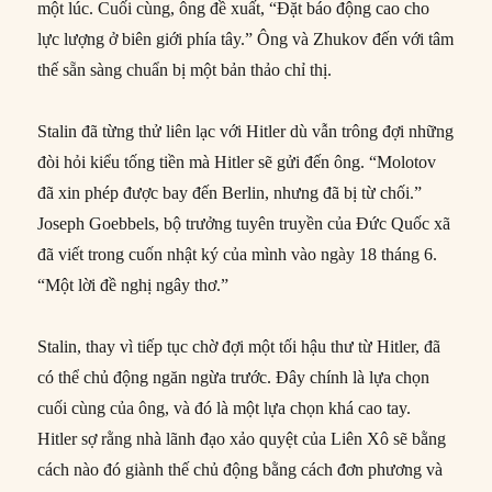
một lúc. Cuối cùng, ông đề xuất, “Đặt báo động cao cho
lực lượng ở biên giới phía tây.” Ông và Zhukov đến với tâm
thế sẵn sàng chuẩn bị một bản thảo chỉ thị.
Stalin đã từng thử liên lạc với Hitler dù vẫn trông đợi những
đòi hỏi kiểu tống tiền mà Hitler sẽ gửi đến ông. “Molotov
đã xin phép được bay đến Berlin, nhưng đã bị từ chối.”
Joseph Goebbels, bộ trưởng tuyên truyền của Đức Quốc xã
đã viết trong cuốn nhật ký của mình vào ngày 18 tháng 6.
“Một lời đề nghị ngây thơ.”
Stalin, thay vì tiếp tục chờ đợi một tối hậu thư từ Hitler, đã
có thể chủ động ngăn ngừa trước. Đây chính là lựa chọn
cuối cùng của ông, và đó là một lựa chọn khá cao tay.
Hitler sợ rằng nhà lãnh đạo xảo quyệt của Liên Xô sẽ bằng
cách nào đó giành thế chủ động bằng cách đơn phương và