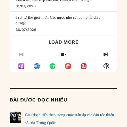
31/07/2026
Trật tự thế giới mới: Các nước nhỏ sẽ luôn phải chịu
đựng?
30/07/2026
LOAD MORE
PREVIOUS
SHOW
NEXT
EPISODE
EPISODES
EPISO
Show
LIST
Podcast
Informat
BÀI ĐƯỢC ĐỌC NHIỀU
Giai đoạn tiếp theo trong cuộc trấn áp các dân tộc thiểu
số của Trung Quốc