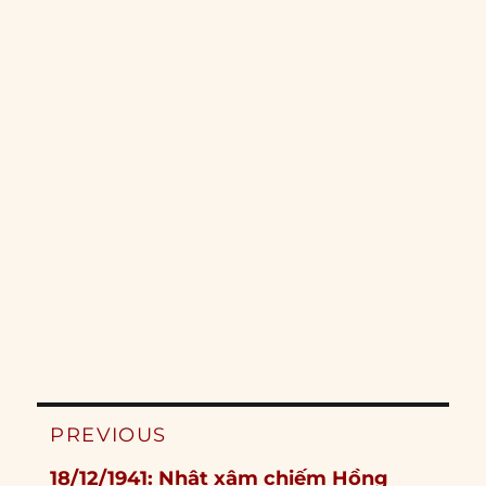
Post
PREVIOUS
navigation
Previous
18/12/1941: Nhật xâm chiếm Hồng