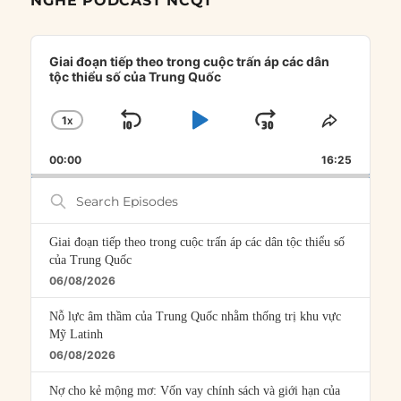
NGHE PODCAST NCQT
Audio
Player
Giai đoạn tiếp theo trong cuộc trấn áp các dân
tộc thiểu số của Trung Quốc
1
X
SKIP
PLAY
JUMP
CHANGE
SHARE
PLAYBACK
THIS
BACKWARD
PAUSE
FORWARD
00:00
RATE
16:25
EPISOD
Search
Episodes
Giai đoạn tiếp theo trong cuộc trấn áp các dân tộc thiểu số
của Trung Quốc
06/08/2026
Nỗ lực âm thầm của Trung Quốc nhằm thống trị khu vực
Mỹ Latinh
06/08/2026
Nợ cho kẻ mộng mơ: Vốn vay chính sách và giới hạn của