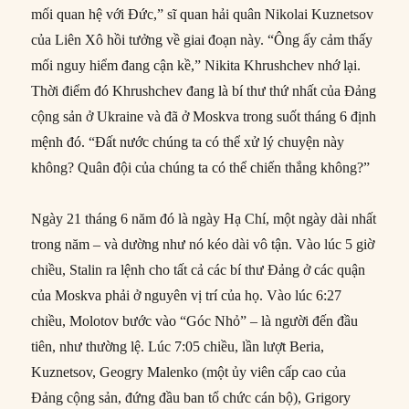
mối quan hệ với Đức,” sĩ quan hải quân Nikolai Kuznetsov
của Liên Xô hồi tưởng về giai đoạn này. “Ông ấy cảm thấy
mối nguy hiểm đang cận kề,” Nikita Khrushchev nhớ lại.
Thời điểm đó Khrushchev đang là bí thư thứ nhất của Đảng
cộng sản ở Ukraine và đã ở Moskva trong suốt tháng 6 định
mệnh đó. “Đất nước chúng ta có thể xử lý chuyện này
không? Quân đội của chúng ta có thể chiến thắng không?”
Ngày 21 tháng 6 năm đó là ngày Hạ Chí, một ngày dài nhất
trong năm – và dường như nó kéo dài vô tận. Vào lúc 5 giờ
chiều, Stalin ra lệnh cho tất cả các bí thư Đảng ở các quận
của Moskva phải ở nguyên vị trí của họ. Vào lúc 6:27
chiều, Molotov bước vào “Góc Nhỏ” – là người đến đầu
tiên, như thường lệ. Lúc 7:05 chiều, lần lượt Beria,
Kuznetsov, Geogry Malenko (một ủy viên cấp cao của
Đảng cộng sản, đứng đầu ban tổ chức cán bộ), Grigory