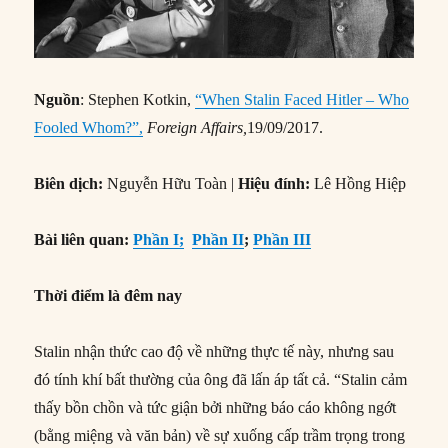
Nguồn
: Stephen Kotkin,
“When Stalin Faced Hitler – Who
Fooled Whom?”,
Foreign Affairs,
19/09/2017.
Biên dịch:
Nguyễn Hữu Toàn |
Hiệu đính:
Lê Hồng Hiệp
Bài liên quan:
Phần I;
Phần II
;
Phần III
Thời điểm là đêm nay
Stalin nhận thức cao độ về những thực tế này, nhưng sau
đó tính khí bất thường của ông đã lấn áp tất cả. “Stalin cảm
thấy bồn chồn và tức giận bởi những báo cáo không ngớt
(bằng miệng và văn bản) về sự xuống cấp trầm trọng trong