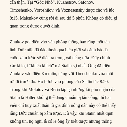
cẩn thận. Tại “Góc Nhỏ”, Kuznetsov, Safonov,
Timoshenko, Voroshilov, và Voznesensky được cho về lúc
8:15, Malenkov cũng rời đi sau đó 5 phút. Không có điều gì
quan trọng được quyết định.
Zhukov gọi điện vào văn phòng thông báo rằng một tên
lính Đức nữa đã đào thoát qua biên giới và cảnh báo là
cuộc xâm lược sẽ diễn ra trong vài tiếng nữa. Đây chính
xác là loại “khiêu khích” mà Stalin sợ nhất. Ông đã triệu
Zhukov vào điện Kremlin, cùng với Timoshenko vừa mới
rời đi trước đó. Họ bước vào phòng của Stalin lúc 8:50.
Trong khi Molotov và Beria lặp lại những lời phủ nhận của
Stalin là Hitler không thể đang chuẩn bị tấn công, thì hai
viên chỉ huy xuất thân từ gia đình nông dân này có thể thấy
rằng Đức chuẩn bị xâm lược. Dù vậy, khi Stalin nhất định
không tin, họ nghĩ là có lẽ ông ấy biết được những thông