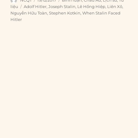
on
Tags
liệu
Adolf Hitler
,
Joseph Stalin
,
Lê Hồng Hiệp
,
Liên Xô
,
Nguyễn Hữu Toàn
,
Stephen Kotkin
,
When Stalin Faced
Hitler