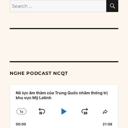
SE
Search
for:
NGHE PODCAST NCQT
Audio
Player
Nỗ lực âm thầm của Trung Quốc nhằm thống trị
khu vực Mỹ Latinh
1
X
SKIP
PLAY
JUMP
CHANGE
SHARE
PLAYBACK
THIS
BACKWARD
PAUSE
FORWARD
00:00
RATE
21:08
EPISOD