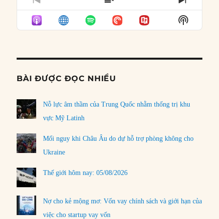
PREVIOUS
SHOW
NEXT
EPISODE
EPISODES
EPISO
Show
LIST
Podcast
Informat
BÀI ĐƯỢC ĐỌC NHIỀU
Nỗ lực âm thầm của Trung Quốc nhằm thống trị khu
vực Mỹ Latinh
Mối nguy khi Châu Âu do dự hỗ trợ phòng không cho
Ukraine
Thế giới hôm nay: 05/08/2026
Nợ cho kẻ mộng mơ: Vốn vay chính sách và giới hạn của
việc cho startup vay vốn