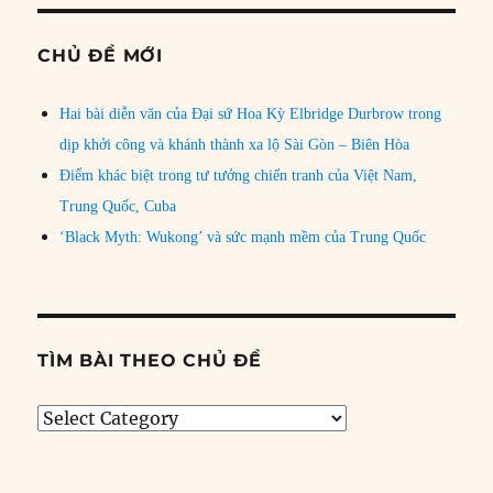
CHỦ ĐỀ MỚI
Hai bài diễn văn của Đại sứ Hoa Kỳ Elbridge Durbrow trong
dịp khởi công và khánh thành xa lộ Sài Gòn – Biên Hòa
Điểm khác biệt trong tư tưởng chiến tranh của Việt Nam,
Trung Quốc, Cuba
‘Black Myth: Wukong’ và sức mạnh mềm của Trung Quốc
TÌM BÀI THEO CHỦ ĐỀ
Tìm
bài
theo