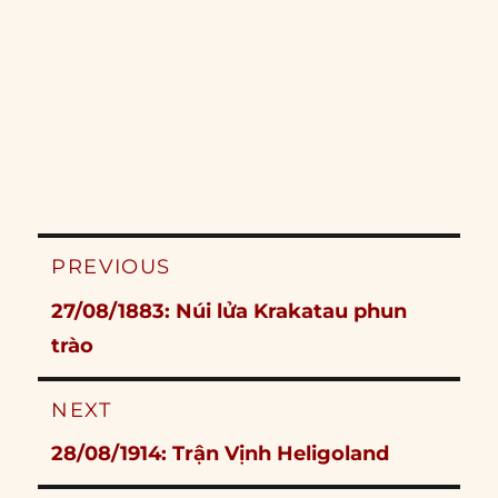
Post
PREVIOUS
navigation
Previous
27/08/1883: Núi lửa Krakatau phun
post:
trào
NEXT
Next
28/08/1914: Trận Vịnh Heligoland
post: