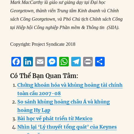
Mark MacCarthy là giáo sư giảng dạy tại Đại học
Georgetown, thành viên Trung tâm Kinh doanh và Chính
sách Công Georgetown, và Phó Chủ tịch Chính sách Công
tại Hiệp hội Công nghiệp Phần mềm & Thông tin (SIIA).
Copyright: Project Syndicate 2018
F
Li
E
M
W
T
P
S
a
n
m
e
h
el
ri
h
Có Thể Bạn Quan Tâm:
c
k
ai
ss
at
e
n
a
Chứng khoán hóa và khủng hoảng tài chính
e
e
l
e
s
g
t
re
toàn cầu 2007-08
b
d
n
A
r
So sánh khủng hoảng châu Á và khủng
o
I
g
p
a
hoảng Hy Lạp
o
n
er
p
m
Bài học về phát triển từ Mexico
k
Nhìn lại ‘Lý thuyết tổng quát’ của Keynes