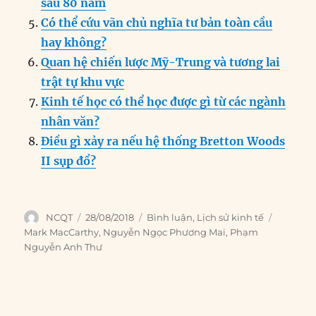
sau 80 năm
Có thể cứu vãn chủ nghĩa tư bản toàn cầu
hay không?
Quan hệ chiến lược Mỹ-Trung và tương lai
trật tự khu vực
Kinh tế học có thể học được gì từ các ngành
nhân văn?
Điều gì xảy ra nếu hệ thống Bretton Woods
II sụp đổ?
Author
Posted
Categories
Tags
NCQT
28/08/2018
Bình luận
,
Lịch sử kinh tế
on
Mark MacCarthy
,
Nguyễn Ngọc Phương Mai
,
Phạm
Nguyễn Anh Thư