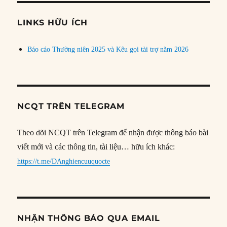
chủ
đề
LINKS HỮU ÍCH
Báo cáo Thường niên 2025 và Kêu gọi tài trợ năm 2026
NCQT TRÊN TELEGRAM
Theo dõi NCQT trên Telegram để nhận được thông báo bài
viết mới và các thông tin, tài liệu… hữu ích khác:
https://t.me/DAnghiencuuquocte
NHẬN THÔNG BÁO QUA EMAIL