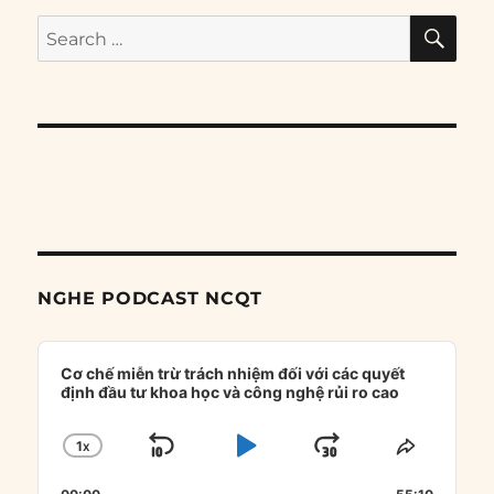
SE
Search
for:
NGHE PODCAST NCQT
Audio
Player
Cơ chế miễn trừ trách nhiệm đối với các quyết
định đầu tư khoa học và công nghệ rủi ro cao
1
X
SKIP
PLAY
JUMP
CHANGE
SHARE
PLAYBACK
THIS
BACKWARD
PAUSE
FORWARD