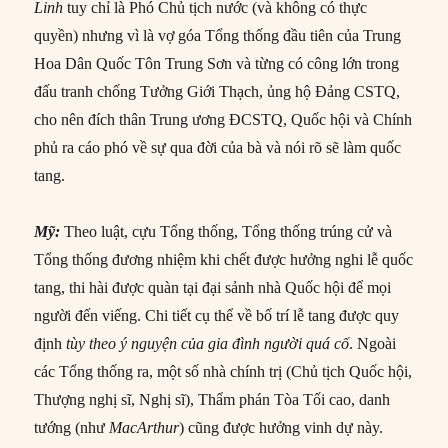
Linh
tuy chỉ là Phó Chủ tịch nước (và không có thực
quyền) nhưng vì là vợ góa Tổng thống đầu tiên của Trung
Hoa Dân Quốc Tôn Trung Sơn và từng có công lớn trong
đấu tranh chống Tưởng Giới Thạch, ủng hộ Đảng CSTQ,
cho nên đích thân Trung ương ĐCSTQ, Quốc hội và Chính
phủ ra cáo phó về sự qua đời của bà và nói rõ sẽ làm quốc
tang.
Mỹ:
Theo luật, cựu Tổng thống, Tổng thống trúng cử và
Tổng thống đương nhiệm khi chết được hưởng nghi lễ quốc
tang, thi hài được quàn tại đại sảnh nhà Quốc hội để mọi
người đến viếng. Chi tiết cụ thể về bố trí lễ tang được quy
định
tùy theo ý nguyện của gia đình người quá cố
. Ngoài
các Tổng thống ra, một số nhà chính trị (Chủ tịch Quốc hội,
Thượng nghị sĩ, Nghị sĩ), Thẩm phán Tòa Tối cao, danh
tướng (như
MacArthur
) cũng được hưởng vinh dự này.