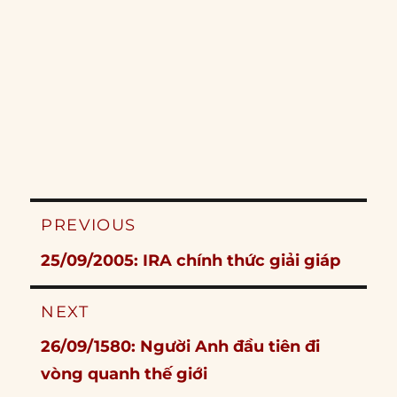
Post
PREVIOUS
navigation
Previous
25/09/2005: IRA chính thức giải giáp
post:
NEXT
Next
26/09/1580: Người Anh đầu tiên đi
post:
vòng quanh thế giới