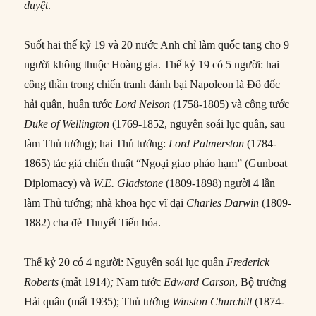
duyệt
.
Suốt hai thế kỷ 19 và 20 nước Anh chỉ làm quốc tang cho 9
người không thuộc Hoàng gia. Thế kỷ 19 có 5 người: hai
công thần trong chiến tranh đánh bại Napoleon là Đô đốc
hải quân, huân tước
Lord Nelson
(1758-1805) và công tước
Duke of Wellington
(1769-1852, nguyên soái lục quân, sau
làm Thủ tướng); hai Thủ tướng:
Lord Palmerston
(1784-
1865) tác giả chiến thuật “Ngoại giao pháo hạm” (Gunboat
Diplomacy) và
W.E. Gladstone
(1809-1898) người 4 lần
làm Thủ tướng; nhà khoa học vĩ đại
Charles Darwin
(1809-
1882) cha đẻ Thuyết Tiến hóa.
Thế kỷ 20 có 4 người: Nguyên soái lục quân
Frederick
Roberts
(mất 1914)
;
Nam tước
Edward Carson
, Bộ trưởng
Hải quân (mất 1935); Thủ tướng
Winston Churchill
(1874-