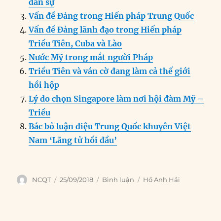
o
I
g
p
a
dân sự
o
n
er
p
m
Vấn đề Đảng trong Hiến pháp Trung Quốc
k
Vấn đề Đảng lãnh đạo trong Hiến pháp
Triều Tiên, Cuba và Lào
Nước Mỹ trong mắt người Pháp
Triều Tiên và ván cờ đang làm cả thế giới
hồi hộp
Lý do chọn Singapore làm nơi hội đàm Mỹ –
Triều
Bác bỏ luận điệu Trung Quốc khuyên Việt
Nam ‘Lãng tử hồi đầu’
Author
Posted
Categories
Tags
NCQT
25/09/2018
Bình luận
Hồ Anh Hải
on