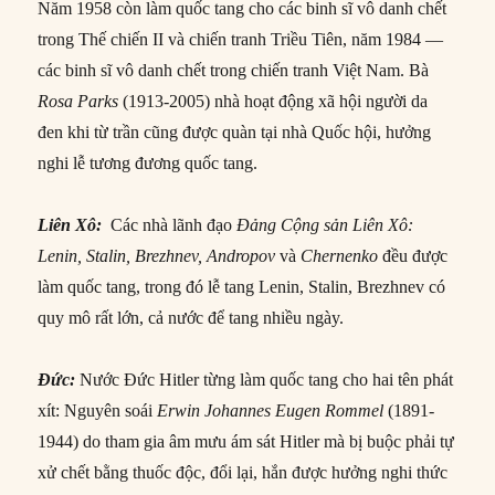
Năm 1958 còn làm quốc tang cho các binh sĩ vô danh chết
trong Thế chiến II và chiến tranh Triều Tiên, năm 1984 —
các binh sĩ vô danh chết trong chiến tranh Việt Nam. Bà
Rosa
Parks
(1913-2005) nhà hoạt động xã hội người da
đen khi từ trần cũng được quàn tại nhà Quốc hội, hưởng
nghi lễ tương đương quốc tang.
Liên Xô:
Các nhà lãnh đạo
Đảng Cộng sản Liên Xô:
Lenin
,
Stalin
,
Brezhnev
,
Andropov
và
Chernenko
đều được
làm quốc tang, trong đó lễ tang Lenin, Stalin, Brezhnev có
quy mô rất lớn, cả nước để tang nhiều ngày.
Đức:
Nước Đức Hitler từng làm quốc tang cho hai tên phát
xít: Nguyên soái
Erwin Johannes Eugen Rommel
(1891-
1944) do tham gia âm mưu ám sát Hitler mà bị buộc phải tự
xử chết bằng thuốc độc, đổi lại, hắn được hưởng nghi thức