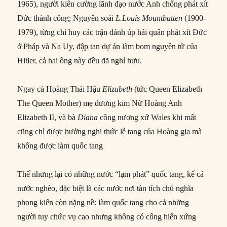
1965), người kiên cường lãnh đạo nước Anh chống phát xít
Đức thành công; Nguyên soái
L.Louis Mountbatten
(1900-
1979), từng chỉ huy các trận đánh úp hải quân phát xít Đức
ở Pháp và Na Uy, đập tan dự án làm bom nguyên tử của
Hitler, cả hai ông này đều đã nghỉ hưu.
Ngay cả Hoàng Thái Hậu
Elizabeth
(tức Queen Elizabeth
The Queen Mother) mẹ đương kim Nữ Hoàng Anh
Elizabeth II, và bà
Diana
công nương xứ Wales khi mất
cũng chỉ được hưởng nghi thức lễ tang của Hoàng gia mà
không được làm quốc tang
Thế nhưng lại có những nước “lạm phát” quốc tang, kể cả
nước nghèo, đặc biệt là các nước nơi tàn tích chủ nghĩa
phong kiến còn nặng nề: làm quốc tang cho cả những
người tuy chức vụ cao nhưng không có cống hiến xứng