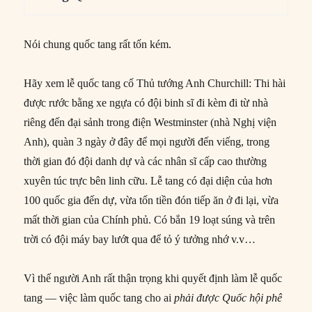
Nói chung quốc tang rất tốn kém.
Hãy xem lễ quốc tang cố Thủ tướng Anh Churchill: Thi hài
được rước bằng xe ngựa có đội binh sĩ đi kèm đi từ nhà
riêng đến đại sảnh trong điện Westminster (nhà Nghị viện
Anh), quàn 3 ngày ở đây để mọi người đến viếng, trong
thời gian đó đội danh dự và các nhân sĩ cấp cao thường
xuyên túc trực bên linh cữu. Lễ tang có đại diện của hơn
100 quốc gia đến dự, vừa tốn tiền đón tiếp ăn ở đi lại, vừa
mất thời gian của Chính phủ. Có bắn 19 loạt súng và trên
trời có đội máy bay lướt qua để tỏ ý tưởng nhớ v.v…
Vì thế người Anh rất thận trọng khi quyết định làm lễ quốc
tang — việc làm quốc tang cho ai
phải được Quốc hội phê