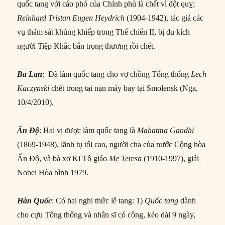
quốc tang với cáo phó của Chính phủ là chết vì đột quỵ;
Reinhard Tristan Eugen Heydrich
(1904-1942), tác giả các
vụ thảm sát khủng khiếp trong Thế chiến II, bị du kích
người Tiệp Khắc bắn trọng thương rồi chết.
Ba Lan
: Đã làm quốc tang cho vợ chồng Tổng thống
Lech
Kaczynski
chết trong tai nạn máy bay tại Smolensk (Nga,
10/4/2010).
Ấn Độ
: Hai vị được làm quốc tang là
Mahatma Gandhi
(1869-1948), lãnh tụ tối cao, người cha của nước Cộng hòa
Ấn Độ, và bà xơ Ki Tô giáo
Mẹ Teresa
(1910-1997), giải
Nobel Hòa bình 1979.
Hàn Quốc
: Có hai nghi thức lễ tang: 1)
Quốc tang
dành
cho cựu Tổng thống và nhân sĩ có công, kéo dài 9 ngày,