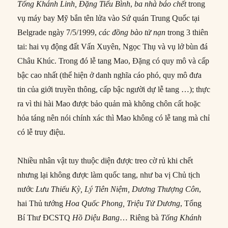
Tống Khánh Linh, Đặng Tiểu Bình
,
ba nhà báo chết
trong
vụ máy bay Mỹ bắn tên lửa vào Sứ quán Trung Quốc tại
Belgrade ngày 7/5/1999,
các đồng bào tử nạn
trong 3 thiên
tai: hai vụ động đất Vấn Xuyên, Ngọc Thụ và vụ lở bùn đá
Châu Khúc. Trong đó lễ tang Mao, Đặng có quy mô và cấp
bậc cao nhất (thể hiện ở danh nghĩa cáo phó, quy mô đưa
tin của giới truyền thông, cấp bậc người dự lễ tang …); thực
ra vì thi hài Mao được bảo quản mà không chôn cất hoặc
hỏa táng nên nói chính xác thì Mao không có lễ tang mà chỉ
có lễ truy điệu.
Nhiều nhân vật tuy thuộc diện được treo cờ rủ khi chết
nhưng lại không được làm quốc tang, như ba vị Chủ tịch
nước
Lưu Thiếu Kỳ, Lý Tiên Niệm, Dương Thượng Côn
,
hai Thủ tướng
Hoa Quốc Phong, Triệu Tử Dương
, Tổng
Bí Thư ĐCSTQ
Hồ Diệu Bang
… Riêng bà
Tống Khánh