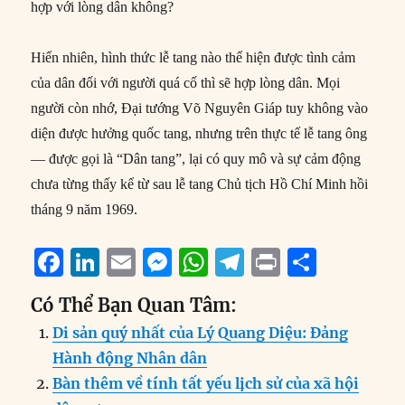
hợp với lòng dân không?
Hiển nhiên, hình thức lễ tang nào thể hiện được tình cảm
của dân đối với người quá cố thì sẽ hợp lòng dân. Mọi
người còn nhớ, Đại tướng Võ Nguyên Giáp tuy không vào
diện được hưởng quốc tang, nhưng trên thực tế lễ tang ông
— được gọi là “Dân tang”, lại có quy mô và sự cảm động
chưa từng thấy kể từ sau lễ tang Chủ tịch Hồ Chí Minh hồi
tháng 9 năm 1969.
F
Li
E
M
W
T
P
S
a
n
m
e
h
el
ri
h
Có Thể Bạn Quan Tâm:
c
k
ai
ss
at
e
n
a
Di sản quý nhất của Lý Quang Diệu: Đảng
e
e
l
e
s
g
t
re
Hành động Nhân dân
b
d
n
A
r
Bàn thêm về tính tất yếu lịch sử của xã hội