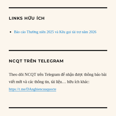
theo
chủ
đề
LINKS HỮU ÍCH
Báo cáo Thường niên 2025 và Kêu gọi tài trợ năm 2026
NCQT TRÊN TELEGRAM
Theo dõi NCQT trên Telegram để nhận được thông báo bài
viết mới và các thông tin, tài liệu… hữu ích khác:
https://t.me/DAnghiencuuquocte