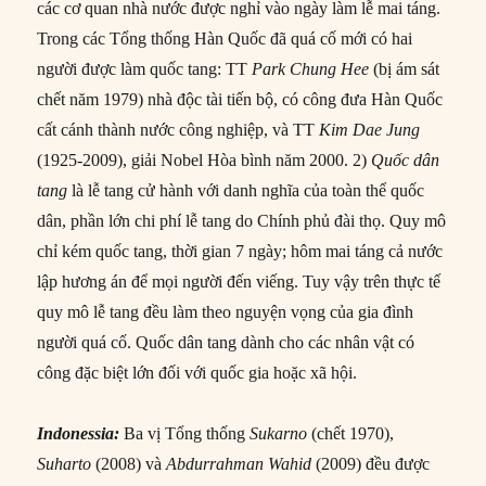
các cơ quan nhà nước được nghỉ vào ngày làm lễ mai táng.
Trong các Tổng thống Hàn Quốc đã quá cố mới có hai
người được làm quốc tang: TT
Park Chung Hee
(bị ám sát
chết năm 1979) nhà độc tài tiến bộ, có công đưa Hàn Quốc
cất cánh thành nước công nghiệp, và TT
Kim Dae Jung
(1925-2009), giải Nobel Hòa bình năm 2000. 2)
Quốc dân
tang
là lễ tang cử hành với danh nghĩa của toàn thể quốc
dân, phần lớn chi phí lễ tang do Chính phủ đài thọ. Quy mô
chỉ kém quốc tang, thời gian 7 ngày; hôm mai táng cả nước
lập hương án để mọi người đến viếng. Tuy vậy trên thực tế
quy mô lễ tang đều làm theo nguyện vọng của gia đình
người quá cố. Quốc dân tang dành cho các nhân vật có
công đặc biệt lớn đối với quốc gia hoặc xã hội.
Indonessia:
Ba vị Tổng thống
Sukarno
(chết 1970),
Suharto
(2008) và
Abdurrahman Wahid
(2009) đều được