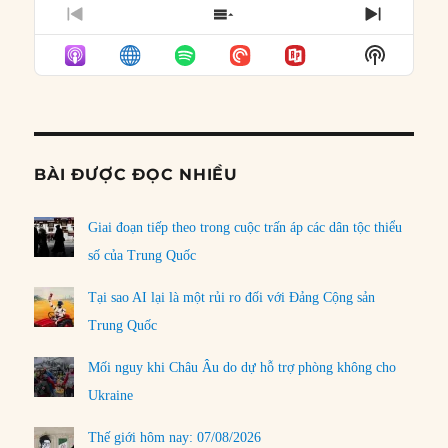
PREVIOUS
SHOW
NEXT
EPISODE
EPISODES
EPISO
Show
LIST
Podcast
Informat
BÀI ĐƯỢC ĐỌC NHIỀU
Giai đoạn tiếp theo trong cuộc trấn áp các dân tộc thiểu
số của Trung Quốc
Tại sao AI lại là một rủi ro đối với Đảng Cộng sản
Trung Quốc
Mối nguy khi Châu Âu do dự hỗ trợ phòng không cho
Ukraine
Thế giới hôm nay: 07/08/2026