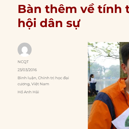
Bàn thêm về tính t
hội dân sự
Author
NCQT
Posted
23/03/2016
on
Categories
Bình luận
,
Chính trị học đại
cương
,
Việt Nam
Tags
Hồ Anh Hải