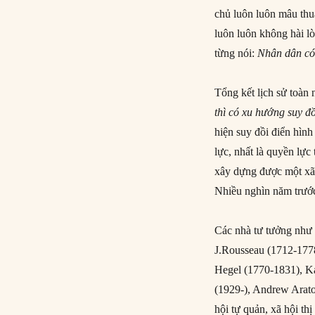
chủ luôn luôn mâu thuẫ
luôn luôn không hài l
từng nói:
Nhân dân có 
Tổng kết lịch sử toàn 
thì có xu hướng suy đồi
hiện suy đồi điển hình
lực, nhất là quyền lực
xây dựng được một xã 
Nhiều nghìn năm trướ
Các nhà tư tưởng như 
J.Rousseau (1712-177
Hegel (1770-1831), K
(1929-), Andrew Arato
hội tự quản, xã hội t