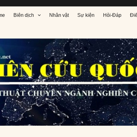
me
Biên dịch
Nhân vật
Sự kiện
Hỏi-Đáp
Đi