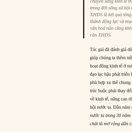
chuyển sang kinh tế 
trong đời sống xã hội
XHDS là kết quả tổng h
thành động lực và mục 
văn hoá nào cũng khô
cần XHDS.
Tác giả đã đánh giá 
giúp chúng ta thêm niề
hoạt động kinh tế ở n
đạo lạc hậu phát triển
phù hợp xu thế chung 
trúc buộc phải thay đ
về kinh tế, nâng cao r
hội nước ta. Đầu năm
nước ta
trong
30 năm qu
chất là mở rộng dân ch