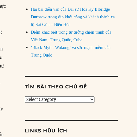
thực
Hai bài diễn văn của Đại sứ Hoa Kỳ Elbridge
Durbrow trong dịp khởi công và khánh thành xa
lộ Sài Gòn – Biên Hòa
g
Điểm khác biệt trong tư tưởng chiến tranh của
Việt Nam, Trung Quốc, Cuba
‘Black Myth: Wukong’ và sức mạnh mềm của
ẫn
Trung Quốc
ai
 tư
o
TÌM BÀI THEO CHỦ ĐỀ
Tìm
bài
ây
theo
chủ
đề
LINKS HỮU ÍCH
ân