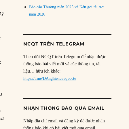
n
Báo cáo Thường niên 2025 và Kêu gọi tài trợ
 Mỹ
năm 2026
c
NCQT TRÊN TELEGRAM
Theo dõi NCQT trên Telegram để nhận được
c
thông báo bài viết mới và các thông tin, tài
liệu… hữu ích khác:
https://t.me/DAnghiencuuquocte
J-
NHẬN THÔNG BÁO QUA EMAIL
s
 xã
Nhập địa chỉ email và đăng ký để được nhận
thông báo khi có bài viết mới qua email.