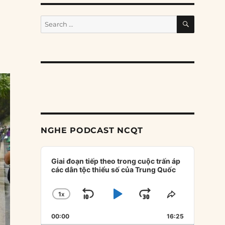
SEARCH
Search
for:
NGHE PODCAST NCQT
Audio
Player
Giai đoạn tiếp theo trong cuộc trấn áp
các dân tộc thiểu số của Trung Quốc
1
X
SKIP
PLAY
JUMP
CHANGE
SHARE
PLAYBACK
THIS
BACKWARD
PAUSE
FORWARD
00:00
RATE
16:25
EPISODE