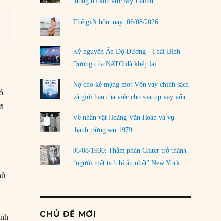
thống trị khu vực Mỹ Latinh
Thế giới hôm nay: 06/08/2026
Kỷ nguyên Ấn Độ Dương - Thái Bình
Dương của NATO đã khép lại
Nợ cho kẻ mộng mơ: Vốn vay chính sách
có
và giới hạn của việc cho startup vay vốn
ời
Về nhân vật Hoàng Văn Hoan và vụ
thanh trừng sau 1979
06/08/1930: Thẩm phán Crater trở thành
“người mất tích bí ẩn nhất” New York
hủ
CHỦ ĐỀ MỚI
ành