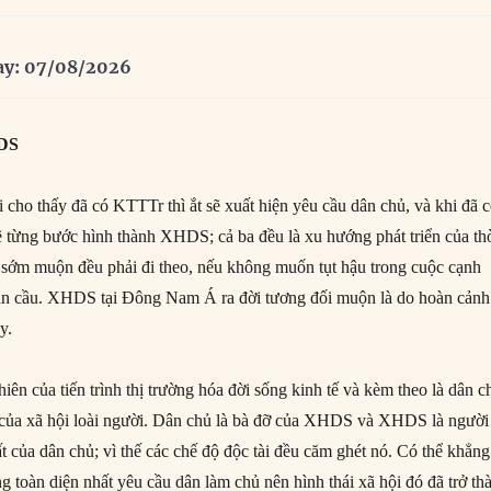
ay: 07/08/2026
HDS
ới cho thấy đã có KTTTr thì ắt sẽ xuất hiện yêu cầu dân chủ, và khi đã 
sẽ từng bước hình thành XHDS; cả ba đều là xu hướng phát triển của th
c sớm muộn đều phải đi theo, nếu không muốn tụt hậu trong cuộc cạnh
oàn cầu. XHDS tại Đông Nam Á ra đời tương đối muộn là do hoàn cảnh
y.
iên của tiến trình thị trường hóa đời sống kinh tế và kèm theo là dân c
ị của xã hội loài người. Dân chủ là bà đỡ của XHDS và XHDS là người
t của dân chủ; vì thế các chế độ độc tài đều căm ghét nó. Có thể khẳng
toàn diện nhất yêu cầu dân làm chủ nên hình thái xã hội đó đã trở th