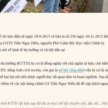
ệ An
bản điện tử ngày 18-9-2013 và bản in số 256 ngày 10-11-2013 liê
 của GSTS Trần Ngọc Hiên, nguyên Phó Giám đốc Học viện Chính trị
nói về kinh tế thị trường và xã hội dân sự.
ế thị trường (KTTTr) bị coi là đồng nghĩa với chủ nghĩa tư bản; còn hiệ
HDS, tiếng Anh
civil society,
còn gọi là
xã hội công dân
) vẫn bị coi là m
thế hai bài nói trên được người đọc rất quan tâm và hoan nghênh. Sau đ
n thêm về các nội dung chính GS Trần Ngọc Hiên đã đề cập (trích ngu
h thái KTTTr đã làm sụp đổ tất cả mọi chế độ chuyên chế, độc tài…Việ