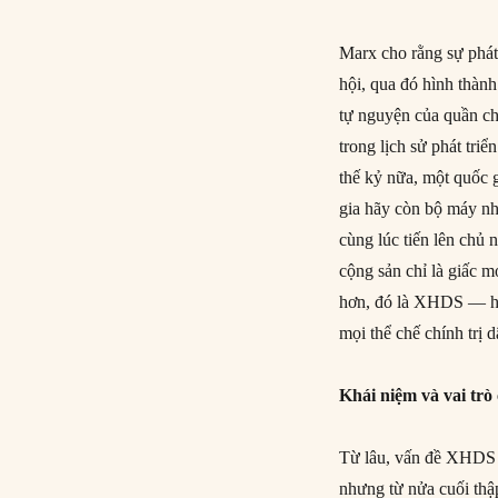
Marx cho rằng sự phát
hội, qua đó hình thàn
tự nguyện của quần ch
trong lịch sử phát tri
thế kỷ nữa, một quốc g
gia hãy còn bộ máy nh
cùng lúc tiến lên chủ 
cộng sản chỉ là giấc m
hơn, đó là XHDS — hìn
mọi thể chế chính trị 
Khái niệm và vai tr
Từ lâu, vấn đề XHDS đã
nhưng từ nửa cuối thậ