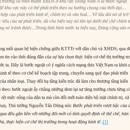
thị trường và hình thành XHDS ở khu vực Đông Nam Á là bước ngoặt
 để khu vực này có thể phát triển theo xu hướng chung của thời đại…
ợp của phát triển kinh tế, chính trị và văn hoá… Về lâu dài nó sẽ trở
tiêu của sự phát triển, dù cho hiện nay nó tồn tại dưới thể chế chính tr
ng né tránh được…Trong tình hình nước ta hiện nay, Đảng cộng sản r
đúng mối quan hệ biện chứng giữa KTTTr với dân chủ và XHDS; qua đ
m tin vào tính đúng đắn của sự lựa chọn thực hiện cơ chế thị trường tr
ước ta. Đây là bước ngoặt có ý nghĩa cách mạng đưa Việt Nam ra khỏi 
 kinh tế theo cơ chế kế hoạch tập trung, chuyển sang quỹ đạo phát triển
của nhân loại. Thay đổi hạ tầng kiến trúc đã làm cho thượng tầng kiến
ổi theo: bước ngoặt ấy chẳng những đem lại sự tăng trưởng chưa từng c
õ rệt mức sống của dân ta mà còn đổi mới toàn diện bộ mặt chính trị, xã
 nay, Thủ tướng Nguyễn Tấn Dũng nói:
Bước phát triển vượt bậc của 
a đều gắn liền với những đổi mới có tính quyết định về thể chế, bản
ủ, thực hiện cơ chế thị trường trong hoạt động kinh tế
.
[1]