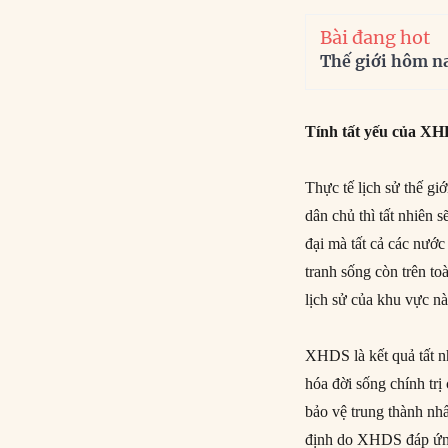
Bài đang hot
Thế giới hôm n
Tính tất yếu của X
Thực tế lịch sử thế gi
dân chủ thì tất nhiên 
đại mà tất cả các nướ
tranh sống còn trên t
lịch sử của khu vực nà
XHDS là kết quả tất nh
hóa đời sống chính tr
bảo vệ trung thành nhấ
định do XHDS đáp ứng 