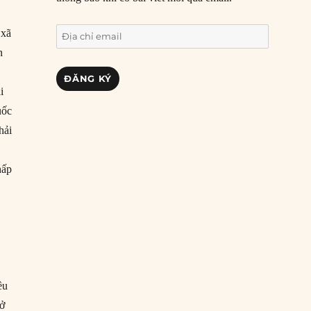
Địa
 xã
chỉ
n
email
ĐĂNG KÝ
i
uốc
hải
hấp
ều
 ở