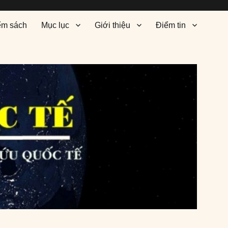
ểm sách
Mục lục
Giới thiệu
Điểm tin