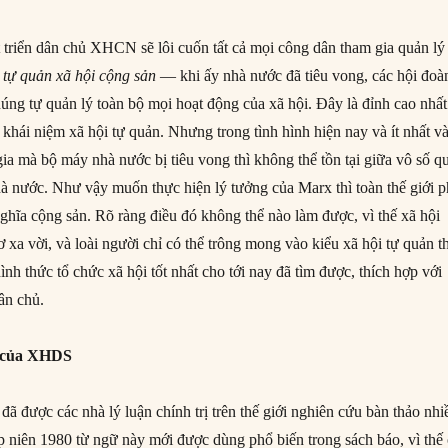
 triển dân chủ XHCN sẽ lôi cuốn tất cả mọi công dân tham gia quản lý
h
tự quản xã hội cộng sản
— khi ấy nhà nước đã tiêu vong, các hội đoà
úng tự quản lý toàn bộ mọi hoạt động của xã hội. Đây là đỉnh cao nhất
ển khái niệm xã hội tự quản. Nhưng trong tình hình hiện nay và ít nhất và
ia mà bộ máy nhà nước bị tiêu vong thì không thể tồn tại giữa vô số q
à nước. Như vậy muốn thực hiện lý tưởng của Marx thì toàn thế giới p
nghĩa cộng sản. Rõ ràng điều đó không thể nào làm được, vì thế xã hội
ơ xa vời, và loài người chỉ có thể trông mong vào kiểu xã hội tự quản t
h thức tổ chức xã hội tốt nhất cho tới nay đã tìm được, thích hợp với
dân chủ.
ò của XHDS
 được các nhà lý luận chính trị trên thế giới nghiên cứu bàn thảo nhi
p niên 1980 từ ngữ này mới được dùng phổ biến trong sách báo, vì thế