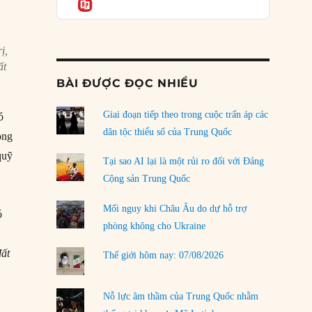
Informatio
04/08/2026
Điểm mù chiến lược của Trump tại Thái Bình
Dương
ị,
03/08/2026
ất
BÀI ĐƯỢC ĐỌC NHIỀU
Đặt cược vào thất bại: Các quỹ đầu tư mạo
hiểm quốc gia và khía cạnh chính trị của vốn
rủi ro
Giai đoạn tiếp theo trong cuộc trấn áp các
ó
02/08/2026
dân tộc thiểu số của Trung Quốc
ong
quỹ
Làm thế nào để kết thúc Chiến tranh Iran?
Tại sao AI lại là một rủi ro đối với Đảng
01/08/2026
Cộng sản Trung Quốc
Chiến lược kế tiếp của Bắc Kinh ở Biển Đông
Mối nguy khi Châu Âu do dự hỗ trợ
ó
31/07/2026
phòng không cho Ukraine
Trật tự thế giới mới: Các nước nhỏ sẽ luôn
đất
Thế giới hôm nay: 07/08/2026
phải chịu đựng?
30/07/2026
Nỗ lực âm thầm của Trung Quốc nhằm
LOAD MORE