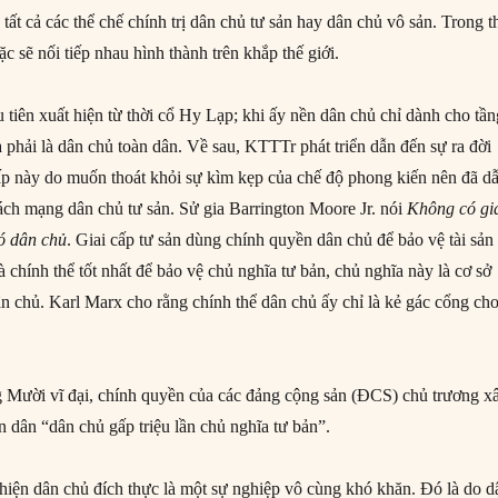
o tất cả các thể chế chính trị dân chủ tư sản hay dân chủ vô sản. Trong 
 sẽ nối tiếp nhau hình thành trên khắp thế giới.
 tiên xuất hiện từ thời cổ Hy Lạp; khi ấy nền dân chủ chỉ dành cho tần
 phải là dân chủ toàn dân. Về sau, KTTTr phát triển dẫn đến sự ra đời
 cấp này do muốn thoát khỏi sự kìm kẹp của chế độ phong kiến nên đã d
ch mạng dân chủ tư sản. Sử gia Barrington Moore Jr. nói
Không có gi
có dân chủ
. Giai cấp tư sản dùng chính quyền dân chủ để bảo vệ tài sản
 chính thể tốt nhất để bảo vệ chủ nghĩa tư bản, chủ nghĩa này là cơ sở
dân chủ. Karl Marx cho rằng chính thể dân chủ ấy chỉ là kẻ gác cổng ch
Mười vĩ đại, chính quyền của các đảng cộng sản (ĐCS) chủ trương x
 dân “dân chủ gấp triệu lần chủ nghĩa tư bản”.
 hiện dân chủ đích thực là một sự nghiệp vô cùng khó khăn. Đó là do d