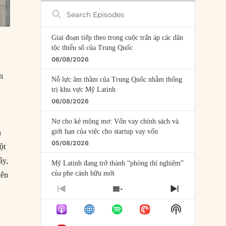
Search
Episodes
Giai đoạn tiếp theo trong cuộc trấn áp các dân
tộc thiểu số của Trung Quốc
06/08/2026
n
Nỗ lực âm thầm của Trung Quốc nhằm thống
trị khu vực Mỹ Latinh
06/08/2026
Nợ cho kẻ mộng mơ: Vốn vay chính sách và
giới hạn của việc cho startup vay vốn
n
05/08/2026
ột
ây,
Mỹ Latinh đang trở thành “phòng thí nghiệm”
của phe cánh hữu mới
yên
04/08/2026
PREVIOUS
SHOW
NEXT
EPISODE
EPISODES
EPISODE
Tại sao Trung Quốc phủ nhận cuộc gặp với
Show
LIST
Ngoại trưởng Nhật Bản?
c
Podcast