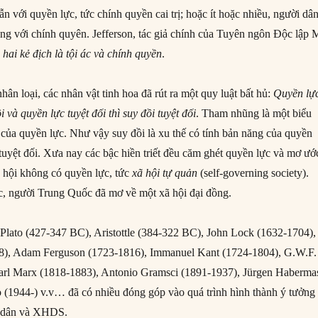
n với quyền lực, tức chính quyền cai trị; hoặc ít hoặc nhiều, người dâ
òng với chính quyên. Jefferson, tác giả chính của Tuyên ngôn Độc lập
hai kẻ địch là tội ác và chính quyền
.
nhân loại, các nhân vật tinh hoa đã rút ra một quy luật bất hủ:
Quyền lự
 và quyền lực tuyệt đối thì suy đồi tuyệt đối
. Tham nhũng là một biểu
 của quyền lực. Như vậy suy đồi là xu thế có tính bản năng của quyền
 tuyệt đối. Xưa nay các bậc hiền triết đều căm ghét quyền lực và mơ ướ
hội không có quyền lực, tức
xã hội tự quản
(self-governing society).
c, người Trung Quốc đã mơ về một xã hội đại đồng.
Plato (427-347 BC), Aristottle (384-322 BC), John Lock (1632-1704), 
8), Adam Ferguson (1723-1816), Immanuel Kant (1724-1804), G.W.F.
arl Marx (1818-1883), Antonio Gramsci (1891-1937), Jürgen Haberma
 (1944-) v.v… đã có nhiều đóng góp vào quá trình hình thành ý tưởng
hị dân và XHDS.