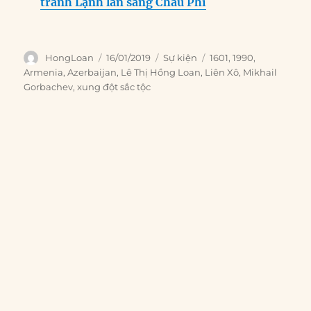
tranh Lạnh lan sang Châu Phi
Author
Posted
Categories
Tags
HongLoan
16/01/2019
Sự kiện
1601
,
1990
,
on
Armenia
,
Azerbaijan
,
Lê Thị Hồng Loan
,
Liên Xô
,
Mikhail
Gorbachev
,
xung đột sắc tộc