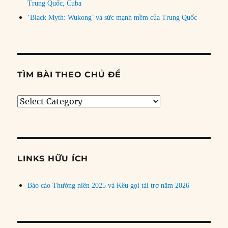
Trung Quốc, Cuba
‘Black Myth: Wukong’ và sức mạnh mềm của Trung Quốc
TÌM BÀI THEO CHỦ ĐỀ
Tìm
bài
theo
chủ
đề
LINKS HỮU ÍCH
Báo cáo Thường niên 2025 và Kêu gọi tài trợ năm 2026