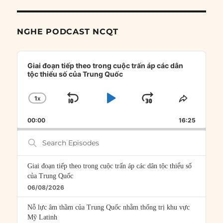
NGHE PODCAST NCQT
Audio
Player
Giai đoạn tiếp theo trong cuộc trấn áp các dân
tộc thiểu số của Trung Quốc
1
X
SKIP
PLAY
JUMP
CHANGE
SHARE
PLAYBACK
THIS
BACKWARD
PAUSE
FORWARD
00:00
RATE
16:25
EPISOD
Search
Episodes
Giai đoạn tiếp theo trong cuộc trấn áp các dân tộc thiểu số
của Trung Quốc
06/08/2026
Nỗ lực âm thầm của Trung Quốc nhằm thống trị khu vực
Mỹ Latinh