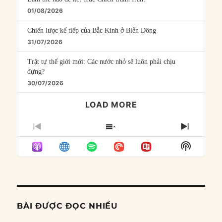
01/08/2026
Chiến lược kế tiếp của Bắc Kinh ở Biển Đông
31/07/2026
Trật tự thế giới mới: Các nước nhỏ sẽ luôn phải chịu
đựng?
30/07/2026
LOAD MORE
PREVIOUS
SHOW
NEXT
EPISODE
EPISODES
EPISO
Show
LIST
Podcast
Informat
BÀI ĐƯỢC ĐỌC NHIỀU