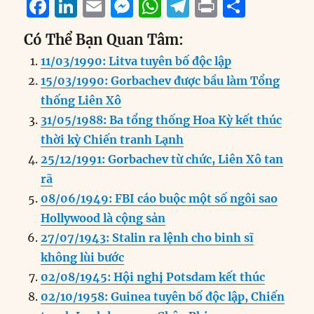
F
Li
E
M
W
T
P
S
a
n
m
e
h
el
ri
h
Có Thể Bạn Quan Tâm:
c
k
ai
ss
at
e
n
a
11/03/1990: Litva tuyên bố độc lập
e
e
l
e
s
g
t
re
15/03/1990: Gorbachev được bầu làm Tổng
b
d
n
A
r
thống Liên Xô
o
I
g
p
a
31/05/1988: Ba tổng thống Hoa Kỳ kết thúc
o
n
er
p
m
thời kỳ Chiến tranh Lạnh
k
25/12/1991: Gorbachev từ chức, Liên Xô tan
rã
08/06/1949: FBI cáo buộc một số ngôi sao
Hollywood là cộng sản
27/07/1943: Stalin ra lệnh cho binh sĩ
không lùi bước
02/08/1945: Hội nghị Potsdam kết thúc
02/10/1958: Guinea tuyên bố độc lập, Chiến