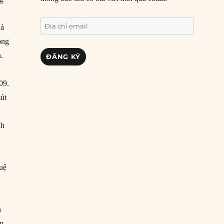
n
Địa
uả
chỉ
ong
email
.
ĐĂNG KÝ
09.
sút
nh
tuệ
h
am