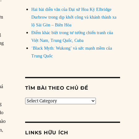
Hai bài diễn văn của Đại sứ Hoa Kỳ Elbridge
ên
Durbrow trong dịp khởi công và khánh thành xa
lộ Sài Gòn – Biên Hòa
Điểm khác biệt trong tư tưởng chiến tranh của
g
Việt Nam, Trung Quốc, Cuba
ng
‘Black Myth: Wukong’ và sức mạnh mềm của
Trung Quốc
uá
TÌM BÀI THEO CHỦ ĐỀ
Tìm
g
bài
do
theo
chủ
nào
đề
n,
LINKS HỮU ÍCH