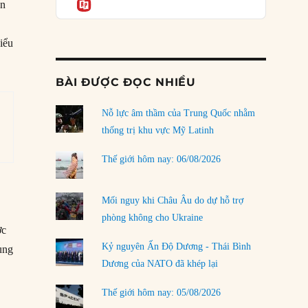
Informatio
03/08/2026
ọn
Đặt cược vào thất bại: Các quỹ đầu tư mạo
iểu
hiểm quốc gia và khía cạnh chính trị của vốn
rủi ro
02/08/2026
BÀI ĐƯỢC ĐỌC NHIỀU
Làm thế nào để kết thúc Chiến tranh Iran?
Nỗ lực âm thầm của Trung Quốc nhằm
01/08/2026
thống trị khu vực Mỹ Latinh
Chiến lược kế tiếp của Bắc Kinh ở Biển Đông
31/07/2026
Thế giới hôm nay: 06/08/2026
Trật tự thế giới mới: Các nước nhỏ sẽ luôn
phải chịu đựng?
Mối nguy khi Châu Âu do dự hỗ trợ
30/07/2026
phòng không cho Ukraine
ợc
Tập tìm cách chôn vùi bê bối chấn động vòng
Kỷ nguyên Ấn Độ Dương - Thái Bình
ung
tròn thân cận của mình
Dương của NATO đã khép lại
29/07/2026
Thế giới hôm nay: 05/08/2026
LOAD MORE