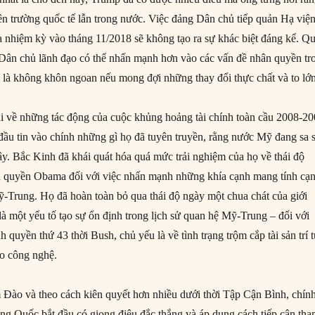
n trường quốc tế lẫn trong nước. Việc đảng Dân chủ tiếp quản Hạ việ
a nhiệm kỳ vào tháng 11/2018 sẽ không tạo ra sự khác biệt đáng kể. Q
 Dân chủ lãnh đạo có thể nhấn mạnh hơn vào các vấn đề nhân quyền tr
là không khôn ngoan nếu mong đợi những thay đổi thực chất và to lớn
i về những tác động của cuộc khủng hoảng tài chính toàn cầu 2008-20
ầu tin vào chính những gì họ đã tuyên truyền, rằng nước Mỹ đang sa 
y. Bắc Kinh đã khái quát hóa quá mức trải nghiệm của họ về thái độ
 quyền Obama đối với việc nhấn mạnh những khía cạnh mang tính cạ
ỹ-Trung. Họ đã hoàn toàn bỏ qua thái độ ngày một chua chát của giới
à một yếu tố tạo sự ổn định trong lịch sử quan hệ Mỹ-Trung – đối với
 quyền thứ 43 thời Bush, chủ yếu là về tình trạng trộm cắp tài sản trí 
o công nghệ.
Đào và theo cách kiên quyết hơn nhiều dưới thời Tập Cận Bình, chín
ung Quốc bắt đầu có giọng điệu đắc thắng và áp dụng cách tiếp cận th