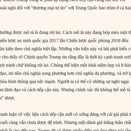
oài nghi đối với “thương mại tự do” với Trung Quốc bao trùm ở cả hai
ường được mô tả là đang rút lui. Cách mô tả này đang bóp méo một t
hiến lược an ninh quốc gia 2017 lẫn Chiến lược quốc phòng 2018 đều
ăn kiện theo chủ nghĩa biệt lập. Những văn kiện này và bài phát biểu 
cho thấy rõ Chính quyền Trump tin rằng đây là thời kỳ cạnh tranh nư
nh tranh chứ không rút lui. Chúng thể hiện một khái niệm hẹp và ít hà
đạo, ưu tiên chủ nghĩa song phương hơn chủ nghĩa đa phương, và trở l
à hòa bình thông qua sức mạnh. Người ta có thể có những sự nghi ngại
ệm lãnh đạo và cách tiếp cận này. Nhưng chính xác thì không thể mô tả
ui” được.
ranh luận về việc liệu cách tiếp cận mới có xứng đáng với cái giá phải t
 cuối cùng vẫn chưa được đệ trình. Nhưng một đánh giá thẳng thắn chắ
t nhất là cho đến nay, Trump đã có được nhiều điều mà ông từng nói rằ