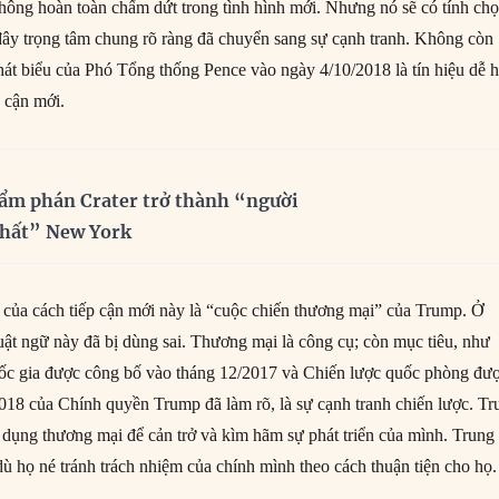
không hoàn toàn chấm dứt trong tình hình mới. Nhưng nó sẽ có tính ch
 đây trọng tâm chung rõ ràng đã chuyển sang sự cạnh tranh. Không còn
phát biểu của Phó Tổng thống Pence vào ngày 4/10/2018 là tín hiệu dễ h
p cận mới.
ẩm phán Crater trở thành “người
nhất” New York
t của cách tiếp cận mới này là “cuộc chiến thương mại” của Trump. Ở
ật ngữ này đã bị dùng sai. Thương mại là công cụ; còn mục tiêu, như
uốc gia được công bố vào tháng 12/2017 và Chiến lược quốc phòng đư
018 của Chính quyền Trump đã làm rõ, là sự cạnh tranh chiến lược. Tr
ụng thương mại để cản trở và kìm hãm sự phát triển của mình. Trung
ù họ né tránh trách nhiệm của chính mình theo cách thuận tiện cho họ.