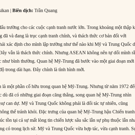
sikan |
Biên dịch:
Trần Quang
ấu trường cho các cuộc cạnh tranh nước lớn. Trong khoảng một thập 
đã và đang là trục cạnh tranh chính, và thách thức cơ bản đối với
ải xác định cho mình lập trường như thế nào khi Mỹ và Trung Quốc 
 Đây vẫn là thách thức chính. Nhưng ASEAN không nên tự dối mình r
ệc như bình thường. Quan hệ Mỹ-Trung đã bước vào một giai đoạn mới
độ trong dài hạn. Đây chính là tình hình mới.
ôn là một phần cố hữu trong quan hệ Mỹ-Trung. Nhưng từ năm 1972 đế
 dù đã có những giai đoạn căng thẳng, song quan hệ Mỹ-Trung nhìn
ự can dự. Mỹ và Trung Quốc không phải là đối tác tự nhiên, cũng
không thể tránh khỏi. Đặc trưng của quan hệ Mỹ-Trung hậu Chiến tranh
úc tồn tại cả sự mất lòng tin chiến lược sâu sắc lẫn sự phụ thuộc lẫn nh
ừng có trong lịch sử. Mỹ và Trung Quốc vừa hợp tác, vừa cạnh tranh. S