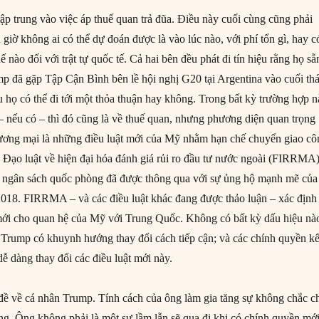
ập trung vào việc áp thuế quan trả đũa. Điều này cuối cùng cũng phải
giờ không ai có thể dự đoán được là vào lúc nào, với phí tổn gì, hay c
 nào đối với trật tự quốc tế. Cả hai bên đều phát đi tín hiệu rằng họ sẵ
mp đã gặp Tập Cận Bình bên lề hội nghị G20 tại Argentina vào cuối th
 họ có thể đi tới một thỏa thuận hay không. Trong bất kỳ trường hợp n
 – nếu có – thì đó cũng là về thuế quan, nhưng phương diện quan trọng
ương mại là những điều luật mới của Mỹ nhằm hạn chế chuyển giao cô
Đạo luật về hiện đại hóa đánh giá rủi ro đầu tư nước ngoài (FIRRMA
n ngân sách quốc phòng đã được thông qua với sự ủng hộ mạnh mẽ của
2018. FIRRMA – và các điều luật khác đang được thảo luận – xác định
mới cho quan hệ của Mỹ với Trung Quốc. Không có bất kỳ dấu hiệu nà
Trump có khuynh hướng thay đổi cách tiếp cận; và các chính quyền k
ễ dàng thay đổi các điều luật mới này.
đề về cá nhân Trump. Tính cách của ông làm gia tăng sự không chắc c
g. Ông không phải là một sự lầm lẫn sẽ qua đi khi có chính quyền mới