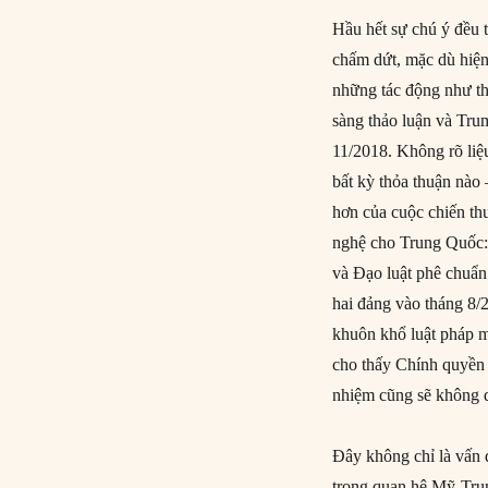
Hầu hết sự chú ý đều t
chấm dứt, mặc dù hiện 
những tác động như thế
sàng thảo luận và Tru
11/2018. Không rõ liệu
bất kỳ thỏa thuận nào
hơn của cuộc chiến th
nghệ cho Trung Quốc: 
và Đạo luật phê chuẩ
hai đảng vào tháng 8/
khuôn khổ luật pháp 
cho thấy Chính quyền 
nhiệm cũng sẽ không d
Đây không chỉ là vấn 
trong quan hệ Mỹ-Trun