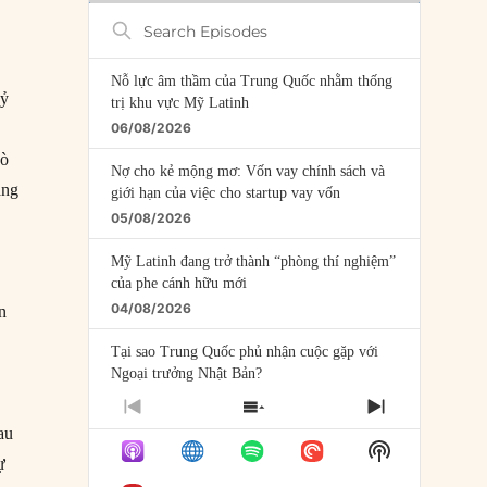
Search
Episodes
Nỗ lực âm thầm của Trung Quốc nhằm thống
kỷ
trị khu vực Mỹ Latinh
06/08/2026
dò
Nợ cho kẻ mộng mơ: Vốn vay chính sách và
ằng
giới hạn của việc cho startup vay vốn
05/08/2026
Mỹ Latinh đang trở thành “phòng thí nghiệm”
của phe cánh hữu mới
04/08/2026
n
Tại sao Trung Quốc phủ nhận cuộc gặp với
Ngoại trưởng Nhật Bản?
04/08/2026
PREVIOUS
SHOW
NEXT
au
EPISODE
EPISODES
EPISODE
Điểm mù chiến lược của Trump tại Thái Bình
Show
LIST
ự
Dương
Podcast