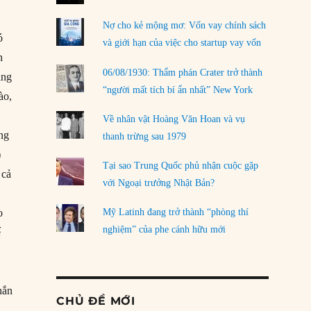
Nợ cho kẻ mộng mơ: Vốn vay chính sách
ó
và giới hạn của việc cho startup vay vốn
n
06/08/1930: Thẩm phán Crater trở thành
áng
“người mất tích bí ẩn nhất” New York
ào,
Về nhân vật Hoàng Văn Hoan và vụ
ng
thanh trừng sau 1979
)
Tại sao Trung Quốc phủ nhận cuộc gặp
 cả
với Ngoại trưởng Nhật Bản?
o
Mỹ Latinh đang trở thành “phòng thí
nghiệm” của phe cánh hữu mới
ế
hắn
CHỦ ĐỀ MỚI
.