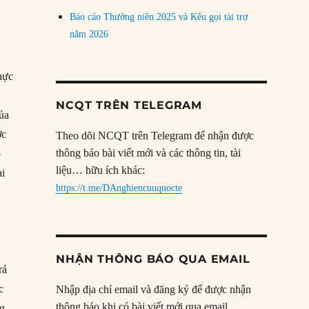
Báo cáo Thường niên 2025 và Kêu gọi tài trợ
năm 2026
hực
NCQT TRÊN TELEGRAM
của
ớc
Theo dõi NCQT trên Telegram để nhận được
thông báo bài viết mới và các thông tin, tài
o
liệu… hữu ích khác:
ại
https://t.me/DAnghiencuuquocte
NHẬN THÔNG BÁO QUA EMAIL
rả
c
Nhập địa chỉ email và đăng ký để được nhận
thông báo khi có bài viết mới qua email.
ng