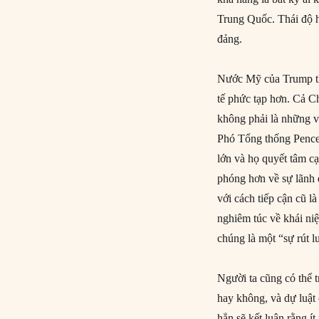
Trung Quốc. Thái độ h
đảng.
Nước Mỹ của Trump th
tế phức tạp hơn. Cả C
không phải là những v
Phó Tổng thống Pence 
lớn và họ quyết tâm cạ
phóng hơn về sự lãnh 
với cách tiếp cận cũ l
nghiêm túc về khái ni
chúng là một “sự rút l
Người ta cũng có thể t
hay không, và dự luật
hẳn sẽ kết luận rằng í