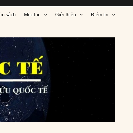
ểm sách
Mục lục
Giới thiệu
Điểm tin