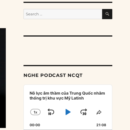
SEARCH
Search
for:
NGHE PODCAST NCQT
Audio
Player
Nỗ lực âm thầm của Trung Quốc nhằm
thống trị khu vực Mỹ Latinh
1
X
SKIP
PLAY
JUMP
CHANGE
SHARE
PLAYBACK
THIS
BACKWARD
PAUSE
FORWARD
00:00
RATE
21:08
EPISODE