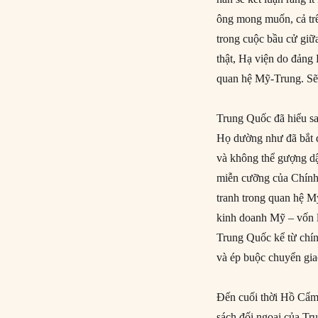
ông mong muốn, cả trê
trong cuộc bầu cử giữ
thật, Hạ viện do đảng
quan hệ Mỹ-Trung. Sẽ 
Trung Quốc đã hiểu sa
Họ dường như đã bắt đ
và không thể gượng dậ
miễn cưỡng của Chính
tranh trong quan hệ M
kinh doanh Mỹ – vốn l
Trung Quốc kể từ chính
và ép buộc chuyển gia
Đến cuối thời Hồ Cẩm 
sách đối ngoại của Tr