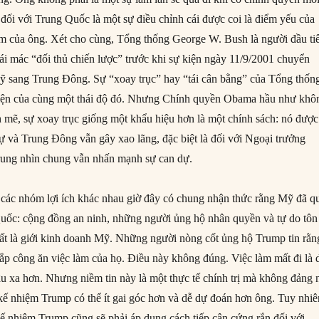
 đối với Trung Quốc là một sự điều chỉnh cái được coi là điểm yếu của
m của ông. Xét cho cùng, Tổng thống George W. Bush là người đầu ti
i mác “đối thủ chiến lược” trước khi sự kiện ngày 11/9/2001 chuyển
ỹ sang Trung Đông. Sự “xoay trục” hay “tái cân bằng” của Tổng thốn
iện của cùng một thái độ đó. Nhưng Chính quyền Obama hầu như khô
mẽ, sự xoay trục giống một khẩu hiệu hơn là một chính sách: nó được
dự và Trung Đông vẫn gây xao lãng, đặc biệt là đối với Ngoại trưởng
ung nhìn chung vẫn nhấn mạnh sự can dự.
các nhóm lợi ích khác nhau giờ đây có chung nhận thức rằng Mỹ đã q
Quốc: cộng đồng an ninh, những người ủng hộ nhân quyền và tự do tôn
hất là giới kinh doanh Mỹ. Những người nòng cốt ủng hộ Trump tin rằn
p công ăn việc làm của họ. Điều này không đúng. Việc làm mất đi là 
 xa hơn. Nhưng niềm tin này là một thực tế chính trị mà không đảng 
 kế nhiệm Trump có thể ít gai góc hơn và dễ dự đoán hơn ông. Tuy nhiê
 kế nhiệm Trump cũng sẽ phải áp dụng cách tiếp cận cứng rắn đối với