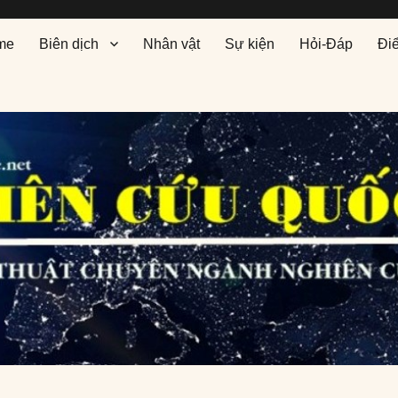
me
Biên dịch
Nhân vật
Sự kiện
Hỏi-Đáp
Đi