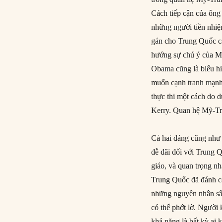
Cách tiếp cận của ông
những người tiền nhiệ
gán cho Trung Quốc cá
hướng sự chú ý của M
Obama cũng là biểu h
muốn cạnh tranh mạnh 
thực thi một cách do 
Kerry. Quan hệ Mỹ-Tr
Cả hai đảng cũng như 
dễ dãi đối với Trung 
giáo, và quan trọng n
Trung Quốc đã đánh cắ
những nguyên nhân sâu
có thể phớt lờ. Người
khả năng là bất kỳ ai