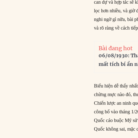
can dự và hợp tác sẽ 
lọc hơn nhiều, và giờ
nghi ngờ gì nữa, bài 
và rõ ràng về cách tiế
Bài đang hot
06/08/1930: Th
mất tích bí ẩn 
Biểu hiện dễ thấy nhấ
chừng mực nào đó, thu
Chiến lược an ninh q
công bố vào tháng 1/2
Quốc cáo buộc Mỹ sử d
Quốc không sai, mặc d