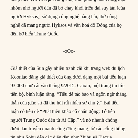
nhóm nhỏ người dân đã bỏ chạy khỏi triều đại suy tàn [của
người Hyksos], sử dụng công nghệ hàng hải, thứ công
nghệ đã mang người Hyksos và văn hoá đồ Đồng của họ
đến bờ biển Trung Quốc.
-oOo-
Giả thiết của Sun gây nhiều tranh cãi khi trang web du lịch
Kooniao đăng giả thiết của ông dưới dạng một bài tiểu luận
93.000 chữ cái vào tháng 9/2015. Caixin, một trang tin tức
tiến bộ, bình luận rằng, “Tiêu đề táo bạo và ngôn ngữ thẳng
thắn của giáo sư đã thu hút rất nhiều sự chú ý.” Bài tiểu
luận có tiêu đề “Phát hiện khảo cổ chấn động: Tổ tiên
người Trung Quốc đến từ Ai Cập,” và nó nhanh chóng
được lan truyền quanh cộng đồng mạng, từ các cổng thông
tin như Sohu đến các diễn đàn như Zhihu và Tiexue.