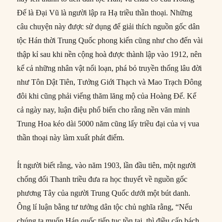
Đế là Đại Vũ là người lập ra Hạ triều thần thoại. Những
câu chuyện này được sử dụng để giải thích nguồn gốc dân
tộc Hán thời Trung Quốc phong kiến cũng như cho đến vài
thập kỉ sau khi nền cộng hoà được thành lập vào 1912, nên
kể cả những nhân vật nổi loạn, phá bỏ truyền thống lâu đời
như Tôn Dật Tiên, Tưởng Giới Thạch và Mao Trạch Đông
đôi khi cũng phải viếng thăm lăng mộ của Hoàng Đế. Kể
cả ngày nay, luận điệu phổ biến cho rằng nền văn minh
Trung Hoa kéo dài 5000 năm cũng lấy triều đại của vị vua
thần thoại này làm xuất phát điểm.
Ít người biết rằng, vào năm 1903, lần đầu tiên, một người
chống đối Thanh triều đưa ra học thuyết về nguồn gốc
phương Tây của người Trung Quốc dưới một bút danh.
Ông lí luận bằng tư tưởng dân tộc chủ nghĩa rằng, “Nếu
chúng ta muốn Hán quốc tiếp tục tồn tại, thì điều cấp bách