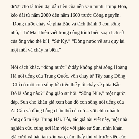
được cho là triều đại đầu tiên của nền văn minh Trung Hoa,
kéo dài từ năm 2080 đến năm 1600 trước Công nguyên.
“Dòng nước chảy về phía Bắc và tách thành 9 con sông
nhỏ,” Tư Mã Thiên viết trong công trình biên soạn lịch sử
của ông vào thế kỉ I, “Sử Ký.” “Dòng nước về sau quy lại
một mối và chảy ra biển.”
Nói cách khác, “dòng nước” ở đây không phải sông Hoàng
Hà nổi tiếng của Trung Quốc, vốn chảy từ Tây sang Đông.
“Chỉ có một con sông lớn trên thế giới chảy về phía Bắc.
Đó là sông nào?” ông giáo sư hỏi. “Sông Nile,” một người
đáp. Sun cho khán giả xem bản đồ con sông nổi tiếng của
Ai Cập và đồng bằng châu thổ của nó – với chín nhánh
sông đổ ra Địa Trung Hải. Tôi, tác giả bài viết này, một nhà
nghiên cứu cùng nơi làm việc với giáo sư Sun, nhìn khán
giả cười và bàn tán xôn xao, cảm thấy thú vị trước việc các