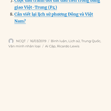
Cuộc đấu tranh đòi đất đầu tiên trong bang
giao Việt-Trung (P4)
Cần viết lại lịch sử phương Đông và Việt
Nam?
Author
Posted
Categories
NCQT
16/03/2019
Bình luận
,
Lịch sử
,
Trung Quốc
,
on
Tags
Văn minh nhân loại
Ai Cập
,
Ricardo Lewis