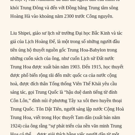
khỏi Trung Đông và đến với Đồng bằng Trung tâm sông
Hoàng Hà vào khoảng năm 2300 trước Công nguyên.
Liu Shipei, giáo sư lịch sử trường Đại học Bắc Kinh và tác
giả của Lịch Hoàng Đế, là một trong số những người đầu
tiên ủng hộ thuyết nguồn gốc Trung Hoa-Babylon trong
những cuốn sách của ông, như cuốn Lịch sử Đất nước
Trung Hoa được xuất bản năm 1903. Đến 1915, học thuyết
được phổ biến rộng rãi đến mức quốc ca của nước cộng
hoà, được đích thân Tổng thống Viên Thế Khải yêu cầu
sáng tác, gọi Trung Quốc là “hậu duệ danh tiếng từ đỉnh
Côn Lôn,” đỉnh núi ở phương Tây xa xôi theo huyền thoại
Trung Quốc. Tôn Dật Tiên, người sáng lập nước Cộng Hoà
Trung Hoa, viết trong Học thuyết Tam dân (xuất bản năm
1924) của ông rằng “sự phát triển của nền văn minh Trung
Hoa có thể… được giải thích bằng việc người dân từ một