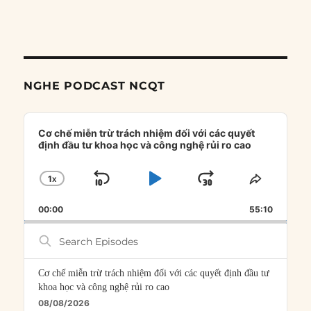
NGHE PODCAST NCQT
Audio
Player
Cơ chế miễn trừ trách nhiệm đối với các quyết
định đầu tư khoa học và công nghệ rủi ro cao
1
X
SKIP
PLAY
JUMP
CHANGE
SHARE
PLAYBACK
THIS
BACKWARD
PAUSE
FORWARD
00:00
RATE
55:10
EPISOD
Search
Episodes
Cơ chế miễn trừ trách nhiệm đối với các quyết định đầu tư
khoa học và công nghệ rủi ro cao
08/08/2026