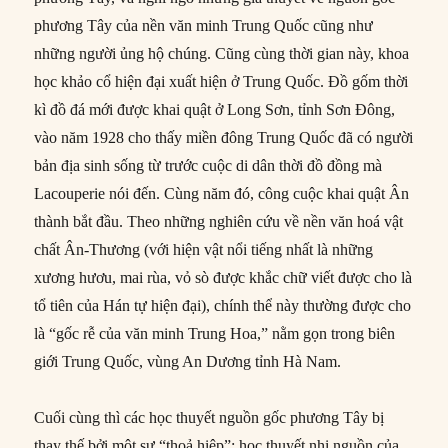
phương Tây của nền văn minh Trung Quốc cũng như
những người ủng hộ chúng. Cũng cùng thời gian này, khoa
học khảo cổ hiện đại xuất hiện ở Trung Quốc. Đồ gốm thời
kì đồ đá mới được khai quật ở Long Sơn, tỉnh Sơn Đông,
vào năm 1928 cho thấy miền đông Trung Quốc đã có người
bản địa sinh sống từ trước cuộc di dân thời đồ đồng mà
Lacouperie nói đến. Cùng năm đó, công cuộc khai quật Ân
thành bắt đầu. Theo những nghiên cứu về nền văn hoá vật
chất Ân-Thương (với hiện vật nổi tiếng nhất là những
xương hươu, mai rùa, vỏ sò được khắc chữ viết được cho là
tổ tiên của Hán tự hiện đại), chính thể này thường được cho
là “gốc rễ của văn minh Trung Hoa,” nằm gọn trong biên
giới Trung Quốc, vùng An Dương tỉnh Hà Nam.
Cuối cùng thì các học thuyết nguồn gốc phương Tây bị
thay thế bởi một sự “thoả hiệp”: học thuyết nhị nguồn của