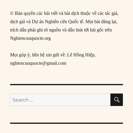
© Bản quyền các bài viết và bài dịch thuộc về các tác giả,
dịch giả và Dự án Nghiên cứu Quốc tế. Mọi bài đăng lại,
trích dẫn phải ghi rõ nguồn và dẫn link tới bài gốc trên
Nghiencuuquocte.org
Mọi góp ý, liên hệ xin gửi về: Lê Hồng Hiệp,
nghiencuuquocte@gmail.com
SE
Search
for: