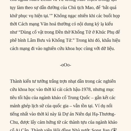
tụy làm theo sự dẫn đường của Chủ tịch Mao, để ‘bắt quá
khứ phục vụ hiện tại.’” Không ngạc nhiên khi các buổi họp
thời Cách mạng Văn hoá thường có nội dung kỳ lạ kiểu
như “Dùng cổ vật trong Đền thờ Khổng Tử ở Khúc Phụ để
phê bình Lâm Bưu và Khổng Tử.” Trong khi đó, khẩu hiệu
cách mạng đi vào nghiên cứu khoa học cùng với dữ liệu.
-oOo-
Thành kiến tư tưởng trắng trợn nhạt dần trong các nghiên
cứu khoa học vào thời kì cải cách hậu-1978, nhưng mục
tiêu tối hậu của ngành khảo cổ Trung Quốc – gắn kết các
mảnh ghép lịch sử của quốc gia – vẫn tồn tại. Ví dụ nổi
tiếng nhất vào thời kì này là Dự án Niên đại Hạ-Thương-
Chu, được lấy cảm hứng từ các thành tựu của ngành khảo
cổ Ai Cập. Thành viên Hội đồng Nhà nước Song Jian (宋