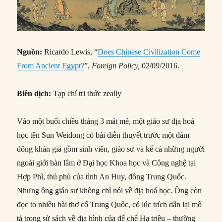
Nguồn:
Ricardo Lewis, “
Does Chinese Civilization Come
From Ancient Egypt?
”,
Foreign Policy,
02/09/2016.
Biên dịch:
Tạp chí tri thức zeally
Vào một buổi chiều tháng 3 mát mẻ, một giáo sư địa hoá
học tên Sun Weidong có bài diễn thuyết trước một đám
đông khán giả gồm sinh viên, giáo sư và kể cả những người
ngoài giới hàn lâm ở Đại học Khoa học và Công nghệ tại
Hợp Phì, thủ phủ của tỉnh An Huy, đông Trung Quốc.
Nhưng ông giáo sư không chỉ nói về địa hoá học. Ông còn
đọc to nhiều bài thơ cổ Trung Quốc, có lúc trích dẫn lại mô
tả trong sử sách về địa hình của đế chế Hạ triều – thường