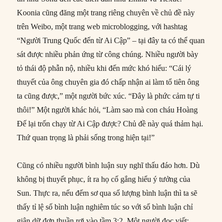
Koonia cũng đăng một trang riêng chuyên về chủ đề này
trên Weibo, một trang web microblogging, với hashtag
“Người Trung Quốc đến từ Ai Cập” – tại đây ta có thể quan
sát được nhiều phản ứng từ công chúng. Nhiều người bày
tỏ thái độ phẫn nộ, nhiều khi đến mức khó hiểu: “Cái lý
thuyết của ông chuyên gia đó chấp nhận ai làm tổ tiên ông
ta cũng được,” một người bức xúc. “Đây là phức cảm tự ti
thôi!” Một người khác hỏi, “Làm sao mà con cháu Hoàng
Đế lại trốn chạy từ Ai Cập được? Chủ đề này quá thảm hại.
Thứ quan trọng là phải sống trong hiện tại!”
Cũng có nhiều người bình luận suy nghĩ thấu đáo hơn. Dù
không bị thuyết phục, ít ra họ cố gắng hiểu ý tưởng của
Sun. Thực ra, nếu đếm sơ qua số lượng bình luận thì ta sẽ
thấy tỉ lệ số bình luận nghiêm túc so với số bình luận chỉ
giận dữ đơn thuần rơi vào tầm 3:2. Một người đọc viết: