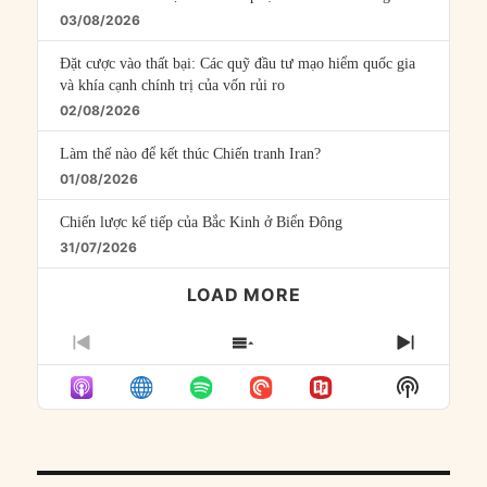
03/08/2026
Đặt cược vào thất bại: Các quỹ đầu tư mạo hiểm quốc gia
và khía cạnh chính trị của vốn rủi ro
02/08/2026
Làm thế nào để kết thúc Chiến tranh Iran?
01/08/2026
Chiến lược kế tiếp của Bắc Kinh ở Biển Đông
31/07/2026
LOAD MORE
PREVIOUS
SHOW
NEXT
EPISODE
EPISODES
EPISO
Show
LIST
Podcast
Informat