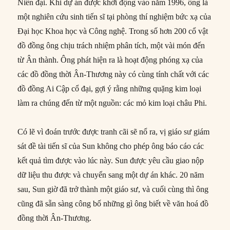
Niên đại. Khi dự án được khởi động vào năm 1996, ông là
một nghiên cứu sinh tiến sĩ tại phòng thí nghiệm bức xạ của
Đại học Khoa học và Công nghệ. Trong số hơn 200 cổ vật
đồ đồng ông chịu trách nhiệm phân tích, một vài món đến
từ Ân thành. Ông phát hiện ra là hoạt động phóng xạ của
các đồ đồng thời Ân-Thương này có cùng tính chất với các
đồ đồng Ai Cập cổ đại, gợi ý rằng những quặng kim loại
làm ra chúng đến từ một nguồn: các mỏ kim loại châu Phi.
Có lẽ vì đoán trước được tranh cãi sẽ nổ ra, vị giáo sư giám
sát đề tài tiến sĩ của Sun không cho phép ông báo cáo các
kết quả tìm được vào lúc này. Sun được yêu cầu giao nộp
dữ liệu thu được và chuyển sang một dự án khác. 20 năm
sau, Sun giờ đã trở thành một giáo sư, và cuối cùng thì ông
cũng đã sẵn sàng công bố những gì ông biết về văn hoá đồ
đồng thời Ân-Thương.