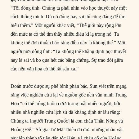
“Tôi đồng tình. Chúng ta phải nhìn vào học thuyết này một
cách thông minh. Dù nó đúng hay sai thì cũng đáng để tìm
hiểu thêm.” Một người khác viết, “Thế giới này rộng lớn
đến mức ta có thể tìm thấy nhiều điều kì lạ trong nó. Ta
không thể đơn thuần bảo rằng điều này là không thể.” Một
người nữa đồng tình: “Ta không thể khẳng định học thuyết
này là sai và bỏ qua hết các bằng chứng. Sự trao đổi giữa
các nền văn hoá có thể rất sâu xa.”
Đoán trước được sự phê bình phản bác, Sun viết trên mạng
rằng việc nghiên cứu lại về nguồn gốc nền văn minh Trung
Hoa “có thể trông buồn cười trong mắt nhiều người, bởi
nhiều nhà nghiên cứu lịch sử đã khẳng định từ lâu rằng:
Chúng ta [người Trung Quốc] là con cháu Thần Nông và
Hoàng Đế.” Sử gia Tư Mã Thiên đã đưa những nhân vật
này lên thành tổ tiên dân tộc Hán, và cháu cố của Hoàng