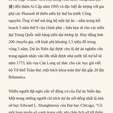
健) đến thăm Ai Cập năm 1995 và đặc biệt ấn tượng với gia
phả các Pharaoh từ thiên niên kỷ thứ ba trước Công
nguyên. Ông vì thế mà ủng hộ một dự án – nằm trong kết
hoạch 5 năm thứ 9 của chính phủ – hứa hẹn sẽ cho các triều
đại Trung Quốc một bảng niên đại tương tự. Huy động hơn
200 chuyên gia, với kinh phí khoảng 1,5 triệu đô trong
vòng 5 năm, Dự án Niên đại được cho là dự án nghiên cứu
trong ngành nhân văn lớn nhất được nhà nước hỗ trợ kể từ
năm 1773, khi vua Càn Long uỷ thác cho các học giả viết
bộ Tứ khố Toàn thư, một bách khoa toàn thư dài gấp 20 lần
Britannica.
Nhiều người đặt nghi vấn về động cơ của Dự án Niên đại.
Một trong những người chỉ trích dự án nổi tiếng nhất là nhà
sử học Edward L. Shaughnessy của Đại học Chicago, “Có
một ham muốn sô vanh trong việc ghi chép lịch sử tới thiên