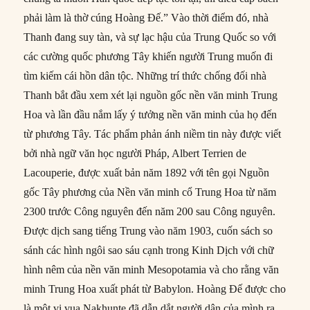
phải làm là thờ cúng Hoàng Đế.” Vào thời điểm đó, nhà
Thanh đang suy tàn, và sự lạc hậu của Trung Quốc so với
các cường quốc phương Tây khiến người Trung muốn đi
tìm kiếm cái hồn dân tộc. Những trí thức chống đối nhà
Thanh bắt đầu xem xét lại nguồn gốc nền văn minh Trung
Hoa và lần đầu nắm lấy ý tưởng nền văn minh của họ đến
từ phương Tây. Tác phẩm phản ánh niềm tin này được viết
bởi nhà ngữ văn học người Pháp, Albert Terrien de
Lacouperie, được xuất bản năm 1892 với tên gọi Nguồn
gốc Tây phương của Nền văn minh cổ Trung Hoa từ năm
2300 trước Công nguyên đến năm 200 sau Công nguyên.
Được dịch sang tiếng Trung vào năm 1903, cuốn sách so
sánh các hình ngôi sao sáu cạnh trong Kinh Dịch với chữ
hình nêm của nền văn minh Mesopotamia và cho rằng văn
minh Trung Hoa xuất phát từ Babylon. Hoàng Đế được cho
là một vị vua Nakhunte đã dẫn dắt người dân của mình ra