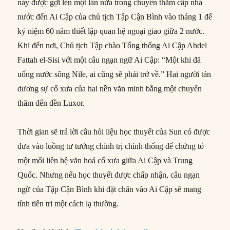
này được gợi lên một lần nữa trong chuyến thăm cấp nhà
nước đến Ai Cập của chủ tịch Tập Cận Bình vào tháng 1 để
kỷ niệm 60 năm thiết lập quan hệ ngoại giao giữa 2 nước.
Khi đến nơi, Chủ tịch Tập chào Tổng thống Ai Cập Abdel
Fattah el-Sisi với một câu ngạn ngữ Ai Cập: “Một khi đã
uống nước sông Nile, ai cũng sẽ phải trở về.” Hai người tán
dương sự cổ xưa của hai nền văn minh bằng một chuyến
thăm đến đền Luxor.
Thời gian sẽ trả lời câu hỏi liệu học thuyết của Sun có được
đưa vào luồng tư tưởng chính trị chính thống để chứng tỏ
một mối liên hệ văn hoá cổ xưa giữa Ai Cập và Trung
Quốc. Nhưng nếu học thuyết được chấp nhận, câu ngạn
ngữ của Tập Cận Bình khi đặt chân vào Ai Cập sẽ mang
tính tiên tri một cách lạ thường.