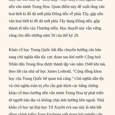
nền văn minh Trung Hoa. Quan điểm này đề xuất rằng văn
hoá thời kì đồ đá mới phía Đông tiến về phía Tây, gặp nền
văn hoá thời kì đồ đá mới phía Tây đang Đông tiến, gộp
thành tổ tiên của Thương triều. Học thuyết này vẫn vững
vàng cho đến những năm 50 của thế kỷ 20.
Khảo cổ học Trung Quốc bắt đầu chuyển hướng căn bản
sang chủ nghĩa dân tộc cực đoan sau khi nước Cộng hoà
Nhân dân Trung Hoa được thành lập vào năm 1949 khi mà,
theo lời của nhà sử học James Leibold, “Cộng đồng khoa
học của Trung Quốc bế quan toả cảng.” Chủ nghĩa dân tộc
và chủ nghĩa toàn trị yêu cầu giải thích các bằng chứng
khảo cổ theo hướng nền văn minh Trung Hoa tự phát triển
từ người bản địa và không chịu ảnh hưởng bên ngoài. Nhà
khảo cổ học tại Đại học Tứ Xuyên (và sau này là nhà bất
đồng chính kiến) Tong Enzheng viết trong bài nghiên cứu