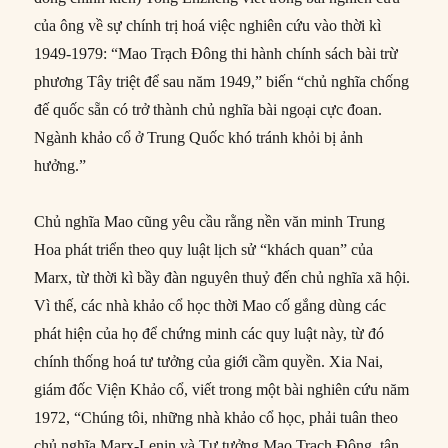
của ông về sự chính trị hoá việc nghiên cứu vào thời kì
1949-1979: “Mao Trạch Đông thi hành chính sách bài trừ
phương Tây triệt để sau năm 1949,” biến “chủ nghĩa chống
đế quốc sẵn có trở thành chủ nghĩa bài ngoại cực đoan.
Ngành khảo cổ ở Trung Quốc khó tránh khỏi bị ảnh
hưởng.”
Chủ nghĩa Mao cũng yêu cầu rằng nền văn minh Trung
Hoa phát triển theo quy luật lịch sử “khách quan” của
Marx, từ thời kì bầy đàn nguyên thuỷ đến chủ nghĩa xã hội.
Vì thế, các nhà khảo cổ học thời Mao cố gắng dùng các
phát hiện của họ để chứng minh các quy luật này, từ đó
chính thống hoá tư tưởng của giới cầm quyền. Xia Nai,
giám đốc Viện Khảo cổ, viết trong một bài nghiên cứu năm
1972, “Chúng tôi, những nhà khảo cổ học, phải tuân theo
chủ nghĩa Marx-Lenin và Tư tưởng Mao Trạch Đông, tận