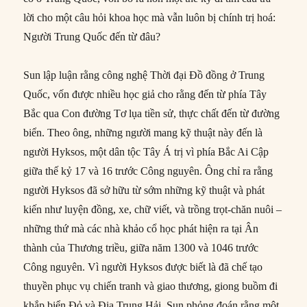
lời cho một câu hỏi khoa học mà vẫn luôn bị chính trị hoá:
Người Trung Quốc đến từ đâu?
Sun lập luận rằng công nghệ Thời đại Đồ đồng ở Trung
Quốc, vốn được nhiều học giả cho rằng đến từ phía Tây
Bắc qua Con đường Tơ lụa tiền sử, thực chất đến từ đường
biển. Theo ông, những người mang kỹ thuật này đến là
người Hyksos, một dân tộc Tây Á trị vì phía Bắc Ai Cập
giữa thế kỷ 17 và 16 trước Công nguyên. Ông chỉ ra rằng
người Hyksos đã sở hữu từ sớm những kỹ thuật và phát
kiến như luyện đồng, xe, chữ viết, và trồng trọt-chăn nuôi –
những thứ mà các nhà khảo cổ học phát hiện ra tại Ân
thành của Thương triều, giữa năm 1300 và 1046 trước
Công nguyên. Vì người Hyksos được biết là đã chế tạo
thuyền phục vụ chiến tranh và giao thương, giong buồm đi
khắp biển Đỏ và Địa Trung Hải, Sun phỏng đoán rằng một