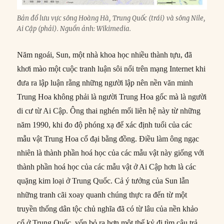
Bản đồ lưu vực sông Hoàng Hà, Trung Quốc (trái) và sông Nile,
Ai Cập (phải). Nguồn ảnh: Wikimedia.
Năm ngoái, Sun, một nhà khoa học nhiều thành tựu, đã
khơi mào một cuộc tranh luận sôi nổi trên mạng Internet khi
đưa ra lập luận rằng những người lập nên nền văn minh
Trung Hoa không phải là người Trung Hoa gốc mà là người
di cư từ Ai Cập. Ông thai nghén mối liên hệ này từ những
năm 1990, khi đo độ phóng xạ để xác định tuổi của các
mẫu vật Trung Hoa cổ đại bằng đồng. Điều làm ông ngạc
nhiên là thành phần hoá học của các mẫu vật này giống với
thành phần hoá học của các mẫu vật ở Ai Cập hơn là các
quặng kim loại ở Trung Quốc. Cả ý tưởng của Sun lẫn
những tranh cãi xoay quanh chúng thực ra đến từ một
truyền thống dân tộc chủ nghĩa đã có từ lâu của nền khảo
cổ ở Trung Quốc, vốn bỏ ra hơn một thế kỷ đi tìm câu trả