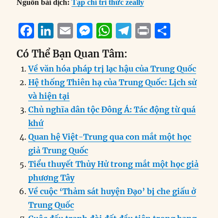
Nguồn bài dịch:
Tạp chí tri thức zeally
F
Li
E
M
W
T
P
S
a
n
m
e
h
el
ri
h
Có Thể Bạn Quan Tâm:
c
k
ai
ss
at
e
n
a
Về văn hóa pháp trị lạc hậu của Trung Quốc
e
e
l
e
s
g
t
re
Hệ thống Thiên hạ của Trung Quốc: Lịch sử
b
d
n
A
r
và hiện tại
o
I
g
p
a
Chủ nghĩa dân tộc Đông Á: Tác động từ quá
o
n
er
p
m
khứ
k
Quan hệ Việt-Trung qua con mắt một học
giả Trung Quốc
Tiểu thuyết Thủy Hử trong mắt một học giả
phương Tây
Về cuộc ‘Thảm sát huyện Đạo’ bị che giấu ở
Trung Quốc