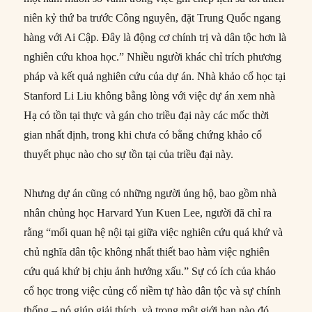
niên kỷ thứ ba trước Công nguyên, đặt Trung Quốc ngang
hàng với Ai Cập. Đây là động cơ chính trị và dân tộc hơn là
nghiên cứu khoa học.” Nhiều người khác chỉ trích phương
pháp và kết quả nghiên cứu của dự án. Nhà khảo cổ học tại
Stanford Li Liu không bằng lòng với việc dự án xem nhà
Hạ có tồn tại thực và gán cho triều đại này các mốc thời
gian nhất định, trong khi chưa có bằng chứng khảo cổ
thuyết phục nào cho sự tồn tại của triều đại này.
Nhưng dự án cũng có những người ủng hộ, bao gồm nhà
nhân chủng học Harvard Yun Kuen Lee, người đã chỉ ra
rằng “mối quan hệ nội tại giữa việc nghiên cứu quá khứ và
chủ nghĩa dân tộc không nhất thiết bao hàm việc nghiên
cứu quá khứ bị chịu ảnh hưởng xấu.” Sự có ích của khảo
cổ học trong việc củng cố niềm tự hào dân tộc và sự chính
thống – nó giúp giải thích, và trong một giới hạn nào đó,