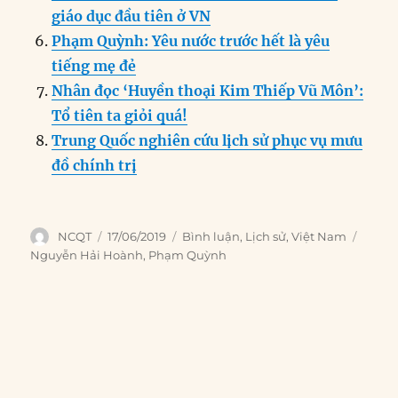
giáo dục đầu tiên ở VN
Phạm Quỳnh: Yêu nước trước hết là yêu
tiếng mẹ đẻ
Nhân đọc ‘Huyền thoại Kim Thiếp Vũ Môn’:
Tổ tiên ta giỏi quá!
Trung Quốc nghiên cứu lịch sử phục vụ mưu
đồ chính trị
Author
Posted
Categories
Tags
NCQT
17/06/2019
Bình luận
,
Lịch sử
,
Việt Nam
on
Nguyễn Hải Hoành
,
Phạm Quỳnh