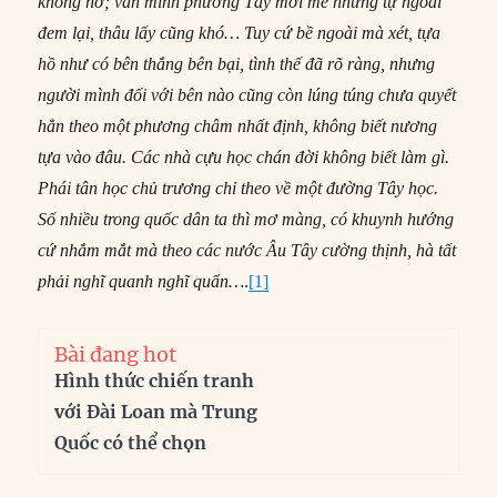
không nỡ; văn minh phương Tây mới mẻ nhưng tự ngoài
đem lại, thâu lấy cũng khó…
Tuy cứ bề ngoài mà xét, tựa
hồ như có bên thắng bên bại, tình thế đã rõ ràng, nhưng
người mình đối với bên nào cũng còn lúng túng chưa quyết
hẳn theo một phương châm nhất định, không biết nương
tựa vào đâu. Các nhà cựu học chán đời không biết làm gì.
Phái tân học chủ trương chỉ theo về một đường Tây học.
Số nhiều trong quốc dân ta thì mơ màng, có khuynh hướng
cứ nhắm mắt mà theo các nước Âu Tây cường thịnh, hà tất
phải nghĩ quanh nghĩ quẩn…
.
[1]
Bài đang hot
Hình thức chiến tranh
với Đài Loan mà Trung
Quốc có thể chọn