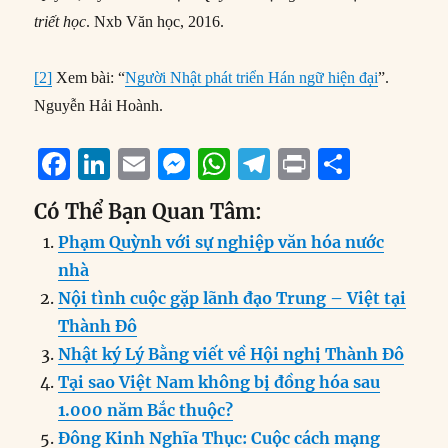
triết học
. Nxb Văn học, 2016.
[2]
Xem bài: “
Người Nhật phát triển Hán ngữ hiện đại
”.
Nguyễn Hải Hoành.
F
Li
E
M
W
T
P
S
a
n
m
e
h
el
ri
h
Có Thể Bạn Quan Tâm:
c
k
ai
ss
at
e
n
a
Phạm Quỳnh với sự nghiệp văn hóa nước
e
e
l
e
s
g
t
re
nhà
b
d
n
A
r
Nội tình cuộc gặp lãnh đạo Trung – Việt tại
o
I
g
p
a
Thành Đô
o
n
er
p
m
Nhật ký Lý Bằng viết về Hội nghị Thành Đô
k
Tại sao Việt Nam không bị đồng hóa sau
1.000 năm Bắc thuộc?
Đông Kinh Nghĩa Thục: Cuộc cách mạng