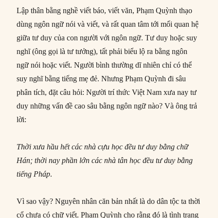
Lập thân bằng nghề viết báo, viết văn, Phạm Quỳnh thạo
dùng ngôn ngữ nói và viết, và rất quan tâm tới mối quan hệ
giữa tư duy của con người với ngôn ngữ. Tư duy hoặc suy
nghĩ (ông gọi là tư tưởng), tất phải biểu lộ ra bằng ngôn
ngữ nói hoặc viết. Người bình thường dĩ nhiên chỉ có thể
suy nghĩ bằng tiếng mẹ đẻ. Nhưng Phạm Quỳnh đi sâu
phân tích, đặt câu hỏi: Người trí thức Việt Nam xưa nay tư
duy những vấn đề cao sâu bằng ngôn ngữ nào? Và ông trả
lời:
Thời xưa hầu hết các nhà cựu học đều tư duy bằng chữ
Hán; thời nay phần lớn các nhà tân học đều tư duy bằng
tiếng Pháp
.
Vì sao vậy? Nguyên nhân căn bản nhất là do dân tộc ta thời
cổ chưa có chữ viết. Phạm Quỳnh cho rằng đó là tình trạng