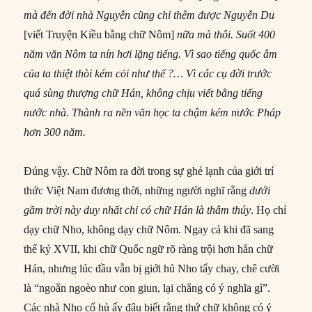
mà đến đời nhà Nguyễn cũng chỉ thêm được Nguyễn Du
[viết Truyện Kiều bằng chữ Nôm]
nữa mà thôi. Suốt 400
năm văn Nôm ta nín hơi lặng tiếng. Vì sao tiếng quốc âm
của ta thiệt thòi kém cỏi như thế ?… Vì các cụ đời trước
quá sùng thượng chữ Hán, không chịu viết bằng tiếng
nước nhà. Thành ra nền văn học ta chậm kém nước Pháp
hơn 300 năm.
Đúng vậy. Chữ Nôm ra đời trong sự ghẻ lạnh của giới trí
thức Việt Nam đương thời, những người nghĩ rằng
dưới
gầm trời này duy nhất chỉ có chữ Hán là thâm thúy
. Họ chỉ
dạy chữ Nho, không dạy chữ Nôm. Ngay cả khi đã sang
thế kỷ XVII, khi chữ Quốc ngữ rõ ràng trội hơn hẳn chữ
Hán, nhưng lúc đầu vẫn bị giới hủ Nho tẩy chay, chê cười
là “ngoằn ngoèo như con giun, lại chẳng có ý nghĩa gì”.
Các nhà Nho cổ hủ ấy đâu biết rằng thứ chữ không có ý