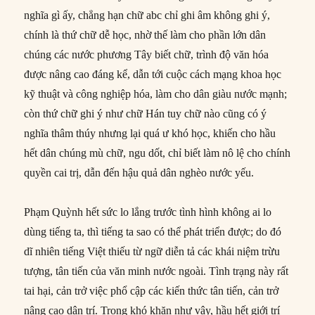
nghĩa gì ấy, chẳng hạn chữ abc chỉ ghi âm không ghi ý,
chính là thứ chữ dễ học, nhờ thế làm cho phần lớn dân
chúng các nước phương Tây biết chữ, trình độ văn hóa
được nâng cao đáng kể, dẫn tới cuộc cách mạng khoa học
kỹ thuật và công nghiệp hóa, làm cho dân giàu nước mạnh;
còn thứ chữ ghi ý như chữ Hán tuy chữ nào cũng có ý
nghĩa thâm thúy nhưng lại quá ư khó học, khiến cho hầu
hết dân chúng mù chữ, ngu dốt, chỉ biết làm nô lệ cho chính
quyền cai trị, dẫn đến hậu quả dân nghèo nước yếu.
Phạm Quỳnh hết sức lo lắng trước tình hình không ai lo
dùng tiếng ta, thì tiếng ta sao có thể phát triển được; do đó
dĩ nhiên tiếng Việt thiếu từ ngữ diễn tả các khái niệm trừu
tượng, tân tiến của văn minh nước ngoài. Tình trạng này rất
tai hại, cản trở việc phổ cập các kiến thức tân tiến, cản trở
nâng cao dân trí. Trong khó khăn như vậy, hầu hết giới trí