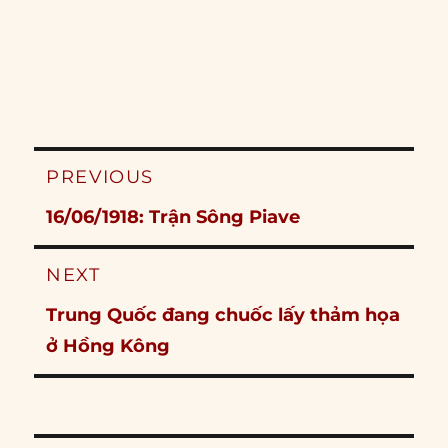
Post
PREVIOUS
navigation
Previous
16/06/1918: Trận Sông Piave
post:
NEXT
Next
Trung Quốc đang chuốc lấy thảm họa
post:
ở Hồng Kông