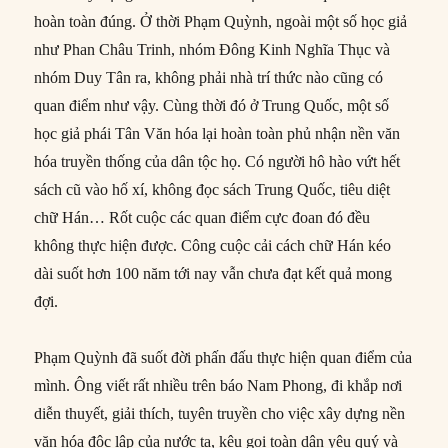
hoàn toàn đúng. Ở thời Phạm Quỳnh, ngoài một số học giả
như Phan Châu Trinh, nhóm Đông Kinh Nghĩa Thục và
nhóm Duy Tân ra, không phải nhà trí thức nào cũng có
quan điểm như vậy. Cùng thời đó ở Trung Quốc, một số
học giả phái Tân Văn hóa lại hoàn toàn phủ nhận nền văn
hóa truyền thống của dân tộc họ. Có người hô hào vứt hết
sách cũ vào hố xí, không đọc sách Trung Quốc, tiêu diệt
chữ Hán… Rốt cuộc các quan điểm cực đoan đó đều
không thực hiện được. Công cuộc cải cách chữ Hán kéo
dài suốt hơn 100 năm tới nay vẫn chưa đạt kết quả mong
đợi.
Phạm Quỳnh đã suốt đời phấn đấu thực hiện quan điểm của
mình. Ông viết rất nhiều trên báo Nam Phong, đi khắp nơi
diễn thuyết, giải thích, tuyên truyền cho việc xây dựng nền
văn hóa độc lập của nước ta, kêu gọi toàn dân yêu quý và