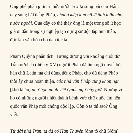
Ông phê phán giới trí thức nước ta xưa sùng bái chữ Hán,
nay sùng bái tiếng Pháp,
chung kiếp làm nô lệ tinh thần cho
nước ngoài
. Qua đây có thể thấy ông là một trong số ít học
giả đi đầu trong sự nghiệp tạo dựng sự độc lập tinh thần,
độc lập văn hóa cho dân tộc ta.
Phạm Quỳnh phân tích: Tương đương với khoảng cuối đời
Trần nước ta (thế kỷ XV) người Pháp đã tỉnh ngộ quyết bỏ
hẳn chữ Latin mà chỉ dùng tiếng Pháp, cho dù tiếng Pháp
thời ấy chưa hoàn thiện,
các nhà văn Pháp cũng khốn nạn
[khó khăn]
như bọn mình viết Quốc ngữ bây giờ
. Nhưng vì
họ có những người nhiệt thành bênh vực chữ quốc âm nên
quốc văn Pháp mới chóng độc lập. Còn ở ta thì sao? Ông
viết:
Từ đời nhà Trần, ta đã có Hàn Thuyên
[ông tổ chữ Nôm]