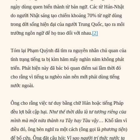
ngày dùng quen biến thành từ bản ngữ. Các từ Hán-Nhật
do người Nhật sáng tạo chiếm khoảng 70% từ ngữ dùng
trong đời sống hiện đại của người Trung Quốc, tạo ra môi
trường ngôn ngữ để họ trao đổi với nhau.
[2]
Tóm lại Phạm Quỳnh đã tìm ra nguyên nhân chủ quan của
tình trạng tiếng ta bị kìm hãm mấy nghìn năm không phát
triển. Phát hiện này đã bác bỏ quan điểm sai lầm thời đó
cho rằng vì tiếng ta nghèo nàn nên mới phải dùng tiếng
nước ngoài.
Ông cho rằng việc tư duy bằng chữ Hán hoặc tiếng Pháp
đều lợi bất cập hại.
Như thế thời dẫu là tư tưởng riêng của
mình mà một nửa thành ra Tây hay Tàu vậy
… Khổ tâm vì
điều đó, ông bèn nghĩ ra một cách (ông gọi là
phương tiện
)
để bổ cứu. Ông đặt câu hỏi:
Vì sao người trí thức nước ta