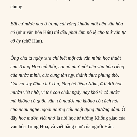
chung:
Bất cứ nước nào ở trong cái vòng khuôn một nền văn hóa
cổ
(như văn hóa Hán)
thì đều phải làm nô lệ cho thứ văn tự
cổ ấy
(chữ Hán).
Ông cha ta ngày xưa chỉ biết một cái văn minh học thuật
của Trung Hoa mà thôi, coi nó như một nền văn hóa riêng
của nước mình, cúc cung tận tụy, thành thực phụng thờ.
Các cụ say đắm chữ Tàu, lãng bỏ tiếng Nôm, đời đời học
mướn viết nhờ, vì thế con cháu ngày nay khổ vì có nước
mà
không có quốc văn, có người mà
không có cách nói
cho nhau nghe ngoài những câu nhật dụng thường đàm.
Ở
đây
học mướn viết nhờ
là nói học tư tưởng Khổng giáo của
văn hóa Trung Hoa, và viết bằng chữ của người Hán.