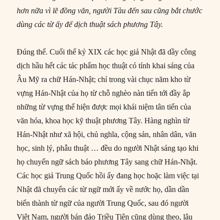
hơn nữa vì lẽ đồng văn, người Tàu đến sau cũng bắt chước
dùng các từ ấy để dịch thuật sách phương Tây.
Đúng thế. Cuối thế kỷ XIX các học giả Nhật đã dầy công
dịch hầu hết các tác phẩm học thuật có tính khai sáng của
Âu Mỹ ra chữ Hán-Nhật; chỉ trong vài chục năm kho từ
vựng Hán-Nhật của họ từ chỗ nghèo nàn tiến tới đầy ắp
những từ vựng thể hiện được mọi khái niệm tân tiến của
văn hóa, khoa học kỹ thuật phương Tây. Hàng nghìn từ
Hán-Nhật như xã hội, chủ nghĩa, cộng sản, nhân dân, văn
học, sinh lý, phẫu thuật … đều do người Nhật sáng tạo khi
họ chuyển ngữ sách báo phương Tây sang chữ Hán-Nhật.
Các học giả Trung Quốc hồi ấy đang học hoặc làm việc tại
Nhật đã chuyển các từ ngữ mới ấy về nước họ, dần dần
biến thành từ ngữ của người Trung Quốc, sau đó người
Việt Nam, người bán đảo Triều Tiên cũng dùng theo, lâu