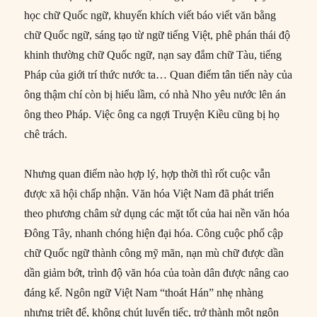
học chữ Quốc ngữ, khuyến khích viết báo viết văn bằng
chữ Quốc ngữ, sáng tạo từ ngữ tiếng Việt, phê phán thái độ
khinh thường chữ Quốc ngữ, nạn say đắm chữ Tàu, tiếng
Pháp của giới trí thức nước ta… Quan điểm tân tiến này của
ông thậm chí còn bị hiểu lầm, có nhà Nho yêu nước lên án
ông theo Pháp. Việc ông ca ngợi Truyện Kiều cũng bị họ
chê trách.
Nhưng quan điểm nào hợp lý, hợp thời thì rốt cuộc vẫn
được xã hội chấp nhận. Văn hóa Việt Nam đã phát triển
theo phương châm sử dụng các mặt tốt của hai nền văn hóa
Đông Tây, nhanh chóng hiện đại hóa. Công cuộc phổ cập
chữ Quốc ngữ thành công mỹ mãn, nạn mù chữ được dần
dần giảm bớt, trình độ văn hóa của toàn dân được nâng cao
đáng kể. Ngôn ngữ Việt Nam “thoát Hán” nhẹ nhàng
nhưng triệt để, không chút luyến tiếc, trở thành một ngôn