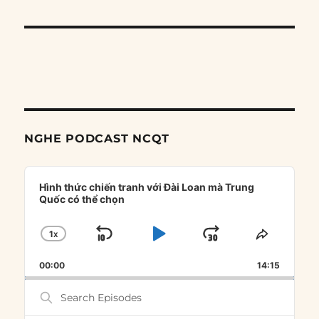
NGHE PODCAST NCQT
Audio
Player
Hình thức chiến tranh với Đài Loan mà Trung
Quốc có thể chọn
1
X
SKIP
PLAY
JUMP
CHANGE
SHARE
PLAYBACK
THIS
BACKWARD
PAUSE
FORWARD
00:00
RATE
14:15
EPISOD
Search
Episodes