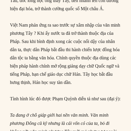
Tàu, dốc lòng học ông thầy Tây, tiến nhanh lên con đường
hiện đại hóa, trở thành cường quốc số Một châu Á.
Việt Nam phản ứng ra sao trước sự xâm nhập của văn minh
phương Tây ? Khi ấy nước ta đã trở thành thuộc địa của
Pháp. Sau khi bình định xong các cuộc nổi dậy của nhân
dân ta, thực dân Pháp bắt đầu thi hành chiến lược đồng hóa
dân tộc ta bằng văn hóa. Chính quyền thuộc địa dùng các
biện pháp hành chính mở rộng giảng dạy chữ Quốc ngữ và
tiếng Pháp, hạn chế giáo dục chữ Hán. Tây học bắt đầu
hưng thịnh, Hán học suy tàn dần.
Tình hình lúc đó được Phạm Quỳnh diễn tả như sau (đại ý):
Ta đang ở chỗ giáp giới hai nền văn minh. Văn minh
phương Đông cũ kỹ nhưng là cái vốn có của ta, bỏ đi