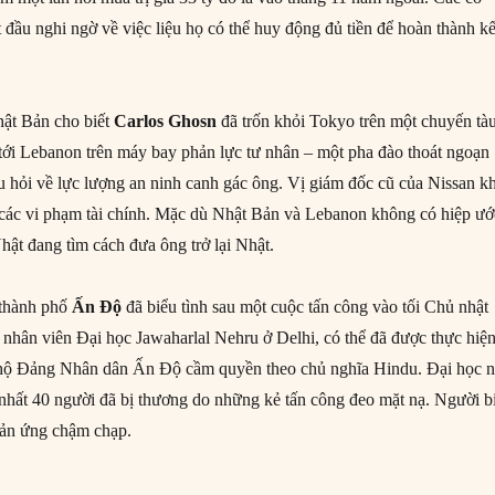
 đầu nghi ngờ về việc liệu họ có thể huy động đủ tiền để hoàn thành kê
hật Bản cho biết
Carlos Ghosn
đã trốn khỏi Tokyo trên một chuyến tà
 tới Lebanon trên máy bay phản lực tư nhân – một pha đào thoát ngoạn
u hỏi về lực lượng an ninh canh gác ông. Vị giám đốc cũ của Nissan k
ì các vi phạm tài chính. Mặc dù Nhật Bản và Lebanon không có hiệp ướ
t đang tìm cách đưa ông trở lại Nhật.
u thành phố
Ấn Độ
đã biểu tình sau một cuộc tấn công vào tối Chủ nhật
 nhân viên Đại học Jawaharlal Nehru ở Delhi, có thể đã được thực hiệ
 hộ Đảng Nhân dân Ấn Độ cầm quyền theo chủ nghĩa Hindu. Đại học n
 Ít nhất 40 người đã bị thương do những kẻ tấn công đeo mặt nạ. Người b
hản ứng chậm chạp.