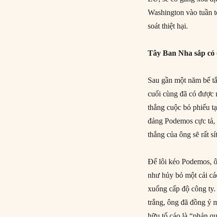
Washington vào tuần tớ
soát thiệt hại.
Tây Ban Nha sắp có 
Sau gần một năm bế tắc
cuối cùng đã có được m
thắng cuộc bỏ phiếu t
đảng Podemos cực tả
thắng của ông sẽ rất sí
Để lôi kéo Podemos, ô
như hủy bỏ một cải cá
xuống cấp độ công t
trắng, ông đã đồng ý mơ
hữu tố cáo là “phản 