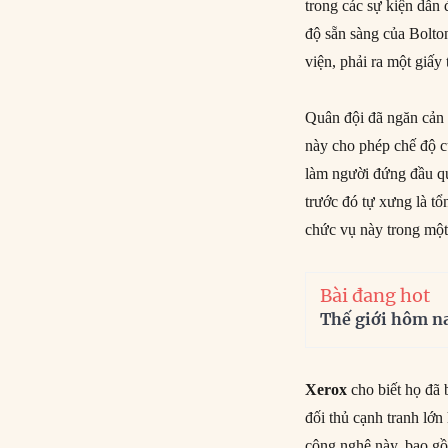
trong các sự kiện dẫn đ
độ sẵn sàng của Bolt
viện, phải ra một giấy
Quân đội đã ngăn cản c
này cho phép chế độ c
làm người đứng đầu q
trước đó tự xưng là t
chức vụ này trong mộ
Bài đang hot
Thế giới hôm n
Xerox
cho biết họ đã 
đối thủ cạnh tranh lớn 
công nghệ này, bao gồ