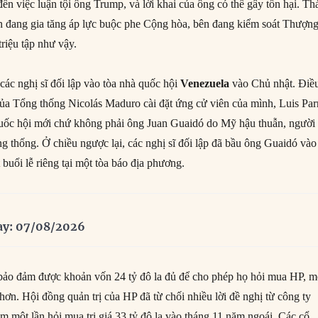
ến việc luận tội ông Trump, và lời khai của ông có thể gây tổn hại. Tha
on đang gia tăng áp lực buộc phe Cộng hòa, bên đang kiểm soát Thượn
 triệu tập như vậy.
ác nghị sĩ đối lập vào tòa nhà quốc hội
Venezuela
vào Chủ nhật. Điề
ủa Tổng thống Nicolás Maduro cài đặt ứng cử viên của mình, Luis Par
uốc hội mới chứ không phải ông Juan Guaidó do Mỹ hậu thuẫn, người
ổng thống. Ở chiều ngược lại, các nghị sĩ đối lập đã bầu ông Guaidó vào
t buổi lễ riêng tại một tòa báo địa phương.
ay: 07/08/2026
bảo đảm được khoản vốn 24 tỷ đô la đủ để cho phép họ hỏi mua HP, m
hơn. Hội đồng quản trị của HP đã từ chối nhiều lời đề nghị từ công ty
m một lần hỏi mua trị giá 33 tỷ đô la vào tháng 11 năm ngoái. Các cổ