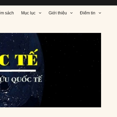
ểm sách
Mục lục
Giới thiệu
Điểm tin