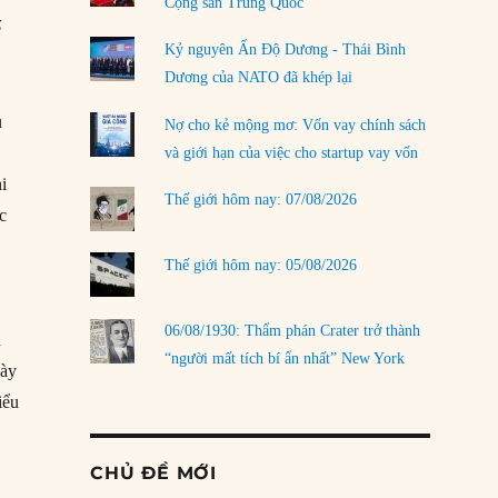
Cộng sản Trung Quốc
́
Kỷ nguyên Ấn Độ Dương - Thái Bình
Dương của NATO đã khép lại
u
Nợ cho kẻ mộng mơ: Vốn vay chính sách
và giới hạn của việc cho startup vay vốn
hi
Thế giới hôm nay: 07/08/2026
c
Thế giới hôm nay: 05/08/2026
06/08/1930: Thẩm phán Crater trở thành
n
“người mất tích bí ẩn nhất” New York
ày
iểu
CHỦ ĐỀ MỚI