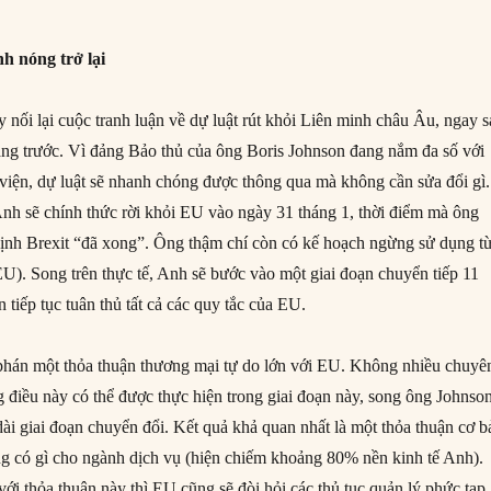
nh nóng trở lại
ối lại cuộc tranh luận về dự luật rút khỏi Liên minh châu Âu, ngay 
g trước. Vì đảng Bảo thủ của ông Boris Johnson đang nắm đa số với
Hạ viện, dự luật sẽ nhanh chóng được thông qua mà không cần sửa đổi gì.
nh sẽ chính thức rời khỏi EU vào ngày 31 tháng 1, thời điểm mà ông
định Brexit “đã xong”. Ông thậm chí còn có kế hoạch ngừng sử dụng t
̉i EU). Song trên thực tế, Anh sẽ bước vào một giai đoạn chuyển tiếp 11
tiếp tục tuân thủ tất cả các quy tắc của EU.
 phán một thỏa thuận thương mại tự do lớn với EU. Không nhiều chuyê
g điều này có thể được thực hiện trong giai đoạn này, song ông Johnso
 dài giai đoạn chuyển đổi. Kết quả khả quan nhất là một thỏa thuận cơ 
g có gì cho ngành dịch vụ (hiện chiếm khoảng 80% nền kinh tế Anh).
́i thỏa thuận này thì EU cũng sẽ đòi hỏi các thủ tục quản lý phức tạp,