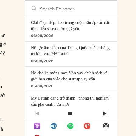
Search
Episodes
Giai đoạn tiếp theo trong cuộc trấn áp các dân
tộc thiểu số của Trung Quốc
 sẽ
06/08/2026
 ở
Nỗ lực âm thầm của Trung Quốc nhằm thống
Mỹ
trị khu vực Mỹ Latinh
06/08/2026
Nợ cho kẻ mộng mơ: Vốn vay chính sách và
t
giới hạn của việc cho startup vay vốn
05/08/2026
ăm
 sở
Mỹ Latinh đang trở thành “phòng thí nghiệm”
của phe cánh hữu mới
04/08/2026
PREVIOUS
SHOW
NEXT
ên
EPISODE
EPISODES
EPISODE
Tại sao Trung Quốc phủ nhận cuộc gặp với
Show
LIST
nh
Ngoại trưởng Nhật Bản?
Podcast