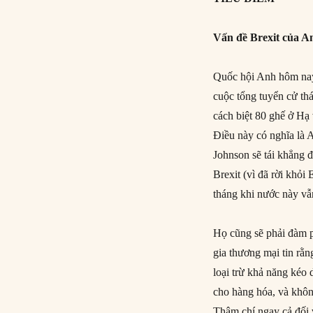
Vấn đề Brexit của A
Quốc hội Anh hôm nay n
cuộc tổng tuyển cử thán
cách biệt 80 ghế ở 
Điều này có nghĩa là A
Johnson sẽ tái khẳng 
Brexit (vì đã rời kho
tháng khi nước này vẫn 
Họ cũng sẽ phải đàm
gia thương mại tin rằn
loại trừ khả năng kéo
cho hàng hóa, và khôn
Thậm chí ngay cả đối vơ