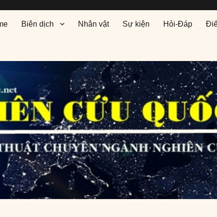
me
Biên dịch
Nhân vật
Sự kiện
Hỏi-Đáp
Đi