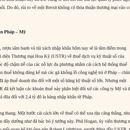
hối. Do đó, rủi ro về một Brexit không có thỏa thuận thương mại vào c
an Pháp – Mỹ
 rượu sâm banh và túi xách nhập khẩu hôm nay sẽ là tâm điểm trong
ại diện Thương mại Hoa Kỳ (USTR) về thuế dịch vụ kỹ thuật số của
c độ chậm trễ của các nỗ lực đa phương nhằm cải cách hệ thống thuế
n thuế không đáng kể mà các gã khổng lồ công nghệ trả ở Pháp – chí
đã áp thuế doanh thu đối với một số hãng kỹ thuật số lớn. Nhưng một
 đã kết luận các khoản thuế này phân biệt đối xử các công ty Mỹ và 
rả đũa đối với 2,4 tỷ đô la hàng nhập khẩu từ Pháp.
́ng thang. Một bước cải cách lớn về thuế có thể xoa dịu căng thẳng, n
 đây dường như đã bác bỏ ý tưởng này. Phil Hogan, ủy viên thương 
u mối quan hệ khi ông gặp Robert Lighthizer, người đứng đầu USTR, t