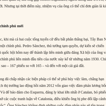
i. Nhưng tại thời điểm này, nhiệm vụ của ông có thể chỉ đơn giản là ki
chính phủ mới
, khi mà cả hai cuộc tổng tuyển cử đều bất phân thắng bại, Tây Ban 
ột chính phủ. Pedro Sánchez, thủ tướng tạm quyền, dự kiến sẽ chiến
ại quốc hội hôm nay để thành lập liên minh giữa đảng Xã hội của ông v
, chính phủ liên minh đầu tiên của nước này kể từ những năm 1930. Ch
t sao – 167 phiếu so với 165 – và đến với một cái giá đắt.
ng đã chấp nhận các biện pháp có thể sẽ phá hủy việc làm, chẳng hạn
ch thị trường lao động hồi năm 2012 vốn giao việc đàm phán lương b
y. Và để bảo đảm cho Esquerra, đảng ly khai lớn nhất ở Catalan, bỏ phiế
̉ các cuộc tranh luận về Catalonia, điều khiến ông bị phe đối lập cánh
quốc”. Ông Sánchez khẳng định những cuộc đàm phán này sẽ tôn trọng