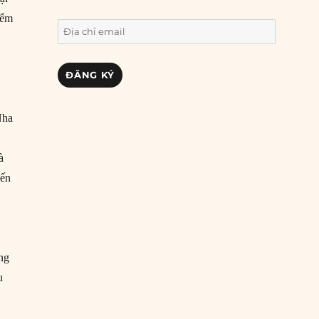
ểm
Địa
chỉ
email
ĐĂNG KÝ
Nha
à
iến
ổng
u