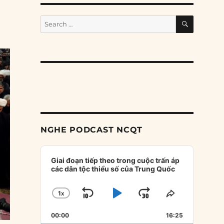
SEARCH
Search
for:
NGHE PODCAST NCQT
Audio
Player
Giai đoạn tiếp theo trong cuộc trấn áp
các dân tộc thiểu số của Trung Quốc
1
X
SKIP
PLAY
JUMP
CHANGE
SHARE
PLAYBACK
THIS
BACKWARD
PAUSE
FORWARD
00:00
RATE
16:25
EPISODE