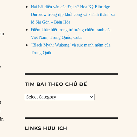
Hai bài diễn văn của Đại sứ Hoa Kỳ Elbridge
Durbrow trong dịp khởi công và khánh thành xa
lộ Sài Gòn – Biên Hòa
Điểm khác biệt trong tư tưởng chiến tranh của
sau
Việt Nam, Trung Quốc, Cuba
‘Black Myth: Wukong’ và sức mạnh mềm của
Trung Quốc
ừ
TÌM BÀI THEO CHỦ ĐỀ
Tìm
n
bài
theo
n
chủ
bản
đề
LINKS HỮU ÍCH