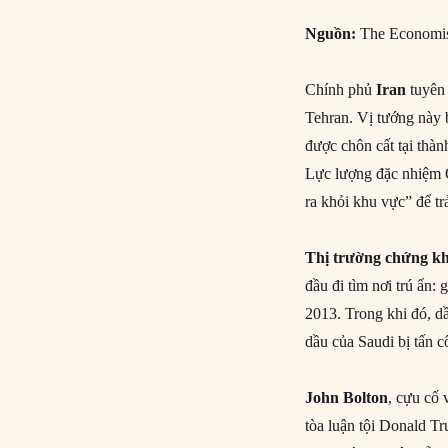
Nguồn:
The Economis
Chính phủ
Iran
tuyên 
Tehran. Vị tướng này 
được chôn cất tại thà
Lực lượng đặc nhiệm Q
ra khỏi khu vực” để tr
Thị trường chứng k
đầu đi tìm nơi trú 
2013. Trong khi đó, d
dầu của Saudi bị tấn c
John Bolton
, cựu cố 
tòa luận tội Donald T