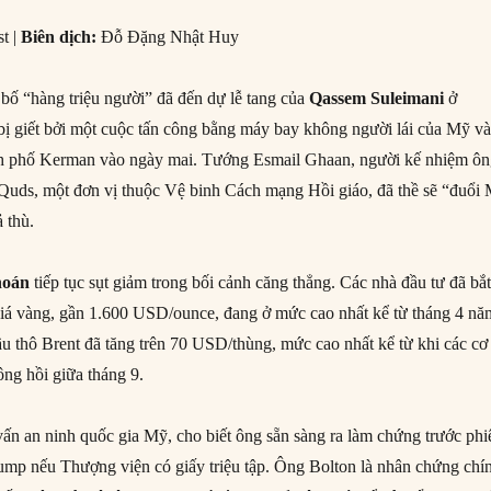
t |
Biên dịch:
Đỗ Đặng Nhật Huy
bố “hàng triệu người” đã đến dự lễ tang của
Qassem Suleimani
ở
bị giết bởi một cuộc tấn công bằng máy bay không người lái của Mỹ và
nh phố Kerman vào ngày mai. Tướng Esmail Ghaan, người kế nhiệm ông
uds, một đơn vị thuộc Vệ binh Cách mạng Hồi giáo, đã thề sẽ “đuổi 
ả thù.
hoán
tiếp tục sụt giảm trong bối cảnh căng thẳng. Các nhà đầu tư đã bắ
ẩn: giá vàng, gần 1.600 USD/ounce, đang ở mức cao nhất kể từ tháng 4 n
ầu thô Brent đã tăng trên 70 USD/thùng, mức cao nhất kể từ khi các cơ
ông hồi giữa tháng 9.
vấn an ninh quốc gia Mỹ, cho biết ông sẵn sàng ra làm chứng trước phi
rump nếu Thượng viện có giấy triệu tập. Ông Bolton là nhân chứng chí