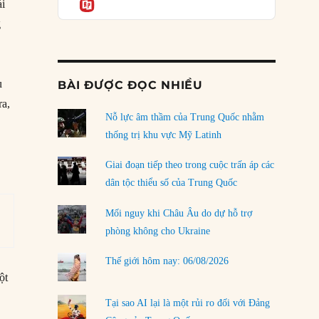
Informatio
04/08/2026
́i
g
Điểm mù chiến lược của Trump tại Thái Bình
Dương
03/08/2026
u
BÀI ĐƯỢC ĐỌC NHIỀU
Đặt cược vào thất bại: Các quỹ đầu tư mạo
ra,
hiểm quốc gia và khía cạnh chính trị của vốn
rủi ro
Nỗ lực âm thầm của Trung Quốc nhằm
02/08/2026
thống trị khu vực Mỹ Latinh
Làm thế nào để kết thúc Chiến tranh Iran?
Giai đoạn tiếp theo trong cuộc trấn áp các
01/08/2026
dân tộc thiểu số của Trung Quốc
Chiến lược kế tiếp của Bắc Kinh ở Biển Đông
Mối nguy khi Châu Âu do dự hỗ trợ
31/07/2026
phòng không cho Ukraine
Trật tự thế giới mới: Các nước nhỏ sẽ luôn
Thế giới hôm nay: 06/08/2026
phải chịu đựng?
ột
30/07/2026
Tại sao AI lại là một rủi ro đối với Đảng
LOAD MORE