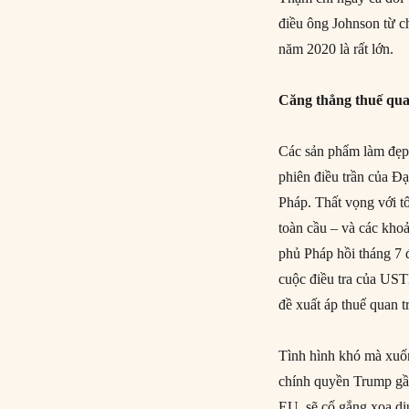
điều ông Johnson từ c
năm 2020 là rất lớn.
Căng thẳng thuế qu
Các sản phẩm làm đẹp,
phiên điều trần của Đ
Pháp. Thất vọng với tố
toàn cầu – và các khoả
phủ Pháp hồi tháng 7 
cuộc điều tra của USTR
đề xuất áp thuế quan t
Tình hình khó mà xuô
chính quyền Trump gần
EU, sẽ cố gắng xoa dị