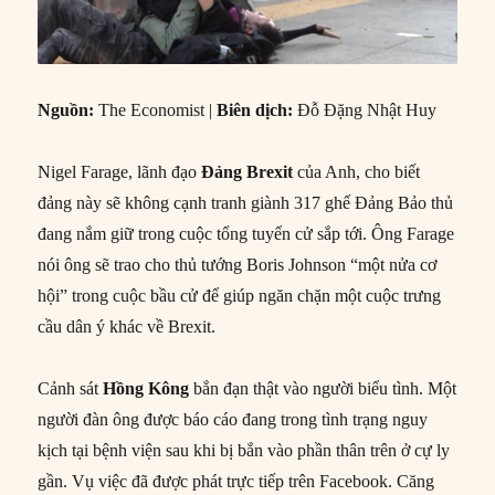
Nguồn:
The Economist |
Biên dịch:
Đỗ Đặng Nhật Huy
Nigel Farage, lãnh đạo
Đảng Brexit
của Anh, cho biết
đảng này sẽ không cạnh tranh giành 317 ghế Đảng Bảo thủ
đang nắm giữ trong cuộc tổng tuyển cử sắp tới. Ông Farage
nói ông sẽ trao cho thủ tướng Boris Johnson “một nửa cơ
hội” trong cuộc bầu cử để giúp ngăn chặn một cuộc trưng
cầu dân ý khác về Brexit.
Cảnh sát
Hồng Kông
bắn đạn thật vào người biểu tình. Một
người đàn ông được báo cáo đang trong tình trạng nguy
kịch tại bệnh viện sau khi bị bắn vào phần thân trên ở cự ly
gần. Vụ việc đã được phát trực tiếp trên Facebook. Căng