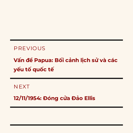
Post
PREVIOUS
navigation
Previous
Vấn đề Papua: Bối cảnh lịch sử và các
post:
yếu tố quốc tế
NEXT
Next
12/11/1954: Đóng cửa Đảo Ellis
post: