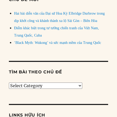
Hai bài diễn văn của Đại sứ Hoa Kỳ Elbridge Durbrow trong
dịp khởi công và khánh thành xa lộ Sài Gòn – Biên Hòa
Điểm khác biệt trong tư tưởng chiến tranh của Việt Nam,
Trung Quốc, Cuba
‘Black Myth: Wukong’ và sức mạnh mềm của Trung Quốc
TÌM BÀI THEO CHỦ ĐỀ
Tìm
bài
theo
chủ
đề
LINKS HỮU ÍCH