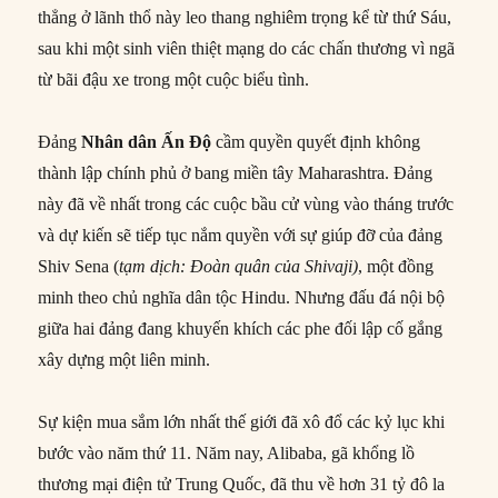
thẳng ở lãnh thổ này leo thang nghiêm trọng kể từ thứ Sáu,
sau khi một sinh viên thiệt mạng do các chấn thương vì ngã
từ bãi đậu xe trong một cuộc biểu tình.
Đảng
Nhân dân Ấn Độ
cầm quyền quyết định không
thành lập chính phủ ở bang miền tây Maharashtra. Đảng
này đã về nhất trong các cuộc bầu cử vùng vào tháng trước
và dự kiến sẽ tiếp tục nắm quyền với sự giúp đỡ của đảng
Shiv Sena (
tạm dịch: Đoàn quân của Shivaji)
, một đồng
minh theo chủ nghĩa dân tộc Hindu. Nhưng đấu đá nội bộ
giữa hai đảng đang khuyến khích các phe đối lập cố gắng
xây dựng một liên minh.
Sự kiện mua sắm lớn nhất thế giới đã xô đổ các kỷ lục khi
bước vào năm thứ 11. Năm nay, Alibaba, gã khổng lồ
thương mại điện tử Trung Quốc, đã thu về hơn 31 tỷ đô la