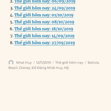
Thế giới hôm nay: 06/09/2019
b
d
n
A
r
Thế giới hôm nay: 24/09/2019
o
I
g
p
a
Thế giới hôm nay: 01/10/2019
o
n
er
p
m
Thế giới hôm nay: 08/10/2019
k
Thế giới hôm nay: 18/10/2019
Thế giới hôm nay: 14/09/2019
Thế giới hôm nay: 27/09/2019
Author
Posted
Categories
Tags
Nhat Huy
12/11/2019
Thế giới hôm nay
Bolivia
,
on
Brazil
,
Disney
,
Đỗ Đặng Nhật Huy
,
Mỹ