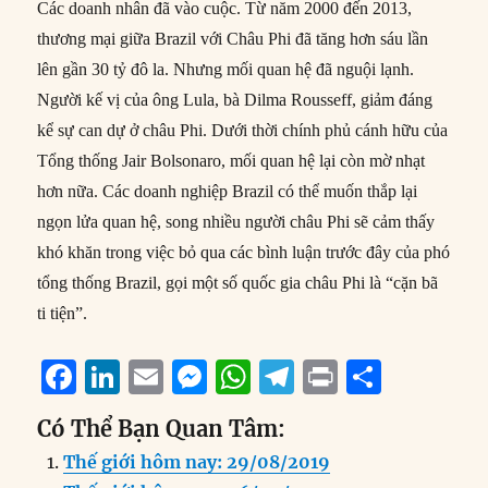
Các doanh nhân đã vào cuộc. Từ năm 2000 đến 2013,
thương mại giữa Brazil với Châu Phi đã tăng hơn sáu lần
lên gần 30 tỷ đô la. Nhưng mối quan hệ đã nguội lạnh.
Người kế vị của ông Lula, bà Dilma Rousseff, giảm đáng
kể sự can dự ở châu Phi. Dưới thời chính phủ cánh hữu của
Tổng thống Jair Bolsonaro, mối quan hệ lại còn mờ nhạt
hơn nữa. Các doanh nghiệp Brazil có thể muốn thắp lại
ngọn lửa quan hệ, song nhiều người châu Phi sẽ cảm thấy
khó khăn trong việc bỏ qua các bình luận trước đây của phó
tổng thống Brazil, gọi một số quốc gia châu Phi là “cặn bã
ti tiện”.
F
Li
E
M
W
T
P
S
a
n
m
e
h
el
ri
h
Có Thể Bạn Quan Tâm:
c
k
ai
ss
at
e
n
a
Thế giới hôm nay: 29/08/2019
e
e
l
e
s
g
t
re