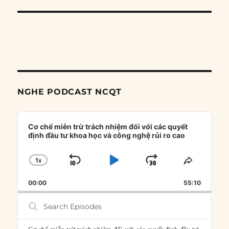
NGHE PODCAST NCQT
Audio
Player
Cơ chế miễn trừ trách nhiệm đối với các quyết
định đầu tư khoa học và công nghệ rủi ro cao
1
X
SKIP
PLAY
JUMP
CHANGE
SHARE
PLAYBACK
THIS
BACKWARD
PAUSE
FORWARD
00:00
RATE
55:10
EPISOD
Search
Episodes