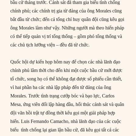
bầu cử tháng trước. Cảnh sát đã tham gia biểu tình chống
chính phủ; các chính trị gia từ đảng của ông Morales cũng
bắt đầu từ chức; đến cả tổng chỉ huy quân đội cũng kêu gọi
ông Morales làm như vậy. Những người mà theo hiến pháp
có thể tiếp quản vị trí tổng thống – gồm phó tổng thống và
các chủ tịch lưỡng viện – đều đã từ chức.
Quốc hội dự kiến ​​họp hôm nay để chọn các nhà lãnh đạo
chính phủ lâm thời cho đến khi một cuộc bầu cử mới được
tổ chức, song họ có thể không đạt được số phiếu cần thiết,
vì hai phần ba các nhà lập pháp đến từ đảng của ông
Morales. Trước tình trạng cướp bóc và bạo lực, Carlos
Mesa, ứng viên đối lập hàng đầu, hối thúc cảnh sát và quân
đội vãn hồi trật tự đồng thời kêu gọi một giải pháp hợp
hiến. Luis Fernando Camacho, nhà lãnh đạo của các cuộc
biểu tình chống lại gian lận bầu cử, đã kêu gọi tất cả các