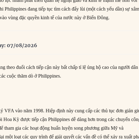
nỗ lực nhằm phát triển quan hệ ngoại giao và kinh tế mạnh mẽ hơn với
i Philippines đang tiếp tục tìm cách đẩy lùi (một cách yếu dần) sự xâ
vào vùng đặc quyền kinh tế của nước này ở Biển Đông.
ay: 07/08/2026
g theo đuổi cách tiếp cận này bất chấp tỉ lệ ủng hộ cao của người dân
các cuộc thăm dò ở Philippines.
ý VFA vào năm 1998. Hiệp định này cung cấp các thủ tục đơn giản gi
ội Hoa Kỳ được tiếp cận Philippines dễ dàng hơn trong các chuyến côn
, để tham gia các hoạt động huấn luyện song phương giữa Mỹ và
ại một loạt các quy trình để giải quyết các vấn đề có thể xảy ra xuất ph