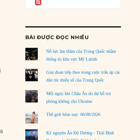
Informatio
04/08/2026
Điểm mù chiến lược của Trump tại Thái Bình
Dương
03/08/2026
BÀI ĐƯỢC ĐỌC NHIỀU
Đặt cược vào thất bại: Các quỹ đầu tư mạo
n
hiểm quốc gia và khía cạnh chính trị của vốn
rủi ro
Nỗ lực âm thầm của Trung Quốc nhằm
02/08/2026
thống trị khu vực Mỹ Latinh
ị
Làm thế nào để kết thúc Chiến tranh Iran?
Giai đoạn tiếp theo trong cuộc trấn áp các
01/08/2026
dân tộc thiểu số của Trung Quốc
Chiến lược kế tiếp của Bắc Kinh ở Biển Đông
Mối nguy khi Châu Âu do dự hỗ trợ
31/07/2026
phòng không cho Ukraine
Trật tự thế giới mới: Các nước nhỏ sẽ luôn
Thế giới hôm nay: 06/08/2026
phải chịu đựng?
30/07/2026
vũ
Kỷ nguyên Ấn Độ Dương - Thái Bình
LOAD MORE