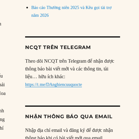
Báo cáo Thường niên 2025 và Kêu gọi tài trợ
năm 2026
h
NCQT TRÊN TELEGRAM
Theo dõi NCQT trên Telegram để nhận được
thông báo bài viết mới và các thông tin, tài
ếu
liệu… hữu ích khác:
hải
https://t.me/DAnghiencuuquocte
Hoa
i
ính
NHẬN THÔNG BÁO QUA EMAIL
ang
hí
Nhập địa chỉ email và đăng ký để được nhận
thông báo khi có bài viết mới qua email.