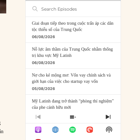
Search
Episodes
Giai đoạn tiếp theo trong cuộc trấn áp các dân
tộc thiểu số của Trung Quốc
06/08/2026
Nỗ lực âm thầm của Trung Quốc nhằm thống
trị khu vực Mỹ Latinh
06/08/2026
Nợ cho kẻ mộng mơ: Vốn vay chính sách và
giới hạn của việc cho startup vay vốn
05/08/2026
Mỹ Latinh đang trở thành “phòng thí nghiệm”
của phe cánh hữu mới
04/08/2026
PREVIOUS
SHOW
NEXT
g
EPISODE
EPISODES
EPISODE
Tại sao Trung Quốc phủ nhận cuộc gặp với
Show
LIST
ẫn
Ngoại trưởng Nhật Bản?
Podcast