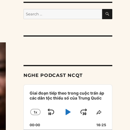
SEARCH
Search
for:
NGHE PODCAST NCQT
Audio
Player
Giai đoạn tiếp theo trong cuộc trấn áp
các dân tộc thiểu số của Trung Quốc
1
X
SKIP
PLAY
JUMP
CHANGE
SHARE
PLAYBACK
THIS
BACKWARD
PAUSE
FORWARD
00:00
RATE
16:25
EPISODE