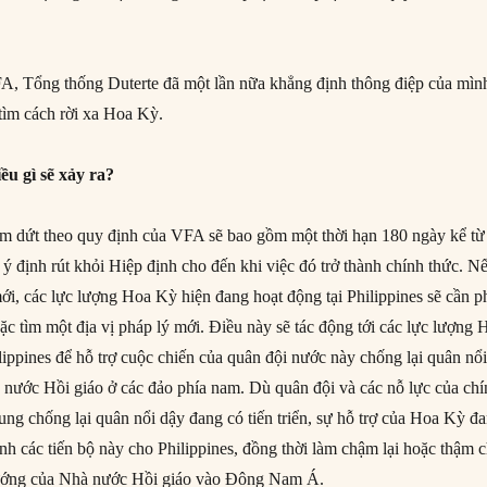
A, Tổng thống Duterte đã một lần nữa khẳng định thông điệp của mìn
 tìm cách rời xa Hoa Kỳ.
ều gì sẽ xảy ra?
m dứt theo quy định của VFA sẽ bao gồm một thời hạn 180 ngày kể từ
ý định rút khỏi Hiệp định cho đến khi việc đó trở thành chính thức. N
ới, các lực lượng Hoa Kỳ hiện đang hoạt động tại Philippines sẽ cần p
oặc tìm một địa vị pháp lý mới. Điều này sẽ tác động tới các lực lượng 
lippines để hỗ trợ cuộc chiến của quân đội nước này chống lại quân nổ
à nước Hồi giáo ở các đảo phía nam. Dù quân đội và các nỗ lực của ch
ung chống lại quân nổi dậy đang có tiến triển, sự hỗ trợ của Hoa Kỳ đ
h các tiến bộ này cho Philippines, đồng thời làm chậm lại hoặc thậm c
ướng của Nhà nước Hồi giáo vào Đông Nam Á.