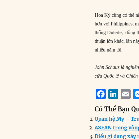
Hoa Kỳ cũng có thể nắ
hơn với Philippines,
thống Duterte, đồng t
thuận lớn khác, lần nà
nhiều năm tới.
John Schaus là nghiên
cứu Quốc tế và Chiến 
F
Li
E
a
n
Có Thể Bạn Q
c
k
a
Quan hệ Mỹ – Tru
e
e
l
ASEAN trong vòn
b
d
Điều gì đang xảy 