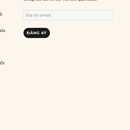
Địa
ốt
chỉ
email
hỏa
ĐĂNG KÝ
iên