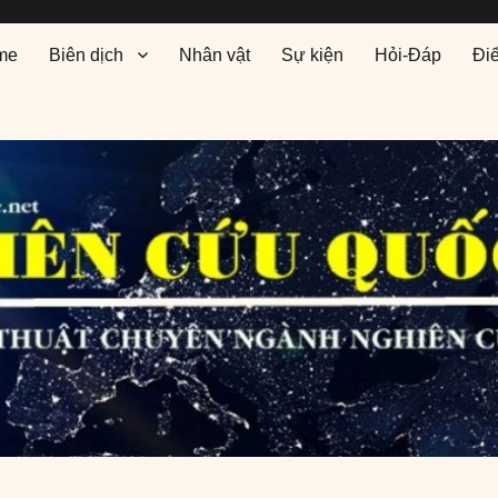
me
Biên dịch
Nhân vật
Sự kiện
Hỏi-Đáp
Đi