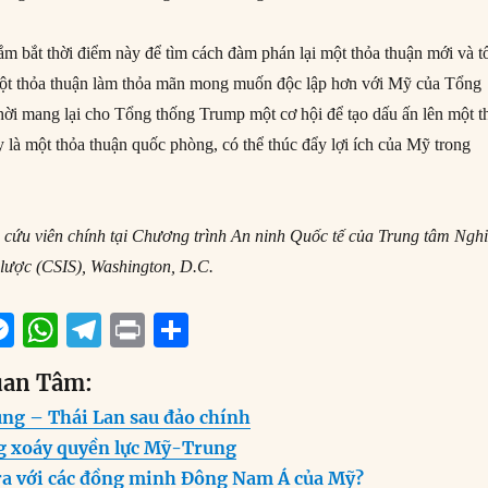
m bắt thời điểm này để tìm cách đàm phán lại một thỏa thuận mới và t
 một thỏa thuận làm thỏa mãn mong muốn độc lập hơn với Mỹ của Tổng
hời mang lại cho Tổng thống Trump một cơ hội để tạo dấu ấn lên một t
y là một thỏa thuận quốc phòng, có thể thúc đẩy lợi ích của Mỹ trong
 cứu viên chính tại Chương trình An ninh Quốc tế của Trung tâm Ngh
lược (CSIS), Washington, D.C.
M
W
T
P
S
m
e
h
el
ri
h
uan Tâm:
i
ss
at
e
n
a
ng – Thái Lan sau đảo chính
e
s
g
t
re
g xoáy quyền lực Mỹ-Trung
n
A
r
ra với các đồng minh Đông Nam Á của Mỹ?