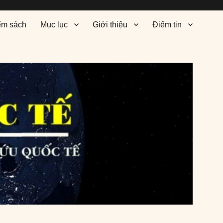
ểm sách
Mục lục
Giới thiệu
Điểm tin