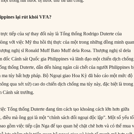
 một trong hai nước bị nước thứ ba tấn công.
lippines lại rút khỏi VFA?
rực tiếp của sự thay đổi này là Tổng thống Rodrigo Duterte của
 lòng với việc Mỹ thu hồi thị thực của một trong những đồng minh qua
hượng nghị sĩ Ronald Muff Bato Muff dela Rosa. Thượng nghị sĩ dela
m đốc Cảnh sát Quốc gia Philippines và lãnh đạo một chiến dịch chống
ổng thống Duterte, dẫn đến hàng ngàn cái chết của người Philippines b
ến ma túy bất hợp pháp. Bộ Ngoại giao Hoa Kỳ đã báo cáo một mức độ
hông qua xét xử) cao do chiến dịch chống ma túy này, đặc biệt là trong
m Cảnh sát trưởng.
việc Tổng thống Duterte đang tìm cách tạo khoảng cách lớn hơn giữa
, điều mà ông gọi là một “chính sách đối ngoại độc lập”. Một số yếu tố
 bao gồm việc tiếp cận Nga để tạo quan hệ chặt chẽ hơn và có thể mua 