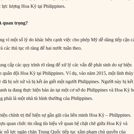
c lực lượng Hoa Kỳ tại Philippines.
A quan trọng?
g vì một số lý do khác bên cạnh việc cho phép Mỹ dễ dàng tiếp cận c
và các thủ tục rõ ràng để hai nước tuân theo.
ng cấp các quy trình rõ ràng để xử lý các vấn đề phát sinh do sự hiện
n quân đội Hoa Kỳ tại Philippines. Ví dụ, vào năm 2015, một lính thủy
đã bị xét xử và bị kết án giết một người Philippines. Người này bị kết
nh ta đang thực hiện bản án tại một cơ sở do Philippines và Hoa Kỳ 
g phải là một nhà tù bình thường của Philippines.
 hiệu chính trị thể hiện sự gần gũi của liên minh Hoa Kỳ – Philippines.
cựu quan chức tin rằng tín hiệu về quan hệ chặt chẽ giữa Hoa Kỳ và
 các nỗ lực ngăn chặn Trung Quốc tiếp tục xâm phạm chủ quyền của