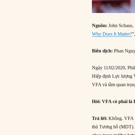
Nguồn:
John Schaus, 
Why Does It Matter?
”
Biên dịch:
Phan Ngu
Ngày 11/02/2020, Phil
Hiệp định Lực lượng V
VFA và tầm quan trọn
Hỏi: VFA có phải là
Trả lời:
Không. VFA là
thủ Tương hỗ (MDT). 