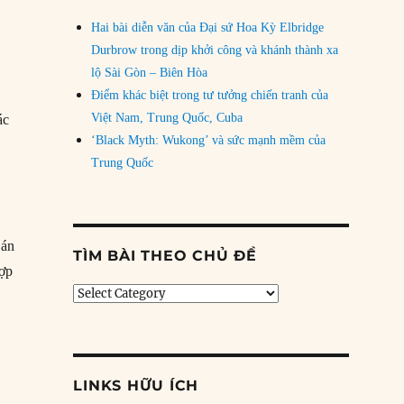
Hai bài diễn văn của Đại sứ Hoa Kỳ Elbridge
Durbrow trong dịp khởi công và khánh thành xa
lộ Sài Gòn – Biên Hòa
Điểm khác biệt trong tư tưởng chiến tranh của
Việt Nam, Trung Quốc, Cuba
ác
‘Black Myth: Wukong’ và sức mạnh mềm của
Trung Quốc
 án
TÌM BÀI THEO CHỦ ĐỀ
hợp
Tìm
bài
theo
chủ
đề
LINKS HỮU ÍCH