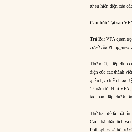
từ sự hiện diện của cá
Câu hỏi: Tại sao VF
Trả lời:
VFA quan trọn
cơ sở của Philippines 
Thứ nhất, Hiệp định cu
diện của các thành viê
quân lục chiến Hoa Kỳ 
12 năm tù. Nhờ VFA, a
tác thành lập chứ khôn
Thứ hai, đó là một tín
Các nhà phân tích và 
Philippines sẽ hỗ trợ