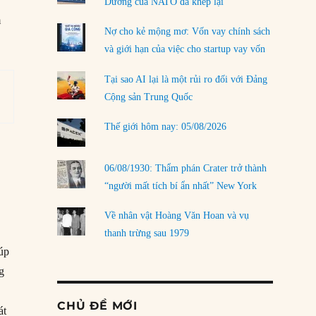
Dương của NATO đã khép lại
m
Nợ cho kẻ mộng mơ: Vốn vay chính sách
và giới hạn của việc cho startup vay vốn
Tại sao AI lại là một rủi ro đối với Đảng
Cộng sản Trung Quốc
Thế giới hôm nay: 05/08/2026
06/08/1930: Thẩm phán Crater trở thành
“người mất tích bí ẩn nhất” New York
Về nhân vật Hoàng Văn Hoan và vụ
thanh trừng sau 1979
úp
g
CHỦ ĐỀ MỚI
át