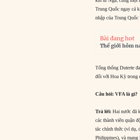
khí từ Nga, cùng một 
Trung Quốc ngay cả kh
nhập của Trung Quốc 
Bài đang hot
Thế giới hôm n
Tổng thống Duterte đan
đối với Hoa Kỳ trong 
Câu hỏi: VFA là gì?
Trả lời:
Hai nước đã k
các thành viên quận đ
tác chính thức (ví dụ
Philippines), và mang l