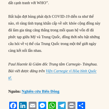
dắt cạnh tranh với WHO”.
Bất luận đợt bùng phát dịch COVID-19 diễn ra như thế
nào, rõ ràng tình trạng khẩn cấp về sức khỏe cộng đồng này
đã làm gia tăng căng thẳng trong mối quan hệ vốn dĩ đã
phức tạp giữa Mỹ và Trung Quốc, đồng thời nêu bật những
câu hỏi về vị thế của Trung Quốc trong một thế giới ngày
càng kết nối lẫn nhau.
Paul Haenle là Giám đốc Trung tâm Carnegie- Tsinghua.
Bài viết được đăng trên
Viện Carnegie vì Hòa bình Quốc
tế.
Nguồn:
Nghiên cứu Biển Đông
F
Li
E
M
W
T
P
S