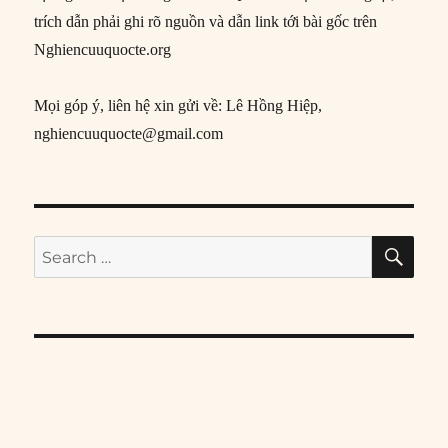
trích dẫn phải ghi rõ nguồn và dẫn link tới bài gốc trên
Nghiencuuquocte.org
Mọi góp ý, liên hệ xin gửi về: Lê Hồng Hiệp,
nghiencuuquocte@gmail.com
SE
Search
for: