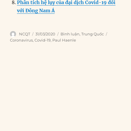
Phân tích hệ lụy của đại dịch Covid-19 đối
với Đông Nam Á
Author
Posted
Categories
Tags
NCQT
31/03/2020
Bình luận
,
Trung Quốc
on
Coronavirus
,
Covid-19
,
Paul Haenle