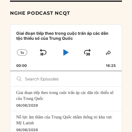
NGHE PODCAST NCQT
Audio
Player
Giai đoạn tiếp theo trong cuộc trấn áp các dân
tộc thiểu số của Trung Quốc
1
X
SKIP
PLAY
JUMP
CHANGE
SHARE
PLAYBACK
THIS
BACKWARD
PAUSE
FORWARD
00:00
RATE
16:25
EPISOD
Search
Episodes
Giai đoạn tiếp theo trong cuộc trấn áp các dân tộc thiểu số
của Trung Quốc
06/08/2026
Nỗ lực âm thầm của Trung Quốc nhằm thống trị khu vực
Mỹ Latinh
06/08/2026