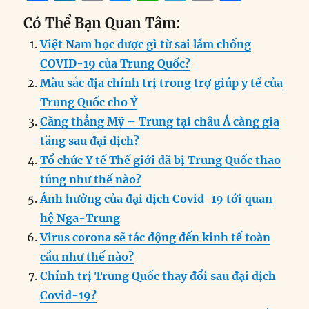
a
n
m
e
h
el
ri
h
Có Thể Bạn Quan Tâm:
c
k
ai
ss
at
e
n
a
Việt Nam học được gì từ sai lầm chống
e
e
l
e
s
g
t
re
COVID-19 của Trung Quốc?
b
d
n
A
r
Màu sắc địa chính trị trong trợ giúp y tế của
o
I
g
p
a
Trung Quốc cho Ý
o
n
er
p
m
Căng thẳng Mỹ – Trung tại châu Á càng gia
k
tăng sau đại dịch?
Tổ chức Y tế Thế giới đã bị Trung Quốc thao
túng như thế nào?
Ảnh hưởng của đại dịch Covid-19 tới quan
hệ Nga-Trung
Virus corona sẽ tác động đến kinh tế toàn
cầu như thế nào?
Chính trị Trung Quốc thay đổi sau đại dịch
Covid-19?