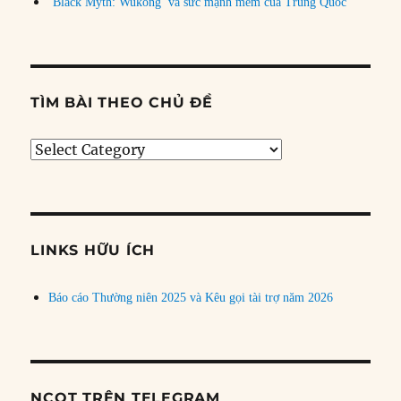
‘Black Myth: Wukong’ và sức mạnh mềm của Trung Quốc
TÌM BÀI THEO CHỦ ĐỀ
Tìm
bài
theo
chủ
đề
LINKS HỮU ÍCH
Báo cáo Thường niên 2025 và Kêu gọi tài trợ năm 2026
NCQT TRÊN TELEGRAM