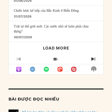
01/08/2026
Chiến lược kế tiếp của Bắc Kinh ở Biển Đông
31/07/2026
Trật tự thế giới mới: Các nước nhỏ sẽ luôn phải chịu
đựng?
30/07/2026
LOAD MORE
PREVIOUS
SHOW
NEXT
EPISODE
EPISODES
EPISO
Show
LIST
Podcast
Informat
BÀI ĐƯỢC ĐỌC NHIỀU