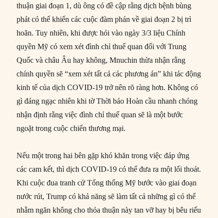
thuận giai đoạn 1, dù ông có đề cập rằng dịch bệnh bùng
phát có thể khiến các cuộc đàm phán về giai đoạn 2 bị trì
hoãn. Tuy nhiên, khi được hỏi vào ngày 3/3 liệu Chính
quyền Mỹ có xem xét đình chỉ thuế quan đối với Trung
Quốc và châu Âu hay không, Mnuchin thừa nhận rằng
chính quyền sẽ “xem xét tất cả các phương án” khi tác động
kinh tế của dịch COVID-19 trở nên rõ ràng hơn. Không có
gì đáng ngạc nhiên khi tờ Thời báo Hoàn cầu nhanh chóng
nhận định rằng việc đình chỉ thuế quan sẽ là một bước
ngoặt trong cuộc chiến thương mại.
Nếu một trong hai bên gặp khó khăn trong việc đáp ứng
các cam kết, thì dịch COVID-19 có thể đưa ra một lối thoát.
Khi cuộc đua tranh cử Tổng thống Mỹ bước vào giai đoạn
nước rút, Trump có khả năng sẽ làm tất cả những gì có thể
nhằm ngăn không cho thỏa thuận này tan vỡ hay bị bêu riếu