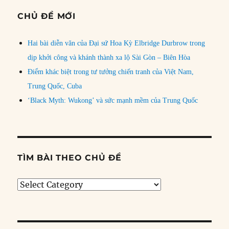
CHỦ ĐỀ MỚI
Hai bài diễn văn của Đại sứ Hoa Kỳ Elbridge Durbrow trong
dịp khởi công và khánh thành xa lộ Sài Gòn – Biên Hòa
Điểm khác biệt trong tư tưởng chiến tranh của Việt Nam,
Trung Quốc, Cuba
‘Black Myth: Wukong’ và sức mạnh mềm của Trung Quốc
TÌM BÀI THEO CHỦ ĐỀ
Tìm
bài
theo
chủ