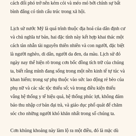
cách đối phó trở nên kém cỏi và méo mó bởi chính sự bất
bình đẳng có tính cấu trúc trong xã hội.
Lịch sử nước Mỹ là quá trình thuộc địa hoá của dân định cư
và chủ nghĩa tư bản, hai đặc tính này kết hợp khai thác một
cách tàn nhẫn tài nguyên thiên nhiên và con người, đặc biệt
là người nghèo, di dân, người da đen, da màu. Lịch sử đó
ngày nay thể hiện rõ trong cơn bốc đồng tích trữ của chúng
ta, biết rằng mình đang sống trong một nền kinh tế tự túc và
khan hiếm; trong sự phụ thuộc vào sức lao động rẻ bèo của
phụ nữ và các sắc tộc thiểu số; và trong điều kiện thiếu
vắng hệ thống y tế hiệu quả, hệ thống phúc lợi, không đảm
bảo thu nhập cơ bản đại trà, và giáo dục phổ quát để chăm
sóc cho những người khó khăn nhất trong số chúng ta.
Cơn khủng khoảng này làm lộ ra một điều, đó là mặc dù