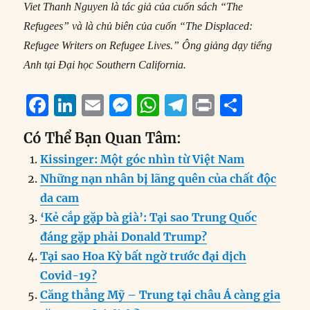
Viet Thanh Nguyen là tác giả của cuốn sách “The
Refugees” và là chủ biên của cuốn “The Displaced:
Refugee Writers on Refugee Lives.” Ông giảng dạy tiếng
Anh tại Đại học Southern California.
F
Li
E
M
W
T
P
S
a
n
m
e
h
el
ri
h
Có Thể Bạn Quan Tâm:
c
k
ai
ss
at
e
n
a
Kissinger: Một góc nhìn từ Việt Nam
e
e
l
e
s
g
t
re
Những nạn nhân bị lãng quên của chất độc
b
d
n
A
r
da cam
o
I
g
p
a
‘Kẻ cắp gặp bà già’: Tại sao Trung Quốc
o
n
er
p
m
đáng gặp phải Donald Trump?
k
Tại sao Hoa Kỳ bất ngờ trước đại dịch
Covid-19?
Căng thẳng Mỹ – Trung tại châu Á càng gia