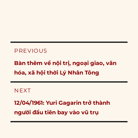
Post
PREVIOUS
navigation
Previous
Bàn thêm về nội trị, ngoại giao, văn
post:
hóa, xã hội thời Lý Nhân Tông
NEXT
Next
12/04/1961: Yuri Gagarin trở thành
post:
người đầu tiên bay vào vũ trụ