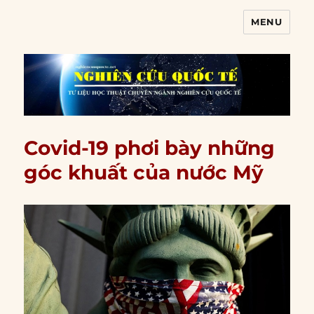
MENU
Nghiên cứu quốc tế
Covid-19 phơi bày những
góc khuất của nước Mỹ