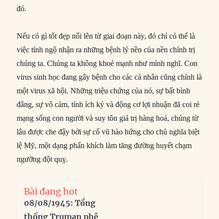
đó.
Nếu có gì tốt đẹp nổi lên từ giai đoạn này, đó chỉ có thể là
việc tỉnh ngộ nhận ra những bệnh lý nền của nền chính trị
chúng ta. Chúng ta không khoẻ mạnh như mình nghĩ. Con
virus sinh học đang gây bệnh cho các cá nhân cũng chính là
một virus xã hội. Những triệu chứng của nó, sự bất bình
đẳng, sự vô cảm, tính ích kỷ và động cơ lợi nhuận đã coi rẻ
mạng sống con người và suy tôn giá trị hàng hoá, chúng từ
lâu được che đậy bởi sự cổ vũ hào hứng cho chủ nghĩa biệt
lệ Mỹ, một dạng phấn khích làm tăng đường huyết chạm
ngưỡng đột quỵ.
Bài đang hot
08/08/1945: Tổng
thống Truman phê