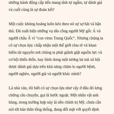
những hành động cấp tiến mang tính tự ngẫm, tự đánh giá
và cuối cùng là sự đoàn kết?
Một cuộc khủng hoảng luôn kéo theo nó sự sợ hãi và hận
thù. Đã xuất hiện những vụ tấn công người Mỹ gốc Á và
người châu Á vì “con virus Trung Quốc”. Nhưng chúng ta
có sự chọn lựa: chấp nhận một thế giới chia rẽ và khan
hiếm tài nguyên nơi chúng ta phải giành giật nguồn lực và
cơ hội thiếu thốn, hay hình dung một tương lai mà xã hội
được đánh giá dựa trên khả năng chăm lo người bệnh,
người nghèo, người già và người khác mình?
Là nhà văn, tôi biết có sự chọn lựa như vậy ở đâu đó lưng
chừng câu chuyện, gọi là bước ngoặt. Một nhân vật anh
hùng, trong trường hợp này là nền chính trị Mỹ, chưa cần
nói tới bản thân tổng thống, đang đối mặt với quyết định