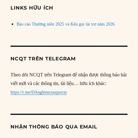
đề
LINKS HỮU ÍCH
Báo cáo Thường niên 2025 và Kêu gọi tài trợ năm 2026
NCQT TRÊN TELEGRAM
Theo dõi NCQT trên Telegram để nhận được thông báo bài
viết mới và các thông tin, tài liệu… hữu ích khác:
https://t.me/DAnghiencuuquocte
NHẬN THÔNG BÁO QUA EMAIL