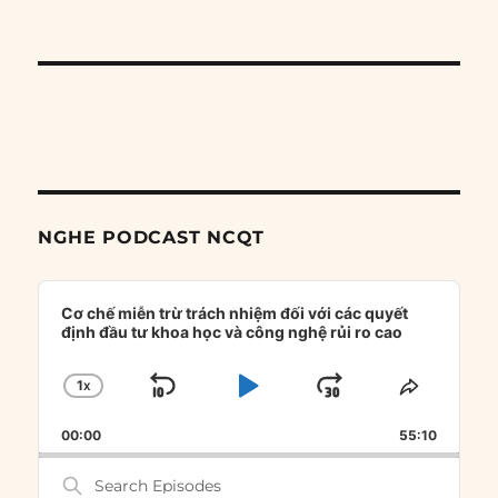
NGHE PODCAST NCQT
Audio
Player
Cơ chế miễn trừ trách nhiệm đối với các quyết
định đầu tư khoa học và công nghệ rủi ro cao
1
X
SKIP
PLAY
JUMP
CHANGE
SHARE
PLAYBACK
THIS
BACKWARD
PAUSE
FORWARD
00:00
RATE
55:10
EPISOD
Search
Episodes