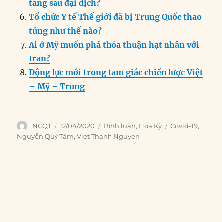
tăng sau đại dịch?
Tổ chức Y tế Thế giới đã bị Trung Quốc thao
túng như thế nào?
Ai ở Mỹ muốn phá thỏa thuận hạt nhân với
Iran?
Động lực mới trong tam giác chiến lược Việt
– Mỹ – Trung
Author
Posted
Categories
Tags
NCQT
12/04/2020
Bình luận
,
Hoa Kỳ
Covid-19
,
on
Nguyễn Quý Tâm
,
Viet Thanh Nguyen